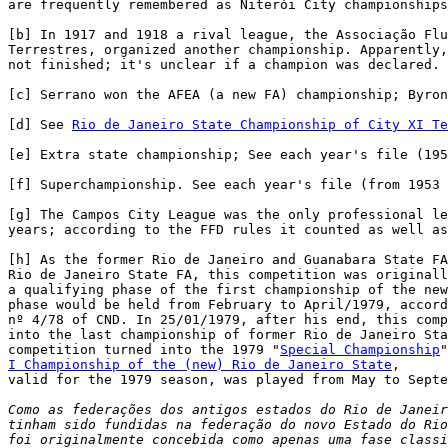
are frequently remembered as Niterói City championships
[b] In 1917 and 1918 a rival league, the Associação Flu
Terrestres, organized another championship. Apparently,
not finished; it's unclear if a champion was declared.

[c] Serrano won the AFEA (a new FA) championship; Byron
[d] See 
Rio de Janeiro State Championship of City XI T
[e] Extra state championship; See each year's file (195
[f] Superchampionship. See each year's file (from 1953 
[g] The Campos City League was the only professional le
years; according to the FFD rules it counted as well as
[h] As the former Rio de Janeiro and Guanabara State FA
Rio de Janeiro State FA, this competition was originall
a qualifying phase of the first championship of the new
phase would be held from February to April/1979, accord
nº 4/78 of CND. In 25/01/1979, after his end, this comp
into the last championship of former Rio de Janeiro Sta
competition turned into the 1979 "
Special Championship
I Championship of the (new) Rio de Janeiro State
,

valid for the 1979 season, was played from May to Septe
Como as federações dos antigos estados do Rio de Janeir
tinham sido fundidas na federação do novo Estado do Rio
foi originalmente concebida como apenas uma fase classi