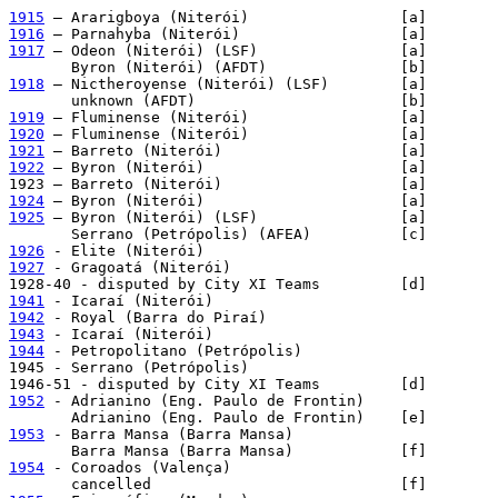
1915
1916
1917
 – Odeon (Niterói) (LSF)                [a]

1918
 – Nictheroyense (Niterói) (LSF)        [a]

1919
1920
1921
1922
 – Byron (Niterói)                      [a]

1924
1925
 – Byron (Niterói) (LSF)                [a]

1926
1927
 - Gragoatá (Niterói)

1941
1942
1943
1944
 - Petropolitano (Petrópolis)

1945 - Serrano (Petrópolis)

1952
 - Adrianino (Eng. Paulo de Frontin)

1953
 - Barra Mansa (Barra Mansa)

1954
 - Coroados (Valença)
