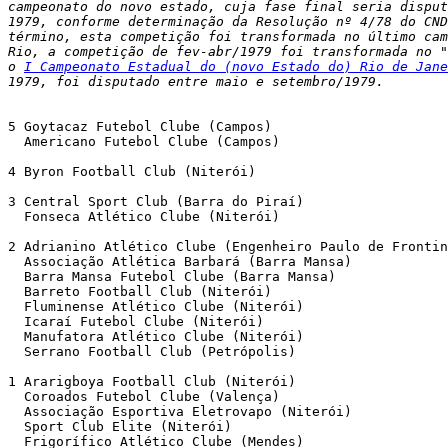
campeonato do novo estado, cuja fase final seria disput
1979, conforme determinação da Resolução nº 4/78 do CND
término, esta competição foi transformada no último cam
Rio, a competição de fev-abr/1979 foi transformada no "
o 
I Campeonato Estadual do (novo Estado do) Rio de Jane
1979, foi disputado entre maio e setembro/1979.
5 Goytacaz Futebol Clube (Campos)

  Americano Futebol Clube (Campos)

4 Byron Football Club (Niterói)

3 Central Sport Club (Barra do Piraí)

  Fonseca Atlético Clube (Niterói)

2 Adrianino Atlético Clube (Engenheiro Paulo de Frontin
  Associação Atlética Barbará (Barra Mansa)

  Barra Mansa Futebol Clube (Barra Mansa)

  Barreto Football Club (Niterói)

  Fluminense Atlético Clube (Niterói)

  Icaraí Futebol Clube (Niterói)

  Manufatora Atlético Clube (Niterói)

  Serrano Football Club (Petrópolis)

1 Ararigboya Football Club (Niterói)

  Coroados Futebol Clube (Valença)

  Associação Esportiva Eletrovapo (Niterói)

  Sport Club Elite (Niterói)

  Frigorífico Atlético Clube (Mendes)
