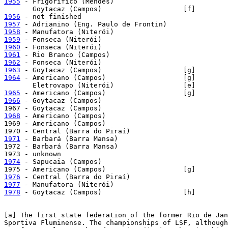
1955
 - Frigorífico (Mendes)

1956
1957
1958
1959
1960
1961
1962
1963
1964
 - Americano (Campos)                   [g]

1965
1966
 - Goytacaz (Campos)

1968
 - Americano (Campos)

1969 - Americano (Campos)

1971
 - Barbará (Barra Mansa)

1972 - Barbará (Barra Mansa)

1974
 - Sapucaia (Campos)

1976
1977
1978
 - Goytacaz (Campos)                    [h]

[a] The first state federation of the former Rio de Jan
Sportiva Fluminense. The championships of LSF, although