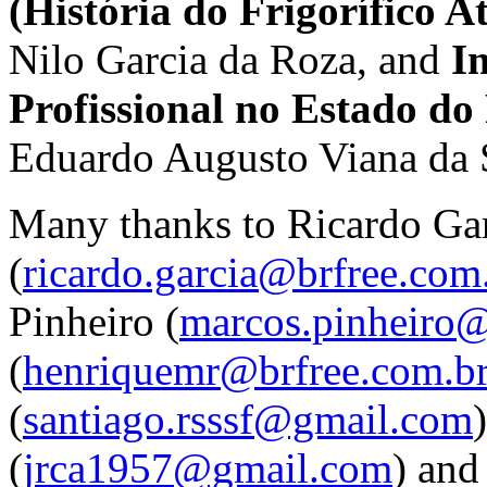
(História do Frigorífico A
Nilo Garcia da Roza, and
I
Profissional no Estado do
Eduardo Augusto Viana da S
Many thanks to Ricardo Ga
(
ricardo.garcia@brfree.com
Pinheiro (
marcos.pinheiro@
(
henriquemr@brfree.com.b
(
santiago.rsssf@gmail.com
(
jrca1957@gmail.com
) and