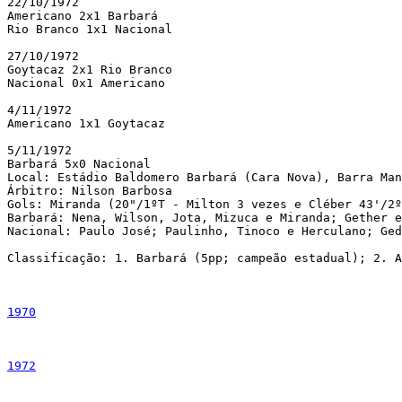
22/10/1972

Americano 2x1 Barbará

Rio Branco 1x1 Nacional

27/10/1972

Goytacaz 2x1 Rio Branco

Nacional 0x1 Americano

4/11/1972

Americano 1x1 Goytacaz

5/11/1972

Barbará 5x0 Nacional

Local: Estádio Baldomero Barbará (Cara Nova), Barra Man
Árbitro: Nilson Barbosa

Gols: Miranda (20"/1ºT - Milton 3 vezes e Cléber 43'/2º
Barbará: Nena, Wilson, Jota, Mizuca e Miranda; Gether e
Nacional: Paulo José; Paulinho, Tinoco e Herculano; Ged
Classificação: 1. Barbará (5pp; campeão estadual); 2. A
1970
1972