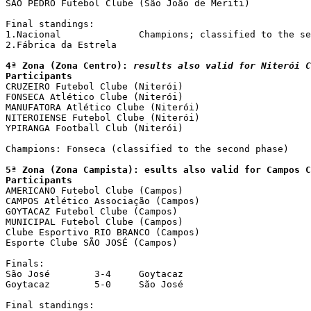
SÃO PEDRO Futebol Clube (São João de Meriti)

Final standings:

1.Nacional		Champions; classified to the second phase

2.Fábrica da Estrela

4ª Zona (Zona Centro): 
results also valid for Niterói C
Participants

CRUZEIRO Futebol Clube (Niterói)

FONSECA Atlético Clube (Niterói)

MANUFATORA Atlético Clube (Niterói)

NITEROIENSE Futebol Clube (Niterói)

YPIRANGA Football Club (Niterói)

Champions: Fonseca (classified to the second phase)

5ª Zona (Zona Campista): 
esults also valid for Campos C
Participants

AMERICANO Futebol Clube (Campos)

CAMPOS Atlético Associação (Campos)

GOYTACAZ Futebol Clube (Campos)

MUNICIPAL Futebol Clube (Campos)

Clube Esportivo RIO BRANCO (Campos)

Esporte Clube SÃO JOSÉ (Campos)

Finals:

São José	3-4	Goytacaz

Goytacaz	5-0	São José

Final standings:
