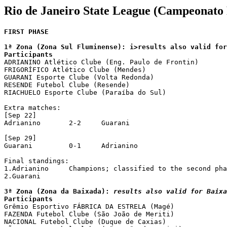
Rio de Janeiro State League (Campeonato
FIRST PHASE

1ª Zona (Zona Sul Fluminense): i>results also valid for
Participants

ADRIANINO Atlético Clube (Eng. Paulo de Frontin)

FRIGORÍFICO Atlético Clube (Mendes)

GUARANI Esporte Clube (Volta Redonda)

RESENDE Futebol Clube (Resende)

RIACHUELO Esporte Clube (Paraíba do Sul)

Extra matches:

[Sep 22]

Adrianino	2-2	Guarani

[Sep 29]

Guarani		0-1	Adrianino

Final standings:

1.Adrianino	Champions; classified to the second phase

2.Guarani

3ª Zona (Zona da Baixada): 
results also valid for Baixa
Participants

Grêmio Esportivo FÁBRICA DA ESTRELA (Magé)

FAZENDA Futebol Clube (São João de Meriti)

NACIONAL Futebol Clube (Duque de Caxias)
