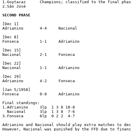
1.Goytacaz	Champions; classified to the final phase

2.São José

SECOND PHASE
[Dec 1]

Adrianino	4-4	Nacional

[Dec 8]

Fonseca		1-1	Adrianino

[Dec 15]

Nacional	2-1	Fonseca

[Dec 22]

Nacional	1-1	Adrianino

[Dec 29]

Adrianino	4-2	Fonseca

[Jan 5/1958]

Fonseca		0-0	Adrianino

Final standings:

1.Adrianino	3lp  1 3 0 10-8

  Nacional	3lp  1 3 0  7-6

3.Fonseca	6lp  0 2 2  4-7

Adrianino and Nacional should play extra matches to dec
However, Nacional was punished by the FFD due to financ