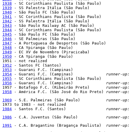
1938
1939
1940
1941
1942
1943
1944
1945
1946
1947
1948
1949
1950
 - CA Ypiranga (São Paulo)

1952
1953
1954
 - Guarani F.C. (Campinas)              
runner-up: 
1955
1956
 - Guarani F.C. (Campinas)              
runner-up: 
1957 - Botafogo F.C. (Ribeirão Preto)       
runner-up: 
1958
 - América F.C. (São José do Rio Preto) 
runner-up: 
1969
 - S.E. Palmeiras (São Paulo)           
runner-up: 
1984
 - Santos F.C. (Santos)                 
runner-up: 
1986
 - C.A. Juventus (São Paulo)            
runner-up: 
1991
 - C.A. Bragantino (Bragança Paulista)  
runner-up: 