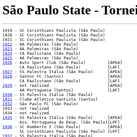
São Paulo State - Torne
1919 - SC Corinthians Paulista (São Paulo)

1920 - SC Corinthians Paulista (São Paulo)

1922
1923
1924
1925
1926
 - Auto Sport Club (São Paulo)         [APEA]

1927
1928
 - Santos FC (Santos)                  [APEA]

1929
 - not realized                        [APEA]

1930
1931
1932
 - São Paulo FC (São Paulo)

1933 - not realized

1935
 - SS Palestra Itália (São Paulo)      [APEA]

1936
 - SC Humberto I (São Paulo)           [APEA]

1937