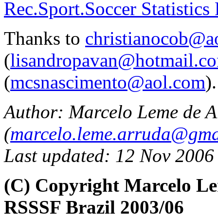
Rec.Sport.Soccer Statistics
Thanks to
christianocob@a
(
lisandropavan@hotmail.c
(
mcsnascimento@aol.com
).
Author:
Marcelo Leme de A
(
marcelo.leme.arruda@gma
Last updated: 12 Nov 2006
(C) Copyright Marcelo L
RSSSF Brazil 2003/06