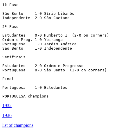
1ª Fase

São Bento     1-0 Sírio Libanês

Independente  2-0 São Caetano

2ª Fase

Estudantes    0-0 Humberto I  (2-0 on corners)

Ordem e Prog. 1-0 Ypiranga

Portuguesa    1-0 Jardim América

São Bento     1-0 Independente

Semifinais

Estudantes    2-0 Ordem e Progresso

Portuguesa    0-0 São Bento  (1-0 on corners)

Final

Portuguesa    1-0 Estudantes

PORTUGUESA champions
1932
1936
list of champions