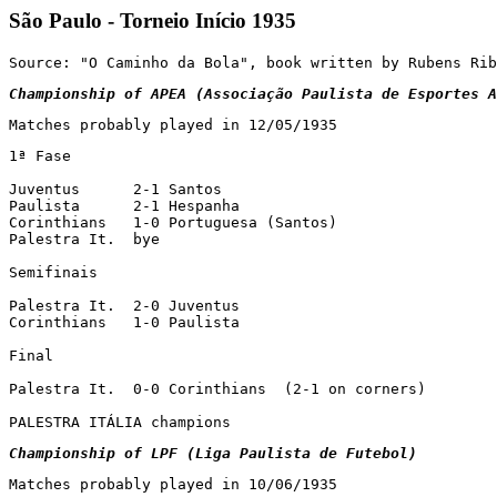
São Paulo - Torneio Início 1935
Source: "O Caminho da Bola", book written by Rubens Rib
Championship of APEA (Associação Paulista de Esportes A
Matches probably played in 12/05/1935
1ª Fase

Juventus      2-1 Santos

Paulista      2-1 Hespanha

Corinthians   1-0 Portuguesa (Santos)

Palestra It.  bye

Semifinais

Palestra It.  2-0 Juventus

Corinthians   1-0 Paulista

Final

Palestra It.  0-0 Corinthians  (2-1 on corners)

PALESTRA ITÁLIA champions
Championship of LPF (Liga Paulista de Futebol)
Matches probably played in 10/06/1935