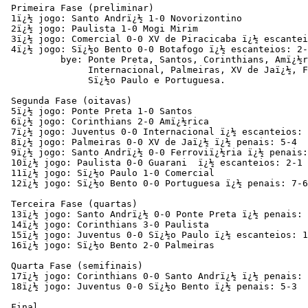
 Primeira Fase (preliminar)

 1ï¿½ jogo: Santo Andrï¿½ 1-0 Novorizontino 

 2ï¿½ jogo: Paulista 1-0 Mogi Mirim

 3ï¿½ jogo: Comercial 0-0 XV de Piracicaba ï¿½ escantei
 4ï¿½ jogo: Sï¿½o Bento 0-0 Botafogo ï¿½ escanteios: 2-
          bye: Ponte Preta, Santos, Corinthians, Amï¿½r
               Internacional, Palmeiras, XV de Jaï¿½, F
               Sï¿½o Paulo e Portuguesa.

 Segunda Fase (oitavas)

 5ï¿½ jogo: Ponte Preta 1-0 Santos

 6ï¿½ jogo: Corinthians 2-0 Amï¿½rica 

 7ï¿½ jogo: Juventus 0-0 Internacional ï¿½ escanteios: 
 8ï¿½ jogo: Palmeiras 0-0 XV de Jaï¿½ ï¿½ penais: 5-4 

 9ï¿½ jogo: Santo Andrï¿½ 0-0 Ferroviï¿½ria ï¿½ penais:
 10ï¿½ jogo: Paulista 0-0 Guarani  ï¿½ escanteios: 2-1

 11ï¿½ jogo: Sï¿½o Paulo 1-0 Comercial

 12ï¿½ jogo: Sï¿½o Bento 0-0 Portuguesa ï¿½ penais: 7-6
 Terceira Fase (quartas)

 13ï¿½ jogo: Santo Andrï¿½ 0-0 Ponte Preta ï¿½ penais: 
 14ï¿½ jogo: Corinthians 3-0 Paulista

 15ï¿½ jogo: Juventus 0-0 Sï¿½o Paulo ï¿½ escanteios: 1
 16ï¿½ jogo: Sï¿½o Bento 2-0 Palmeiras

 Quarta Fase (semifinais)

 17ï¿½ jogo: Corinthians 0-0 Santo Andrï¿½ ï¿½ penais: 
 18ï¿½ jogo: Juventus 0-0 Sï¿½o Bento ï¿½ penais: 5-3

 Final
