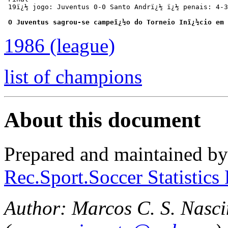
 19ï¿½ jogo: Juventus 0-0 Santo Andrï¿½ ï¿½ penais: 4-3

O Juventus sagrou-se campeï¿½o do Torneio Inï¿½cio em 
1986 (league)
list of champions
About this document
Prepared and maintained b
Rec.Sport.Soccer Statistics
Author: Marcos C. S. Nasc