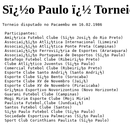
Sï¿½o Paulo ï¿½ Tornei
Torneio disputado no Pacaembu em 16.02.1986

 Participantes: 

 Amï¿½rica Futebol Clube (Sï¿½o Josï¿½ do Rio Preto)

 Associaï¿½ï¿½o Atlï¿½tica Internacional (Limeira)

 Associaï¿½ï¿½o Atlï¿½tica Ponte Preta (Campinas)

 Associaï¿½ï¿½o Ferroviï¿½ria de Esportes (Araraquara)

 Associaï¿½ï¿½o Portuguesa de Desportos (Sï¿½o Paulo)

 Botafogo Futebol Clube (Ribeirï¿½o Preto)

 Clube Atlï¿½tico Juventus (Sï¿½o Paulo)

 Comercial Futebol Clube (Ribeirï¿½o Preto)

 Esporte Clube Santo Andrï¿½ (Santo Andrï¿½)

 Esporte Clube Sï¿½o Bento (Sorocaba)

 Esporte Clube XV de Novembro (Jaï¿½)

 Esporte Clube XV de Novembro (Piracicaba)

 Grï¿½mio Esportivo Novorizontino (Novo Horizonte)

 Guarani Futebol Clube (Campinas)

 Mogi Mirim Esporte Clube (Moji Mirim)

 Paulista Futebol,Clube (Jundiaï¿½)

 Santos Futebol Clube (Santos)

 Sï¿½o Paulo Futebol Clube (Sï¿½o Paulo)

 Sociedade Esportiva Palmeiras (Sï¿½o Paulo)

 Sport Club Corinthians Paulista (Sï¿½o Paulo)
