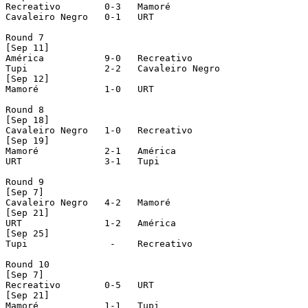
Recreativo        0-3   Mamoré

Cavaleiro Negro   0-1   URT

Round 7

[Sep 11]

América           9-0   Recreativo

Tupi              2-2   Cavaleiro Negro

[Sep 12]

Mamoré            1-0   URT

Round 8

[Sep 18]

Cavaleiro Negro   1-0   Recreativo

[Sep 19]

Mamoré            2-1   América

URT               3-1   Tupi

Round 9

[Sep 7]

Cavaleiro Negro   4-2   Mamoré

[Sep 21]

URT               1-2   América

[Sep 25]

Tupi               -    Recreativo

Round 10

[Sep 7]

Recreativo        0-5   URT

[Sep 21]

Mamoré            1-1   Tupi
