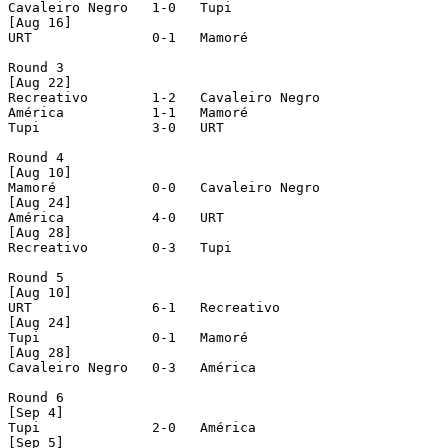
Cavaleiro Negro   1-0   Tupi

[Aug 16]

URT               0-1   Mamoré

Round 3

[Aug 22]

Recreativo        1-2   Cavaleiro Negro

América           1-1   Mamoré

Tupi              3-0   URT

Round 4

[Aug 10]

Mamoré            0-0   Cavaleiro Negro

[Aug 24]

América           4-0   URT

[Aug 28]

Recreativo        0-3   Tupi

Round 5

[Aug 10]

URT               6-1   Recreativo

[Aug 24]

Tupi              0-1   Mamoré

[Aug 28]

Cavaleiro Negro   0-3   América

Round 6

[Sep 4]

Tupi              2-0   América

[Sep 5]
