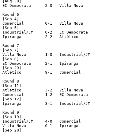
[Aug 30]

EC Democrata      2-0   Villa Nova

Round 6

[Sep 4]

Comercial         0-1   Villa Nova

[Sep 5]

Industrial/JM     0-2   EC Democrata

Ipiranga          2-2   Atlético

Round 7

[Sep 7]

Villa Nova        1-0   Industrial/JM

[Sep 8]

EC Democrata      2-1   Ipiranga

[Sep 29]

Atlético          9-1   Comercial

Round 8

[Sep 11]

Atlético          3-2   Villa Nova

Comercial         1-2   EC Democrata

[Sep 12]

Ipiranga          3-1   Industrial/JM

Round 9

[Sep 19]

Industrial/JM     4-0   Comercial

Villa Nova        0-1   Ipiranga

[Sep 20]
