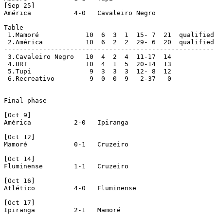
[Sep 25]

América           4-0   Cavaleiro Negro

Table

 1.Mamoré            10  6  3  1  15- 7  21  qualified

 2.América           10  6  2  2  29- 6  20  qualified

------------------------------------------------------

 3.Cavaleiro Negro   10  4  2  4  11-17  14

 4.URT               10  4  1  5  20-14  13

 5.Tupi               9  3  3  3  12- 8  12

 6.Recreativo         9  0  0  9   2-37   0

Final phase

[Oct 9]

América           2-0   Ipiranga

[Oct 12]

Mamoré            0-1   Cruzeiro

[Oct 14]

Fluminense        1-1   Cruzeiro

[Oct 16]

Atlético          4-0   Fluminense

[Oct 17]

Ipiranga          2-1   Mamoré
