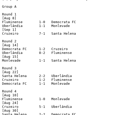
Group A

Round 1

[Aug 8]

Fluminense        1-0   Democrata FC

Uberlândia        1-1   Monlevade

[Sep 1]

Cruzeiro          7-1   Santa Helena

Round 2

[Aug 14]

Democrata FC      1-2   Cruzeiro

Uberlândia        0-2   Fluminense

[Aug 15]

Monlevade         1-1   Santa Helena

Round 3

[Aug 22]

Santa Helena      2-2   Uberlândia

Cruzeiro          1-2   Fluminense

Democrata FC      1-1   Monlevade

Round 4

[Aug 10]

Fluminense        1-0   Monlevade

[Aug 24]

Cruzeiro          5-1   Uberlândia

[Aug 30]

Santa Helena      2-2   Democrata FC
