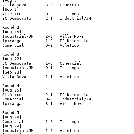
[Aug 7]

Villa Nova        3-3   Comercial

[Sep 1]

Atlético          0-0   Ipiranga

EC Democrata      2-1   Industrial/JM

Round 2

[Aug 15]

Industrial/JM     2-3   Villa Nova

Ipiranga          1-0   EC Democrata

Comercial         0-2   Atlético

Round 3

[Aug 22]

EC Democrata      1-0   Comercial

Industrial/JM     0-1   Ipiranga

[Sep 23]

Villa Nova        1-1   Atlético

Round 4

[Aug 25]

Atlético          2-1   EC Democrata

Comercial         0-3   Industrial/JM

Ipiranga          3-1   Villa Nova

Round 5

[Aug 28]

Comercial         1-2   Ipiranga

[Aug 29]

Industrial/JM     1-4   Atlético
