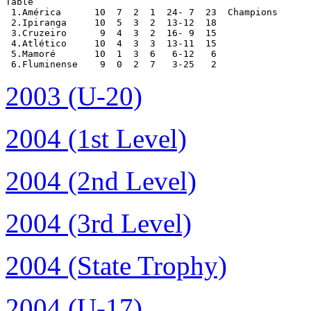
Table

 1.América      10  7  2  1  24- 7  23  Champions

 2.Ipiranga     10  5  3  2  13-12  18

 3.Cruzeiro      9  4  3  2  16- 9  15

 4.Atlético     10  4  3  3  13-11  15

 5.Mamoré       10  1  3  6   6-12   6

 6.Fluminense    9  0  2  7   3-25   2
2003 (U-20)
2004 (1st Level)
2004 (2nd Level)
2004 (3rd Level)
2004 (State Trophy)
2004 (U-17)