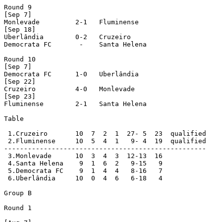
Round 9

[Sep 7]

Monlevade         2-1   Fluminense

[Sep 18]

Uberlândia        0-2   Cruzeiro

Democrata FC       -    Santa Helena

Round 10

[Sep 7]

Democrata FC      1-0   Uberlândia

[Sep 22]

Cruzeiro          4-0   Monlevade

[Sep 23]

Fluminense        2-1   Santa Helena

Table

 1.Cruzeiro       10  7  2  1  27- 5  23  qualified

 2.Fluminense     10  5  4  1   9- 4  19  qualified

---------------------------------------------------

 3.Monlevade      10  3  4  3  12-13  16

 4.Santa Helena    9  1  6  2   9-15   9

 5.Democrata FC    9  1  4  4   8-16   7

 6.Uberlândia     10  0  4  6   6-18   4

Group B

Round 1
