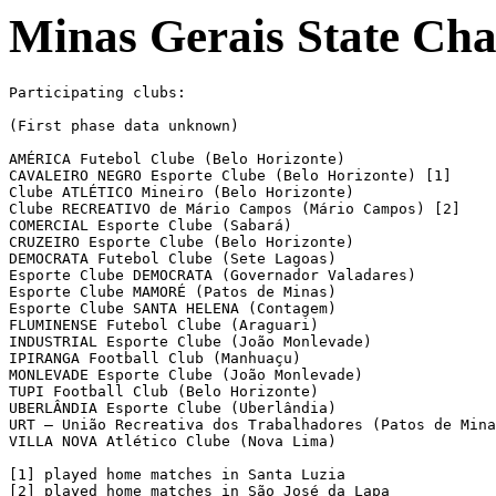
Minas Gerais State Cha
Participating clubs:

(First phase data unknown)

AMÉRICA Futebol Clube (Belo Horizonte)

CAVALEIRO NEGRO Esporte Clube (Belo Horizonte) [1]

Clube ATLÉTICO Mineiro (Belo Horizonte)

Clube RECREATIVO de Mário Campos (Mário Campos) [2]

COMERCIAL Esporte Clube (Sabará)

CRUZEIRO Esporte Clube (Belo Horizonte)

DEMOCRATA Futebol Clube (Sete Lagoas)

Esporte Clube DEMOCRATA (Governador Valadares)

Esporte Clube MAMORÉ (Patos de Minas)

Esporte Clube SANTA HELENA (Contagem)

FLUMINENSE Futebol Clube (Araguari)

INDUSTRIAL Esporte Clube (João Monlevade)

IPIRANGA Football Club (Manhuaçu)

MONLEVADE Esporte Clube (João Monlevade)

TUPI Football Club (Belo Horizonte)

UBERLÂNDIA Esporte Clube (Uberlândia)

URT – União Recreativa dos Trabalhadores (Patos de Mina
VILLA NOVA Atlético Clube (Nova Lima)

[1] played home matches in Santa Luzia

[2] played home matches in São José da Lapa
