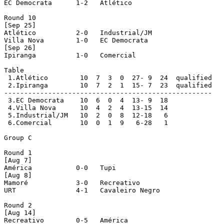
EC Democrata      1-2   Atlético

Round 10

[Sep 25]

Atlético          2-0   Industrial/JM

Villa Nova        1-0   EC Democrata

[Sep 26]

Ipiranga          1-0   Comercial

Table

 1.Atlético        10  7  3  0  27- 9  24  qualified

 2.Ipiranga        10  7  2  1  15- 7  23  qualified

----------------------------------------------------

 3.EC Democrata    10  6  0  4  13- 9  18

 4.Villa Nova      10  4  2  4  13-15  14

 5.Industrial/JM   10  2  0  8  12-18   6

 6.Comercial       10  0  1  9   6-28   1

Group C

Round 1

[Aug 7]

América           0-0   Tupi

[Aug 8]

Mamoré            3-0   Recreativo

URT               4-1   Cavaleiro Negro

Round 2

[Aug 14]

Recreativo        0-5   América
