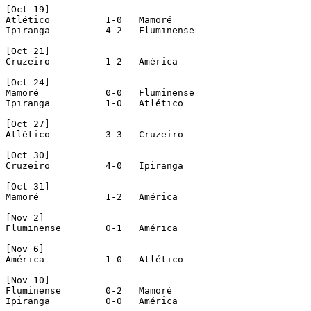
[Oct 19]

Atlético          1-0   Mamoré

Ipiranga          4-2   Fluminense

[Oct 21]

Cruzeiro          1-2   América

[Oct 24]

Mamoré            0-0   Fluminense

Ipiranga          1-0   Atlético

[Oct 27]

Atlético          3-3   Cruzeiro

[Oct 30]

Cruzeiro          4-0   Ipiranga

[Oct 31]

Mamoré            1-2   América

[Nov 2]

Fluminense        0-1   América

[Nov 6]

América           1-0   Atlético

[Nov 10]

Fluminense        0-2   Mamoré

Ipiranga          0-0   América
