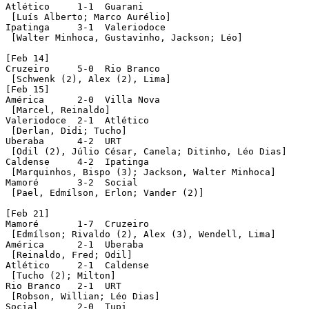
Atlético     1-1  Guarani

 [Luís Alberto; Marco Aurélio]

Ipatinga     3-1  Valeriodoce

 [Walter Minhoca, Gustavinho, Jackson; Léo]

[Feb 14]

Cruzeiro     5-0  Rio Branco

 [Schwenk (2), Alex (2), Lima]

[Feb 15]

América      2-0  Villa Nova

 [Marcel, Reinaldo]

Valeriodoce  2-1  Atlético

 [Derlan, Didi; Tucho]

Uberaba      4-2  URT

 [Odil (2), Júlio César, Canela; Ditinho, Léo Dias] 

Caldense     4-2  Ipatinga

 [Marquinhos, Bispo (3); Jackson, Walter Minhoca]

Mamoré       3-2  Social

 [Pael, Edmílson, Erlon; Vander (2)]

[Feb 21]

Mamoré       1-7  Cruzeiro

 [Edmílson; Rivaldo (2), Alex (3), Wendell, Lima]

América      2-1  Uberaba

 [Reinaldo, Fred; Odil]

Atlético     2-1  Caldense

 [Tucho (2); Milton]

Rio Branco   2-1  URT

 [Robson, Willian; Léo Dias]

Social       2-0  Tupi
