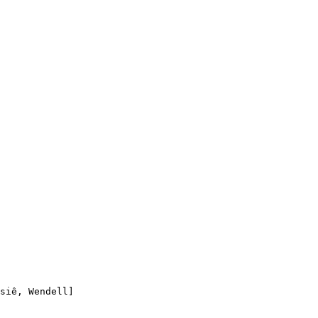
    

siê, Wendell]       
