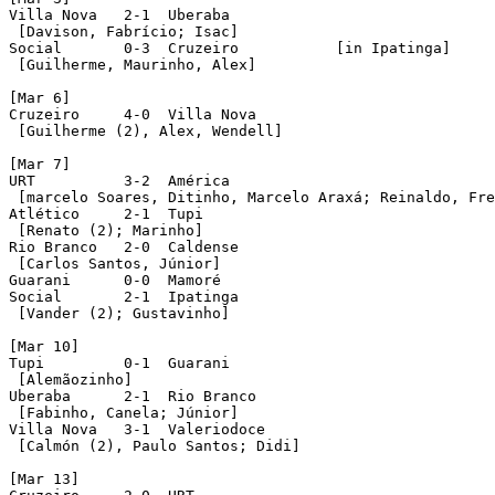
Villa Nova   2-1  Uberaba

 [Davison, Fabrício; Isac]

Social       0-3  Cruzeiro           [in Ipatinga]

 [Guilherme, Maurinho, Alex]

[Mar 6]

Cruzeiro     4-0  Villa Nova

 [Guilherme (2), Alex, Wendell]

[Mar 7]

URT          3-2  América

 [marcelo Soares, Ditinho, Marcelo Araxá; Reinaldo, Fre
Atlético     2-1  Tupi

 [Renato (2); Marinho]

Rio Branco   2-0  Caldense

 [Carlos Santos, Júnior]

Guarani      0-0  Mamoré

Social       2-1  Ipatinga

 [Vander (2); Gustavinho]

[Mar 10]

Tupi         0-1  Guarani

 [Alemãozinho]

Uberaba      2-1  Rio Branco

 [Fabinho, Canela; Júnior]

Villa Nova   3-1  Valeriodoce

 [Calmón (2), Paulo Santos; Didi]

[Mar 13]
