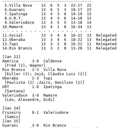
---------------------------------------

 5.Villa Nova    13  6  5  3  22-17  22

 6.Guarani       13  6  5  3  18-17  22

 7.Ipatinga      13  4  3  6  19-19  15

 8.U.R.T.        13  4  3  6  14-18  15

 9.Valeriodoce   13  3  5  5  13-18  14

10.Mamoré        13  4  1  8  16-34  13

- - - - - - - - - - - - - - - - - - - -

11.Social        13  3  4  6  16-21  13  Relegated

12.Uberaba       13  3  4  6  18-22  13  Relegated

13.Tupi          13  3  2  8  16-22  11  Relegated

14.Rio Branco    13  3  2  8  13-28  11  Relegated

[Jan 21]

América      3-0  Caldense

 [Fred (2), Wagner]

Rio Branco   2-3  Villa Nova

 [Euller (2); Jajá, Cláudio Luiz (2)]

Uberaba      2-3  Tupi

 [Paulista (2) ;Jairo, Denílson (2)]

URT          1-0  Ipatinga

 [Santana]

Valeriodoce  3-0  Mamoré

 [Léo, Alexandre, Didi]

[Jan 24]

Cruzeiro     0-1  Valeriodoce

 [Samis]

[Jan 25]

Guarani      3-0  Rio Branco
