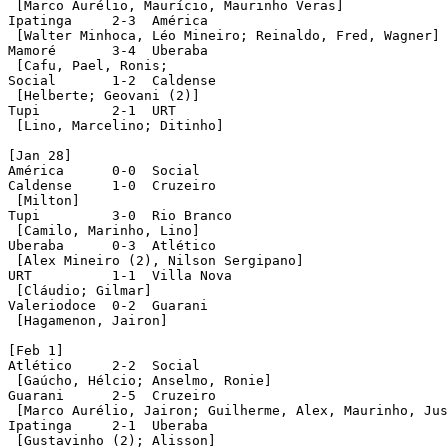
 [Marco Aurélio, Maurício, Maurinho Veras]

Ipatinga     2-3  América 

 [Walter Minhoca, Léo Mineiro; Reinaldo, Fred, Wagner] 
Mamoré       3-4  Uberaba

 [Cafu, Pael, Ronis; 

Social       1-2  Caldense

 [Helberte; Geovani (2)]

Tupi         2-1  URT

 [Lino, Marcelino; Ditinho]

[Jan 28]

América      0-0  Social

Caldense     1-0  Cruzeiro

 [Milton]

Tupi         3-0  Rio Branco

 [Camilo, Marinho, Lino]

Uberaba      0-3  Atlético

 [Alex Mineiro (2), Nilson Sergipano]

URT          1-1  Villa Nova

 [Cláudio; Gilmar]

Valeriodoce  0-2  Guarani

 [Hagamenon, Jairon]

[Feb 1]

Atlético     2-2  Social   

 [Gaúcho, Hélcio; Anselmo, Ronie]       

Guarani      2-5  Cruzeiro  

 [Marco Aurélio, Jairon; Guilherme, Alex, Maurinho, Jus
Ipatinga     2-1  Uberaba

 [Gustavinho (2); Alisson]
