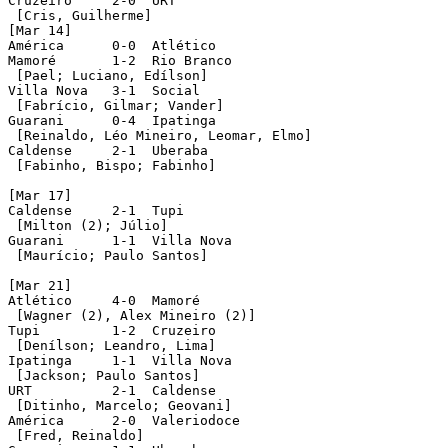
Cruzeiro     2-0  URT

 [Cris, Guilherme]

[Mar 14]

América      0-0  Atlético

Mamoré       1-2  Rio Branco

 [Pael; Luciano, Edílson]

Villa Nova   3-1  Social

 [Fabrício, Gilmar; Vander]

Guarani      0-4  Ipatinga

 [Reinaldo, Léo Mineiro, Leomar, Elmo]

Caldense     2-1  Uberaba

 [Fabinho, Bispo; Fabinho]

[Mar 17]

Caldense     2-1  Tupi

 [Milton (2); Júlio]

Guarani      1-1  Villa Nova

 [Maurício; Paulo Santos]

[Mar 21]

Atlético     4-0  Mamoré

 [Wagner (2), Alex Mineiro (2)]

Tupi         1-2  Cruzeiro

 [Denílson; Leandro, Lima]

Ipatinga     1-1  Villa Nova

 [Jackson; Paulo Santos]

URT          2-1  Caldense

 [Ditinho, Marcelo; Geovani]

América      2-0  Valeriodoce

 [Fred, Reinaldo]
