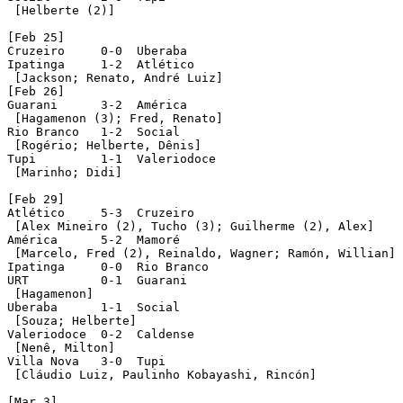
 [Helberte (2)]

[Feb 25]

Cruzeiro     0-0  Uberaba

Ipatinga     1-2  Atlético

 [Jackson; Renato, André Luiz]

[Feb 26]

Guarani      3-2  América

 [Hagamenon (3); Fred, Renato]

Rio Branco   1-2  Social

 [Rogério; Helberte, Dênis]

Tupi         1-1  Valeriodoce

 [Marinho; Didi]

[Feb 29]

Atlético     5-3  Cruzeiro

 [Alex Mineiro (2), Tucho (3); Guilherme (2), Alex]

América      5-2  Mamoré

 [Marcelo, Fred (2), Reinaldo, Wagner; Ramón, Willian]

Ipatinga     0-0  Rio Branco

URT          0-1  Guarani

 [Hagamenon]

Uberaba      1-1  Social

 [Souza; Helberte]

Valeriodoce  0-2  Caldense

 [Nenê, Milton]

Villa Nova   3-0  Tupi

 [Cláudio Luiz, Paulinho Kobayashi, Rincón]

[Mar 3]
