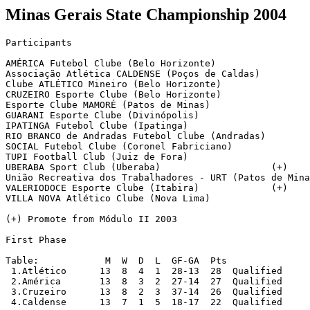
Minas Gerais State Championship 2004
Participants

AMÉRICA Futebol Clube (Belo Horizonte)

Associação Atlética CALDENSE (Poços de Caldas)

Clube ATLÉTICO Mineiro (Belo Horizonte)

CRUZEIRO Esporte Clube (Belo Horizonte)

Esporte Clube MAMORÉ (Patos de Minas)

GUARANI Esporte Clube (Divinópolis)

IPATINGA Futebol Clube (Ipatinga)

RIO BRANCO de Andradas Futebol Clube (Andradas)

SOCIAL Futebol Clube (Coronel Fabriciano)

TUPI Football Club (Juiz de Fora)

UBERABA Sport Club (Uberaba)			(+)

União Recreativa dos Trabalhadores - URT (Patos de Mina
VALERIODOCE Esporte Clube (Itabira)		(+)

VILLA NOVA Atlético Clube (Nova Lima)

(+) Promote from Módulo II 2003

First Phase

Table:		  M  W  D  L  GF-GA  Pts

 1.Atlético      13  8  4  1  28-13  28  Qualified

 2.América       13  8  3  2  27-14  27  Qualified

 3.Cruzeiro      13  8  2  3  37-14  26  Qualified

 4.Caldense      13  7  1  5  18-17  22  Qualified
