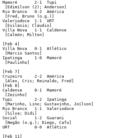
Mamoré       2-1  Tupi

 [Edimílson (2); Anderson]

Rio Branco   0-2  América

 [Fred, Bruno (o.g.)]

Valeriodoce  1-1  URT

 [Evilásio; Cláudio]

Villa Nova   1-1  Caldense

 [Calmón; Milton]

[Feb 4]

Villa Nova   0-1  Atlético

 [Márcio Santos]

Ipatinga     1-0  Mamoré

 [Paulinho]

[Feb 7]

Cruzeiro     2-2  América

 [Alex, Cris; Reinaldo, Fred]

[Feb 8]

Caldense     0-1  Mamoré

 [Zezinho]

Tupi         2-2  Ipatinga

 [Marinho, Lino; Gustavinho, Joílson]

Rio Branco   1-1  Valeriodoce

 [Silva; Didi]

Social       1-2  Guarani

 [Negão (o.g.); Diego, Cafu]

URT          0-0  Atlético

[Feb 11]
