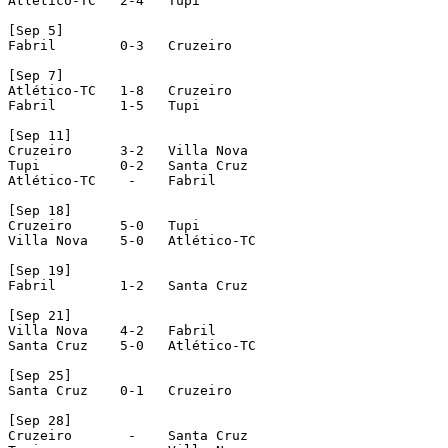
Atlético-TC   2-4   Tupi

[Sep 5]

Fabril        0-3   Cruzeiro

[Sep 7]

Atlético-TC   1-8   Cruzeiro

Fabril        1-5   Tupi

[Sep 11]

Cruzeiro      3-2   Villa Nova

Tupi          0-2   Santa Cruz

Atlético-TC    -    Fabril

[Sep 18]

Cruzeiro      5-0   Tupi

Villa Nova    5-0   Atlético-TC

[Sep 19]

Fabril        1-2   Santa Cruz

[Sep 21]

Villa Nova    4-2   Fabril

Santa Cruz    5-0   Atlético-TC

[Sep 25]

Santa Cruz    0-1   Cruzeiro

[Sep 28]

Cruzeiro       -    Santa Cruz
