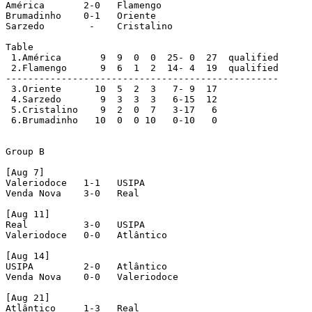
América       2-0   Flamengo

Brumadinho    0-1   Oriente

Sarzedo        -    Cristalino

Table

 1.América       9  9  0  0  25- 0  27  qualified

 2.Flamengo      9  6  1  2  14- 4  19  qualified

-------------------------------------------------

 3.Oriente      10  5  2  3   7- 9  17

 4.Sarzedo       9  3  3  3   6-15  12

 5.Cristalino    9  2  0  7   3-17   6

 6.Brumadinho   10  0  0 10   0-10   0

Group B

[Aug 7]

Valeriodoce   1-1   USIPA

Venda Nova    3-0   Real

[Aug 11]

Real          3-0   USIPA

Valeriodoce   0-0   Atlântico

[Aug 14]

USIPA         2-0   Atlântico

Venda Nova    0-0   Valeriodoce

[Aug 21]

Atlântico     1-3   Real
