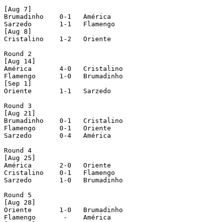
[Aug 7]

Brumadinho    0-1   América

Sarzedo       1-1   Flamengo

[Aug 8]

Cristalino    1-2   Oriente

Round 2

[Aug 14]

América       4-0   Cristalino

Flamengo      1-0   Brumadinho

[Sep 1]

Oriente       1-1   Sarzedo

Round 3

[Aug 21]

Brumadinho    0-1   Cristalino

Flamengo      0-1   Oriente

Sarzedo       0-4   América

Round 4

[Aug 25]

América       2-0   Oriente

Cristalino    0-1   Flamengo

Sarzedo       1-0   Brumadinho

Round 5

[Aug 28]

Oriente       1-0   Brumadinho

Flamengo       -    América
