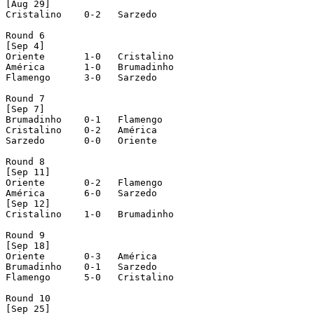
[Aug 29]

Cristalino    0-2   Sarzedo

Round 6

[Sep 4]

Oriente       1-0   Cristalino

América       1-0   Brumadinho

Flamengo      3-0   Sarzedo

Round 7

[Sep 7]

Brumadinho    0-1   Flamengo

Cristalino    0-2   América

Sarzedo       0-0   Oriente

Round 8

[Sep 11]

Oriente       0-2   Flamengo

América       6-0   Sarzedo

[Sep 12]

Cristalino    1-0   Brumadinho

Round 9

[Sep 18]

Oriente       0-3   América

Brumadinho    0-1   Sarzedo

Flamengo      5-0   Cristalino

Round 10

[Sep 25]
