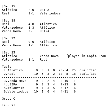
[Sep 15]

Atlético      2-0   USIPA

Real          3-1   Valeriodoce

[Sep 18]

Real          4-0   Atlântico

Valeriodoce   1-3   Atlético

Venda Nova    3-1   USIPA

[Sep 22]

Real          0-0   Atlético

Venda Nova    1-1   Atlântico

[Sep 25]

Atlético       -    Venda Nova    [played in Capim Bran
Valeriodoce   1-1   Real

Table

 1.Atlético       9  8  1  0  23- 4  25  qualified

 2.Real          10  5  3  2  18- 8  18  qualified

--------------------------------------------------

 3.Venda Nova     9  3  2  4   8-10  11

 4.USIPA          9  2  3  4   7-13   9

 5.Atlântico      9  1  3  5   5-17   6

 6.Valeriodoce   10  0  6  4   4-11   6

Group C

[Aug 7]
