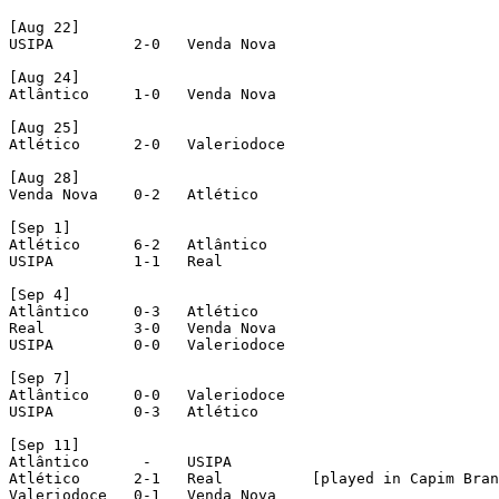
[Aug 22]

USIPA         2-0   Venda Nova

[Aug 24]

Atlântico     1-0   Venda Nova

[Aug 25]

Atlético      2-0   Valeriodoce

[Aug 28]

Venda Nova    0-2   Atlético

[Sep 1]

Atlético      6-2   Atlântico

USIPA         1-1   Real

[Sep 4]

Atlântico     0-3   Atlético

Real          3-0   Venda Nova

USIPA         0-0   Valeriodoce

[Sep 7]

Atlântico     0-0   Valeriodoce

USIPA         0-3   Atlético

[Sep 11]

Atlântico      -    USIPA

Atlético      2-1   Real          [played in Capim Bran
Valeriodoce   0-1   Venda Nova
