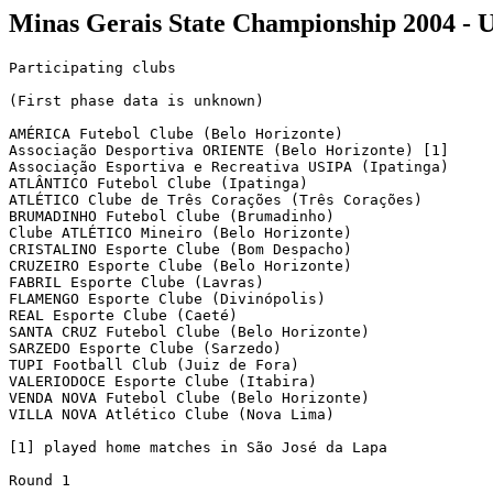
Minas Gerais State Championship 2004 - 
Participating clubs

(First phase data is unknown)

AMÉRICA Futebol Clube (Belo Horizonte)

Associação Desportiva ORIENTE (Belo Horizonte) [1]

Associação Esportiva e Recreativa USIPA (Ipatinga)

ATLÂNTICO Futebol Clube (Ipatinga)

ATLÉTICO Clube de Três Corações (Três Corações)

BRUMADINHO Futebol Clube (Brumadinho)

Clube ATLÉTICO Mineiro (Belo Horizonte)

CRISTALINO Esporte Clube (Bom Despacho)

CRUZEIRO Esporte Clube (Belo Horizonte)

FABRIL Esporte Clube (Lavras)

FLAMENGO Esporte Clube (Divinópolis)

REAL Esporte Clube (Caeté)

SANTA CRUZ Futebol Clube (Belo Horizonte)

SARZEDO Esporte Clube (Sarzedo)

TUPI Football Club (Juiz de Fora)

VALERIODOCE Esporte Clube (Itabira)

VENDA NOVA Futebol Clube (Belo Horizonte)

VILLA NOVA Atlético Clube (Nova Lima)

[1] played home matches in São José da Lapa

Round 1
