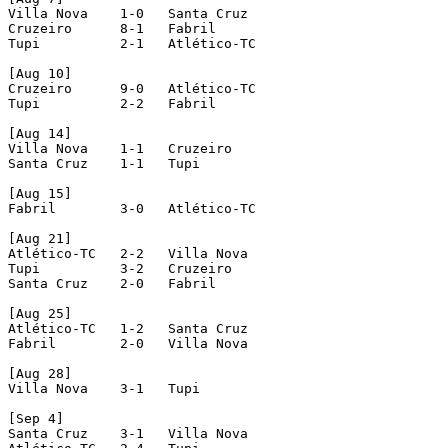
Villa Nova    1-0   Santa Cruz

Cruzeiro      8-1   Fabril

Tupi          2-1   Atlético-TC

[Aug 10]

Cruzeiro      9-0   Atlético-TC

Tupi          2-2   Fabril

[Aug 14]

Villa Nova    1-1   Cruzeiro

Santa Cruz    1-1   Tupi

[Aug 15]

Fabril        3-0   Atlético-TC

[Aug 21]

Atlético-TC   2-2   Villa Nova

Tupi          3-2   Cruzeiro

Santa Cruz    2-0   Fabril

[Aug 25]

Atlético-TC   1-2   Santa Cruz

Fabril        2-0   Villa Nova

[Aug 28]

Villa Nova    3-1   Tupi

[Sep 4]

Santa Cruz    3-1   Villa Nova
