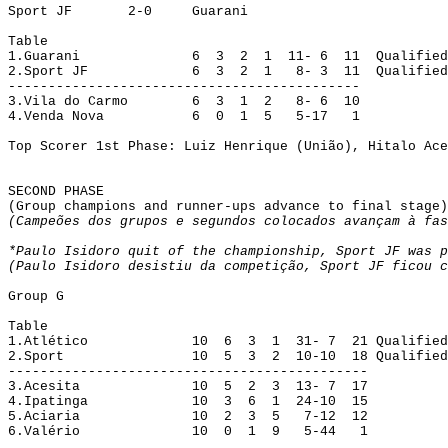
Sport JF
2-0
Guarani
Table
1.
Guarani
6
3
2
1
11- 6
11
Qualified
2.
Sport JF
6
3
2
1
8- 3
11
Qualified
--------------------------------------------
3.
Vila do Carmo
6
3
1
2
8- 6
10
4.
Venda Nova
6
0
1
5
5-17
1
Top Scorer 1st Phase: 
Luiz
 Henrique (
União
), 
Hitalo
Ace
SECOND PHASE
(Group champions and runner-ups advance to final stage)
(Campeões dos grupos e segundos colocados avançam à fas
*Paulo 
Isidoro
 quit of the championship, Sport JF was p
(Paulo Isidoro desistiu da competição, Sport JF ficou c
Group G
Table
1.Atlético
10
6
3
1
31- 7
21
Qualified
2.Sport
10
5
3
2
10-10
18
Qualified
---------------------------------------------
3.
Acesita
10
5
2
3
13- 7
17
4.
Ipatinga
10
3
6
1
24-10
15
5.
Aciaria
10
2
3
5
7-12
12
6.
Valério
10
0
1
9
5-44
1