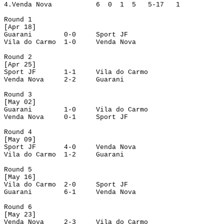
4.
Venda Nova
6
0
1
5
5-17
1
Round
 1
[
Apr
 18]
Guarani
0-0
Sport JF
Vila do Carmo
1-0
Venda Nova
Round
 2
[
Apr
 25]
Sport JF
1-1
Vila do Carmo
Venda Nova
2-2
Guarani
Round
 3
[
May
 02]
Guarani
1-0
Vila do Carmo
Venda Nova
0-1
Sport JF
Round 4
[May 09]
Sport JF
4-0
Venda
 Nova
Vila do Carmo
1-2
Guarani
Round
 5
[
May
 16]
Vila do Carmo
2-0
Sport JF
Guarani
6-1
Venda Nova
Round
 6
[
May
 23]
Venda Nova
2-3
Vila do Carmo