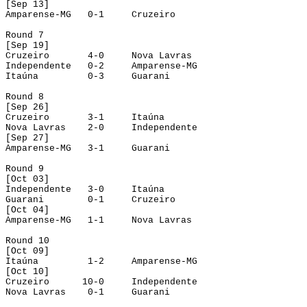
[
Sep
 13]
Amparense-MG
0-1
Cruzeiro
Round
 7
[
Sep
 19]
Cruzeiro
4-0
Nova Lavras
Independente
0-2
Amparense-MG
Itaúna
0-3
Guarani
Round
 8
[
Sep
 26]
Cruzeiro
3-1
Itaúna
Nova Lavras
2-0
Independente
[
Sep
 27]
Amparense-MG
3-1
Guarani
Round 9
[Oct 03]
Independente
3-0
Itaúna
Guarani
0-1
Cruzeiro
[
Oct
 04]
Amparense-MG
1-1
Nova Lavras
Round
 10
[
Oct
 09]
Itaúna
1-2
Amparense-MG
[
Oct
 10]
Cruzeiro
10-0
Independente
Nova Lavras
0-1
Guarani