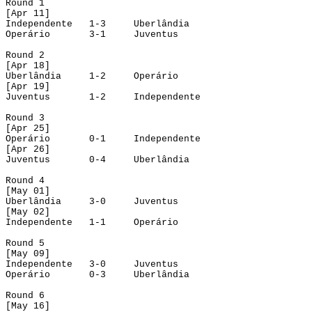
Round
 1
[
Apr
 11]
Independente
1-3
Uberlândia
Operário
3-1
Juventus
Round
 2
[
Apr
 18]
Uberlândia
1-2
Operário
[
Apr
 19]
Juventus
1-2
Independente
Round
 3
[
Apr
 25]
Operário
0-1
Independente
[
Apr
 26]
Juventus
0-4
Uberlândia
Round
 4
[
May
 01]
Uberlândia
3-0
Juventus
[
May
 02]
Independente
1-1
Operário
Round
 5
[
May
 09]
Independente
3-0
Juventus
Operário
0-3
Uberlândia
Round
 6
[
May
 16]