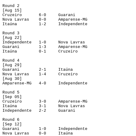
Round
 2
[
Aug
 15]
Cruzeiro
6-0
Guarani
Nova Lavras
0-0
Amparense-MG
Itaúna
1-2
Independente
Round
 3
[
Aug
 22]
Independente
1-0
Nova Lavras
Guarani
1-3
Amparense-MG
Itaúna
0-1
Cruzeiro
Round
 4
[
Aug
 29]
Guarani
2-1
Itaúna
Nova Lavras
1-4
Cruzeiro
[
Aug
 30]
Amparense-MG
4-0
Independente
Round
 5
[
Sep
 05]
Cruzeiro
3-0
Amparense-MG
Itaúna
3-1
Nova Lavras
Independente
2-2
Guarani
Round
 6
[
Sep
 12]
Guarani
1-0
Independente
Nova Lavras
0-0
Itaúna