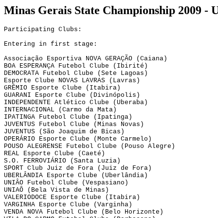
Minas
Gerais
State
Championship 2009 - 
Participating Clubs:
Entering in first stage:
Associação Esportiva NOVA GERAÇÃO (Caiana)
BOA ESPERANÇA Futebol Clube (
Ibirité
)
DEMOCRATA Futebol Clube (Sete Lagoas)
Esporte Clube NOVAS LAVRAS (Lavras)
GRÊMIO Esporte Clube (Itabira)
GUARANI Esporte Clube (Divinópolis)
INDEPENDENTE Atlético Clube (Uberaba)
INTERNACIONAL (Carmo da Mata)
IPATINGA Futebol Clube (Ipatinga)
JUVENTUS Futebol Clube (Minas Novas)
JUVENTUS (São Joaquim de Bicas)
OPERÁRIO Esporte Clube (Monte Carmelo)
POUSO ALEGRENSE Futebol Clube (Pouso Alegre)
REAL Esporte Clube (Caeté)
S.O.
 FERROVIÁRIO (Santa Luzia)
SPORT 
Club
 Juiz de Fora (Juiz de Fora)
UBERLÂNDIA Esporte Clube (Uberlândia)
UNIÂO Futebol Clube (
Vespasiano
)
UNIAÔ (Bela Vista de Minas)
VALERIODOCE Esporte Clube (Itabira)
VARGINHA Esporte Clube (Varginha)
VENDA 
NOVA Futebol
 Clube (Belo Horizonte)