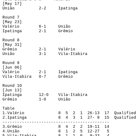
[
May
 17]
União
2-2
Ipatinga
Round
 7
[
May
 23]
Valério
6-1
União
Ipatinga
2-1
Grêmio
Round
 8
[
May
 31]
Grêmio
2-1
Valério
União
3-1
Vila–Itabira
Round
 9
[Jun 06]
Valério
2-1
Ipatinga
Vila-Itabira
0-7
Grêmio
Round
 10
[Jun 13]
Ipatinga
12-0
Vila-Itabira
Grêmio
1-0
União
Table
1.Valério
8
5
2
1
26-13
17
Qualified
2.Ipatinga
8
4
3
1
27- 9
15
Qualified
--------------------------------------------
3.Grêmio
8
4
2
2
19-11
14
4.
União
8
1 
2
5
12-27
5
5.
Vila-Itabira
8
1
1
6
9-33
4