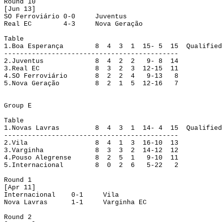
Round 10
[Jun 13]
SO Ferroviário
0-0
Juventus
Real EC
4-3
Nova Geração
Table
1.
Boa Esperança
8
4
3
1
15- 5
15
Qualified
--------------------------------------------
2.
Juventus
8
4
2
2
9- 8
14
3.
Real EC
8
3
2
3
12-15
11
4.
SO Ferroviário
8 
2
2
4
9-13
8
5.
Nova Geração
8
2
1
5
12-16
7
Group
 E
Table
1.
Novas Lavras
8
4
3
1
14- 4
15
Qualified
--------------------------------------------
2.
Vila
8
4
1
3
16-10
13
3.
Varginha
8
3
3
2
14-12
12
4.
Pouso Alegrense
8
2 
5
1
9-10
11
5.
Internacional
8
0
2
6
5-22
2
Round
 1
[
Apr
 11]
Internacional
0-1
Vila
Nova Lavras
1-1
Varginha EC
Round
 2