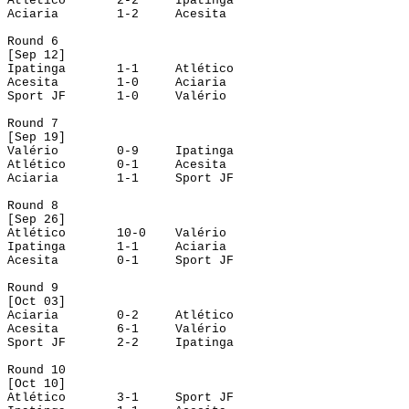
Atlético
2-2
Ipatinga
Aciaria
1-2
Acesita
Round
 6
[
Sep
 12]
Ipatinga
1-1
Atlético
Acesita
1-0
Aciaria
Sport JF
1-0
Valério
Round
 7
[
Sep
 19]
Valério
0-9
Ipatinga
Atlético
0-1
Acesita
Aciaria
1-1
Sport JF
Round
 8
[
Sep
 26]
Atlético
10-0
Valério
Ipatinga
1-1
Aciaria
Acesita
0-1
Sport JF
Round
 9
[
Oct
 03]
Aciaria
0-2
Atlético
Acesita
6-1
Valério
Sport JF
2-2
Ipatinga
Round
 10
[
Oct
 10]
Atlético
3-1
Sport JF