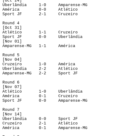
[
Oct
 24]
Uberlândia
1-0
Amparense-MG
América
0-0
Atlético
Sport JF
2-1
Cruzeiro
Round
 4
[
Oct
 31]
Atlético
1-1
Cruzeiro
Sport JF
0-0
Uberlândia
[Nov 01]
Amparense-MG
1-1
América
Round
 5
[Nov 04]
Cruzeiro
1-0
América
Uberlândia
2-2
Atlético
Amparense-MG
2-2
Sport JF
Round
 6
[Nov 07]
Atlético
1-0
Uberlândia
América
0-1
Cruzeiro
Sport JF
0-0
Amparense-MG
Round 7
[Nov 14]
Uberlândia
0-0
Sport JF
Cruzeiro
2-1
Atlético
América
0-1
Amparense-MG