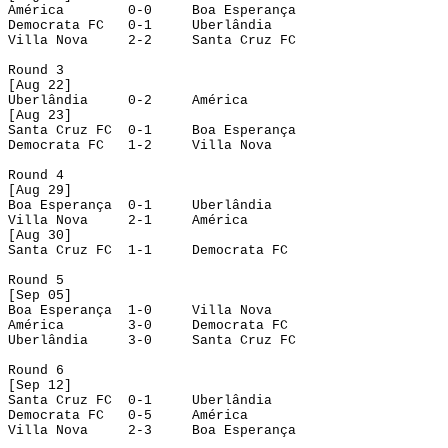
América
0-0
Boa Esperança
Democrata FC
0-1
Uberlândia
Villa Nova
2-2
Santa Cruz FC
Round
 3
[
Aug
 22]
Uberlândia
0-2
América
[
Aug
 23]
Santa Cruz FC
0-1
Boa Esperança
Democrata FC
1-2
Villa Nova
Round
 4
[
Aug
 29]
Boa Esperança
0-1
Uberlândia
Villa Nova
2-1
América
[
Aug
 30]
Santa Cruz FC
1-1
Democrata FC
Round
 5
[
Sep
 05]
Boa Esperança
1-0
Villa Nova
América
3-0
Democrata FC
Uberlândia
3-0
Santa Cruz FC
Round
 6
[
Sep
 12]
Santa Cruz FC
0-1
Uberlândia
Democrata FC
0-5
América
Villa Nova
2-3
Boa Esperança