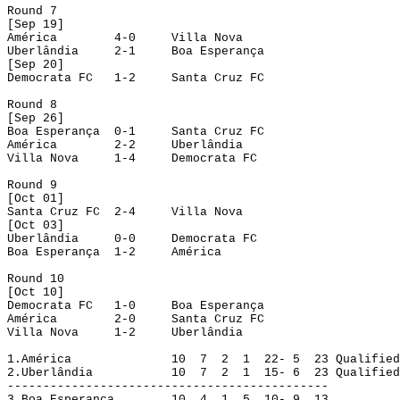
Round
 7
[
Sep
 19]
América
4-0
Villa Nova
Uberlândia
2-1
Boa Esperança
[
Sep
 20]
Democrata FC
1-2
Santa Cruz FC
Round
 8
[
Sep
 26]
Boa Esperança
0-1
Santa Cruz FC
América
2-2
Uberlândia
Villa Nova
1-4
Democrata FC
Round
 9
[
Oct
 01]
Santa Cruz FC
2-4
Villa Nova
[
Oct
 03]
Uberlândia
0-0
Democrata FC
Boa Esperança
1-2
América
Round
 10
[
Oct
 10]
Democrata FC
1-0
Boa Esperança
América
2-0
Santa Cruz FC
Villa Nova
1-2
Uberlândia
1.
América 
10
7
2
1
22- 5
23
Qualified
2.
Uberlândia
10
7
2
1
15- 6
23
Qualified
---------------------------------------------
3.
Boa Esperança
10
4
1
5
10- 9
13