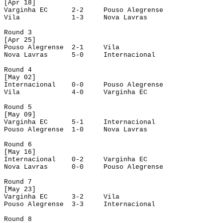
[
Apr
 18]
Varginha EC
2-2
Pouso Alegrense
Vila
1-3
Nova Lavras
Round
 3
[
Apr
 25]
Pouso Alegrense
2-1
Vila
Nova Lavras
5-0
Internacional
Round
 4
[
May
 02]
Internacional
0-0
Pouso Alegrense
Vila
4-0
Varginha EC
Round
 5
[
May
 09]
Varginha EC
5-1
Internacional
Pouso Alegrense
1-0
Nova Lavras
Round
 6
[
May
 16]
Internacional
0-2
Varginha EC
Nova Lavras
0-0
Pouso Alegrense
Round
 7
[
May
 23]
Varginha EC
3-2
Vila
Pouso Alegrense
3-3
Internacional
Round
 8