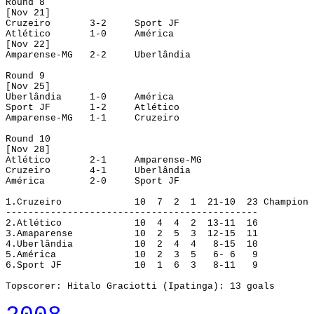
Round
 8
[Nov 21]
Cruzeiro
3-2
Sport JF
Atlético
1-0
América
[Nov 22]
Amparense-MG
2-2
Uberlândia
Round
 9
[Nov 25]
Uberlândia
1-0
América
Sport JF
1-2
Atlético
Amparense-MG
1-1
Cruzeiro
Round
 10
[Nov 28]
Atlético
2-1
Amparense-MG
Cruzeiro
4-1
Uberlândia
América
2-0
Sport JF
1.
Cruzeiro
10 
7
2
1
21-10
23
Champion
---------------------------------------------
2.
Atlético
10
4
4
2
13-11
16
3.
Amaparense
10
2 
5
3
12-15
11
4.
Uberlândia
10
2
4
4
8-15
10
5.
América
10
2
3
5
6- 6
9
6.
Sport JF
10
1
6
3
8-11
9
Topscorer: 
Hitalo
Graciotti
 (
Ipatinga
): 13 goals