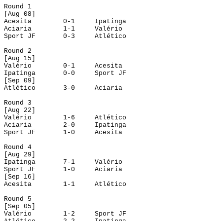
Round
 1
[
Aug
 08]
Acesita
0-1
Ipatinga
Aciaria
1-1
Valério
Sport JF
0-3
Atlético
Round
 2
[
Aug
 15]
Valério
0-1
Acesita
Ipatinga
0-0
Sport JF
[
Sep
 09]
Atlético
3-0
Aciaria
Round
 3
[
Aug
 22]
Valério
1-6
Atlético
Aciaria
2-0
Ipatinga
Sport JF
1-0
Acesita
Round
 4
[
Aug
 29]
Ipatinga
7-1
Valério
Sport JF
1-0
Aciaria
[
Sep
 16]
Acesita
1-1
Atlético
Round
 5
[
Sep
 05]
Valério
1-2
Sport JF