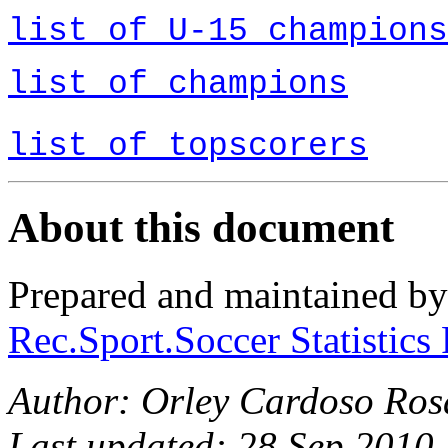
list
of
U-15
champions
list
of
champions
list
of
topscorers
About this document
Prepared and maintained b
Rec.Sport.Soccer
Statistics
Author:
Orley
Cardoso Ros
Last updated: 28 Sep 2010