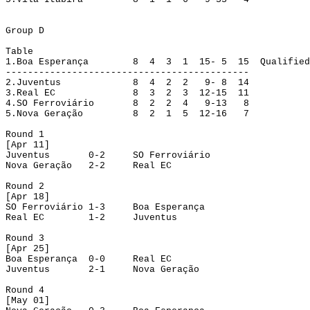
Group
 D
Table
1.
Boa Esperança
8
4
3
1
15- 5
15
Qualified
--------------------------------------------
2.
Juventus
8
4
2
2
9- 8
14
3.
Real EC
8
3
2
3
12-15
11
4.
SO Ferroviário
8
2
2
4
9-13
8
5.
Nova Geração
8
2
1
5
12-16
7
Round
 1
[
Apr
 11]
Juventus
0-2
SO Ferroviário
Nova Geração
2-2
Real EC
Round
 2
[
Apr
 18]
SO Ferroviário
1-3
Boa Esperança
Real EC
1-2
Juventus
Round 3
[Apr 25]
Boa Esperança
0-0
Real EC
Juventus
2-1
Nova Geração
Round
 4
[
May
 01]