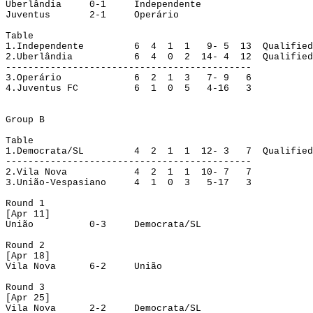
Uberlândia
0-1
Independente
Juventus
2-1
Operário
Table
1.
Independente
6
4
1
1
9- 5
13
Qualified
2.
Uberlândia
6
4
0
2
14- 4
12
Qualified
--------------------------------------------
3.
Operário
6
2
1
3
7- 9
6
4.
Juventus FC
6
1
0
5
4-16
3
Group
 B
Table
1.
Democrata/SL
4
2
1
1
12- 3
7
Qualified
--------------------------------------------
2.
Vila Nova
4
2
1
1
10- 7
7
3.
União-Vespasiano
4
1
0
3
5-17
3
Round
 1
[
Apr
 11]
União
0-3
Democrata/SL
Round
 2
[
Apr
 18]
Vila Nova
6-2
União
Round
 3
[
Apr
 25]
Vila Nova
2-2
Democrata/SL