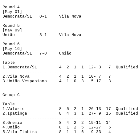
Round
 4
[
May
 01]
Democrata/SL
0-1
Vila Nova
Round
 5
[
May
 09]
União
3-1
Vila Nova
Round 6
[May 16]
Democrata
/SL
7-0
União
Table
1.
Democrata/SL
4
2
1
1
12- 3
7
Qualified
--------------------------------------------
2.
Vila Nova
4
2
1
1
10- 7
7
3.
União-Vespasiano
4
1
0
3
5-17
3
Group
 C
Table
1.
Valério
8
5
2
1
26-13
17
Qualified
2.
Ipatinga
8
4
3
1
27- 9
15
Qualified
--------------------------------------------
3.
Grêmio
8
4
2
2
19-11
14
4.
União
8
1
2
5
12-27
5
5.
Vila-Itabira
8
1
1
6
9-33
4