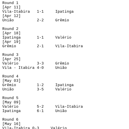
Round
 1
[
Apr
 11]
Vila-Itabira
1-1
Ipatinga
[
Apr
 12]
União
2-2
Grêmio
Round
 2
[
Apr
 18]
Ipatinga
1-1
Valério
[
Apr
 19]
Grêmio
2-1
Vila-Itabira
Round
 3
[
Apr
 25]
Valério
3-3
Grêmio
Vila - Itabira
4-0
União
Round
 4
[
May
 03]
Grêmio
1-2
Ipatinga
União
3-5
Valério
Round
 5
[
May
 09]
Valério
5-2
Vila–Itabira
Ipatinga
6-1
União
Round
 6
[
May
 16]
Vila-Itabira
0-3
Valério