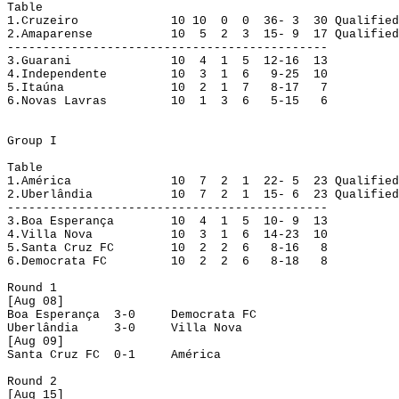
Table
1.
Cruzeiro
10 
10
0
0
36- 3
30
Qualified
2.
Amaparense
10
5
2
3
15- 9
17
Qualified
---------------------------------------------
3.
Guarani
10
4
1
5
12-16
13
4.
Independente
10
3
1
6
9-25
10
5.
Itaúna
10
2
1
7
8-17
7
6.
Novas Lavras
10
1
3
6
5-15
6
Group I
Table
1.América
10
7
2
1
22- 5
23
Qualified
2.Uberlândia
10
7
2
1
15- 6
23
Qualified
---------------------------------------------
3.
Boa Esperança
10
4
1
5
10- 9
13
4.
Villa Nova
10
3
1
6
14-23
10
5.
Santa Cruz FC
10
2
2
6
8-16
8
6.
Democrata FC
10
2
2
6
8-18
8
Round
 1
[
Aug
 08]
Boa Esperança
3-0
Democrata FC
Uberlândia
3-0
Villa Nova
[
Aug
 09]
Santa Cruz FC
0-1
América
Round
 2
[
Aug
 15]