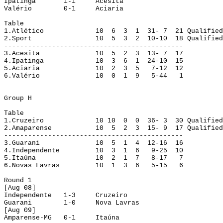
Ipatinga
1-1
Acesita
Valério
0-1
Aciaria
Table
1.
Atlético
10
6
3
1
31- 7
21
Qualified
2.
Sport
10
5
3
2
10-10
18
Qualified
------------------------------
---------------
3.
Acesita
10
5
2
3
13- 7
17
4.
Ipatinga
10
3
6
1
24-10
15
5.
Aciaria
10
2
3
5
7-12
12
6.
Valério
10
0
1
9
5-44
1
Group
 H
Table
1.
Cruzeiro
10 
10
0
0
36- 3
30
Qualified
2.
Amaparense
10
5
2
3
15- 9
17
Qualified
---------------------------------------------
3.
Guarani
10
5
1
4
12-16
16
4.
Independente
10
3
1
6
9-25
10
5.
Itaúna
10
2
1
7
8-17
7
6.
Novas Lavras
10
1
3
6
5-15
6
Round
 1
[
Aug
 08]
Independente
1-3
Cruzeiro
Guarani
1-0
Nova Lavras
[
Aug
 09]
Amparense-MG
0-1
Itaúna