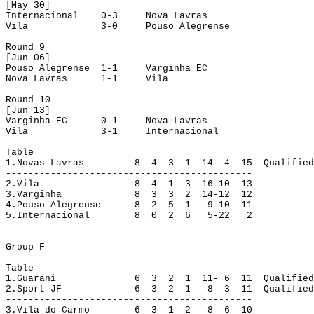
[
May
 30]
Internacional
0-3
Nova Lavras
Vila
3-0
Pouso Alegrense
Round
 9
[Jun 06]
Pouso Alegrense
1-1
Varginha EC
Nova Lavras
1-1
Vila
Round
 10
[Jun 13]
Varginha EC
0-1
Nova Lavras
Vila
3-1
Internacional
Table
1.
Novas Lavras
8
4
3
1
14- 4
15
Qualified
--------------------------------------------
2.
Vila
8
4
1
3
16-10
13
3.
Varginha
8
3
3
2
14-12
12
4.
Pouso Alegrense
8
2
5
1
9-10
11
5.
Internacional
8
0
2
6
5-22
2
Group
 F
Table
1.Guarani
6
3
2
1
11- 6
11
Qualified
2.Sport
 JF
6
3
2
1
8- 3
11
Qualified
--------------------------------------------
3.
Vila do Carmo
6
3
1
2
8- 6
10