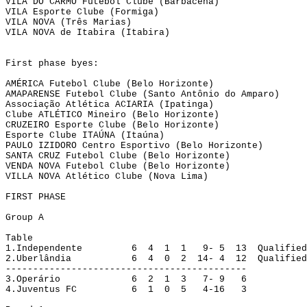
VILA DO CARMO Futebol Clube (Barbacena)
VILA Esporte Clube (Formiga)
VILA NOVA (Três 
Marias
)
VILA NOVA de Itabira (Itabira)
First
phase
byes
:
AMÉRICA Futebol Clube (Belo Horizonte)
AMAPARENSE Futebol Clube (Santo Antônio do Amparo)
Associação Atlética ACIARIA (Ipatinga)
Clube ATLÉTICO Mineiro (Belo Horizonte)
CRUZEIRO Esporte Clube (Belo Horizonte)
Esporte Clube ITAÚNA (
Itaúna
)
PAULO IZIDORO Centro Esportivo (Belo Horizonte)
SANTA CRUZ Futebol Clube (Belo Horizonte)
VENDA 
NOVA Futebol
 Clube (Belo Horizonte)
VILLA 
NOVA Atlético
 Clube (Nova Lima)
FIRST PHASE
Group A
Table
1.Independente
6
4
1
1
9- 5
13
Qualified
2.Uberlândia
6
4 
0
2
14- 4
12
Qualified
--------------------------------------------
3.
Operário
6
2
1
3
7- 9
6
4.
Juventus FC
6
1
0
5
4-16
3