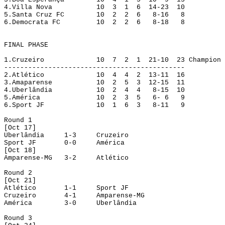
4.
Villa Nova
10
3
1
6
14-23
10
5.
Santa Cruz FC
10
2
2
6
8-16
8
6.
Democrata FC
10
2
2
6
8-18
8
FINAL PHASE
1.
Cruzeiro
10 
7
2
1
21-10
23
Champion
---------------------------------------------
2.
Atlético
10
4
4
2
13-11
16
3.
Amaparense
10
2
5
3
12-15
11
4.
Uberlândia
10
2
4
4
8-15
10
5.
América
10
2
3
5
6- 6
9
6.
Sport JF
10
1
6
3
8-11
9
Round
 1
[
Oct
 17]
Uberlândia
1-3
Cruzeiro
Sport JF
0-0
América
[Oct 18]
Amparense
-MG
3-2
Atlético
Round 2
[Oct 21]
Atlético
1-1
Sport JF
Cruzeiro
4-1
Amparense-MG
América
3-0
Uberlândia
Round
 3