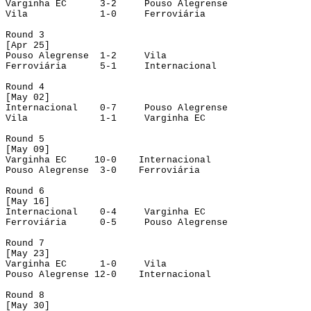
Varginha EC
3-2
Pouso Alegrense
Vila
1-0
Ferroviária
Round
 3
[
Apr
 25]
Pouso Alegrense
1-2
Vila
Ferroviária
5-1
Internacional
Round
 4
[
May
 02]
Internacional
0-7
Pouso Alegrense
Vila
1-1
Varginha EC
Round
 5
[
May
 09]
Varginha EC
10-0
Internacional
Pouso Alegrense
3-0
Ferroviária
Round
 6
[
May
 16]
Internacional
0-4
Varginha EC
Ferroviária
0-5
Pouso Alegrense
Round 7
[May 23]
Varginha EC
1-0
Vila
Pouso Alegrense
12-0
Internacional
Round
 8
[
May
 30]