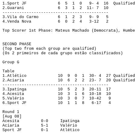
1.
Sport JF
6
5
1
0
9- 4
16
Qualified
2.
Guarani
6
3
1
2
11- 7
10
--------------------------------------------
3.
Vila do Carmo
6
1
2
3
9- 9
5
4.
Venda Nova
6
0
2
4
3-12
2
Top Scorer 1st Phase: 
Mateus
 Machado (
Democrata
), 
Humbe
SECOND PHASE
(Top two from each group 
are
 qualified)
(Os 
2
 primeiros de cada grupo estão classificados)
Group
 G
Table
1.
Atlético
10
9
0
1
30- 4
27
Qualified
2.
Aciaria
10
6
2
2
23- 7
20
Qualified
--------------------------------------------
3.
Ipatinga
10
5
2
3
20-11
17
4.
Acesita
10
3
1
6
10-18
10
5.
Valério
10
3
0
7
10-42
9
6.
Sport JF
10
1
1
8
6-17
4
Round
 1
[
Aug
 08]
Acesita
0-0
Ipatinga
Aciaria
5-1
Valério
Sport JF
0-1
Atlético