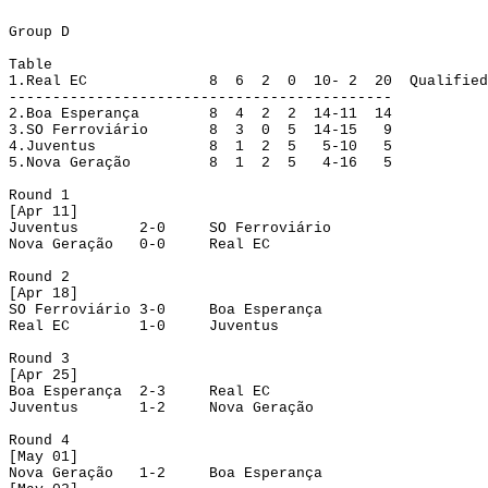
Group
 D
Table
1.
Real EC
8
6
2
0
10- 2
20
Qualified
--------------------------------------------
2.
Boa Esperança
8
4
2
2
14-11
14
3.
SO Ferroviário
8
3
0
5
14-15
9
4.
Juventus
8
1
2
5
5-10
5
5.
Nova Geração
8
1
2
5
4-16
5
Round
 1
[
Apr
 11]
Juventus
2-0
SO Ferroviário
Nova Geração
0-0
Real EC
Round
 2
[
Apr
 18]
SO Ferroviário
3-0
Boa Esperança
Real EC
1-0
Juventus
Round
 3
[
Apr
 25]
Boa Esperança
2-3
Real EC
Juventus
1-2
Nova Geração
Round
 4
[
May
 01]
Nova Geração
1-2
Boa Esperança