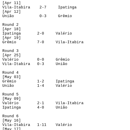
[
Apr
 11]
Vila-Itabira
2-7
Ipatinga
[
Apr
 12]
União
0-3
Grêmio
Round
 2
[
Apr
 18]
Ipatinga
2-0
Valério
[
Apr
 19]
Grêmio
7-0
Vila–Itabira
Round
 3
[
Apr
 25]
Valério
0-0
Grêmio
Vila-Itabira
0-3
União
Round
 4
[
May
 03]
Grêmio
1-2
Ipatinga
União
1-4
Valério
Round
 5
[
May
 09]
Valério
2-1
Vila-Itabira
Ipatinga
4-0
União
Round
 6
[
May
 16]
Vila-Itabira
1-11
Valério
[
May
 17]