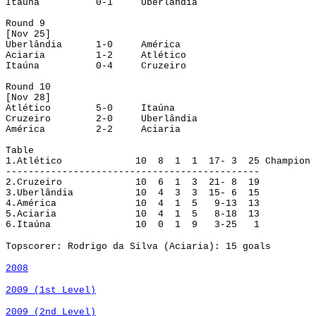
Itaúna
0-1
Uberlândia
Round
 9
[Nov 25]
Uberlândia
1-0
América
Aciaria
1-2
Atlético
Itaúna
0-4
Cruzeiro
Round
 10
[Nov 28]
Atlético
5-0
Itaúna
Cruzeiro
2-0
Uberlândia
América
2-2
Aciaria
Table
1.
Atlético
10
8
1
1
17- 3
25
Champion
---------------------------------------------
2.
Cruzeiro
10
6
1
3
21- 8
19
3.
Uberlândia
10
4
3
3
15- 6
15
4.
América
10
4
1
5
9-13
13
5.
Aciaria
10
4
1
5
8-18
13
6.
Itaúna
10
0
1
9
3-25
1
Tops
corer
: Rodrigo da Silva (Aciaria): 15
goals
2008
2009 (1st
Level
)
2009 (2nd
Level
)