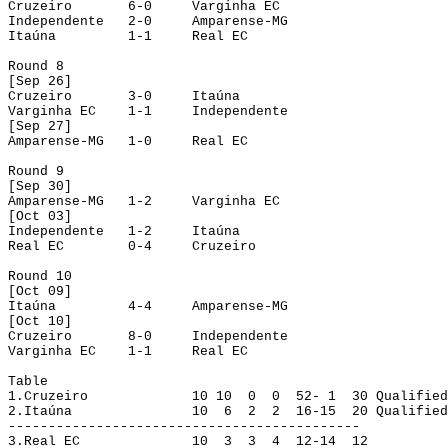
Cruzeiro
6-0
Varginha
 EC
Independente
2-0
Amparense
-MG
Itaúna
1-1
Real EC
Round 8
[Sep 26]
Cruzeiro
3-0
Ita
úna
Varginha EC
1-1
Independente
[
Sep
 27]
Amparense-MG
1-0
Real EC
Round
 9
[
Sep
 30]
Amparense-MG
1-2
Varginha EC
[
Oct
 03]
Independente
1-2
Itaúna
Real EC
0-4
Cruzeiro
Round
 10
[
Oct
 09]
Itaúna
4-4
Amparense-MG
[
Oct
 10]
Cruzeiro
8-0
Independente
Varginha EC
1-1
Real EC
Table
1.
Cruzeiro
10 
10
0
0
52- 1
30
Qualified
2.
Itaúna
10
6
2
2
16-15
20
Qualified
--------------------------------------------
3.
Real EC
10
3
3
4
12-14
12