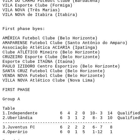
VILA DO CARMO Futebol Clube (Barbacena)
VILA Esporte Clube (Formiga)
VILA NOVA (Três 
Marias
)
VILA NOVA de Itabira (Itabira)
First
phase
byes
:
AMÉRICA Futebol Clube (Belo Horizonte)
AMAPARENSE Futebol Clube (Santo Antônio do Amparo)
Associação Atlética ACIARIA (Ipatinga)
Clube ATLÉTICO Mineiro (Belo Horizonte)
CRUZEIRO Esporte Clube (Belo Horizonte)
Esporte Clube ITAÚNA (
Itaúna
)
PAULO IZIDORO Centro Esportivo (Belo Horizonte)
SANTA CRUZ Futebol Clube (Belo Horizonte)
VENDA 
NOVA Futebol
 Clube (Belo Horizonte)
VILLA 
NOVA Atlético
 Clube (Nova Lima)
FIRST PHASE
Group A
Table
1.Independente
6
4
2
0
10- 3
14
Qualified
2.Uberlândia
6
3 
1
2
8- 3
10
Qualified
--------------------------------------------
3.
Juventus FC
6
2
2
2
6- 7
8
4.
Operário
6
0
1
5
1-12
1