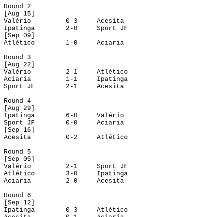
Round
 2
[
Aug
 15]
Valério
0-3
Acesita
Ipatinga
2-0
Sport JF
[
Sep
 09]
Atlético
1-0
Aciaria
Round
 3
[
Aug
 22]
Valério
2-1
Atlético
Aciaria
1-1
Ipatinga
Sport JF
2-1
Acesita
Round
 4
[
Aug
 29]
Ipatinga
6-0
Valério
Sport JF
0-0
Aciaria
[
Sep
 16]
Acesita
0-2
Atlético
Round
 5
[
Sep
 05]
Valério
2-1
Sport JF
Atlético
3-0
Ipatinga
Aciaria
2-0
Acesita
Round
 6
[
Sep
 12]
Ipatinga
0-3
Atlético