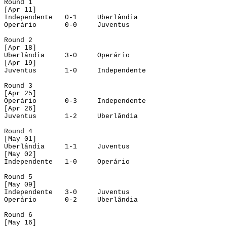
Round
 1
[
Apr
 11]
Independente
0-1
Uberlândia
Operário
0-0
Juventus
Round
 2
[
Apr
 18]
Uberlândia
3-0
Operário
[
Apr
 19]
Juventus
1-0
Independente
Round
 3
[
Apr
 25]
Operário
0-3
Independente
[
Apr
 26]
Juventus
1-2
Uberlândia
Round
 4
[
May
 01] 
Uberlândia
1-1
Juventus
[
May
 02]
Independente
1-0
Operário
Round
 5
[
May
 09]
Independente
3-0
Juventus
Operário
0-2
Uberlândia
Round
 6
[
May
 16]