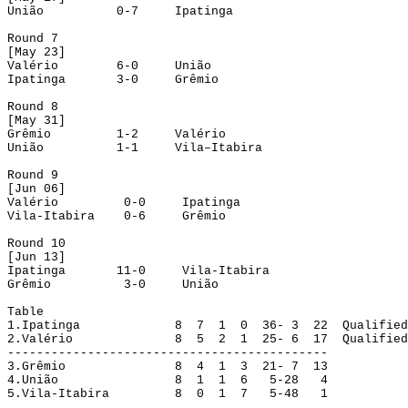
União
0-7
Ipatinga
Round
 7
[
May
 23]
Valério
6-0
União
Ipatinga
3-0
Grêmio
Round
 8
[
May
 31]
Grêmio
1-2
Valério
União
1-1
Vila–Itabira
Round
 9
[Jun 06]
Valério
0-0
Ipatinga
Vila-Itabira
0-6
Grêmio
Round
 10
[Jun 13]
Ipatinga
11-0
Vila-Itabira
Grêmio
3-0
União
Table
1.
Ipatinga
8
7
1
0
36- 3
22
Qualified
2.
Valério
8
5
2
1
25- 6
17
Qualified
--------------------------------------------
3.
Grêmio
8
4
1
3
21- 7
13
4.
União
8
1
1
6
5-28
4
5.
Vila-Itabira
8
0
1
7
5-48
1