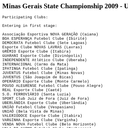
Minas
Gerais
State
Championship 2009 - 
Participating Clubs:
Entering in first stage:
Associação Esportiva NOVA GERAÇÃO (Caiana)
BOA ESPERANÇA Futebol Clube (
Ibirité
)
DEMOCRATA Futebol Clube (Sete Lagoas)
Esporte Clube NOVAS LAVRAS (Lavras)
GRÊMIO Esporte Clube (Itabira)
GUARANI Esporte Clube (Divinópolis)
INDEPENDENTE Atlético Clube (Uberaba)
INTERNACIONAL (Carmo da Mata)
IPATINGA Futebol Clube (Ipatinga)
JUVENTUS Futebol Clube (Minas Novas)
JUVENTUS (São Joaquim de Bicas)
OPERÁRIO Esporte Clube (Monte Carmelo)
POUSO ALEGRENSE Futebol Clube (Pouso Alegre)
REAL Esporte Clube (Caeté)
S.O.
 FERROVIÁRIO (Santa Luzia)
SPORT 
Club
 Juiz de Fora (Juiz de Fora)
UBERLÂNDIA Esporte Clube (Uberlândia)
UNIÂO Futebol Clube (
Vespasiano
)
UNIAÔ (Bela Vista de Minas)
VALERIODOCE Esporte Clube (Itabira)
VARGINHA Esporte Clube (Varginha)
VENDA 
NOVA Futebol
 Clube (Belo Horizonte)