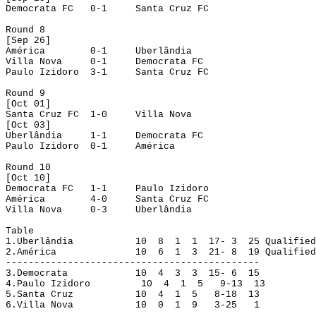
Democrata FC
0-1
Santa Cruz FC
Round
 8
[
Sep
 26]
América
0-1
Uberlândia
Villa Nova
0-1
Democrata FC
Paulo 
Izidoro
3-1
Santa Cruz FC
Round
 9
[
Oct
 01]
Santa Cruz FC
1-0
Villa Nova
[
Oct
 03]
Uberlândia
1-1
Democrata FC
Paulo 
Izidoro
0-1
América
Round
 10
[
Oct
 10]
Democrata FC
1-1
Paulo 
Izidoro
América
4-0
Santa Cruz FC
Villa Nova
0-3
Uberlândia
Table
1.
Uberlândia
10
8
1
1
17- 3
25
Qualified
2.
América
10
6
1
3
21- 8
19
Qualified
---------------------------------------------
3.
Democrata
10
4
3
3
15- 6
15
4.
Paulo 
Izidoro
10
4
1
5
9-13
13
5.
Santa Cruz
10
4
1
5
8-18
13
6.
Villa Nova
10
0
1
9
3-25
1