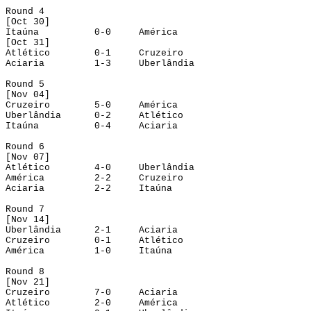
Round
 4
[
Oct
 30]
Itaúna
0-0
América
[
Oct
 31]
Atlético
0-1
Cruzeiro
Aciaria
1-3
Uberlândia
Round
 5
[Nov 04]
Cruzeiro
5-0
América
Uberlândia
0-2
Atlético
Itaúna
0-4
Aciaria
Round
 6
[Nov 07]
Atlético
4-0
Uberlândia
América
2-2
Cruzeiro
Aciaria
2-2
Itaúna
Round
 7
[Nov 14]
Uberlândia
2-1
Aciaria
Cruzeiro
0-1
Atlético
América
1-0
Itaúna
Round
 8
[Nov 21]
Cruzeiro
7-0
Aciaria
Atlético
2-0
América