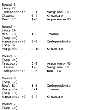
Round
 3
[
Aug
 22]
Independente
3-1
Varginha EC
Itaúna
0-4
Cruzeiro
Real EC
1-0
Amparense-MG
Round
 4
[
Aug
 29]
Real EC
1-3
Itaúna
[
Aug
 30]
Amparense-MG
0-0
Independente
[
Sep
 07]
Varginha EC
0-10
Cruzeiro
Round
 5
[
Sep
 0
5]
Cruzeiro
6-0
Amparense
-MG
Itaúna
1-0
Varginha
 EC
Independente
0-6
Real EC
Round 6
[Sep 12]
Real EC
1-0
Ind
ependente
Varginha EC
0-1
Itaúna
[
Sep
 13]
Amparense-MG
0-4
Cruzeiro
Round
 7
[Sep 19]