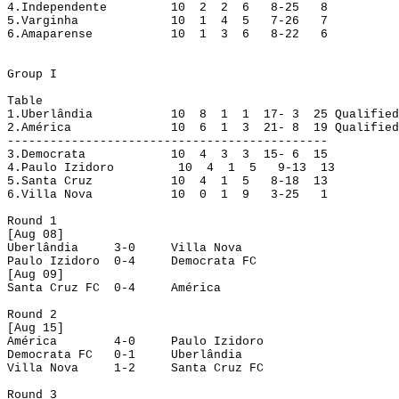
4.
Independente
10
2
2
6
8-25
8
5.
Varginha
10
1
4
5
7-26
7
6.
Amaparense
10
1
3
6
8-22
6
Group
 I
Table
1.
Uberlândia
10
8
1
1
17- 3
25
Qualified
2.
América
10
6
1
3
21- 8
19
Qualified
---------------------------------------------
3.
Democrata
10
4
3
3
15- 6
15
4.
Paulo 
Izidoro
10
4
1
5
9-13
13
5.
Santa Cruz
10
4
1
5
8-18
13
6.
Villa Nova
10
0
1
9
3-25
1
Round
 1
[
Aug
 08]
Uberlândia
3-0
Villa Nova
Paulo 
Izidoro
0-4
Democrata FC
[
Aug
 09]
Santa Cruz FC
0-4
América
Round
 2
[
Aug
 15]
América
4-0
Paulo 
Izidoro
Democrata FC
0-1
Uberlândia
Villa Nova
1-2
Santa Cruz FC
Round
 3