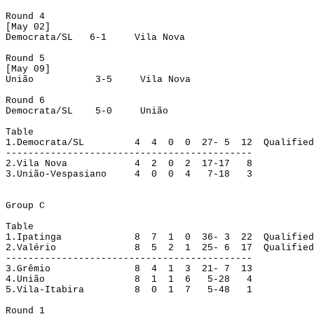
Round
 4
[
May
 02]
Democrata/SL
6-1
Vila Nova
Round
 5
[
May
 09]
União
3-5
Vila Nova
Round
 6
Democrata/SL
5-0
União
Table
1.
Democrata/SL
4
4
0
0
27- 5
12
Qualified
--------------------------------------------
2.
Vila Nova
4
2
0
2
17-17
8
3.
União-Vespasiano
4
0
0
4
7-18
3
Group
 C
Table
1.
Ipatinga
8
7
1
0
36- 3
22
Qualified
2.
Valério
8
5
2
1
25- 6
17
Qualified
--------------------------------------------
3.
Grêmio
8
4
1
3
21- 7
13
4.
União
8
1
1
6
5-28
4
5.
Vila-Itabira
8
0
1
7
5-48
1
Round
 1