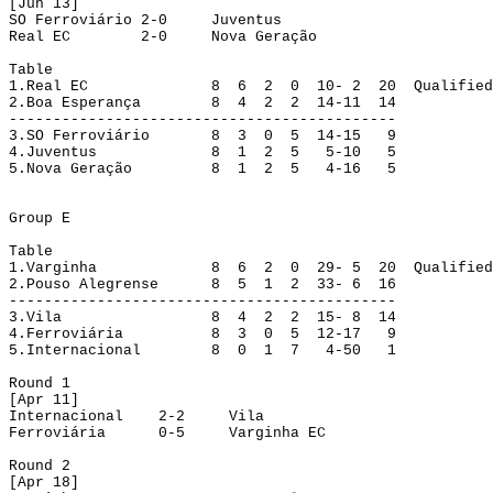
[Jun 13]
SO Ferroviário
2-0
Juventus
Real EC
2-0
Nova Geração
Table
1.
Real EC
8
6
2
0
10- 2
20
Qualified
2.
Boa Esperança
8
4
2
2
14-11
14
--------------------------------------------
3.
SO Ferroviário
8
3
0
5
14-15
9
4.
Juventus
8
1
2
5
5-10
5
5.
Nova Geração
8
1
2
5
4-16
5
Group
 E
Table
1.
Varginha
8
6
2
0
29- 5
20
Qualified
2.
Pouso Alegrense
8
5
1
2
33- 6
16
--------------------------------------------
3.
Vila
8
4
2
2
15- 8
14
4.
Ferroviária
8
3
0
5
12-17
9
5.
Internacional
8
0
1
7
4-50
1
Round
 1
[
Apr
 11]
Internacional
2-2
Vila
Ferroviária
0-5
Varginha EC
Round
 2
[
Apr
 18]