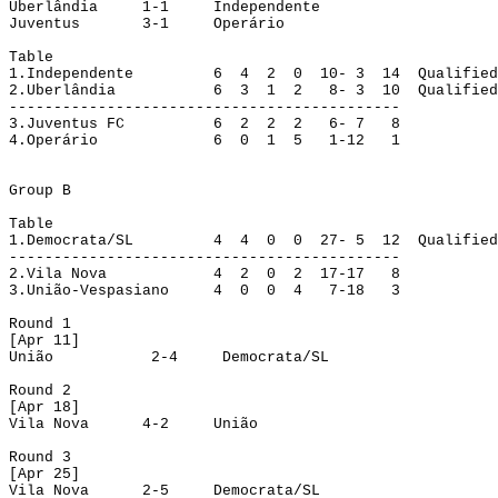
Uberlândia
1-1
Independente
Juventus
3-1
Operário
Table
1.Independente
6
4
2
0
10- 3
14
Qualified
2.Uberlândia
6
3
1
2
8- 3
10
Qualified
--------------------------------------------
3.Juventus
 FC
6
2
2
2
6- 7
8
4.Operário
6
0
1
5
1-12
1
Group B
Table
1.
Democrata/SL
4
4
0
0
27- 5
12
Qualified
--------------------------------------------
2.
Vila Nova
4
2
0
2
17-17
8
3.
União-Vespasiano
4
0
0
4
7-18
3
Round
 1
[
Apr
 11]
União
2-4
Democrata/SL
Round
 2
[
Apr
 18]
Vila Nova
4-2
União
Round
 3
[
Apr
 25]
Vila Nova
2-5
Democrata/SL