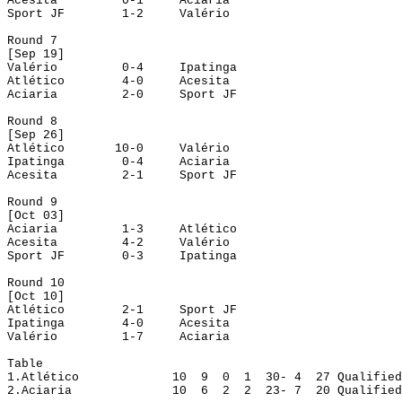
Acesita
0-1
Aciaria
Sport JF
1-2
Valério
Round
 7
[
Sep
 19]
Valério
0-4
Ipatinga
Atlético
4-0
Acesita
Aciaria
2-0
Sport JF
Round
 8
[
Sep
 26]
Atlético
10-0
Valério
Ipatinga
0-4
Aciaria
Acesita
2-1
Sport JF
Round
 9
[
Oct
 03]
Aciaria
1-3
Atlético
Acesita
4-2
Valério
Sport JF
0-3
Ipatinga
Round
 10
[
Oct
 10]
Atlético
2-1
Sport JF
Ipatinga
4-0
Acesita
Valério
1-7
Aciaria
Table
1.
Atlético
10
9
0
1
30- 4
27
Qualified
2.
Aciaria
10
6
2
2
23- 7
20
Qualified