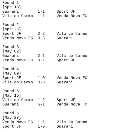
Round
 1
[
Apr
 18]
Guarani
1-1
Sport JF
Vila do Carmo
1-1
Venda Nova FC
Round
 2
[
Apr
 25]
Sport JF
3-2
Vila do Carmo
Venda Nova FC
0-3
Guarani
Round
 3
[
May
 02]
Guarani
2-1
Vila do Carmo
Venda Nova FC
0-1
Sport JF
Round
 4
[
May
 09]
Sport JF
1-0
Venda Nova FC
Vila do Carmo
3-0
Guarani
Round
 5
[
May
 16]
Vila do Carmo
1-2
Sport JF
Guarani
5-1
Venda Nova FC
Round
 6
[
May
 23]
Venda Nova FC
1-1
Vila do Carmo
Sport JF
1-0
Guarani