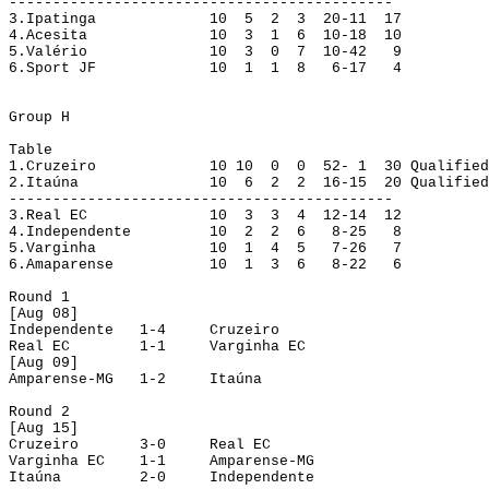
--------------------------------------------
3.
Ipatinga
10
5
2
3
20-11
17
4.
Acesita
10
3
1
6
10-18
10
5.
Valério
10
3
0
7
10-42
9
6.
Sport JF
10
1
1
8
6-17
4
Group
 H
Table
1.
Cruzeiro
10 
10
0
0
52- 1
30
Qualified
2.
Itaúna
10
6
2
2
16-15
20
Qualified
--------------------------------------------
3.
Real EC
10
3
3
4
12-14
12
4.
Independente
10
2
2
6
8-25
8
5.
Varginha
10
1
4
5
7-26
7
6.
Amaparense
10
1
3
6
8-22
6
Round
 1
[
Aug
 08]
Independente
1-4
Cruzeiro
Real EC
1-1
Varginha EC
[
Aug
 09]
Amparense-MG
1-2
Itaúna
Round
 2
[
Aug
 15]
Cruzeiro
3-0
Real EC
Varginha EC
1-1
Amparense-MG
Itaúna
2-0
Independente