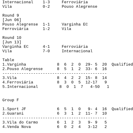
Internacional
1-3
Ferroviária
Vila
0-2
Pouso Alegrense
Round
 9
[Jun 06]
Pouso Alegrense
1-1
Varginha EC
Ferroviária
1-2
Vila
Round
 10
[Jun 13]
Varginha EC
4-1
Ferroviária
Vila
7-0
Internacional
Table
1.
Varginha
8
6
2
0
29- 5
20
Qualified
2.
Pouso Alegrense
8
5
1
2
33- 6
16
--------------------------------------------
3.
Vila
8
4
2
2
15- 8
14
4.
Ferroviária
8
3
0
5
12-17
9
5.
Internacional
8
0
1
7
4-50
1
Group
 F
1.
Sport JF
6
5
1
0
9- 4
16
Qualified
2.
Guarani
6
3
1
2
11- 7
10
--------------------------------------------
3.
Vila do Carmo
6
1
2
3
9- 9
5
4.
Venda Nova
6
0
2
4
3-12
2