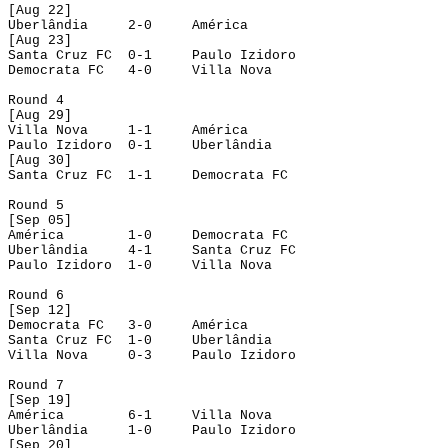
[
Aug
 22]
Uberlândia
2-0
América
[
Aug
 23]
Santa Cruz FC
0-1
Paulo 
Izidoro
Democrata FC
4-0
Villa Nova
Round
 4
[
Aug
 29]
Villa Nova
1-1
América
Paulo 
Izidoro
0-1
Uberlândia
[
Aug
 30]
Santa Cruz FC
1-1
Democrata FC
Round
 5
[
Sep
 05]
América
1-0
Democrata FC
Uberlândia
4-1
Santa Cruz FC
Paulo 
Izidoro
1-0
Villa Nova
Round
 6
[
Sep
 12]
Democrata FC
3-0
América
Santa Cruz FC
1-0
Uberlândia
Villa Nova
0-3
Paulo 
Izidoro
Round
 7
[
Sep
 19]
América
6-1
Villa Nova
Uberlândia
1-0
Paulo 
Izidoro
[
Sep
 20]