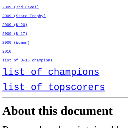
2009 (3rd
Level
)
2009 (
State
Trophy
)
2009 (U-20)
2009 (U-17)
2009 (
Women
)
2010
list
of
U-15
champions
list
of
champions
list
of
topscorers
About this document