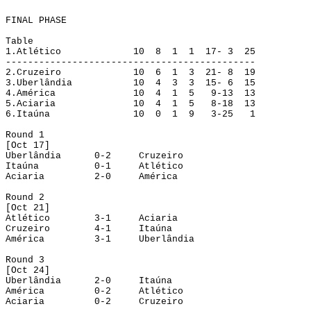
FINAL PHASE
Table
1.
Atlético
10
8
1
1
17- 3
25
---------------------------------------------
2.
Cruzeiro
10
6
1
3
21- 8
19
3.
Uberlândia
10
4
3
3
15- 6
15
4.
América
10
4
1
5
9-13
13
5.
Aciaria
10
4
1
5
8-18
13
6.
Itaúna
10
0
1
9
3-25
1
Round
 1
[
Oct
 17]
Uberlândia
0-2
Cruzeiro
Itaúna
0-1
Atlético
Aciaria
2-0
América
Round
 2
[
Oct
 21]
Atlético
3-1
Aciaria
Cruzeiro
4-1
Itaúna
América
3-1
Uberlândia
Round
 3
[
Oct
 24]
Uberlândia
2-0
Itaúna
América
0-2
Atlético
Aciaria
0-2
Cruzeiro