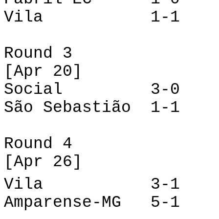
Vila
1-1
Round
3
[
Apr
20]
Social
3-0
São Sebastião
1-1
Round
4
[
Apr
26]
Vila
3-1
Amparense
-MG
5-1