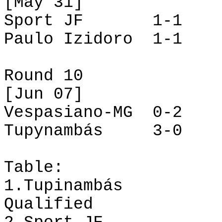
[May 31]
Sport JF
1-1
Paulo
Izidoro
1-1
Round 10
[Jun 07]
Vespasiano
-MG
0-2
Tupynambás
3-0
Table:
1.Tupinambás
Qualified