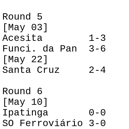
Round
5
[
May
03]
Acesita
1-3
Funci
.
da
Pan
3-6
[
May
22]
Santa Cruz
2-4
Round
6
[
May
10]
Ipatinga
0-0
SO Ferroviário
3-0