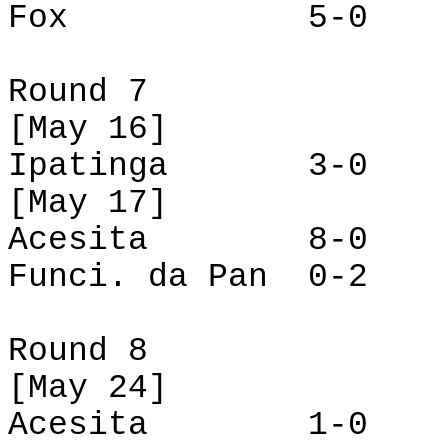
Fox
5-0
Round
7
[
May
16]
Ipatinga
3-0
[
May
17]
Acesita
8-0
Funci
.
da
Pan
0-2
Round
8
[
May
24]
Acesita
1-0