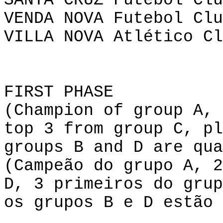
SANTA CRUZ Futebol Clu
VENDA
NOVA Futebol
Clu
VILLA
NOVA Atlético
Cl
FIRST PHASE
(Champion of group
A
, 
top 3 from group C, pl
groups B and D are qua
(Campeão do grupo A,
2
D, 3 primeiros do grup
os grupos B e D estão 