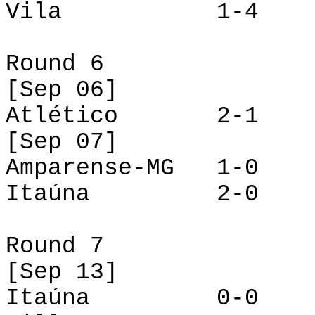
Vila
1-4
Round
6
[
Sep
06]
Atlético
2-1
[
Sep
07]
Amparense-MG
1-0
Itaúna
2-0
Round
7
[
Sep
13]
Itaúna
0-0