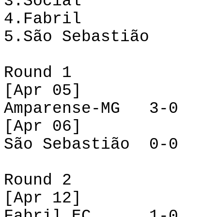
3.
Social
4.
Fabril
5.
São Sebastião
Round
1
[
Apr
05]
Amparense-MG
3-0
[
Apr
06]
São Sebastião
0-0
Round
2
[
Apr
12]
Fabril EC
1-0