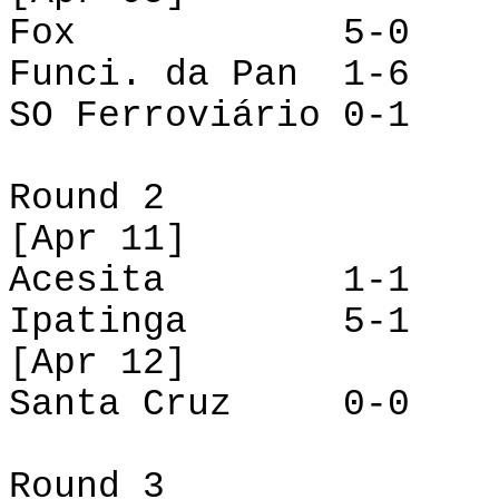
Fox
5-0
Funci
.
da
Pan
1-6
SO Ferroviário
0-1
Round
2
[
Apr
11]
Acesita
1-1
Ipatinga
5-1
[
Apr
12]
Santa Cruz
0-0
Round
3