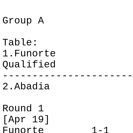
Group A
Table:
1.Funorte
Qualified
----------------------
2.Abadia
Round 1
[Apr 19]
Funorte
1-1