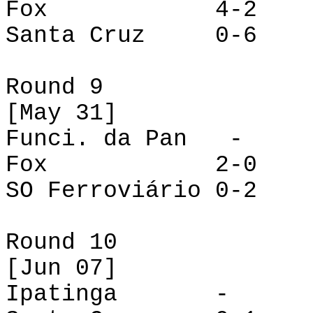
Fox
4-2
Santa Cruz
0-6
Round
9
[
May
31]
Funci
.
da
Pan
-
Fox
2-0
SO Ferroviário
0-2
Round
10
[Jun 07]
Ipatinga
-