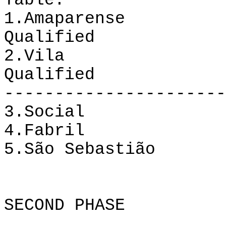
Table:
1.Amaparense
Qualified
2.
Vila
Qualified
----------------------
3.Social
4.Fabril
5.São
Sebastião
SECOND PHASE