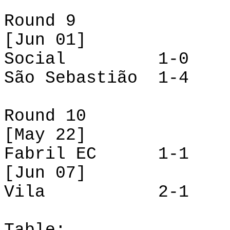
Round
9
[Jun 01]
Social
1-0
São Sebastião
1-4
Round
10
[
May
22]
Fabril EC
1-1
[Jun 07]
Vila
2-1