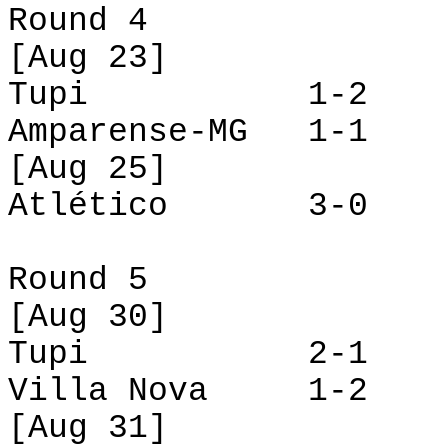
Round
4
[
Aug
23]
Tupi
1-2
Amparense-MG
1-1
[
Aug
25]
Atlético
3-0
Round
5
[
Aug
30]
Tupi
2-1
Villa Nova
1-2
[
Aug
31]