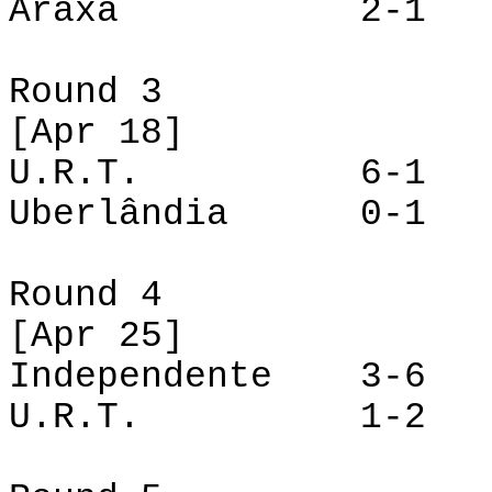
Araxá 2-
Round 3
[
Apr
18]
U.R.T.
6-1 Inde
Uberlândia 0-1 
Round 4
[
Apr
25]
Independente 3-6 
U.R.T.
1-2 Uber