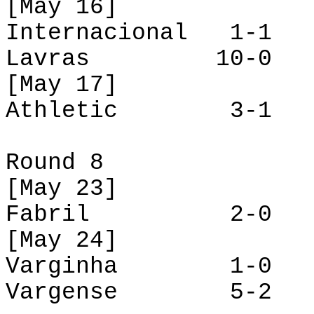
[
May
16]
Internacional 1-1 
Lavras 10-
[
May
17]
Athletic
3-1 Var
Round 8
[
May
23]
Fabril 2-
[
May
24]
Varginha 1-0 L
Vargense
5-2 Inte