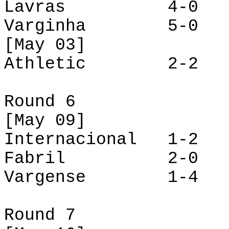
Lavras 4-0 Int
Varginha 5-0 F
[
May
03]
Athletic
2-
Round 6
[
May
09]
Internacional 1-2 
Fabril 2-0 Va
Vargense
1-
Round 7