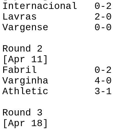
Internacional 0-2 
Lavras 2-
Vargense
0-0 Fa
Round 2
[
Apr
11]
Fabril 0-2 L
Varginha 4-
Athletic
3-1 Inte
Round 3
[
Apr
18]