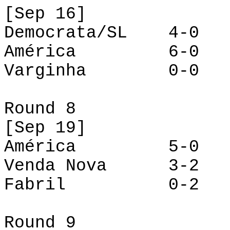
[
Sep
16]
Democrata/SL 4-0 
América 6-0 F
Varginha 0-0 Ve
Round 8
[
Sep
19]
América 5-0 Dem
Venda Nova 3-2 O
Fabril 0-2 Va
Round 9