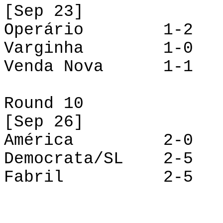
[
Sep
23]
Operário 1-2 A
Varginha 1-0 De
Venda Nova 1-1 
Round 10
[
Sep
26]
América 2-0 Va
Democrata/SL 2-5 V
Fabril 2-5 Op