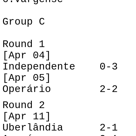
Group
C
Round 1
[
Apr
04]
Independente 0-3 U
[
Apr
05]
Operário 2-2 A
Round
2
[
Apr
11]
Uberlândia 2-1 O