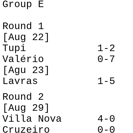
Group
E
Round 1
[
Aug
22]
Tupi 1-
Valério 0-7 Cr
[
Agu
23]
Lavras 1-5 Vil
Round
2
[
Aug
29]
Villa Nova 4-0 V
Cruzeiro 0-0 