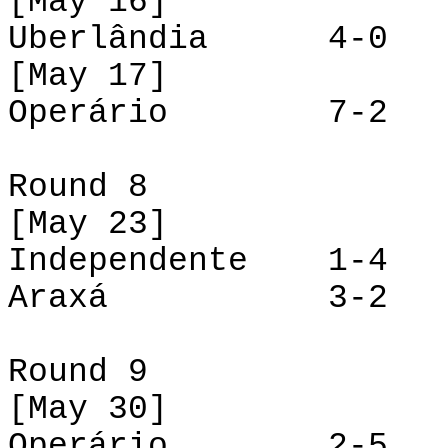
[
May
16]
Uberlândia 4-
[
May
17]
Operário 7-2 In
Round 8
[
May
23]
Independente 1-
Araxá 3-2 Ube
Round 9
[
May
30]
Operário 2-5 Ub