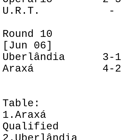
U.R.T.
- Ara
Round 10
[Jun 06]
Uberlândia 3-1 I
Araxá 4-2 Op
Table
:
1.Araxá 7 6 
Qualified
2.Uberlândia 8