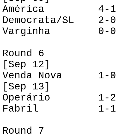
América 4-1 Ve
Democrata/SL 2-0 
Varginha 0-0 O
Round 6
[
Sep
12]
Venda Nova 1-0 A
[
Sep
13]
Operário 1-2 V
Fabril 1-1 Dem
Round 7