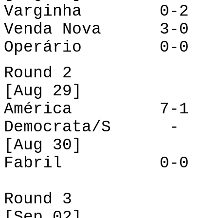
Varginha 0-2 A
Venda Nova 3-0 D
Operário 0-0 F
Round
2
[
Aug
29]
América 7-1 Op
Democrata/S - V
[
Aug
30]
Fabril 0-0 Ven
Round 3
[
Sep
02]