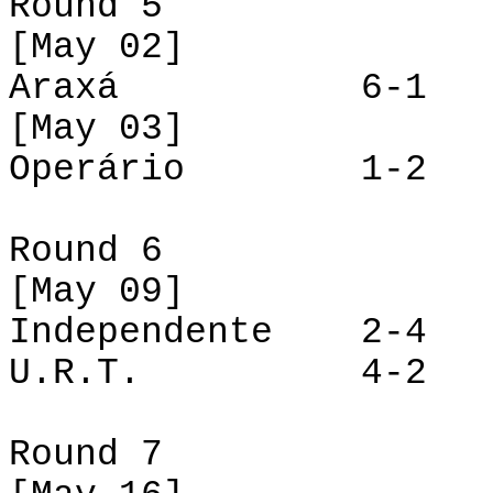
Round 5
[
May
02]
Araxá 6-1 Ind
[
May
03]
Operário 1-
Round 6
[
May
09]
Independente 2-4 
U.R.T.
4-2 Ope
Round 7