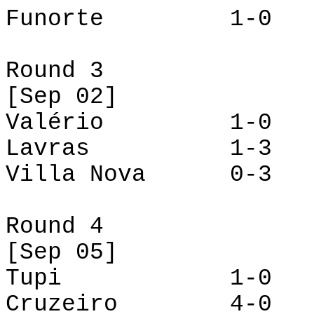
Funorte
1-0 La
Round 3
[
Sep
02]
Valério 1-0 T
Lavras 1-3 Cr
Villa Nova 0-
Round 4
[
Sep
05]
Tupi 1-0 Vil
Cruzeiro 4-