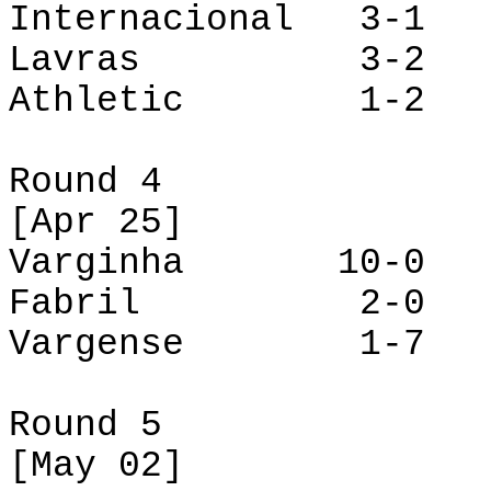
Internacional 3-
Lavras 3-2 Va
Athletic
1-2 Fa
Round 4
[
Apr
25]
Varginha 10-
Fabril 2-0 Int
Vargense
1-7 La
Round 5
[
May
02]