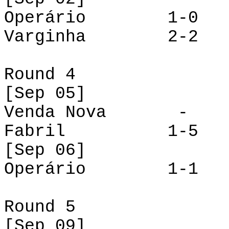
Operário 1-0 Ve
Varginha 2-2 F
Round 4
[
Sep
05]
Venda Nova - V
Fabril 1-5 Am
[
Sep
06]
Operário 1-1 De
Round 5
[
Sep
09]