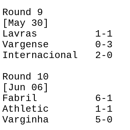
Round 9
[
May
30]
Lavras 1-1 F
Vargense
0-3 Var
Internacional 2-
Round 10
[Jun 06]
Fabril 6-
Athletic
1-1 La
Varginha 5-0 In