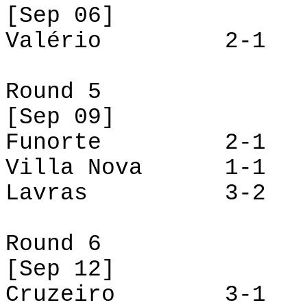
[
Sep
06]
Valério 2-1 L
Round 5
[
Sep
09]
Funorte
2-1 Val
Villa Nova 1-1 C
Lavras 3-2 T
Round 6
[
Sep
12]
Cruzeiro 3-1 Vi