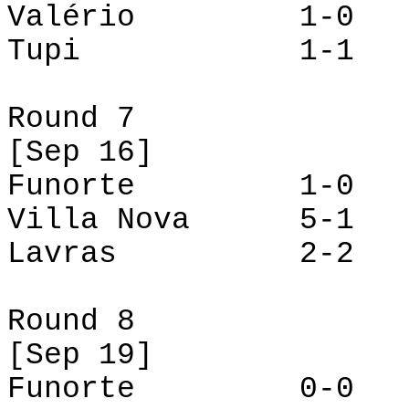
Valério 1-
Tupi 1-1 La
Round 7
[
Sep
16]
Funorte
1-0 Cru
Villa Nova 5-1 
Lavras 2-2 Va
Round 8
[
Sep
19]
Funorte
0-0 Vill