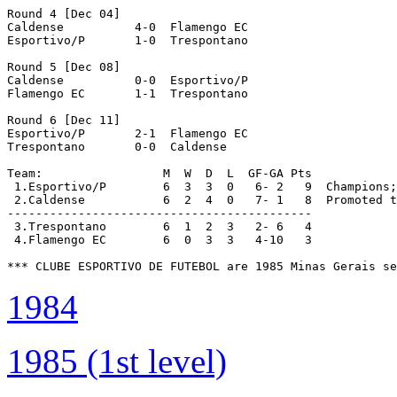
 2.Caldense           6  2  4  0   7- 1   8  Promoted t
-------------------------------------------

 3.Trespontano        6  1  2  3   2- 6   4

 4.Flamengo EC        6  0  3  3   4-10   3

1984
1985 (1st level)