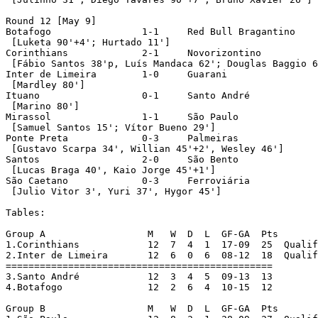
Round 12 [May 9]

Botafogo		1-1	Red Bull Bragantino

 [Luketa 90'+4'; Hurtado 11']

Corinthians		2-1	Novorizontino

 [Fábio Santos 38'p, Luís Mandaca 62'; Douglas Baggio 6
Inter de Limeira	1-0	Guarani

 [Mardley 80']

Ituano			0-1	Santo André

 [Marino 80']

Mirassol		1-1	São Paulo

 [Samuel Santos 15'; Vítor Bueno 29']

Ponte Preta		0-3	Palmeiras

 [Gustavo Scarpa 34', Willian 45'+2', Wesley 46']

Santos			2-0	São Bento

 [Lucas Braga 40', Kaio Jorge 45'+1']

São Caetano		0-3	Ferroviária

 [Julio Vitor 3', Yuri 37', Hygor 45']

Tables:

Group A		         M   W  D  L  GF-GA  Pts

1.Corinthians		 12  7  4  1  17-09  25  Qualified

2.Inter de Limeira	 12  6  0  6  08-12  18  Qualified

===============================================

3.Santo André		 12  3  4  5  09-13  13

4.Botafogo		 12  2  6  4  10-15  12

Group B			 M   W  D  L  GF-GA  Pts
