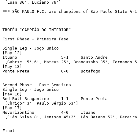
 [Luan 36', Luciano 76']

*** SÃO PAULO F.C. are champions of São Paulo State A-1
TROFÉU “CAMPEÃO DO INTERIOR” 

First Phase - Primeira Fase

Single Leg - Jogo único

[May 12]

Ituano			5-1	Santo André

 [Gabriel 5',6', Mateus 25', Branquinho 35', Fernando 5
[May 13]

Ponte Preta		0-0	Botafogo 			[Pen. 14-13]

Second Phase - Fase Semifinal

Single Leg - Jogo único

[May 16]

Red Bull Bragantino	1-1	Ponte Preta 			[Pen. 2-4]

 [Chrigor 3'; Paulo Sérgio 53']

[May 17]

Novorizontino		4-0	Ituano

 [Cléo Silva 8', Jenison 45+2', Léo Baiano 52', Pereira
Final
