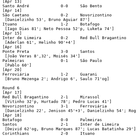
[Apr 13]

Santo André		0-0	São Bento

[Apr 14]

São Caetano		0-2	Novorizontino

 [Danielzinho 53', Bruno Aguiar 87']

Ituano			1-2	Botafogo

 [Iago Dias 81'; Neto Pessoa 52'p, Luketa 74']

[Apr 15]

Inter de Limeira	0-2	Red Bull Bragantino

 [Aderlan 61', Helinho 90'+4']

[Apr 16]

Ponte Preta		3-0	Santos

 [João Veras 8',32', Moisés 34']

Palmeiras		0-1	São Paulo

 [Pablo 60']

[Apr 20]

Ferroviária		1-2	Guarani

 [Bruno Mezenga 2'; Andrigo 6', Saulo 71'og] 

Round 6

[Apr 17]

Red Bull Bragantino	2-1	Mirassol

 [Vitinho 32'p, Hurtado 78'; Pedro Lucas 41']

Novorizontino		3-1	Ferroviária

 [Danielzinho 22', Jenison 45'+3', Danielzinho 54'; Rog
[Apr 18]

Botafogo		0-0	Palmeiras

Santos			2-1	Inter de Limeira

 [Deivid 62'og, Bruno Marques 87'; Lucas Batatinha 29']

Corinthians		2-0	Ituano
