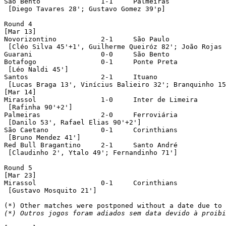
São Bento		1-1	Palmeiras 						[played at Estadio Raulino de Oliveira, in Volta Redonda-RJ]

 [Diego Tavares 28'; Gustavo Gomez 39'p]

Round 4

[Mar 13]

Novorizontino		2-1	São Paulo

 [Cléo Silva 45'+1', Guilherme Queiróz 82'; João Rojas 
Guarani			0-0	São Bento

Botafogo		0-1	Ponte Preta

 [Léo Naldi 45']

Santos			2-1	Ituano

 [Lucas Braga 13', Vinícius Balieiro 32'; Branquinho 15
[Mar 14]

Mirassol		1-0	Inter de Limeira

 [Rafinha 90'+2']

Palmeiras		2-0	Ferroviária

 [Danilo 53', Rafael Elias 90'+2']

São Caetano		0-1	Corinthians

 [Bruno Mendez 41']

Red Bull Bragantino	2-1	Santo André

 [Claudinho 2', Ytalo 49'; Fernandinho 71']

Round 5

[Mar 23]

Mirassol		0-1	Corinthians 						[played at Estadio Raulino de Oliveira, in Volta Redonda-RJ]

 [Gustavo Mosquito 21']

(*) Outros jogos foram adiados sem data devido à proibi