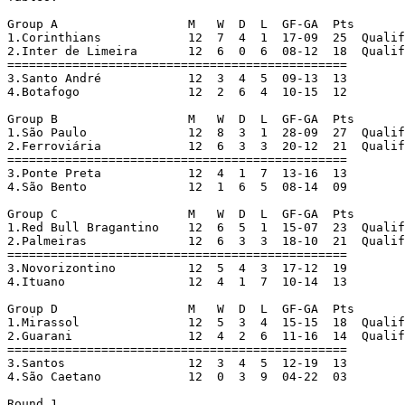
Group A		         M   W  D  L  GF-GA  Pts

1.Corinthians		 12  7  4  1  17-09  25  Qualified

2.Inter de Limeira	 12  6  0  6  08-12  18  Qualified

===============================================

3.Santo André		 12  3  4  5  09-13  13

4.Botafogo		 12  2  6  4  10-15  12

Group B			 M   W  D  L  GF-GA  Pts

1.São Paulo		 12  8  3  1  28-09  27  Qualified

2.Ferroviária		 12  6  3  3  20-12  21  Qualified

===============================================

3.Ponte Preta  		 12  4  1  7  13-16  13

4.São Bento		 12  1  6  5  08-14  09

Group C		 	 M   W  D  L  GF-GA  Pts

1.Red Bull Bragantino	 12  6  5  1  15-07  23  Qualified

2.Palmeiras		 12  6  3  3  18-10  21  Qualified

===============================================

3.Novorizontino		 12  5  4  3  17-12  19

4.Ituano		 12  4  1  7  10-14  13

Group D			 M   W  D  L  GF-GA  Pts

1.Mirassol		 12  5  3  4  15-15  18  Qualified

2.Guarani 		 12  4  2  6  11-16  14  Qualified

===============================================

3.Santos		 12  3  4  5  12-19  13

4.São Caetano		 12  0  3  9  04-22  03

Round 1
