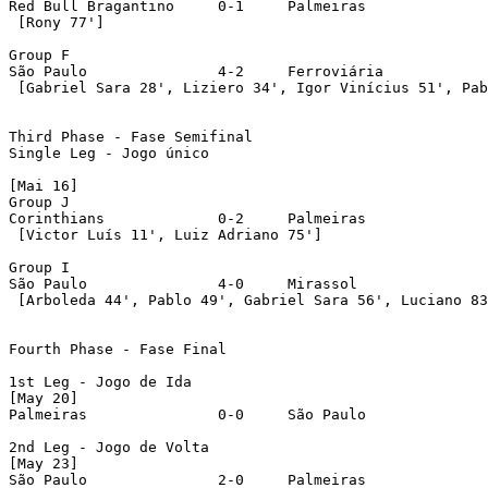
Red Bull Bragantino	0-1	Palmeiras

 [Rony 77']

Group F

São Paulo		4-2	Ferroviária

 [Gabriel Sara 28', Liziero 34', Igor Vinícius 51', Pab
Third Phase - Fase Semifinal

Single Leg - Jogo único

[Mai 16]

Group J

Corinthians		0-2	Palmeiras

 [Victor Luís 11', Luiz Adriano 75']

Group I

São Paulo		4-0	Mirassol

 [Arboleda 44', Pablo 49', Gabriel Sara 56', Luciano 83
Fourth Phase - Fase Final

1st Leg - Jogo de Ida

[May 20]

Palmeiras		0-0	São Paulo

2nd Leg - Jogo de Volta

[May 23]

São Paulo		2-0	Palmeiras
