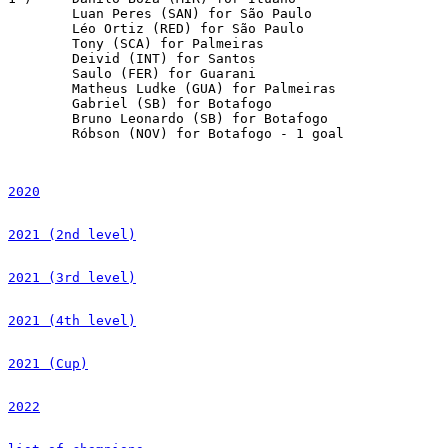
	Luan Peres (SAN) for São Paulo

	Léo Ortiz (RED) for São Paulo

	Tony (SCA) for Palmeiras

	Deivid (INT) for Santos

	Saulo (FER) for Guarani

	Matheus Ludke (GUA) for Palmeiras

	Gabriel (SB) for Botafogo

	Bruno Leonardo (SB) for Botafogo

	Róbson (NOV) for Botafogo - 1 goal

2020
2021 (2nd level)
2021 (3rd level)
2021 (4th level)
2021 (Cup)
2022