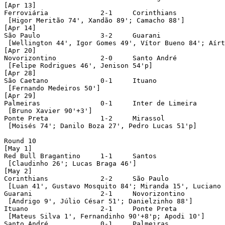
[Apr 13]

Ferroviária		2-1	Corinthians

 [Higor Meritão 74', Xandão 89'; Camacho 88']

[Apr 14]

São Paulo		3-2	Guarani

 [Wellington 44', Igor Gomes 49', Vítor Bueno 84'; Aírt
[Apr 20]

Novorizontino		2-0	Santo André

 [Felipe Rodrigues 46', Jenison 54'p]

[Apr 28]

São Caetano		0-1	Ituano

 [Fernando Medeiros 50']

[Apr 29]

Palmeiras		0-1	Inter de Limeira

 [Bruno Xavier 90'+3']

Ponte Preta		1-2	Mirassol

 [Moisés 74'; Danilo Boza 27', Pedro Lucas 51'p]

Round 10

[May 1]

Red Bull Bragantino	1-1	Santos

 [Claudinho 26'; Lucas Braga 46']

[May 2]

Corinthians		2-2	São Paulo

 [Luan 41', Gustavo Mosquito 84'; Miranda 15', Luciano 
Guarani			2-1	Novorizontino

 [Andrigo 9', Júlio César 51'; Danielzinho 88']

Ituano			2-1	Ponte Preta

 [Mateus Silva 1', Fernandinho 90'+8'p; Apodi 10']

Santo André		0-1	Palmeiras
