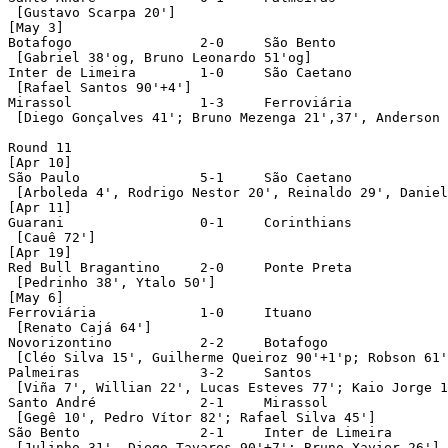
 [Gustavo Scarpa 20']

[May 3]

Botafogo		2-0	São Bento

 [Gabriel 38'og, Bruno Leonardo 51'og]

Inter de Limeira	1-0	São Caetano

 [Rafael Santos 90'+4']

Mirassol		1-3	Ferroviária

 [Diego Gonçalves 41'; Bruno Mezenga 21',37', Anderson 
Round 11

[Apr 10]

São Paulo		5-1	São Caetano

 [Arboleda 4', Rodrigo Nestor 20', Reinaldo 29', Daniel
[Apr 11]

Guarani			0-1	Corinthians

 [Cauê 72']

[Apr 19]

Red Bull Bragantino	2-0	Ponte Preta

 [Pedrinho 38', Ytalo 50']

[May 6]

Ferroviária		1-0	Ituano

 [Renato Cajá 64']

Novorizontino		2-2	Botafogo

 [Cléo Silva 15', Guilherme Queiroz 90'+1'p; Robson 61'
Palmeiras		3-2	Santos

 [Viña 7', Willian 22', Lucas Esteves 77'; Kaio Jorge 1
Santo André		2-1	Mirassol

 [Gegê 10', Pedro Vítor 82'; Rafael Silva 45']

São Bento		2-1	Inter de Limeira

 [Julinho 31', Diego Tavares 90'+7'; Bruno Xavier 26']
