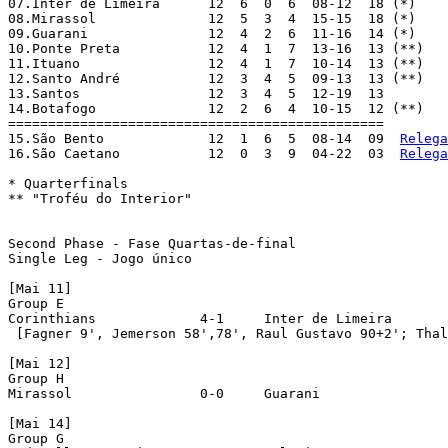
07.Inter de Limeira	 12  6  0  6  08-12  18 (*)

08.Mirassol		 12  5  3  4  15-15  18 (*)

09.Guarani 		 12  4  2  6  11-16  14 (*)

10.Ponte Preta  	 12  4  1  7  13-16  13 (**)

11.Ituano		 12  4  1  7  10-14  13 (**)

12.Santo André		 12  3  4  5  09-13  13 (**)

13.Santos		 12  3  4  5  12-19  13

14.Botafogo		 12  2  6  4  10-15  12 (**)

===============================================

15.São Bento		 12  1  6  5  08-14  09  
Relega
16.São Caetano		 12  0  3  9  04-22  03  
Relega
* Quarterfinals

** "Troféu do Interior"

Second Phase - Fase Quartas-de-final

Single Leg - Jogo único

[Mai 11]

Group E

Corinthians		4-1	Inter de Limeira

 [Fagner 9', Jemerson 58',78', Raul Gustavo 90+2'; Thal
[Mai 12]

Group H

Mirassol		0-0	Guarani 			[Pen. 4-3]

[Mai 14]

Group G
