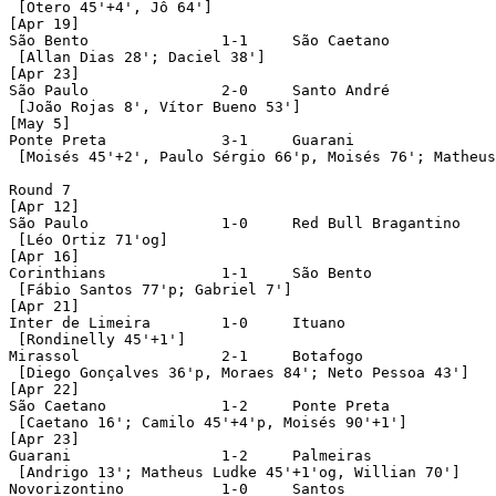
 [Otero 45'+4', Jô 64']

[Apr 19]

São Bento		1-1	São Caetano

 [Allan Dias 28'; Daciel 38']

[Apr 23]

São Paulo		2-0	Santo André

 [João Rojas 8', Vítor Bueno 53']

[May 5]

Ponte Preta		3-1	Guarani

 [Moisés 45'+2', Paulo Sérgio 66'p, Moisés 76'; Matheus
Round 7

[Apr 12]

São Paulo		1-0	Red Bull Bragantino

 [Léo Ortiz 71'og]

[Apr 16]

Corinthians		1-1	São Bento

 [Fábio Santos 77'p; Gabriel 7'] 

[Apr 21]

Inter de Limeira	1-0	Ituano

 [Rondinelly 45'+1']

Mirassol		2-1	Botafogo

 [Diego Gonçalves 36'p, Moraes 84'; Neto Pessoa 43']

[Apr 22]

São Caetano		1-2	Ponte Preta

 [Caetano 16'; Camilo 45'+4'p, Moisés 90'+1']

[Apr 23]

Guarani			1-2	Palmeiras

 [Andrigo 13'; Matheus Ludke 45'+1'og, Willian 70']

Novorizontino		1-0	Santos
