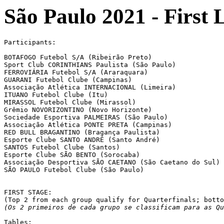
São Paulo 2021 - First L
Participants:

BOTAFOGO Futebol S/A (Ribeirão Preto)

Sport Club CORINTHIANS Paulista (São Paulo)

FERROVIÁRIA Futebol S/A (Araraquara)

GUARANI Futebol Clube (Campinas)

Associação Atlética INTERNACIONAL (Limeira)

ITUANO Futebol Clube (Itu)

MIRASSOL Futebol Clube (Mirassol)

Grêmio NOVORIZONTINO (Novo Horizonte)

Sociedade Esportiva PALMEIRAS (São Paulo)

Associação Atlética PONTE PRETA (Campinas)

RED BULL BRAGANTINO (Bragança Paulista)

Esporte Clube SANTO ANDRÉ (Santo André)

SANTOS Futebol Clube (Santos)

Esporte Clube SÃO BENTO (Sorocaba)

Associação Desportiva SÃO CAETANO (São Caetano do Sul)

SÃO PAULO Futebol Clube (São Paulo)

FIRST STAGE:

(Top 2 from each group qualify for Quarterfinals; botto
(Os 2 primeiros de cada grupo se classificam para as Qu
Tables:
