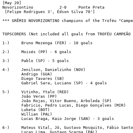
[May 20]

Novorizontino		2-0	Ponte Preta

 [Felipe Rodrigues 3', Édson Silva 70']

*** GRÊMIO NOVORIZONTINO champions of the Troféu "Campe
TOPSCORERS (Not included all goals from TROFÉU CAMPEÃO 
1-) 	Bruno Mezenga (FER) - 10 goals

2-) 	Moisés (PP) - 6 goals

3-) 	Pablo (SP) - 5 goals

4-)     Jenilson, Danielzinho (NOV)

	Andrigo (GUA)

	Diego Tavares (SB)

	Gabriel Sara, Luciano (SP) - 4 goals

5-)	Vitinho, Ytalo (RED)

	João Veras (PP)

	João Rojas, Vitor Bueno, Arboleda (SP)

	Fabricio, Pedro Lucas, Diego Gonçalves (MIR)

	Luketa (BOT)

	Willian (PAL)

	Lucas Braga, Kaio Jorge (SAN) - 3 goals

6-) 	Mateus Vital, Jô, Gustavo Mosquito, Fábio Santos, Jemerson, Raul Gustavo (COR)

	Lucas Lima, Gustavo Scarpa (PAL)
