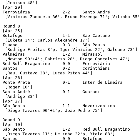
 [Jenison 48']

[Apr 29]

Ferroviária		2-2	Santo André

 [Vinícius Zanocelo 36', Bruno Mezenga 71'; Vitinho 55'
Round 8

[Apr 25]

Botafogo		1-1	São Caetano

 [Luketa 34'; Carlos Alexandre 17']

Ituano			0-3	São Paulo

 [Rodrigo Freitas 8'p, Igor Vinícius 22', Galeano 73']

Palmeiras		1-2	Mirassol

 [Newton 90'+4'; Fabrício 28', Diego Gonçalves 47']

Red Bull Bragantino	0-0	Ferroviária

Santos			0-2	Corinthians

 [Raul Gustavo 38', Lucas Piton 44']

[Apr 26]

Ponte Preta		0-1	Inter de Limeira

 [Roger 10']

Santo André		0-1	Guarani

 [Andrigo 33']

[Apr 27]

São Bento		1-1	Novorizontino

 [Diego Tavares 90'+1'p; João Pedro 75']

Round 9

[Apr 10]

São Bento		1-2	Red Bull Bragantino

 [Diego Tavares 11'; Helinho 22'p, Ytalo 88']

Santos			0-0	Botafogo
