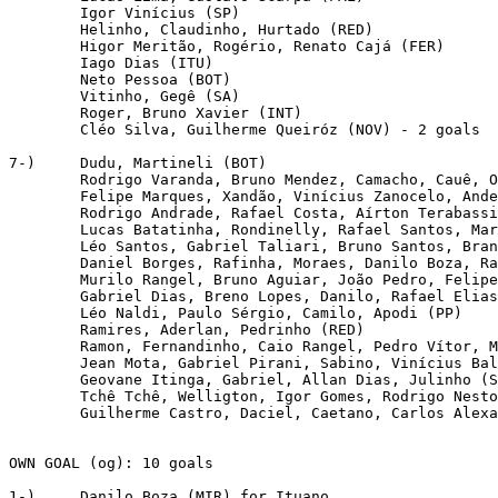
	Igor Vinícius (SP)

    	Helinho, Claudinho, Hurtado (RED)

	Higor Meritão, Rogério, Renato Cajá (FER)

	Iago Dias (ITU)

	Neto Pessoa (BOT)

	Vitinho, Gegê (SA)

	Roger, Bruno Xavier (INT)

	Cléo Silva, Guilherme Queiróz (NOV) - 2 goals

7-)   	Dudu, Martineli (BOT)

	Rodrigo Varanda, Bruno Mendez, Camacho, Cauê, Otero, Lucas Piton, Luan, Luís Mandaca, Fagner (COR)

  	Felipe Marques, Xandão, Vinícius Zanocelo, Anderson Rosa, Julio Vitor, Hygor (FER)

    	Rodrigo Andrade, Rafael Costa, Aírton Terabassi, Bruno Sávio, Matheus Davó, Júlio César (GUA)

	Lucas Batatinha, Rondinelly, Rafael Santos, Mardley, Thalisson Kelven (INT)

      	Léo Santos, Gabriel Taliari, Bruno Santos, Branquinho, Fernando Medeiros, Mateus Silva, Fernandinho (ITU)

    	Daniel Borges, Rafinha, Moraes, Danilo Boza, Rafael Silva, Samuel Santos (MIR)

    	Murilo Rangel, Bruno Aguiar, João Pedro, Felipe Rodrigues, Douglas Baggio (NOV)

	Gabriel Dias, Breno Lopes, Danilo, Rafael Elias, Gustavo Gomez, Newton, Viña, Lucas Esteves, Wesley, Rony, Victor Luís, Luís Adriano (PAL)

    	Léo Naldi, Paulo Sérgio, Camilo, Apodi (PP)

	Ramires, Aderlan, Pedrinho (RED)

    	Ramon, Fernandinho, Caio Rangel, Pedro Vítor, Marino (SA)

    	Jean Mota, Gabriel Pirani, Sabino, Vinícius Balieiro, Bruno Marques (SAN)

	Geovane Itinga, Gabriel, Allan Dias, Julinho (SB)

  	Tchê Tchê, Welligton, Igor Gomes, Rodrigo Nestor, Reinaldo, Daniel Alves, Éder, Rodrigo Freitas, Galeano, Miranda, Liziero, Luan (SP)

	Guilherme Castro, Daciel, Caetano, Carlos Alexandre (SCA) - 1 goal

OWN GOAL (og): 10 goals

1-) 	Danilo Boza (MIR) for Ituano
