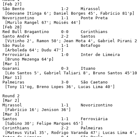
[Feb 27]

São Bento		1-2	Mirassol

 [Geovane Itinga 6'; Daniel Borges 45', Fabrício 81'p]

Novorizontino		1-1	Ponte Preta

 [Murilo Rangel 67'; Moisés 44']

[Feb 28]

Red Bull Bragantino	0-0	Corinthians

Santo André		2-2	Santos

 [Vitinho 2', Ramon 50'; Jean Mota 4', Gabriel Pirani 2
São Paulo		1-1	Botafogo

 [Arboleda 64'; Dudu 47']

Ferroviária		1-0	Inter de Limeira

 [Bruno Mezenga 64'p]

[Mar 1]

Guarani			0-3	Ituano

 [Léo Santos 5', Gabriel Taliari 8', Bruno Santos 45'10
[Mar 11]

Palmeiras		3-0	São Caetano

 [Tony 11'og, Breno Lopes 36', Lucas Lima 40']

Round 2

[Mar 2]

Mirassol		1-1	Novorizontino

 [Fabrício 16'; Jenison 36']

[Mar 3]

Santos			1-1	Ferroviária

 [Sabino 30'; Felipe Marques 65']

Corinthians		2-2	Palmeiras

 [Mateus Vital 35', Rodrigo Varanda 47'; Lucas Lima 4',