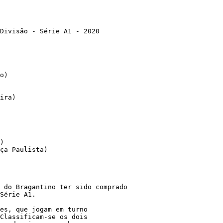
o)

ira)

)

ça Paulista)

 do Bragantino ter sido comprado 

Série A1.

es, que jogam em turno 

Classificam-se os dois 
