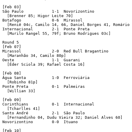
[Feb 03]

São Paulo            1-1  Novorizontino 

  [Brenner 85; Higor Leite 70]

Botafogo             0-6  Mirassol 

  [Reniê 04c, Camilo 14, 66, Daniel Borges 41, Romário 
Internacional        2-1  Ponte Preta 

  [Murilo Rangel 55, 79f; Bruno Rodrigues 03c]

Round 5 

[Feb 07]

Mirassol             2-0  Red Bull Bragantino 

  [Maranhão 34, Camilo 80p]

Oeste                1-1  Guarani 

  [Éder Sciola 39; Rafael Costa 16]

[Feb 08]

Água Santa           1-0  Ferroviária 

  [Robinho 81p]

Ponte Preta          0-1  Palmeiras 

  [Willian 33]

[Feb 09]

Corinthians          0-1  Internacional 

  [Tcharlles 41]

Santo André          2-1  São Paulo 

  [Fernandinho 04, Dudu Vieira 32; Daniel Alves 60]

Novorizontino        0-0  Ituano 

[Feb 10]
