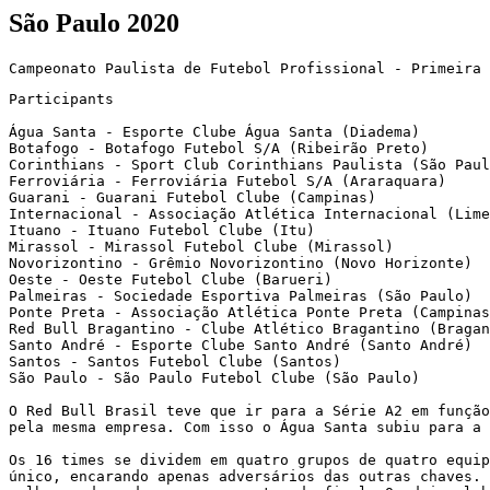
São Paulo 2020
Participants

Água Santa - Esporte Clube Água Santa (Diadema)

Botafogo - Botafogo Futebol S/A (Ribeirão Preto)

Corinthians - Sport Club Corinthians Paulista (São Paul
Ferroviária - Ferroviária Futebol S/A (Araraquara)

Guarani - Guarani Futebol Clube (Campinas)

Internacional - Associação Atlética Internacional (Lime
Ituano - Ituano Futebol Clube (Itu)

Mirassol - Mirassol Futebol Clube (Mirassol)

Novorizontino - Grêmio Novorizontino (Novo Horizonte)

Oeste - Oeste Futebol Clube (Barueri)

Palmeiras - Sociedade Esportiva Palmeiras (São Paulo)

Ponte Preta - Associação Atlética Ponte Preta (Campinas
Red Bull Bragantino - Clube Atlético Bragantino (Bragan
Santo André - Esporte Clube Santo André (Santo André)

Santos - Santos Futebol Clube (Santos)

São Paulo - São Paulo Futebol Clube (São Paulo)

O Red Bull Brasil teve que ir para a Série A2 em função
pela mesma empresa. Com isso o Água Santa subiu para a 
Os 16 times se dividem em quatro grupos de quatro equip
único, encarando apenas adversários das outras chaves. 