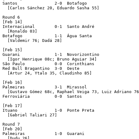
Santos               2-0  Botafogo 

  [Carlos Sánchez 20, Eduardo Sasha 55]

Round 6 

[Feb 14]

Internacional        0-1  Santo André 

  [Ronaldo 03]

Botafogo             1-1  Água Santa 

  [Valdemir 76; Dadá 28]

[Feb 15]

Guarani              1-1  Novorizontino 

  [Igor Henrique 08c; Bruno Aguiar 34]

São Paulo            0-0  Corinthians 

Red Bull Bragantino  3-0  Oeste 

  [Artur 24, Ytalo 35, Claudinho 85]

[Feb 16]

Palmeiras            3-1  Mirassol 

  [Gustavo Gómez 68c, Raphael Veiga 73, Luiz Adriano 76
Ferroviária          0-0  Santos 

[Feb 17]

Ituano               1-0  Ponte Preta 

  [Gabriel Taliari 27]

Round 7 

[Feb 20]

Palmeiras            1-0  Guarani 

  [Dudu 26]
