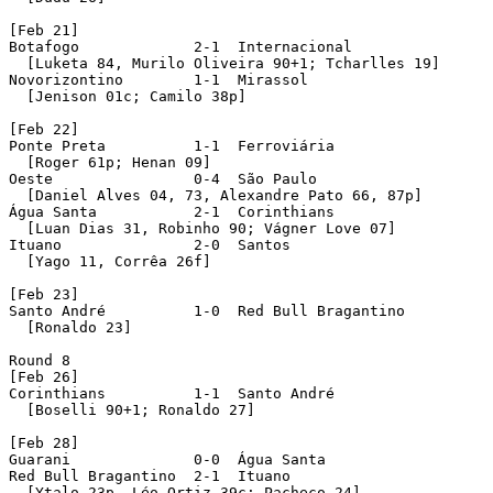
[Feb 21]

Botafogo             2-1  Internacional 

  [Luketa 84, Murilo Oliveira 90+1; Tcharlles 19]

Novorizontino        1-1  Mirassol 

  [Jenison 01c; Camilo 38p]

[Feb 22]

Ponte Preta          1-1  Ferroviária 

  [Roger 61p; Henan 09]

Oeste                0-4  São Paulo 

  [Daniel Alves 04, 73, Alexandre Pato 66, 87p]

Água Santa           2-1  Corinthians 

  [Luan Dias 31, Robinho 90; Vágner Love 07]

Ituano               2-0  Santos 

  [Yago 11, Corrêa 26f]

[Feb 23]

Santo André          1-0  Red Bull Bragantino 

  [Ronaldo 23]

Round 8 

[Feb 26]

Corinthians          1-1  Santo André 

  [Boselli 90+1; Ronaldo 27]

[Feb 28]

Guarani              0-0  Água Santa 

Red Bull Bragantino  2-1  Ituano 

  [Ytalo 23p, Léo Ortiz 39c; Pacheco 24]
