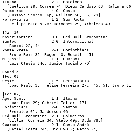
Ituano               2-2  Botafogo 

  [Suéliton 29, Corrêa 74; Diego Cardoso 03, Rafinha 66
Palmeiras            4-0  Oeste 

  [Gustavo Scarpa 36p, Willian 58, 65, 79]

Ferroviária          1-2  São Paulo 

  [Fellipe Mateus 26; Hernanes 29, Arboleda 49]

[Jan 30]

Novorizontino        0-0  Red Bull Bragantino 

Santos               2-0  Internacional 

  [Raniel 22, 44]

Ponte Preta          2-1  Corinthians 

  [Bruno Reis 39, Roger 40; Boselli 45]

Mirassol             1-1  Guarani 

  [Luiz Otávio 84c; Júnior Todinho 70]

Round 4 

[Feb 01]

Oeste                1-5  Ferroviária 

  [João Paulo 35; Felipe Ferreira 27c, 45, 51, Bruno Bi
[Feb 02]

Água Santa           1-1  Ituano 

  [Luan Dias 29; Gabriel Taliari 17]

Corinthians          2-0  Santos 

  [Everaldo 01, Janderson 46]

Red Bull Bragantino  2-1  Palmeiras 

  [Uillian Correia 34, Ytalo 49p; Dudu 78p]

Guarani              2-1  Santo André 

  [Rafael Costa 24p, Bidu 90+3; Ramon 34]
