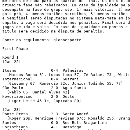
melhores de cada para as quartas de final. Os dois club
primeira fase são rebaixados. Em caso de igualdade na p
desempate na fase de grupo são: 1) mais vitórias; 2) me
gols pró; 4) menos cartões vermelhos; 5) menos cartões 
e Semifinal serão disputadas no sistema mata-mata em jo
empate, a vaga será decidida nos pênaltis. Final será d
jogos de ida e volta. Em caso de igualdade em pontos e 
título será decidido na disputa de pênaltis.

Fonte do regulamento: globoesporte

First Phase

Round 1 

[Jan 22]

Ituano               0-4  Palmeiras 

  [Marcos Rocha 51, Lucas Lima 57, Zé Rafael 73L, Willi
Internacional        0-4  Guarani 

  [Giovanny 07, Romércio 22c, Júnior Todinho 55, 77]

São Paulo            2-0  Água Santa 

  [Pablo 05, Daniel Alves 42]

Novorizontino        2-0  Oeste 

  [Higor Leite 45+1c, Capixaba 80]

[Jan 23]

Ponte Preta          2-3  Santo André 

  [Roger 20p, Henrique Trevisan 67c; Ronaldo 25p, Branq
Santos               0-0  Red Bull Bragantino 

Corinthians          4-1  Botafogo 
