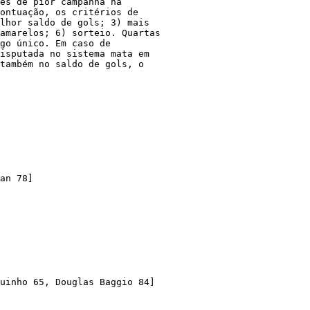
es de pior campanha na 

ontuação, os critérios de 

lhor saldo de gols; 3) mais 

amarelos; 6) sorteio. Quartas 

go único. Em caso de 

isputada no sistema mata em 

também no saldo de gols, o 

an 78]

uinho 65, Douglas Baggio 84]
