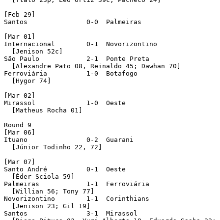
[Feb 29]

Santos               0-0  Palmeiras 

[Mar 01]

Internacional        0-1  Novorizontino 

  [Jenison 52c]

São Paulo            2-1  Ponte Preta 

  [Alexandre Pato 08, Reinaldo 45; Dawhan 70]

Ferroviária          1-0  Botafogo 

  [Hygor 74]

[Mar 02]

Mirassol             1-0  Oeste 

  [Matheus Rocha 01]

Round 9 

[Mar 06]

Ituano               0-2  Guarani 

  [Júnior Todinho 22, 72]

[Mar 07]

Santo André          0-1  Oeste 

  [Éder Sciola 59]

Palmeiras            1-1  Ferroviária 

  [Willian 56; Tony 77]

Novorizontino        1-1  Corinthians 

  [Jenison 23; Gil 19]

Santos               3-1  Mirassol 
