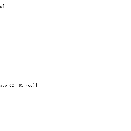
p]

spo 62, 85 (og)]
