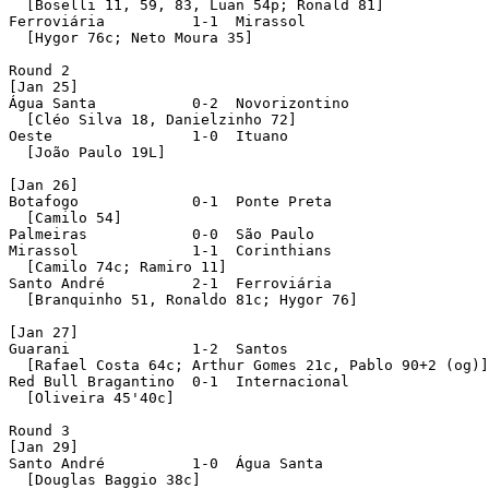
  [Boselli 11, 59, 83, Luan 54p; Ronald 81]

Ferroviária          1-1  Mirassol 

  [Hygor 76c; Neto Moura 35]

Round 2 

[Jan 25]

Água Santa           0-2  Novorizontino 

  [Cléo Silva 18, Danielzinho 72]

Oeste                1-0  Ituano 

  [João Paulo 19L]

[Jan 26]

Botafogo             0-1  Ponte Preta 

  [Camilo 54]

Palmeiras            0-0  São Paulo 

Mirassol             1-1  Corinthians 

  [Camilo 74c; Ramiro 11]

Santo André          2-1  Ferroviária 

  [Branquinho 51, Ronaldo 81c; Hygor 76]

[Jan 27]

Guarani              1-2  Santos 

  [Rafael Costa 64c; Arthur Gomes 21c, Pablo 90+2 (og)]

Red Bull Bragantino  0-1  Internacional 

  [Oliveira 45'40c]

Round 3 

[Jan 29]

Santo André          1-0  Água Santa 

  [Douglas Baggio 38c]
