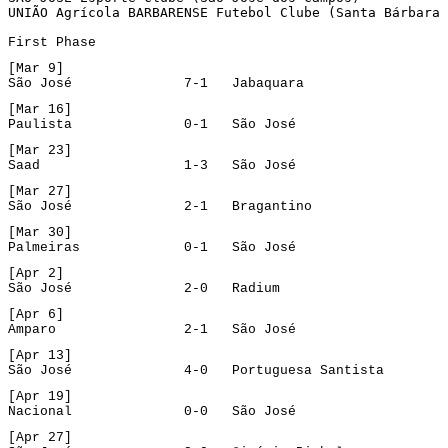
UNIÃO Agrícola BARBARENSE Futebol Clube (Santa Bárbara 
First
Phase
[Mar 9]
São José              7-1   Jabaquara
[Mar 16]
Paulista              0-1   São José
[Mar 23]
Saad                  1-3   São José
[Mar 27]
São José              2-1   Bragantino
[Mar 30]
Palmeiras             0-1   São José
[Apr 2]
São José              2-0   Radium
[Apr 6]
Amparo                2-1   São José
[Apr 13]
São José              4-0   Portuguesa Santista
[Apr 19]
Nacional              0-0   São José
[Apr 27]