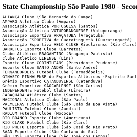
State Championship São Paulo 1980 - Seco
ALIANÇA Clube (São Bernardo do Campo)

AMPARO Atlético Clube (Amparo)

Associação Atlética PORTUGUESA (Santos)

Associação Atlética VOTUPORANGUENSE (Votuporanga)

Associação Esportiva ARAÇATUBA (Araçatuba)

Associação ESPORTIVA de Guaratinguetá (Guaratinguetá)

Associação Esportiva VELO CLUBE Rioclarense (Rio Claro)

BARRETOS Esporte Clube (Barretos)

Clube Atlético BRAGANTINO (Bragança Paulista)

Clube Atlético LINENSE (Lins)

Esporte Clube CORINTHIANS (Presidente Prudente)

Esporte Clube SANTO ANDRÉ (Santo André)

FERNANDÓPOLIS Futebol Clube (Fernadópolis)

GINÁSIO PINHALENSE de Esportes Atléticos (Espírito Sant
Grêmio Esportivo CATANDUVENSE (Catanduva)

Grêmio Esportivo SÃOCARLENSE (São Carlos)

INDEPENDENTE Futebol Clube (Limeira)

JABAQUARA Atlético Clube (Santos)

NACIONAL Atlético Clube (São Paulo)

PALMEIRAS Futebol Clube (São João da Boa Vista)

PAULISTA Futebol Clube (Jundiaí)

RADIUM Futebol Clube (Mococa)

RIO BRANCO Esporte Clube (Americana)

RIO CLARO Futebol Clube (Rio Claro)

RIO PRETO Esporte Clube (São José do Rio Preto)

SAAD Esporte Clube (São Caetano do Sul)

SÃO JOSÉ Esporte Clube (São José dos Campos)
