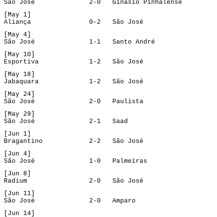
São José              2-0   Ginásio Pinhalense
[May 1]
Aliança               0-2   São José
[May 4]
São José              1-1   Santo André
[May 10]
Esportiva             1-2   São José
[May 18]
Jabaquara             1-2   São José
[May 24]
São José              2-0   Paulista
[May 29]
São José              2-1   Saad
[Jun 1]
Bragantino            2-2   São José
[Jun 4]
São José              1-0   Palmeiras
[Jun 8]
Radium                2-0   São José
[Jun 11]
São José              2-0   Amparo
[Jun 14]