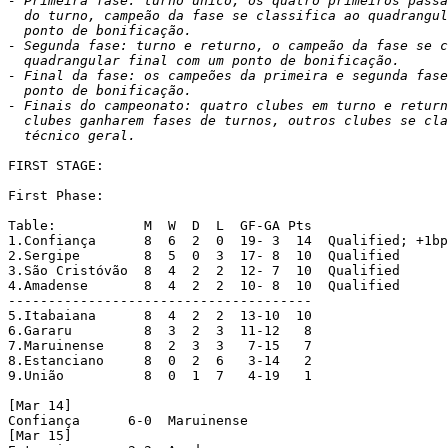
- Primeira fase: turno único, os quatro primeiros passa
  do turno, campeão da fase se classifica ao quadrangul
  ponto de bonificação.

- Segunda fase: turno e returno, o campeão da fase se c
  quadrangular final com um ponto de bonificação.

- Final da fase: os campeões da primeira e segunda fase
  ponto de bonificação.

- Finais do campeonato: quatro clubes em turno e return
  clubes ganharem fases de turnos, outros clubes se cla
  técnico geral.
FIRST STAGE:

First Phase:

Table:           M  W  D  L  GF-GA Pts

1.Confiança      8  6  2  0  19- 3  14  Qualified; +1bp
2.Sergipe        8  5  0  3  17- 8  10  Qualified

3.São Cristóvão  8  4  2  2  12- 7  10  Qualified

4.Amadense       8  4  2  2  10- 8  10  Qualified

--------------------------------------

5.Itabaiana      8  4  2  2  13-10  10

6.Gararu         8  3  2  3  11-12   8

7.Maruinense     8  2  3  3   7-15   7

8.Estanciano     8  0  2  6   3-14   2

9.União          8  0  1  7   4-19   1

[Mar 14]

Confiança      6-0  Maruinense

[Mar 15]
