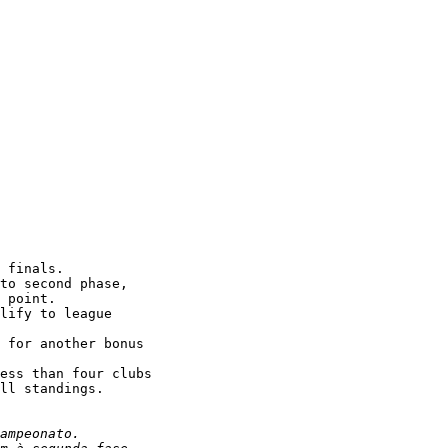
 finals.

to second phase,

 point.

lify to league

 for another bonus

ess than four clubs

ll standings.

ampeonato.
