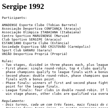
Sergipe 1992
Participants:

AMADENSE Esporte Clube (Tobias Barreto)

Associação Desportiva CONFIANÇA (Aracaju)

Associação Olímpica ITABAIANA (Itabaiana)

Centro Sportivo MARUINENSE (Maruim)

Club Sportivo SERGIPE (Aracaju)

ESTANCIANO Esporte Clube (Estância)

Sociedade Esportiva SÃO CRISTOVÃO (Carmópolis)

Sport Club GARARU (Gararu)

UNIÃO Desportiva Propriá (Propriá)

Rules:

- Two stages, divided in three phases each, plus league
- First phase: single round-robin, top 4 clubs qualify 
  phase champions qualify to league finals with a bonus
- Second phase: double round-robin, phase champions qua
  finals with a bonus point.

- Phase finals: winners of first and second phase fight
  point for the league finals.

- League finals: four clubs in double round-robin. If l
  win stage phases, other clubs are qualified via overa
Regulamento:

- Dois turnos, cada um com três fases, mais finais do c