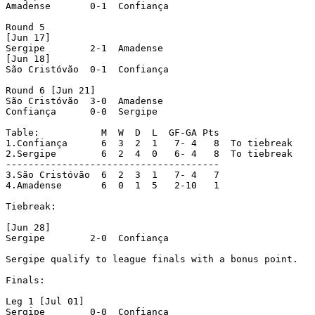
Amadense       0-1  Confiança

Round 5

[Jun 17]

Sergipe        2-1  Amadense

[Jun 18]

São Cristóvão  0-1  Confiança

Round 6 [Jun 21]

São Cristóvão  3-0  Amadense

Confiança      0-0  Sergipe

Table:           M  W  D  L  GF-GA Pts

1.Confiança      6  3  2  1   7- 4   8  To tiebreak

2.Sergipe        6  2  4  0   6- 4   8  To tiebreak

--------------------------------------

3.São Cristóvão  6  2  3  1   7- 4   7

4.Amadense       6  0  1  5   2-10   1

Tiebreak:

[Jun 28]

Sergipe        2-0  Confiança

Sergipe qualify to league finals with a bonus point.

Finals:

Leg 1 [Jul 01]

Sergipe        0-0  Confiança
