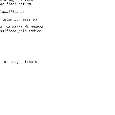
m à segunda fase

ar final com um

lassifica ao

 lutam por mais um

o. Se menos de quatro

ssificam pelo índice

 for league finals
