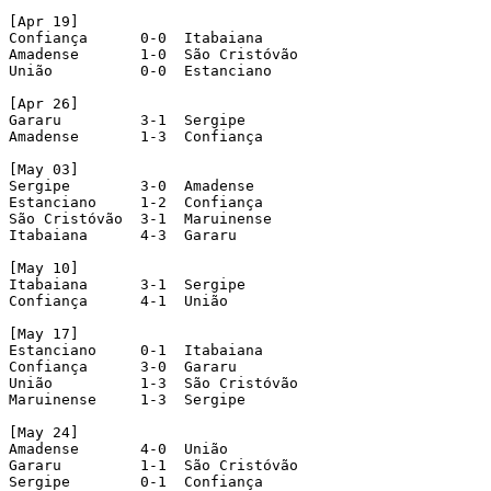
[Apr 19]

Confiança      0-0  Itabaiana

Amadense       1-0  São Cristóvão

União          0-0  Estanciano

[Apr 26]

Gararu         3-1  Sergipe

Amadense       1-3  Confiança

[May 03]

Sergipe        3-0  Amadense

Estanciano     1-2  Confiança

São Cristóvão  3-1  Maruinense

Itabaiana      4-3  Gararu

[May 10]

Itabaiana      3-1  Sergipe

Confiança      4-1  União

[May 17]

Estanciano     0-1  Itabaiana

Confiança      3-0  Gararu

União          1-3  São Cristóvão

Maruinense     1-3  Sergipe

[May 24]

Amadense       4-0  União

Gararu         1-1  São Cristóvão

Sergipe        0-1  Confiança
