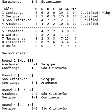
Maruinense     1-0  Estanciano

Table:           M  W  D  L  GF-GA Pts

1.Confiança      8  6  2  0  19- 3  14  Qualified; +1bp
2.Sergipe        8  5  0  3  17- 8  10  Qualified

3.São Cristóvão  8  4  2  2  12- 7  10  Qualified

4.Amadense       8  4  2  2  10- 8  10  Qualified

--------------------------------------

5.Itabaiana      8  4  2  2  13-10  10

6.Gararu         8  3  2  3  11-12   8

7.Maruinense     8  2  3  3   7-15   7

8.Estanciano     8  0  2  6   3-14   2

9.União          8  0  1  7   4-19   1

Second Phase:

Round 1 [May 31]

Amadense       0-1  Sergipe

Confiança      1-2  São Cristóvão

Round 2 [Jun 03]

São Cristóvão  2-2  Sergipe

Confiança      3-1  Amadense

Round 3 [Jun 07]

Amadense       0-0  São Cristóvão

Sergipe        1-1  Confiança

Round 4 [Jun 14]

Sergipe        0-0  São Cristóvão
