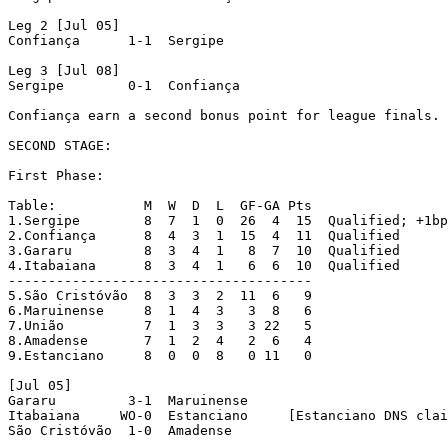
Leg 2 [Jul 05]

Confiança      1-1  Sergipe

Leg 3 [Jul 08]

Sergipe        0-1  Confiança

Confiança earn a second bonus point for league finals.

SECOND STAGE:

First Phase:

Table:           M  W  D  L  GF-GA Pts

1.Sergipe        8  7  1  0  26  4  15  Qualified; +1bp
2.Confiança      8  4  3  1  15  4  11  Qualified

3.Gararu         8  3  4  1   8  7  10  Qualified

4.Itabaiana      8  3  4  1   6  6  10  Qualified

--------------------------------------

5.São Cristóvão  8  3  3  2  11  6   9

6.Maruinense     8  1  4  3   3  8   6

7.União          7  1  3  3   3 22   5

8.Amadense       7  1  2  4   2  6   4

9.Estanciano     8  0  0  8   0 11   0

[Jul 05]

Gararu         3-1  Maruinense

Itabaiana     WO-0  Estanciano     [Estanciano DNS clai
São Cristóvão  1-0  Amadense
