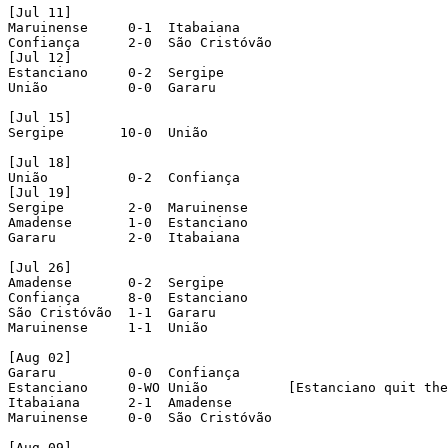
[Jul 11]

Maruinense     0-1  Itabaiana

Confiança      2-0  São Cristóvão

[Jul 12]

Estanciano     0-2  Sergipe

União          0-0  Gararu

[Jul 15]

Sergipe       10-0  União

[Jul 18]

União          0-2  Confiança

[Jul 19]

Sergipe        2-0  Maruinense

Amadense       1-0  Estanciano

Gararu         2-0  Itabaiana

[Jul 26]

Amadense       0-2  Sergipe

Confiança      8-0  Estanciano

São Cristóvão  1-1  Gararu

Maruinense     1-1  União

[Aug 02]

Gararu         0-0  Confiança

Estanciano     0-WO União          [Estanciano quit the
Itabaiana      2-1  Amadense

Maruinense     0-0  São Cristóvão

[Aug 09]
