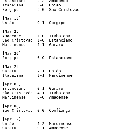
Estanciano     2-2  Amadense

Itabaiana      3-0  União

Sergipe        2-0  São Cristóvão

[Mar 18]

União          0-1  Sergipe

[Mar 22]

Amadense       1-0  Itabaiana

São Cristóvão  1-0  Estanciano

Maruinense     1-1  Gararu

[Mar 26]

Sergipe        6-0  Estanciano

[Mar 29]

Gararu         2-1  União

Itabaiana      1-1  Maruinense

[Apr 05]

Estanciano     0-1  Gararu

São Cristóvão  4-1  Itabaiana

Maruinense     0-0  Amadense

[Apr 08]

São Cristóvão  0-0  Confiança

[Apr 12]

União          1-2  Maruinense

Gararu         0-1  Amadense
