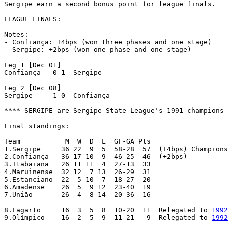
Sergipe earn a second bonus point for league finals.

LEAGUE FINALS:

Notes:

- Confiança: +4bps (won three phases and one stage)

- Sergipe: +2bps (won one phase and one stage)

Leg 1 [Dec 01]

Confiança   0-1  Sergipe

Leg 2 [Dec 08]

Sergipe     1-0  Confiança

**** SERGIPE are Sergipe State League's 1991 champions 
Final standings:

Team           M  W  D  L  GF-GA Pts

1.Sergipe     36 22  9  5  58-28  57  (+4bps) Champions
2.Confiança   36 17 10  9  46-25  46  (+2bps)

3.Itabaiana   26 11 11  4  27-13  33

4.Maruinense  32 12  7 13  26-29  31

5.Estanciano  22  5 10  7  18-27  20

6.Amadense    26  5  9 12  23-40  19

7.União       26  4  8 14  20-36  16

------------------------------------

8.Lagarto     16  3  5  8  10-20  11  Relegated to 
1992
9.Olímpico    16  2  5  9  11-21   9  Relegated to 
1992