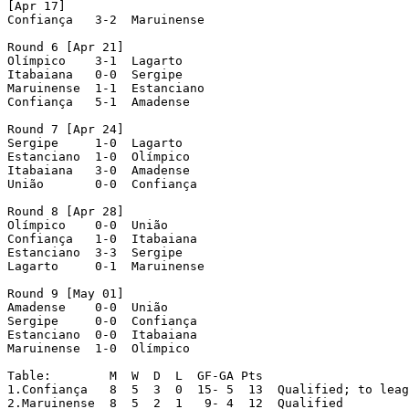
[Apr 17]

Confiança   3-2  Maruinense

Round 6 [Apr 21]

Olímpico    3-1  Lagarto

Itabaiana   0-0  Sergipe

Maruinense  1-1  Estanciano

Confiança   5-1  Amadense

Round 7 [Apr 24]

Sergipe     1-0  Lagarto

Estanciano  1-0  Olímpico

Itabaiana   3-0  Amadense

União       0-0  Confiança

Round 8 [Apr 28]

Olímpico    0-0  União

Confiança   1-0  Itabaiana

Estanciano  3-3  Sergipe

Lagarto     0-1  Maruinense

Round 9 [May 01]

Amadense    0-0  União

Sergipe     0-0  Confiança

Estanciano  0-0  Itabaiana

Maruinense  1-0  Olímpico

Table:        M  W  D  L  GF-GA Pts

1.Confiança   8  5  3  0  15- 5  13  Qualified; to leag
2.Maruinense  8  5  2  1   9- 4  12  Qualified
