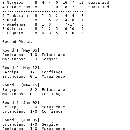
3.Sergipe     8  4  4  0  16- 7  12  Qualified

4.Estanciano  8  1  7  0   8- 7   9  Qualified

-----------------------------------

5.Itabaiana   8  1  5  2   4- 4   7

6.União       8  1  5  2   4- 8   7

7.Amadense    8  1  3  4   7-17   5

8.Olímpico    8  1  2  5   6-10   4

9.Lagarto     8  0  3  5   3-10   3

Second Phase:

Round 1 [May 05]

Confiança   1-0  Estanciano

Maruinense  2-3  Sergipe

Round 2 [May 12]

Sergipe     1-1  Confiança

Estanciano  0-1  Maruinense

Round 3 [May 15]

Sergipe     3-2  Estanciano

Maruinense  0-1  Confiança

Round 4 [Jun 02]

Sergipe     2-0  Maruinense

Estanciano  1-0  Confiança

Round 5 [Jun 05]

Estanciano  1-0  Sergipe

Confiança   1-0  Maruinense
