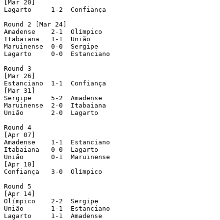
[Mar 20]

Lagarto     1-2  Confiança

Round 2 [Mar 24]

Amadense    2-1  Olímpico

Itabaiana   1-1  União

Maruinense  0-0  Sergipe

Lagarto     0-0  Estanciano

Round 3

[Mar 26]

Estanciano  1-1  Confiança

[Mar 31]

Sergipe     5-2  Amadense

Maruinense  2-0  Itabaiana

União       2-0  Lagarto

Round 4

[Apr 07]

Amadense    1-1  Estanciano

Itabaiana   0-0  Lagarto

União       0-1  Maruinense

[Apr 10]

Confiança   3-0  Olímpico

Round 5

[Apr 14]

Olímpico    2-2  Sergipe

União       1-1  Estanciano

Lagarto     1-1  Amadense
