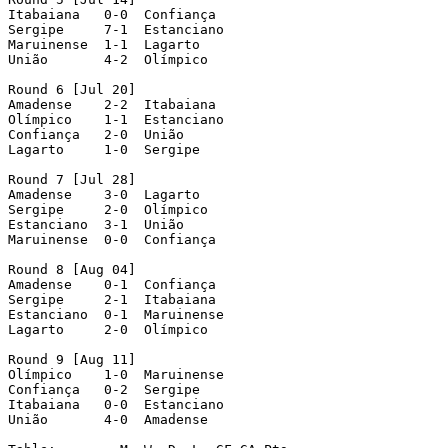
Itabaiana   0-0  Confiança

Sergipe     7-1  Estanciano

Maruinense  1-1  Lagarto

União       4-2  Olímpico

Round 6 [Jul 20]

Amadense    2-2  Itabaiana

Olímpico    1-1  Estanciano

Confiança   2-0  União

Lagarto     1-0  Sergipe

Round 7 [Jul 28]

Amadense    3-0  Lagarto

Sergipe     2-0  Olímpico

Estanciano  3-1  União

Maruinense  0-0  Confiança

Round 8 [Aug 04]

Amadense    0-1  Confiança

Sergipe     2-1  Itabaiana

Estanciano  0-1  Maruinense

Lagarto     2-0  Olímpico

Round 9 [Aug 11]

Olímpico    1-0  Maruinense

Confiança   0-2  Sergipe

Itabaiana   0-0  Estanciano

União       4-0  Amadense
