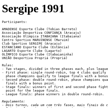
Sergipe 1991
Participants:

AMADENSE Esporte Clube (Tobias Barreto)

Associação Desportiva CONFIANÇA (Aracaju)

Associação Olímpica ITABAIANA (Itabaiana)

Centro Sportivo MARUINENSE (Maruim)

Club Sportivo SERGIPE (Aracaju)

ESTANCIANO Esporte Clube (Estância)

LAGARTO Esporte Clube (Lagarto)

OLÍMPICO Esporte Clube (Itabaianinha)

UNIÃO Desportiva Propriá (Propriá)

Rules:

- Two stages, divided in three phases each, plus league
- First phase: single round-robin, top 4 clubs qualify 
  phase champions qualify to league finals with a bonus
- Second phase: double round-robin, phase champions qua
  finals with a bonus point.

- Stage finals: winners of first and second phase fight
  point for the league finals.

- League finals: phase winners in double round-robin.

Regulamento:

- Dois turnos, cada um com três fases, mais finais do c