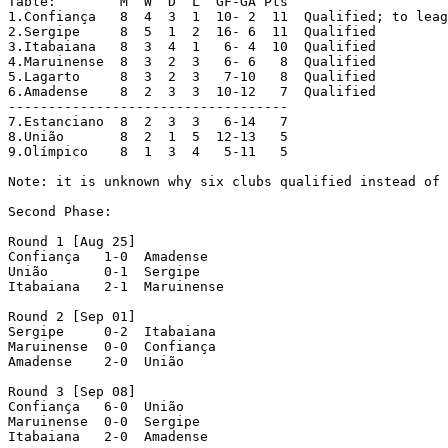
Table:        M  W  D  L  GF-GA Pts

1.Confiança   8  4  3  1  10- 2  11  Qualified; to leag
2.Sergipe     8  5  1  2  16- 6  11  Qualified

3.Itabaiana   8  3  4  1   6- 4  10  Qualified

4.Maruinense  8  3  2  3   6- 6   8  Qualified

5.Lagarto     8  3  2  3   7-10   8  Qualified

6.Amadense    8  2  3  3  10-12   7  Qualified

-----------------------------------

7.Estanciano  8  2  3  3   6-14   7

8.União       8  2  1  5  12-13   5

9.Olímpico    8  1  3  4   5-11   5

Note: it is unknown why six clubs qualified instead of 
Second Phase:

Round 1 [Aug 25]

Confiança   1-0  Amadense

União       0-1  Sergipe

Itabaiana   2-1  Maruinense

Round 2 [Sep 01]

Sergipe     0-2  Itabaiana

Maruinense  0-0  Confiança

Amadense    2-0  União

Round 3 [Sep 08]

Confiança   6-0  União

Maruinense  0-0  Sergipe

Itabaiana   2-0  Amadense
