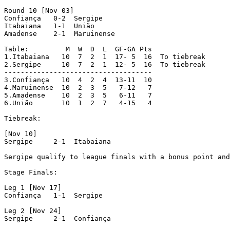
Round 10 [Nov 03]

Confiança   0-2  Sergipe

Itabaiana   1-1  União

Amadense    2-1  Maruinense

Table:         M  W  D  L  GF-GA Pts

1.Itabaiana   10  7  2  1  17- 5  16  To tiebreak

2.Sergipe     10  7  2  1  12- 5  16  To tiebreak

------------------------------------

3.Confiança   10  4  2  4  13-11  10

4.Maruinense  10  2  3  5   7-12   7

5.Amadense    10  2  3  5   6-11   7

6.União       10  1  2  7   4-15   4

Tiebreak:

[Nov 10]

Sergipe     2-1  Itabaiana

Sergipe qualify to league finals with a bonus point and
Stage Finals:

Leg 1 [Nov 17]

Confiança   1-1  Sergipe

Leg 2 [Nov 24]

Sergipe     2-1  Confiança
