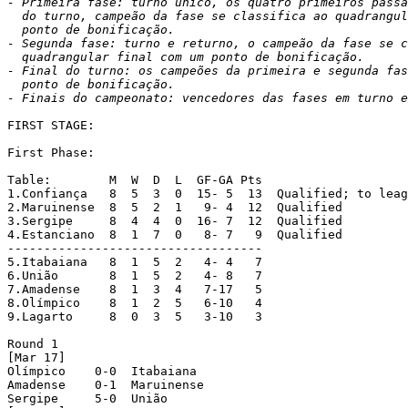
- Primeira fase: turno único, os quatro primeiros passa
  do turno, campeão da fase se classifica ao quadrangul
  ponto de bonificação.

- Segunda fase: turno e returno, o campeão da fase se c
  quadrangular final com um ponto de bonificação.

- Final do turno: os campeões da primeira e segunda fas
  ponto de bonificação.

- Finais do campeonato: vencedores das fases em turno e
FIRST STAGE:

First Phase:

Table:        M  W  D  L  GF-GA Pts

1.Confiança   8  5  3  0  15- 5  13  Qualified; to leag
2.Maruinense  8  5  2  1   9- 4  12  Qualified

3.Sergipe     8  4  4  0  16- 7  12  Qualified

4.Estanciano  8  1  7  0   8- 7   9  Qualified

-----------------------------------

5.Itabaiana   8  1  5  2   4- 4   7

6.União       8  1  5  2   4- 8   7

7.Amadense    8  1  3  4   7-17   5

8.Olímpico    8  1  2  5   6-10   4

9.Lagarto     8  0  3  5   3-10   3

Round 1

[Mar 17]

Olímpico    0-0  Itabaiana

Amadense    0-1  Maruinense

Sergipe     5-0  União
