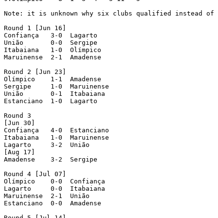
Note: it is unknown why six clubs qualified instead of 
Round 1 [Jun 16]

Confiança   3-0  Lagarto

União       0-0  Sergipe

Itabaiana   1-0  Olímpico

Maruinense  2-1  Amadense

Round 2 [Jun 23]

Olímpico    1-1  Amadense

Sergipe     1-0  Maruinense

União       0-1  Itabaiana

Estanciano  1-0  Lagarto

Round 3

[Jun 30]

Confiança   4-0  Estanciano

Itabaiana   1-0  Maruinense

Lagarto     3-2  União

[Aug 17]

Amadense    3-2  Sergipe

Round 4 [Jul 07]

Olímpico    0-0  Confiança

Lagarto     0-0  Itabaiana

Maruinense  2-1  União

Estanciano  0-0  Amadense

Round 5 [Jul 14]
