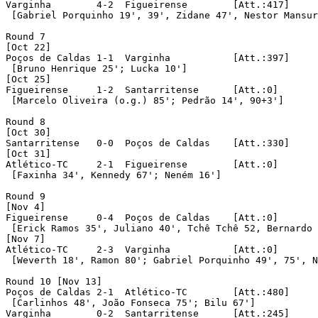
Varginha	4-2  Figueirense	[Att.:417]

 [Gabriel Porquinho 19', 39', Zidane 47', Nestor Mansur
Round 7

[Oct 22]

Poços de Caldas	1-1  Varginha		[Att.:397]

 [Bruno Henrique 25'; Lucka 10']

[Oct 25]

Figueirense	1-2  Santarritense	[Att.:0]

 [Marcelo Oliveira (o.g.) 85'; Pedrão 14', 90+3']

Round 8

[Oct 30]

Santarritense	0-0  Poços de Caldas	[Att.:330]

[Oct 31]

Atlético-TC	2-1  Figueirense	[Att.:0]	[in Barbacena]

 [Faxinha 34', Kennedy 67'; Neném 16']

Round 9 

[Nov 4]

Figueirense	0-4  Poços de Caldas	[Att.:0]

 [Erick Ramos 35', Juliano 40', Tchê Tchê 52, Bernardo 
[Nov 7]

Atlético-TC	2-3  Varginha		[Att.:0]	[in São João del Rei]

 [Weverth 18', Ramon 80'; Gabriel Porquinho 49', 75', N
Round 10 [Nov 13]

Poços de Caldas	2-1  Atlético-TC	[Att.:480]

 [Carlinhos 48', João Fonseca 75'; Bilu 67']

Varginha	0-2  Santarritense	[Att.:245]
