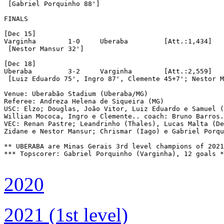
 [Gabriel Porquinho 88']

FINALS

[Dec 15]

Varginha	1-0	Uberaba		[Att.:1,434]

 [Nestor Mansur 32']

[Dec 18]

Uberaba		3-2	Varginha	[Att.:2,559]

 [Luiz Eduardo 75', Ingro 87', Clemente 45+7'; Nestor M
Venue: Uberabão Stadium (Uberaba/MG)

Referee: Andreza Helena de Siqueira (MG)

USC: Elzo; Douglas, João Vitor, Luiz Eduardo e Samuel (
Willian Mococa, Ingro e Clemente.. coach: Bruno Barros.

VEC: Renan Pastre; Leandrinho (Thales), Lucas Malta (De
Zidane e Nestor Mansur; Chrismar (Iago) e Gabriel Porqu
** UBERABA are Minas Gerais 3rd level champions of 2021
*** Topscorer: Gabriel Porquinho (Varginha), 12 goals *
2020
2021 (1st level)