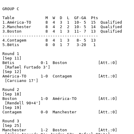
GROUP C

Table		  M  W  D  L  GF-GA  Pts

1.América-TO	  8  4  3  1  10- 5  15  Qualified

2.Manchester	  8  4  2  2  10- 5  14  Qualified

3.Boston	  8  4  1  3  11- 7  13  Qualified

----------------------------------------

4.Contagem	  8  4  1  3   8- 5  13

5.Bétis		  8  0  1  7   3-20   1

Round 1 

[Sep 11]

Bétis		0-1  Boston		[Att.:0]

 [Rafael Furtado 3']

[Sep 12]

América-TO	1-0  Contagem		[Att.:0]

 [Carciano 17']

Round 2 

[Sep 18]

Boston		1-0  América-TO		[Att.:0]

 [Rendell 90+4']

[Sep 19]

Contagem	0-0  Manchester		[Att.:0]

Round 3 

[Sep 25]

Manchester	1-2  Boston		[Att.:0]
