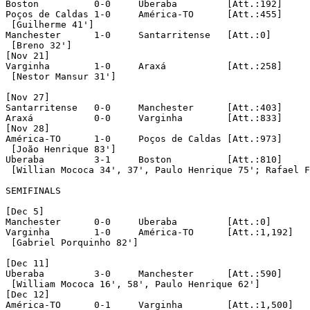
Boston		0-0	Uberaba		[Att.:192]

Poços de Caldas	1-0	América-TO	[Att.:455]

 [Guilherme 41']

Manchester	1-0	Santarritense	[Att.:0]

 [Breno 32']

[Nov 21]

Varginha	1-0	Araxá		[Att.:258]

 [Nestor Mansur 31']

[Nov 27]

Santarritense	0-0	Manchester	[Att.:403]

Araxá		0-0	Varginha	[Att.:833]

[Nov 28]

América-TO	1-0	Poços de Caldas	[Att.:973]

 [João Henrique 83']

Uberaba		3-1	Boston		[Att.:810]

 [Willian Mococa 34', 37', Paulo Henrique 75'; Rafael F
SEMIFINALS

[Dec 5]

Manchester	0-0	Uberaba		[Att.:0]	[in Ubá]

Varginha	1-0	América-TO	[Att.:1,192]

 [Gabriel Porquinho 82']

[Dec 11]

Uberaba		3-0	Manchester	[Att.:590]

 [William Mococa 16', 58', Paulo Henrique 62']

[Dec 12]

América-TO	0-1	Varginha	[Att.:1,500]
