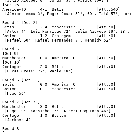
 [Júlio Azevedo 9'; Jordan 57', Rafael 90+1']

[Sep 26]

América-TO	4-1  Bétis		[Att.:540]

 [Júnior Lemos 3', Roger César 51', 60', Tatá 57'; Lorr
Round 4 [Oct 2]

Bétis		2-4  Manchester		[Att.:0]

 [Artur 4', Luiz Henrique 72'; Júlio Azevedo 19', 23', 
Boston		1-2  Contagem		[Att.:0]

 [Rafael 60'; Rafael Fernandes 7', Kennidy 52']

Round 5 

[Oct 9]

Manchester	0-0  América-TO		[Att.:0]

[Oct 10]

Contagem	2-0  Bétis		[Att.:0]

 [Lucas Grossi 22', Pablo 48']

Round 6 [Oct 16]

Bétis		0-0  América-TO		[Att.:0]

Boston		0-1  Manchester		[Att.:0]

 [Hugo 50']

Round 7 [Oct 23]

Manchester	3-0  Bétis		[Att.:0]

 [Hugo 10', Kassinho 15', Albert Coquinho 46']

Contagem	1-0  Boston		[Att.:0]

 [Jackson 42']

Round 8 
