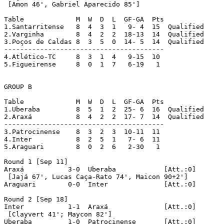
 [Amon 46', Gabriel Aparecido 85']

Table		  M  W  D  L  GF-GA  Pts

1.Santarritense   8  4  3  1   9- 4  15  Qualified

2.Varginha	  8  4  2  2  18-13  14  Qualified

3.Poços de Caldas 8  3  5  0  14- 5  14  Qualified

----------------------------------------

4.Atlético-TC	  8  3  1  4   9-15  10

5.Figueirense	  8  0  1  7   6-19   1

GROUP B

Table		  M  W  D  L  GF-GA  Pts

1.Uberaba	  8  5  1  2  25- 6  16  Qualified

2.Araxá		  8  4  2  2  17- 7  14  Qualified

----------------------------------------

3.Patrocinense	  8  3  2  3  10-11  11

4.Inter		  8  2  5  1   7- 6  11

5.Araguari	  8  0  2  6   2-30   1

Round 1 [Sep 11]

Araxá		3-0  Uberaba		[Att.:0]

 [Jajá 67', Lucas Caça-Rato 74', Maicon 90+2']

Araguari	0-0  Inter		[Att.:0]	

Round 2 [Sep 18]

Inter		1-1  Araxá		[Att.:0]

 [Clayvert 41'; Maycon 82']

Uberaba		1-0  Patrocinense	[Att.:0]
