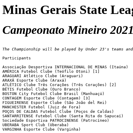
Minas Gerais State Lea
Campeonato Mineiro 2021 
The Championship will be played by Under 23's teams and
Participants

Associação Desportiva INTERNACIONAL DE MINAS (Itaúna)

AMÉRICA Futebol Clube (Teófilo Otoni) [1]

ARAGUARI Atlético Clube (Araguari)

ARAXÁ Esporte Clube (Araxá)

ATLÉTICO Clube Três Corações (Três Corações) [2]

BÉTIS Futebol Clube (Ouro Branco)

BOSTON City Futebol Clube Brasil (Manhuaçú)

CONTAGEM Esporte Clube (Contagem) [3]

FIGUEIRENSE Esporte Clube (São João del Rei)

MANCHESTER Futebol (Juiz de Fora)

POÇOS DE CALDAS Futebol Clube (Poços de Caldas)

SANTARRITENSE Futebol Clube (Santa Rita do Sapucaí)

Sociedade Esportiva PATROCINENSE (Patrocíneo)

UBERABA Sport Club (Uberaba)

VARGINHA Esporte Clube (Varginha)
