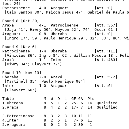
[oct 24]

Patrocinense	4-0  Araguari		[Att.:0]

 [Caio Santos 30', Maicom Jesus 47', Gabriel de Paula 6
Round 8 [Oct 30]

Araxá		4-1  Patrocinense	[Att.:357]

 [Jajá 41', Hiwry 50', Maycon 52', 74'; Oscar 61']

Araguari	0-8  Uberaba		[Att.:0]

 [Ingro 17', 59', Paulo Henrique 29', 32', 33', 86', Wi
Round 9 [Nov 6]

Patrocinense	1-4  Uberaba		[Att.:111]

 [Vinícius 86'; Ingro 8', 62', Willian Mococa 18', Feli
Araxá		1-1  Inter		[Att.:463]

 [Hiwry 34'; Clayvert 72']

Round 10 [Nov 13]

Uberaba		2-0  Araxá		[Att.:572]

 [Martinell 35', Paulo Henrique 90']

Inter		1-0  Araguari		[Att.:0]

 [Clayvert 66']

Table		  M  W  D  L  GF-GA  Pts

1.Uberaba	  8  5  1  2  25- 6  16  Qualified

2.Araxá		  8  4  2  2  17- 7  14  Qualified

----------------------------------------

3.Patrocinense	  8  3  2  3  10-11  11

4.Inter		  8  2  5  1   7- 6  11

5.Araguari	  8  0  2  6   2-30   1
