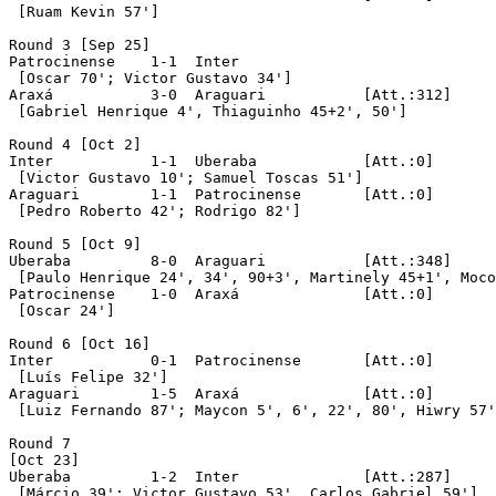
 [Ruam Kevin 57']

Round 3 [Sep 25]

Patrocinense 	1-1  Inter

 [Oscar 70'; Victor Gustavo 34']

Araxá		3-0  Araguari		[Att.:312]

 [Gabriel Henrique 4', Thiaguinho 45+2', 50']

Round 4 [Oct 2]

Inter		1-1  Uberaba		[Att.:0]

 [Victor Gustavo 10'; Samuel Toscas 51']

Araguari	1-1  Patrocinense	[Att.:0]

 [Pedro Roberto 42'; Rodrigo 82']

Round 5 [Oct 9]

Uberaba		8-0  Araguari		[Att.:348]

 [Paulo Henrique 24', 34', 90+3', Martinely 45+1', Moco
Patrocinense	1-0  Araxá		[Att.:0]

 [Oscar 24']

Round 6 [Oct 16]

Inter		0-1  Patrocinense	[Att.:0]

 [Luís Felipe 32']

Araguari	1-5  Araxá		[Att.:0]

 [Luiz Fernando 87'; Maycon 5', 6', 22', 80', Hiwry 57'
Round 7 

[Oct 23]

Uberaba		1-2  Inter		[Att.:287]

 [Márcio 39'; Victor Gustavo 53', Carlos Gabriel 59']
