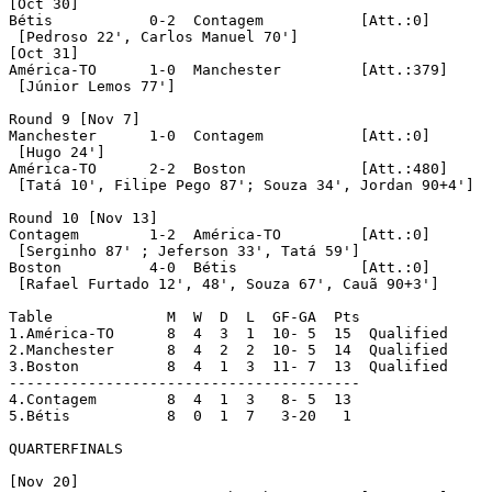
[Oct 30]

Bétis		0-2  Contagem		[Att.:0]

 [Pedroso 22', Carlos Manuel 70']

[Oct 31]

América-TO	1-0  Manchester		[Att.:379]

 [Júnior Lemos 77']

Round 9 [Nov 7]

Manchester	1-0  Contagem		[Att.:0]

 [Hugo 24']

América-TO	2-2  Boston		[Att.:480]

 [Tatá 10', Filipe Pego 87'; Souza 34', Jordan 90+4']

Round 10 [Nov 13]

Contagem	1-2  América-TO		[Att.:0]

 [Serginho 87' ; Jeferson 33', Tatá 59']

Boston		4-0  Bétis		[Att.:0]

 [Rafael Furtado 12', 48', Souza 67', Cauã 90+3']

Table		  M  W  D  L  GF-GA  Pts

1.América-TO	  8  4  3  1  10- 5  15  Qualified

2.Manchester	  8  4  2  2  10- 5  14  Qualified

3.Boston	  8  4  1  3  11- 7  13  Qualified

----------------------------------------

4.Contagem	  8  4  1  3   8- 5  13

5.Bétis		  8  0  1  7   3-20   1

QUARTERFINALS

[Nov 20]
