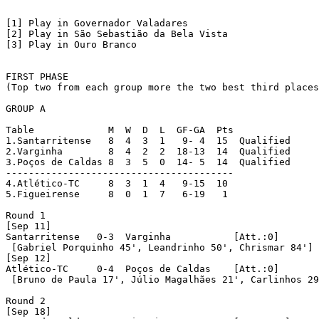
[1] Play in Governador Valadares

[2] Play in São Sebastião da Bela Vista

[3] Play in Ouro Branco

FIRST PHASE

(Top two from each group more the two best third places
GROUP A

Table		  M  W  D  L  GF-GA  Pts

1.Santarritense   8  4  3  1   9- 4  15  Qualified

2.Varginha	  8  4  2  2  18-13  14  Qualified

3.Poços de Caldas 8  3  5  0  14- 5  14  Qualified

----------------------------------------

4.Atlético-TC	  8  3  1  4   9-15  10

5.Figueirense	  8  0  1  7   6-19   1

Round 1 

[Sep 11]

Santarritense	0-3  Varginha		[Att.:0]

 [Gabriel Porquinho 45', Leandrinho 50', Chrismar 84']

[Sep 12]

Atlético-TC	0-4  Poços de Caldas	[Att.:0]

 [Bruno de Paula 17', Júlio Magalhães 21', Carlinhos 29
Round 2

[Sep 18]
