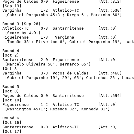
Poços de Caldas	0-0  Figueirense	[Att.:312]

[Sep 19]

Varginha	1-2  Atlético-TC	[Att.:530]

 [Gabriel Porquinho 45+3'; Diego 6', Marcinho 60']

Round 3 [Sep 26]

Atlético-TC	0-3  Santarritense	[Att.:0]

 [Score by W.O.]

Figueirense	1-3   Varginha		[Att.:0]

 [Tonhão 38'; Elivelton 6', Gabriel Porquinho 19', Luck
Round 4

[Oct 2]

Santarritense	2-0  Figueirense	[Att.:0]

 [Marcelo Oliveira 56', Bernardo 65']

[Oct 3]

Varginha	3-3  Poços de Caldas	[Att.:468]

 [Gabriel Porquinho 19', 29', 65'; Carlinhos 25', Lucas
Round 5

[Oct 8]

Poços de Caldas 0-0  Santarritense	[Att.:594]

[Oct 10]

Figueirense	1-2  Atlético-TC	[Att.:0]

 [Washington 45+1'; Rezende 32', Kennedy 81']

Round 6

[Oct 16]

Santarritense	0-0  Atlético-TC	[Att.:0]

[Oct 17]
