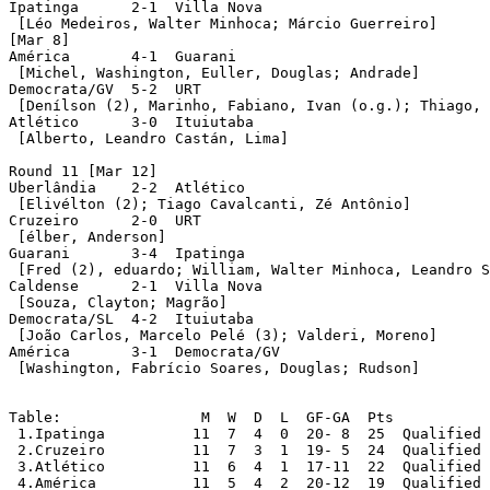
Ipatinga      2-1  Villa Nova

 [Léo Medeiros, Walter Minhoca; Márcio Guerreiro]

[Mar 8]

América       4-1  Guarani

 [Michel, Washington, Euller, Douglas; Andrade]

Democrata/GV  5-2  URT

 [Denílson (2), Marinho, Fabiano, Ivan (o.g.); Thiago, 
Atlético      3-0  Ituiutaba

 [Alberto, Leandro Castán, Lima]

Round 11 [Mar 12]

Uberlândia    2-2  Atlético

 [Elivélton (2); Tiago Cavalcanti, Zé Antônio]      

Cruzeiro      2-0  URT

 [élber, Anderson]

Guarani       3-4  Ipatinga

 [Fred (2), eduardo; William, Walter Minhoca, Leandro S
Caldense      2-1  Villa Nova

 [Souza, Clayton; Magrão]

Democrata/SL  4-2  Ituiutaba

 [João Carlos, Marcelo Pelé (3); Valderi, Moreno]

América       3-1  Democrata/GV

 [Washington, Fabrício Soares, Douglas; Rudson]

Table:		      M  W  D  L  GF-GA  Pts

 1.Ipatinga          11  7  4  0  20- 8  25  Qualified

 2.Cruzeiro          11  7  3  1  19- 5  24  Qualified

 3.Atlético          11  6  4  1  17-11  22  Qualified

 4.América           11  5  4  2  20-12  19  Qualified
