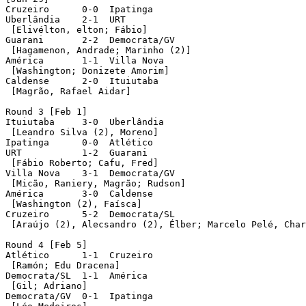
Cruzeiro      0-0  Ipatinga

Uberlândia    2-1  URT

 [Elivélton, elton; Fábio]

Guarani       2-2  Democrata/GV

 [Hagamenon, Andrade; Marinho (2)]

América       1-1  Villa Nova

 [Washington; Donizete Amorim]

Caldense      2-0  Ituiutaba

 [Magrão, Rafael Aidar]

Round 3 [Feb 1]

Ituiutaba     3-0  Uberlândia 

 [Leandro Silva (2), Moreno]   

Ipatinga      0-0  Atlético      

URT           1-2  Guarani

 [Fábio Roberto; Cafu, Fred]

Villa Nova    3-1  Democrata/GV

 [Micão, Raniery, Magrão; Rudson]

América       3-0  Caldense

 [Washington (2), Faísca]

Cruzeiro      5-2  Democrata/SL

 [Araújo (2), Alecsandro (2), Élber; Marcelo Pelé, Char
Round 4 [Feb 5]

Atlético      1-1  Cruzeiro

 [Ramón; Edu Dracena]

Democrata/SL  1-1  América 

 [Gil; Adriano]      

Democrata/GV  0-1  Ipatinga
