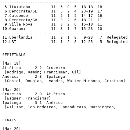
-------------------------------------------

 5.Ituiutaba         11  6  0  5  18-18  18

 6.Democrata/SL      11  5  2  4  23-19  17

 7.Caldense          11  5  1  5  14-17  16

 8.Democrata/GV      11  3  2  6  18-21  11

 9.Villa Nova        11  3  2  6  15-18  11

10.Guarani           11  3  1  7  15-23  10

- - - - - - - - - - - - - - - - - - - - - -

11.Uberlândia        11  2  1  8   9-23   7  Relegated

12.URT               11  1  2  8  12-25   5  Relegated

SEMIFINALS

[Mar 19]

Atlético      2-2  Cruzeiro

 [Rodrigo, Ramón; Francismar, Gil]

América       2-3  Ipatinga

 [Gesiel, Douglas; Leandro, Walter Minhoca, Cristian]

[Mar 26]

Cruzeiro      2-0  Atlético

 [Wagner, Francismar]

Ipatinga      3-1  América

 [william, leo Medeiros, Camanducaia; Washington]

FINALS

[Mar 29]
