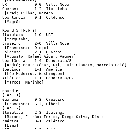
 [Léo Medeiros]

URT           0-0  Villa Nova

Guarani       1-2  Ituiutaba

 [Fred; Filhão, Moreno]

Uberlândia    0-1  Caldense

 [Magrão]

Round 5 [Feb 8]

Ituiutaba     1-0  URT

 [Marquinho]

Cruzeiro      2-0  Villa Nova

 [Francismar, Diego]

Caldense      2-1  Guarani

 [Augusto, Rafael Aidar; Vágner]

Uberlândia    1-4  Democrata/SL

 [André; Paulo César, Gil, Luís Cláudio, Marcelo Pelé]

Ipatinga      1-1  América 

 [Léo Medeiros; Washington]      

Atlético      1-1  Democrata/GV

 [Marcos; Marinho]

Round 6

[Feb 11]

Guarani       0-3  Cruzeiro

 [Francismar, Gil, Élber]

[Feb 12]

Ituiutaba     2-3  Ipatinga

 [Baiano, Filhão; Enrico, Diego Silva, Dênis]

América       0-1  Atlético 

 [Lima]     
