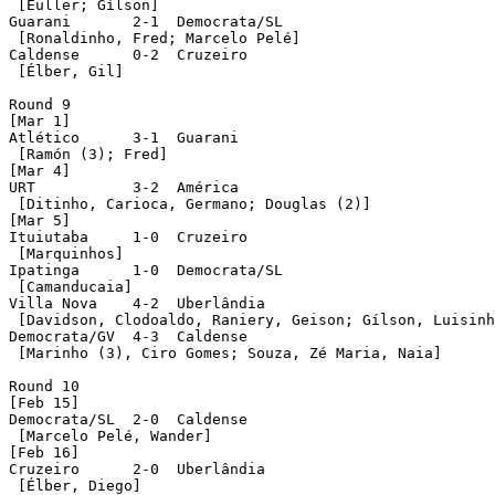
 [Euller; Gílson]   

Guarani       2-1  Democrata/SL

 [Ronaldinho, Fred; Marcelo Pelé]

Caldense      0-2  Cruzeiro

 [Élber, Gil]

Round 9

[Mar 1]

Atlético      3-1  Guarani

 [Ramón (3); Fred]

[Mar 4]

URT           3-2  América

 [Ditinho, Carioca, Germano; Douglas (2)]      

[Mar 5]

Ituiutaba     1-0  Cruzeiro

 [Marquinhos]

Ipatinga      1-0  Democrata/SL

 [Camanducaia]

Villa Nova    4-2  Uberlândia  

 [Davidson, Clodoaldo, Raniery, Geison; Gílson, Luisinh
Democrata/GV  4-3  Caldense

 [Marinho (3), Ciro Gomes; Souza, Zé Maria, Naia]

Round 10

[Feb 15]

Democrata/SL  2-0  Caldense

 [Marcelo Pelé, Wander]

[Feb 16]

Cruzeiro      2-0  Uberlândia 

 [Élber, Diego]   
