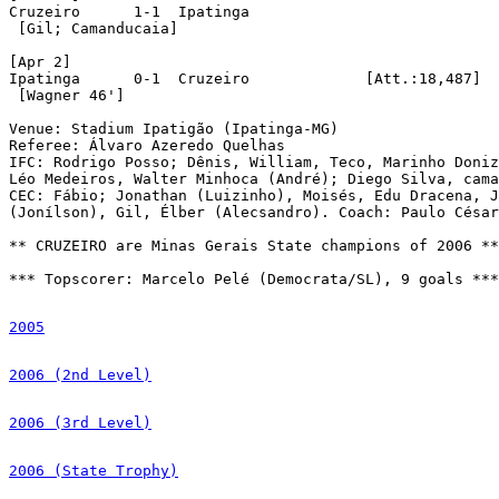
Cruzeiro      1-1  Ipatinga

 [Gil; Camanducaia]

[Apr 2]

Ipatinga      0-1  Cruzeiro		[Att.:18,487]

 [Wagner 46']

Venue: Stadium Ipatigão (Ipatinga-MG)

Referee: Álvaro Azeredo Quelhas

IFC: Rodrigo Posso; Dênis, William, Teco, Marinho Doniz
Léo Medeiros, Walter Minhoca (André); Diego Silva, cama
CEC: Fábio; Jonathan (Luizinho), Moisés, Edu Dracena, J
(Jonílson), Gil, Élber (Alecsandro). Coach: Paulo César
** CRUZEIRO are Minas Gerais State champions of 2006 **

*** Topscorer: Marcelo Pelé (Democrata/SL), 9 goals ***
2005
2006 (2nd Level)
2006 (3rd Level)
2006 (State Trophy)