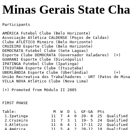
Minas Gerais State Ch
Participants

AMÉRICA Futebol Clube (Belo Horizonte)

Associação Atlética CALDENSE (Poços de Caldas)

Clube ATLÉTICO Mineiro (Belo Horizonte)

CRUZEIRO Esporte Clube (Belo Horizonte)

DEMOCRATA Futebol Clube (Sete Lagoas)		

Esporte Clube DEMOCRATA (Governador Valadares)	(+)

GUARANI Esporte Clube (Divinópolis)

IPATINGA Futebol Clube (Ipatinga)

ITUIUTABA Esporte Clube (Ituiutaba)

UBERLÂNDIA Esporte Clube (Uberlândia)		(+)

União Recreativa dos Trabalhadores - URT (Patos de Mina
VILLA NOVA Atlético Clube (Nova Lima)

(+) Promoted from Módulo II 2005

FIRST PHASE

Table:		      M  W  D  L  GF-GA  Pts

 1.Ipatinga          11  7  4  0  20- 8  25  Qualified

 2.Cruzeiro          11  7  3  1  19- 5  24  Qualified

 3.Atlético          11  6  4  1  17-11  22  Qualified

 4.América           11  5  4  2  20-12  19  Qualified
