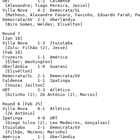
URT           1-2  Caldense

 [Alexandre; Tiago Pereira, Jesiel]

Villa Nova    4-2  Democrata/SL

 [Matheus, Alexandre Fávaro, Favinho, Eduardo Farah; Pa
Democrata/GV  2-1  Uberlândia    

 [Biro Gomes, Weldes; Elivélton]

Round 7

[Jan 18]

Villa Nova    1-3  Ituiutaba

 [Zulu; Filhão (2), Jessé]

[Feb 19]

Cruzeiro      1-1  América  

 [Élber; Washington]     

Uberlândia    1-0  Guarani

 [Elivélton]

Democrata/SL  2-1  Democrata/GV

Caldense      1-1  Ipatinga

 [Souza; Jaílton]

URT           2-3  Atlético

 [Ditinho (2); Zé Antônio (2), Marcos]     

Round 8 [Feb 25]

Villa Nova    0-1  Atlético

 [Zé Antônio]      

Ipatinga      4-0  URT

 [Diego Silva (2), Leo Medeiros, Gonçalves]

Ituiutaba     2-1  Democrata/GV

 [Filhão, Moreno; Marinho]

América       1-1  Uberlândia 
