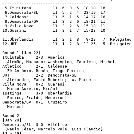
-------------------------------------------

 5.Ituiutaba         11  6  0  5  18-18  18

 6.Democrata/SL      11  5  2  4  23-19  17

 7.Caldense          11  5  1  5  14-17  16

 8.Democrata/GV      11  3  2  6  18-21  11

 9.Villa Nova        11  3  2  6  15-18  11

10.Guarani           11  3  1  7  15-23  10

- - - - - - - - - - - - - - - - - - - - - -

11.Uberlândia        11  2  1  8   9-23   7  Relegated

12.URT               11  1  2  8  12-25   5  Relegated

Round 1 [Jan 22]

Ituiutaba     2-3  América

 [Alemão, Machado; Washington, Fabrício, Michel]

Atlético      2-1  Caldense

 [Zé Antônio, Ramón; Tiago Pereira]

URT           2-2  Democrata/SL

 [Alexandre, Fábio Roberto; Lu, Marcelo]

Villa Nova    0-2  Guarani

 [Marco Aurélio, Micão]

Ipatinga      3-0  Uberlândia

 [Enrico, Eraldo, Medeiros]    

Democrata/GV  0-1  Cruzeiro

 [Moisés]

Round 2

[Jan 28]

Democrata/SL  3-0  Atlético 

 [Paulo César, Marcelo Pelé, Luís Cláudio]     

[Jan 29]
