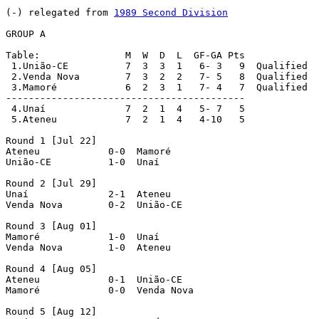
(-) relegated from 
1989 Second Division
GROUP A

Table:               M  W  D  L  GF-GA Pts

 1.União-CE          7  3  3  1   6- 3   9  Qualified

 2.Venda Nova        7  3  2  2   7- 5   8  Qualified

 3.Mamoré            6  2  3  1   7- 4   7  Qualified

------------------------------------------

 4.Unaí              7  2  1  4   5- 7   5

 5.Ateneu            7  2  1  4   4-10   5

Round 1 [Jul 22]

Ateneu            0-0  Mamoré

União-CE          1-0  Unaí

Round 2 [Jul 29]

Unaí              2-1  Ateneu

Venda Nova        0-2  União-CE

Round 3 [Aug 01]

Mamoré            1-0  Unaí

Venda Nova        1-0  Ateneu

Round 4 [Aug 05]

Ateneu            0-1  União-CE

Mamoré            0-0  Venda Nova

Round 5 [Aug 12]
