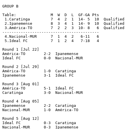
GROUP B

Table:               M  W  D  L  GF-GA Pts

 1.Caratinga         7  4  2  1  14- 5  10  Qualified

 2.Ipanemense        8  3  4  1  14- 9  10  Qualified

 3.América-TO        7  2  2  3  10- 8   6  Qualified

------------------------------------------

 4.Nacional-MUR      7  1  4  2   6-11   6

 5.Ideal FC          7  1  2  4   7-18   4

Round 1 [Jul 22]

América-TO        2-2  Ipanemense

Ideal FC          0-0  Nacional-MUR

Round 2 [Jul 29]

América-TO        1-0  Caratinga

Ipanemense        3-1  Ideal FC

Round 3 [Aug 01]

América-TO        5-1  Ideal FC

Caratinga         3-0  Nacional-MUR

Round 4 [Aug 05]

Ipanemense        2-2  Caratinga

Nacional-MUR      1-0  América-TO

Round 5 [Aug 12]

Ideal FC          0-3  Caratinga

Nacional-MUR      0-3  Ipanemense
