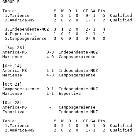
GROUP F

Table:               M  W  D  L  GF-GA Pts

 1.Mariense          3  2  1  0   9- 1   5  Qualified

 2.América-MS        2  0  2  0   1- 1   2  Qualified

------------------------------------------

 3.Independente-MUZ  3  1  2  0   2- 1   4

 4.Esportiva         1  0  1  0   1- 1   1

 5.Camposgeraiense   3  0  0  3   0- 9   0

 [Sep 23]

América-MS        0-0  Independente-MUZ

Mariense          4-0  Camposgeraiense

[Oct 14]

América-MS        1-1  Independente-MUZ

Mariense          4-0  Camposgeraiense

[Oct 21]

Camposgeraiense   0-1  Independente-MUZ

Mariense          1-1  Esportiva

[Oct 28]

América-MS         -   Camposgeraiense

Esportiva          -   Independente-MUZ

Table:               M  W  D  L  GF-GA Pts

 1.Mariense          3  2  1  0   9- 1   5  Qualified

 2.América-MS        2  0  2  0   1- 1   2  Qualified

------------------------------------------
