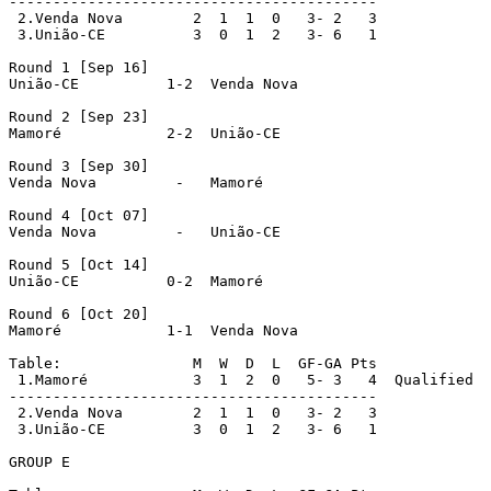
------------------------------------------

 2.Venda Nova        2  1  1  0   3- 2   3

 3.União-CE          3  0  1  2   3- 6   1

Round 1 [Sep 16]

União-CE          1-2  Venda Nova

Round 2 [Sep 23]

Mamoré            2-2  União-CE

Round 3 [Sep 30]

Venda Nova         -   Mamoré

Round 4 [Oct 07]

Venda Nova         -   União-CE

Round 5 [Oct 14]

União-CE          0-2  Mamoré

Round 6 [Oct 20]

Mamoré            1-1  Venda Nova

Table:               M  W  D  L  GF-GA Pts

 1.Mamoré            3  1  2  0   5- 3   4  Qualified

------------------------------------------

 2.Venda Nova        2  1  1  0   3- 2   3

 3.União-CE          3  0  1  2   3- 6   1

GROUP E
