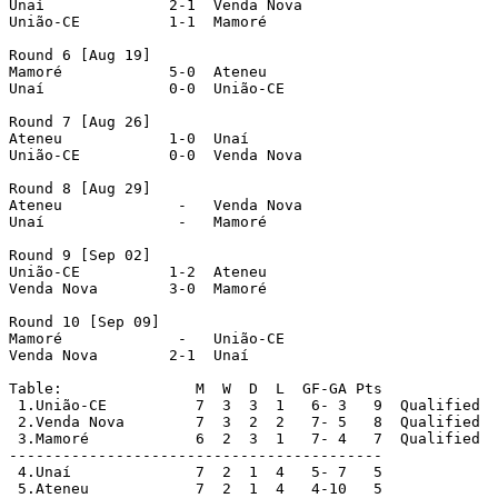
Unaí              2-1  Venda Nova

União-CE          1-1  Mamoré

Round 6 [Aug 19]

Mamoré            5-0  Ateneu

Unaí              0-0  União-CE

Round 7 [Aug 26]

Ateneu            1-0  Unaí

União-CE          0-0  Venda Nova

Round 8 [Aug 29]

Ateneu             -   Venda Nova

Unaí               -   Mamoré

Round 9 [Sep 02]

União-CE          1-2  Ateneu

Venda Nova        3-0  Mamoré

Round 10 [Sep 09]

Mamoré             -   União-CE

Venda Nova        2-1  Unaí

Table:               M  W  D  L  GF-GA Pts

 1.União-CE          7  3  3  1   6- 3   9  Qualified

 2.Venda Nova        7  3  2  2   7- 5   8  Qualified

 3.Mamoré            6  2  3  1   7- 4   7  Qualified

------------------------------------------

 4.Unaí              7  2  1  4   5- 7   5

 5.Ateneu            7  2  1  4   4-10   5
