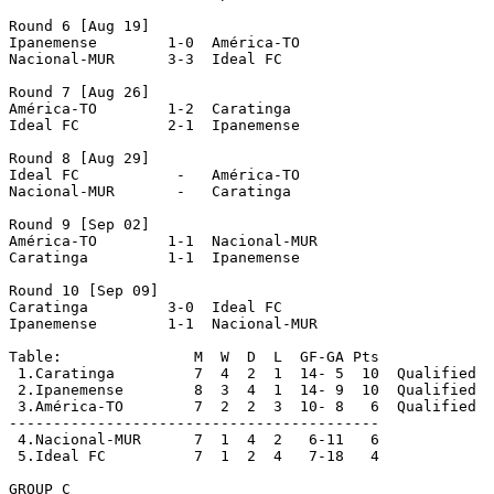
Round 6 [Aug 19]

Ipanemense        1-0  América-TO

Nacional-MUR      3-3  Ideal FC

Round 7 [Aug 26]

América-TO        1-2  Caratinga

Ideal FC          2-1  Ipanemense

Round 8 [Aug 29]

Ideal FC           -   América-TO

Nacional-MUR       -   Caratinga

Round 9 [Sep 02]

América-TO        1-1  Nacional-MUR

Caratinga         1-1  Ipanemense

Round 10 [Sep 09]

Caratinga         3-0  Ideal FC

Ipanemense        1-1  Nacional-MUR

Table:               M  W  D  L  GF-GA Pts

 1.Caratinga         7  4  2  1  14- 5  10  Qualified

 2.Ipanemense        8  3  4  1  14- 9  10  Qualified

 3.América-TO        7  2  2  3  10- 8   6  Qualified

------------------------------------------

 4.Nacional-MUR      7  1  4  2   6-11   6

 5.Ideal FC          7  1  2  4   7-18   4

GROUP C
