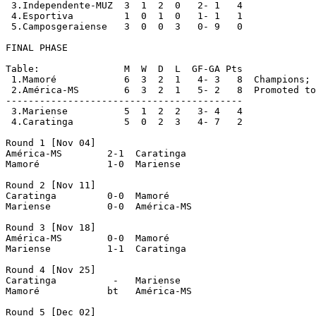
 3.Independente-MUZ  3  1  2  0   2- 1   4

 4.Esportiva         1  0  1  0   1- 1   1

 5.Camposgeraiense   3  0  0  3   0- 9   0

FINAL PHASE

Table:               M  W  D  L  GF-GA Pts

 1.Mamoré            6  3  2  1   4- 3   8  Champions; 
 2.América-MS        6  3  2  1   5- 2   8  Promoted to
------------------------------------------

 3.Mariense          5  1  2  2   3- 4   4

 4.Caratinga         5  0  2  3   4- 7   2

Round 1 [Nov 04]

América-MS        2-1  Caratinga

Mamoré            1-0  Mariense

Round 2 [Nov 11]

Caratinga         0-0  Mamoré

Mariense          0-0  América-MS

Round 3 [Nov 18]

América-MS        0-0  Mamoré

Mariense          1-1  Caratinga

Round 4 [Nov 25]

Caratinga          -   Mariense

Mamoré            bt   América-MS

Round 5 [Dec 02]
