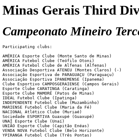
Minas Gerais Third Div
Campeonato Mineiro Terce
Participating clubs:

AMÉRICA Esporte Clube (Monte Santo de Minas)

AMÉRICA Futebol Clube (Teófilo Otoni)

AMÉRICA Futebol Clube de Alfenas (Alfenas)

Associação Desportiva ATENEU (Montes Claros) (-)

Associação Esportiva de PARAGUAÇU (Paraguaçu)

Associação Esportiva IPANEMENSE (Ipanema)

Clube Esportivo CAMPOSGERAIENSE (Campos Gerais)

Esporte Clube CARATINGA (Caratinga)

Esporte Clube MAMORÉ (Patos de Minas)

IDEAL Futebol Clube (Ipatinga)

INDEPENDENTE Futebol Clube (Muzambinho)

MARIENSE Futebol Clube (Maria da Fé)

NACIONAL Atlético Clube (Muriaé)

Sociedade ESPORTIVA Guaxupé (Guaxupé)

UNAÍ Esporte Clube (Unaí)

UNIÃO Esporte Clube (Capitão Enéas)

VENDA NOVA Futebol Clube (Belo Horizonte)

YPIRANGA Futebol Clube (Três Pontas)
