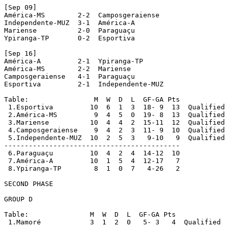
[Sep 09]

América-MS        2-2  Camposgeraiense

Independente-MUZ  3-1  América-A

Mariense          2-0  Paraguaçu

Ypiranga-TP       0-2  Esportiva

[Sep 16]

América-A         2-1  Ypiranga-TP

América-MS        2-2  Mariense

Camposgeraiense   4-1  Paraguaçu

Esportiva         2-1  Independente-MUZ

Table:                M  W  D  L  GF-GA Pts

 1.Esportiva         10  6  1  3  18- 9  13  Qualified

 2.América-MS         9  4  5  0  19- 8  13  Qualified

 3.Mariense          10  4  4  2  15-11  12  Qualified

 4.Camposgeraiense    9  4  2  3  11- 9  10  Qualified

 5.Independente-MUZ  10  2  5  3   9-10   9  Qualified

-------------------------------------------

 6.Paraguaçu         10  4  2  4  14-12  10

 7.América-A         10  1  5  4  12-17   7

 8.Ypiranga-TP        8  1  0  7   4-26   2

SECOND PHASE

GROUP D

Table:               M  W  D  L  GF-GA Pts

 1.Mamoré            3  1  2  0   5- 3   4  Qualified
