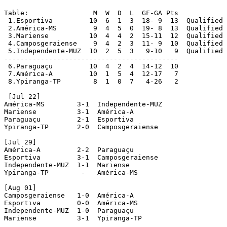
Table:                M  W  D  L  GF-GA Pts

 1.Esportiva         10  6  1  3  18- 9  13  Qualified

 2.América-MS         9  4  5  0  19- 8  13  Qualified

 3.Mariense          10  4  4  2  15-11  12  Qualified

 4.Camposgeraiense    9  4  2  3  11- 9  10  Qualified

 5.Independente-MUZ  10  2  5  3   9-10   9  Qualified

-------------------------------------------

 6.Paraguaçu         10  4  2  4  14-12  10

 7.América-A         10  1  5  4  12-17   7

 8.Ypiranga-TP        8  1  0  7   4-26   2

 [Jul 22]

América-MS        3-1  Independente-MUZ

Mariense          3-1  América-A

Paraguaçu         2-1  Esportiva

Ypiranga-TP       2-0  Camposgeraiense

[Jul 29]

América-A         2-2  Paraguaçu

Esportiva         3-1  Camposgeraiense

Independente-MUZ  1-1  Mariense

Ypiranga-TP        -   América-MS

[Aug 01]

Camposgeraiense   1-0  América-A

Esportiva         0-0  América-MS

Independente-MUZ  1-0  Paraguaçu

Mariense          3-1  Ypiranga-TP
