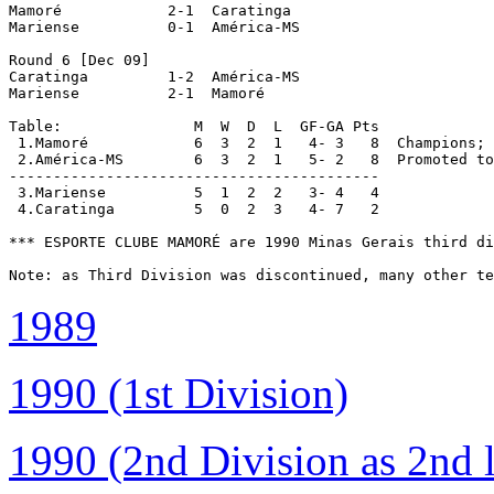
Mamoré            2-1  Caratinga

Mariense          0-1  América-MS

Round 6 [Dec 09]

Caratinga         1-2  América-MS

Mariense          2-1  Mamoré

Table:               M  W  D  L  GF-GA Pts

 1.Mamoré            6  3  2  1   4- 3   8  Champions; 
 2.América-MS        6  3  2  1   5- 2   8  Promoted to
------------------------------------------

 3.Mariense          5  1  2  2   3- 4   4

 4.Caratinga         5  0  2  3   4- 7   2

*** ESPORTE CLUBE MAMORÉ are 1990 Minas Gerais third di
1989
1990 (1st Division)
1990 (2nd Division as 2nd l