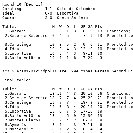
Round 10 [Dec 11] 

Caratinga	  1-1  Sete de Setembro

Ideal		  0-0  Esportiva

Guarani		  3-0  Santo Antônio

Table:               M  W  D  L  GF-GA Pts

 1.Guarani	    10  6  1  3  18- 9  13  Champion
 2.Sete de Setembro 10  4  5  1  17- 9  13  Promoted to
------------------------------------------

 3.Caratinga	    10  3  5  2   9- 6  11  Promoted t
 4.Ideal	    10  3  4  3  13- 9  10  Promoted t
 5.Esportiva	    10  3  4  3   9-11  10

 6.Santo Antônio    10  1  1  8   7-29   3

*** Guarani-Divinópolis are 1994 Minas Gerais Second Di
Final table:

Table:               M  W  D  L  GF-GA Pts

 1.Guarani	    18 11  4  3  29-10  26  Champion
 2.Sete de Setembro 18  7  7  4  25-20  21  Promoted to
 3.Caratinga	    18  7  7  4  19- 9  21  Promoted t
 4.Ideal	    18  6  8  4  20-14  20  Promoted t
 5.Esportiva	    18  6  7  5  17-16  19

 6.Santo Antônio    18  4  5  9  15-36  13

 7.Montes Claros     8  2  4  2   6- 4   8

 8.Aymorés	     8  1  4  3   7-11   6

 9.Nacional-M	     8  1  2  5   8-14   4
