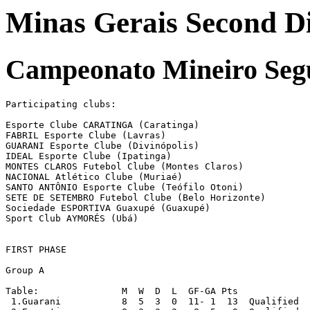
Minas Gerais Second Div
Campeonato Mineiro Seg
Participating clubs:

Esporte Clube CARATINGA (Caratinga)

FABRIL Esporte Clube (Lavras)

GUARANI Esporte Clube (Divinópolis)

IDEAL Esporte Clube (Ipatinga)

MONTES CLAROS Futebol Clube (Montes Claros)

NACIONAL Atlético Clube (Muriaé)

SANTO ANTÔNIO Esporte Clube (Teófilo Otoni)

SETE DE SETEMBRO Futebol Clube (Belo Horizonte)

Sociedade ESPORTIVA Guaxupé (Guaxupé)

Sport Club AYMORÉS (Ubá)

FIRST PHASE

Group A

Table:               M  W  D  L  GF-GA Pts

 1.Guarani	     8  5  3  0  11- 1  13  Qualified
