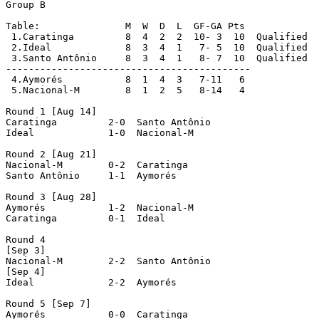
Group B

Table:               M  W  D  L  GF-GA Pts

 1.Caratinga	     8  4  2  2  10- 3  10  Qualified

 2.Ideal	     8  3  4  1   7- 5  10  Qualified

 3.Santo Antônio     8  3  4  1   8- 7  10  Qualified

-------------------------------------------

 4.Aymorés	     8  1  4  3   7-11   6

 5.Nacional-M	     8  1  2  5   8-14   4

Round 1 [Aug 14]

Caratinga	  2-0  Santo Antônio

Ideal		  1-0  Nacional-M

Round 2 [Aug 21]

Nacional-M	  0-2  Caratinga

Santo Antônio     1-1  Aymorés

Round 3 [Aug 28]

Aymorés		  1-2  Nacional-M

Caratinga	  0-1  Ideal

Round 4

[Sep 3]

Nacional-M	  2-2  Santo Antônio

[Sep 4]

Ideal		  2-2  Aymorés

Round 5 [Sep 7]

Aymorés		  0-0  Caratinga
