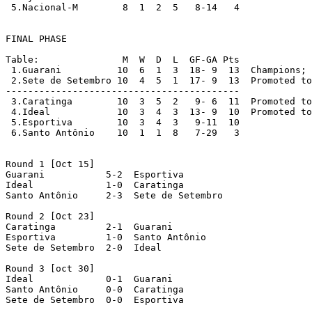
 5.Nacional-M	     8  1  2  5   8-14   4

FINAL PHASE

Table:               M  W  D  L  GF-GA Pts

 1.Guarani	    10  6  1  3  18- 9  13  Champion
 2.Sete de Setembro 10  4  5  1  17- 9  13  Promoted to
------------------------------------------

 3.Caratinga	    10  3  5  2   9- 6  11  Promoted t
 4.Ideal	    10  3  4  3  13- 9  10  Promoted t
 5.Esportiva	    10  3  4  3   9-11  10

 6.Santo Antônio    10  1  1  8   7-29   3

Round 1 [Oct 15] 

Guarani		  5-2  Esportiva

Ideal		  1-0  Caratinga

Santo Antônio	  2-3  Sete de Setembro

Round 2 [Oct 23] 

Caratinga	  2-1  Guarani

Esportiva	  1-0  Santo Antônio

Sete de Setembro  2-0  Ideal

Round 3 [oct 30] 

Ideal		  0-1  Guarani

Santo Antônio	  0-0  Caratinga

Sete de Setembro  0-0  Esportiva
