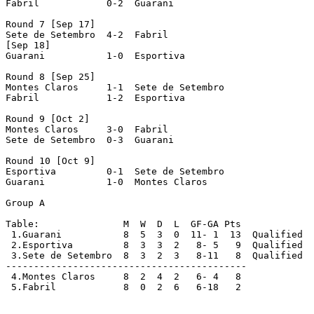
Fabril		  0-2  Guarani

Round 7 [Sep 17]

Sete de Setembro  4-2  Fabril

[Sep 18]

Guarani		  1-0  Esportiva

Round 8 [Sep 25]

Montes Claros	  1-1  Sete de Setembro

Fabril		  1-2  Esportiva

Round 9 [Oct 2]

Montes Claros	  3-0  Fabril

Sete de Setembro  0-3  Guarani

Round 10 [Oct 9]

Esportiva	  0-1  Sete de Setembro

Guarani		  1-0  Montes Claros

Group A

Table:               M  W  D  L  GF-GA Pts

 1.Guarani	     8  5  3  0  11- 1  13  Qualified

 2.Esportiva	     8  3  3  2   8- 5   9  Qualified

 3.Sete de Setembro  8  3  2  3   8-11   8  Qualified

-------------------------------------------

 4.Montes Claros     8  2  4  2   6- 4   8

 5.Fabril	     8  0  2  6   6-18   2
