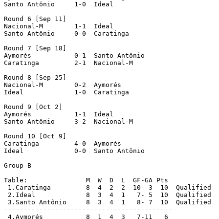
Santo Antônio	  1-0  Ideal

Round 6 [Sep 11]

Nacional-M	  1-1  Ideal

Santo Antônio	  0-0  Caratinga

Round 7 [Sep 18]

Aymorés		  0-1  Santo Antônio

Caratinga	  2-1  Nacional-M

Round 8 [Sep 25]

Nacional-M	  0-2  Aymorés

Ideal		  1-0  Caratinga

Round 9 [Oct 2]

Aymorés		  1-1  Ideal

Santo Antônio	  3-2  Nacional-M

Round 10 [Oct 9]

Caratinga	  4-0  Aymorés

Ideal		  0-0  Santo Antônio

Group B

Table:               M  W  D  L  GF-GA Pts

 1.Caratinga	     8  4  2  2  10- 3  10  Qualified

 2.Ideal	     8  3  4  1   7- 5  10  Qualified

 3.Santo Antônio     8  3  4  1   8- 7  10  Qualified

-------------------------------------------

 4.Aymorés	     8  1  4  3   7-11   6
