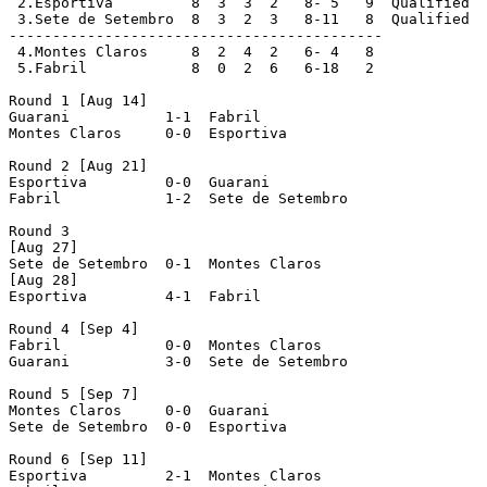
 2.Esportiva	     8  3  3  2   8- 5   9  Qualified

 3.Sete de Setembro  8  3  2  3   8-11   8  Qualified

-------------------------------------------

 4.Montes Claros     8  2  4  2   6- 4   8

 5.Fabril	     8  0  2  6   6-18   2

Round 1 [Aug 14]

Guarani		  1-1  Fabril

Montes Claros     0-0  Esportiva

Round 2 [Aug 21]

Esportiva	  0-0  Guarani

Fabril		  1-2  Sete de Setembro

Round 3

[Aug 27]

Sete de Setembro  0-1  Montes Claros

[Aug 28]

Esportiva	  4-1  Fabril

Round 4 [Sep 4]

Fabril		  0-0  Montes Claros

Guarani		  3-0  Sete de Setembro

Round 5 [Sep 7]

Montes Claros	  0-0  Guarani

Sete de Setembro  0-0  Esportiva

Round 6 [Sep 11]

Esportiva	  2-1  Montes Claros
