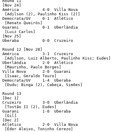
Round 11

[Nov 24]

América	 	 4-0  Villa Nova

 [Adilson (2), Paulinho Kiss (2)]

Democrata/GV	 0-1  Atlético	

 [Renato Queirós]

Guarani		 0-1  Uberlândia

 [Luiz Carlos]	 

[Nov 25]

Uberaba		 0-0  Cruzeiro

Round 12 [Nov 28]

América	 	 3-1  Cruzeiro

 [Adilson, Luiz Alberto, Paulinho Kiss; Eudes]

Uberlândia	 2-0  Atlético

 [Maurinho, Paulo Borges]	 

Villa Nova	 2-0  Guarani

 [Isaac, Geraldo Touro]

Democrata/GV	 1-4  Uberaba

 [Dudu; Binga (2), Cabeça, Simões]

Round 13

[Dec 1]

Cruzeiro	 3-0  Uberlândia

 [Tostão II (2), Eudes]	 

Guarani		 1-0  Uberaba

 [Gil]

[Dec 2]

Atlético	 2-0  Villa Nova

 [Éder Aleixo, Toninho Cerezo]
