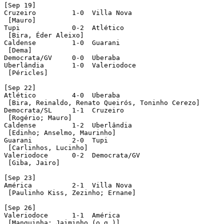
[Sep 19]

Cruzeiro	 1-0  Villa Nova

 [Mauro]

Tupi		 0-2  Atlético	 

 [Bira, Éder Aleixo]

Caldense	 1-0  Guarani

 [Dema]

Democrata/GV	 0-0  Uberaba

Uberlândia	 1-0  Valeriodoce

 [Péricles]

[Sep 22]

Atlético	 4-0  Uberaba

 [Bira, Reinaldo, Renato Queirós, Toninho Cerezo]

Democrata/SL	 1-1  Cruzeiro

 [Rogério; Mauro]

Caldense	 1-2  Uberlândia	

 [Edinho; Anselmo, Maurinho] 

Guarani		 2-0  Tupi

 [Carlinhos, Lucinho]

Valeriodoce	 0-2  Democrata/GV

 [Giba, Jairo]

[Sep 23]

América	 	 2-1  Villa Nova

 [Paulinho Kiss, Zezinho; Ernane]

[Sep 26]

Valeriodoce	 1-1  América

 [Manguinha; Jaiminho (o.g.)]	 
