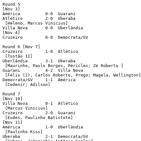
Round 5

[Nov 3]

América	 	 0-0  Guarani

Atlético	 2-0  Uberaba

 [Heleno, Marcus Vinícius]

Villa Nova	 0-0  Uberlândia	 

[Nov 4]

Cruzeiro	 0-0  Democrata/GV

Round 6 [Nov 7]

Cruzeiro	 1-0  Atlético	

 [Tostão II] 

Uberlândia	 3-1  Uberaba

 [Maurinho, Paulo Borges, Péricles; Zé Roberto ]

Guarani		 4-2  Villa Nova

 [Félix (2), Carlos Roberto, Prego; Magela, Wellington]

Democrata/GV	 1-1  América	

 [Cedenir; Adilson] 

Round 7

[Nov 10]

Villa Nova	 0-1  Atlético

 [Marcus Vinícius]	 

Cruzeiro	 2-0  Guarani

 [Eudes, Paulinho Batistote]

[Nov 11]

América	 	 1-0  Uberlândia

 [Paulinho Kiss]	 

Uberaba		 2-1  Democrata/GV
