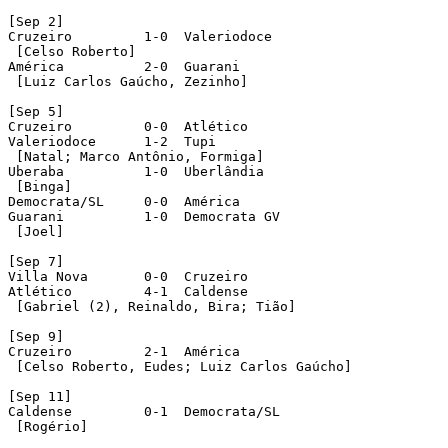
[Sep 2]

Cruzeiro	 1-0  Valeriodoce

 [Celso Roberto]

América	 	 2-0  Guarani

 [Luiz Carlos Gaúcho, Zezinho]

[Sep 5]

Cruzeiro	 0-0  Atlético	 

Valeriodoce	 1-2  Tupi

 [Natal; Marco Antônio, Formiga]

Uberaba		 1-0  Uberlândia

 [Binga]	 

Democrata/SL	 0-0  América	 

Guarani		 1-0  Democrata GV 

 [Joel]

[Sep 7]

Villa Nova	 0-0  Cruzeiro

Atlético	 4-1  Caldense

 [Gabriel (2), Reinaldo, Bira; Tião]

[Sep 9]

Cruzeiro	 2-1  América

 [Celso Roberto, Eudes; Luiz Carlos Gaúcho]	 	

[Sep 11]

Caldense	 0-1  Democrata/SL

 [Rogério]
