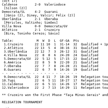
[Oct 17]

Caldense	 2-0  Valeriodoce

 [Sílson (2)]

Democrata/SL	 4-2  Guarani

 [Jânio (2), Diney, Valcir; Félix (2)]

Uberlândia	 2-1  Uberaba

 [Péricles, Valtinho; Simões]

Villa Nova	 0-0  Democrata/GV

Atlético	 2-1  Cruzeiro

 [Bira, Toninho Cerezo; Sávio]

Table:		  M  W  D  L  GF-GA  Pts

 1.Cruzeiro  	 22 11 10  1  31-14  32  Qualified + 1pt

 2.Atlético  	 22 13  5  4  38-16  31  Qualified

 3.Uberlândia    22 12  7  3  26-12  31  Qualified

 4.Villa Nova    22  8  8  6  24-20  24  Qualified

 5.Democrata/GV  22  5 12  5  17-15  22  Qualified

 6.América  	 22  8  5  9  22-20  21  Qualified

 7.Uberaba	 22  7  7  8  24-28  21  Qualified

 8.Guarani	 22  6  7  9  14-26  19  Qualified

- - - - - - - - - - - - - - - - - - - -

 9.Democrata/SL	 22  4 11  7  18-26  19  Relegation tournament

10.Tupi	 	 22  6  5 11  18-27  17	 Relegation tournament

11.Caldense	 22  6  5 11  14-26  17  Relegation tournament

12.Valeriodoce	 22  2  7 13  14-29  11  Relegation tournament

** Cruzeiro won the First Phase "Taça Minas Gerais" and
RELEGATION TOURNAMENT
