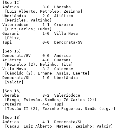
[Sep 12]

América	 	 3-0  Uberaba

 [Luiz Alberto, Petróleo, Zezinho]

Uberlândia	 2-0  Atlético	

 [Péricles, Valtinho] 

Valeriodoce	 1-1  Cruzeiro

 [Luiz Carlos; Eudes]

Guarani		 1-0  Villa Nova

 [Félix]

Tupi		 0-0  Democrata/GV

[Sep 15]

Democrata/GV	 0-0  América	 

Atlético	 4-0  Guarani

 [Reinaldo (2), Nelinho, Tita]

Villa Nova	 3-2  Caldense

 [Cândido (2), Ernane; Assis, Laerte]

Democrata/SL	 1-0  Uberlândia

 [Valcir]	 

[Sep 16]

Uberaba		 3-2  Valeriodoce

 [Binga, Estevão, Simões; Zé Carlos (2)]

Cruzeiro	 4-0  Tupi

 [Tostão II (2), Zezinho Figueroa, Simão (o.g.)]

[Sep 18]

América	 	 4-1  Democrata/SL

 [Cacau, Luiz Alberto, Mateus, Zezinho; Valcir]
