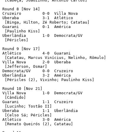
 [Cabeça, Joãozinho; Antônio Carlos]

Round 8 [Nov 14]

Cruzeiro	 0-0  Villa Nova

Uberaba		 3-1  Atlético

 [Binga, Hilton, Zé Roberto; Catatau]	 

Guarani		 0-1  América	

 [Paulinho Kiss]

Uberlândia	 1-0  Democrata/GV

 [Péricles]

Round 9 [Nov 17]

Atlético	 4-0  Guarani

 [Catatau, Marcus Vinícius, Nelinho, Rômulo]

Villa Nova	 2-0  Uberaba

 [Jefferson, Osmar]

Democrata/GV	 0-0  Cruzeiro

Uberlândia	 3-2  América	

 [Péricles (2), Vivinho; Paulinho Kiss] 

Round 10 [Nov 21]

Villa Nova	 1-0  Democrata/GV

 [Cândido]

Guarani		 1-1  Cruzeiro

 [Lucinho; Tostão II]

Uberaba		 1-1  Uberlândia

 [Celso Sá; Péricles]	 

Atlético	 3-0  América

 [Renato Queirós (2), Catatau]	 
