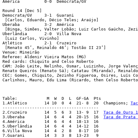
América	 	 0-0  Democrata/GV

Round 14 [Dec 5]

Democrata/GV	 3-1  Guarani

 [Carlos, Eduardo, Décio Teles; Araújo]

Uberaba		 3-2  América

 [Binga, Simões, Valter Lobão; Luiz Carlos Gaúcho, Zezinh
Uberlândia	 2-0  Villa Nova

 [Luiz Carlos, Vivinho]

Atlético	 2-1  Cruzeiro				[Att.: 108,935]

 [Renato 45’, Reinaldo 46’; Tostão II 23’]

Venue: Mineirão 

Referee: Aldenir Vieira Matos (MG)

Red cards: Chiquito and Celso Roberto 

CAM: João Leite, Nelinho, Osmar, Luizinho, Jorge Valenç
Renato Queirós (Renato Sá); Catatau (Miranda), Reinaldo
CEC: Gomes, Chiquito, Zezinho Figueroa, Osires, Luís Co
Carlinhos, Mauro, Edu Lima (Ricardo, then Celso Roberto
Table:		  M  W  D  L  GF-GA  Pts

1.Atlético  	 14 10  0  4  21- 8  20  Champions; 
Taç
---------------------------------------

2.Cruzeiro  	 14  5  6  3  13- 9  17  
Taça de Ouro 1
3.Uberaba	 14  6  4  4  20-15  16  
Taça de Prata 
4.América  	 14  6  4  4  18-13  16

5.Uberlândia     14  6  4  4  14-12  16

6.Villa Nova     14  4  2  8   8-17  10

7.Guarani	 14  3  3  8  13-23   9
