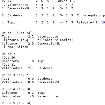
Table:            M  W  D  L  GF-GA Pts

1. Valeriodoce    6  3  1  2   7- 5  7

2. Democrata-SL   6  3  1  2   3- 3  7

---------------------------------------

3. Caldense       6  2  1  3   5- 6  5  To relegation p
- - - - - - - - - - - - - - - - - - - -

4. Tupi		  6  2  1  3   4- 5  5  Relegated to 
19
Round 1 [Oct 24]

Tupi          2-1  Valeriodoce

 [Antônio (o.g.), Paulinho; Zé Carlos]

Caldense      2-0  Democrata-SL

 [Dema, Silson]

Round 2 

[Oct 30]

Democrata-SL  1-0  Tupi

[Oct 31]

Valeriodoce   2-1  Caldense

Round 3 [Nov 7]

Tupi          0-0  Caldense

Valeriodoce   0-0  Democrata-SL

Round 4 [Nov 10]

Caldense      0-2  Tupi

Democrata-SL  1-0  Valeriodoce

Round 5 [Nov 14]
