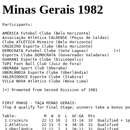
Minas Gerais 1982
Participants:

AMÉRICA Futebol Clube (Belo Horizonte)

Associação Atlética CALDENSE (Poços de Caldas)

Clube ATLÉTICO Mineiro (Belo Horizonte)

CRUZEIRO Esporte Clube (Belo Horizonte)

DEMOCRATA Futebol Clube (Sete Lagoas)		(+)

Esporte Clube DEMOCRATA (Governador Valadares)

GUARANI Esporte Clube (Divinópolis)

TUPI Foot Ball Club (Juiz de Fora)

UBERABA Sport Club (Uberaba)

UBERLÂNDIA Esporte Clube (Uberlândia)

VALERIODOCE Esporte Clube (Itabira)

VILLA NOVA Atlético Clube (Nova Lima)

(+) Promoted from Second Division of 1981

FIRST PHASE - TAÇA MINAS GERAIS:

(Top 8 qualify for Final Stage; winners take a bonus po
Table:		  M  W  D  L  GF-GA  Pts

 1.Cruzeiro  	 22 11 10  1  31-14  32  Qualified + 1pt

 2.Atlético  	 22 13  5  4  38-16  31  Qualified

 3.Uberlândia    22 12  7  3  26-12  31  Qualified
