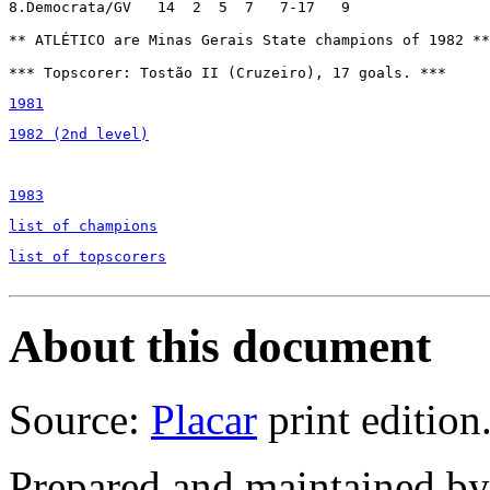
8.Democrata/GV   14  2  5  7   7-17   9

** ATLÉTICO are Minas Gerais State champions of 1982 **

*** Topscorer: Tostão II (Cruzeiro), 17 goals. ***
1981
1982 (2nd level)
1983
list of champions
list of topscorers
About this document
Source:
Placar
print edition
Prepared and maintained b