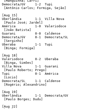
 [Manguinha; Larri]

Democrata/GV	 1-2  Tupi

 [Antônio Carlos; Formiga, Sejão]

[Aug 15]

Uberlândia	 1-1  Villa Nova

 [Paulo José; Jardel]

América	 	 1-0  Valeriodoce

 [João Batista]

Guarani		 0-0  Caldense

Democrata/GV	 0-1  Democrata/SL

 [Serginho]

Uberaba		 1-1  Tupi

 [Binga; Formiga]

[Aug 18]

Valeriodoce	 0-2  Uberaba

 [Binga, Simões]

Villa Nova	 1-1  Guarani

 [Paulo Roberto; Prego]

Tupi		 0-1  América

 [Lúcio]	 

Democrata/SL	 1-1  Caldense

 [Rogério; Alexandrino]

[Aug 19]

Uberlândia	 1-1  Democrata/GV

 [Paulo Borges; Dudu]

[Aug 22]
