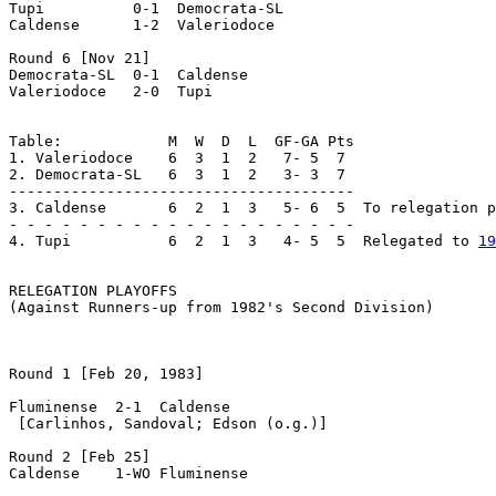
Tupi          0-1  Democrata-SL

Caldense      1-2  Valeriodoce

Round 6 [Nov 21]

Democrata-SL  0-1  Caldense

Valeriodoce   2-0  Tupi

Table:            M  W  D  L  GF-GA Pts

1. Valeriodoce    6  3  1  2   7- 5  7

2. Democrata-SL   6  3  1  2   3- 3  7

---------------------------------------

3. Caldense       6  2  1  3   5- 6  5  To relegation p
- - - - - - - - - - - - - - - - - - - -

4. Tupi		  6  2  1  3   4- 5  5  Relegated to 
19
RELEGATION PLAYOFFS

(Against Runners-up from 1982's Second Division)

Round 1 [Feb 20, 1983]

Fluminense  2-1  Caldense

 [Carlinhos, Sandoval; Edson (o.g.)]

Round 2 [Feb 25]

Caldense    1-WO Fluminense
