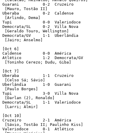
Guarani		 0-2  Cruzeiro

 [Mauro, Tostão II]

Uberaba		 0-2  Caldense

 [Arlindo, Dema]

Tupi		 0-0  Valeriodoce

Democrata/SL	 0-2  Villa Nova

 [Geraldo Touro, Wellington]

Democrata/GV	 1-1  Uberlândia	

 [Jairo; Anselmo] 

[Oct 6]

Caldense	 0-0  América	 

Atlético	 1-2  Democrata/GV

 [Toninho Cerezo; Dudu, Giba]

[Oct 7]

Uberaba		 1-1  Cruzeiro

 [Celso Sá; Sávio]

Uberlândia	 1-0  Guarani

 [Paulo Borges]

Tupi		 3-0  Villa Nova

 [Darlan (2), Ronaldo]

Democrata/SL	 1-1  Valeriodoce

 [Larri; Almir]

[Oct 10]

Cruzeiro	 2-1  América

 [Sávio, Tostão II; Paulinho Kiss]	 

Valeriodoce	 0-1  Atlético
