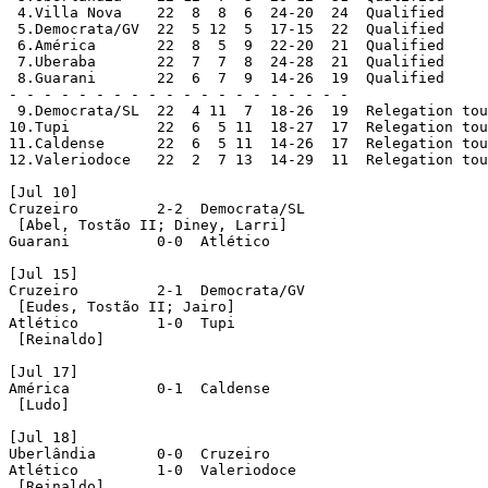
 4.Villa Nova    22  8  8  6  24-20  24  Qualified

 5.Democrata/GV  22  5 12  5  17-15  22  Qualified

 6.América  	 22  8  5  9  22-20  21  Qualified

 7.Uberaba	 22  7  7  8  24-28  21  Qualified

 8.Guarani	 22  6  7  9  14-26  19  Qualified

- - - - - - - - - - - - - - - - - - - -

 9.Democrata/SL	 22  4 11  7  18-26  19  Relegation tournament

10.Tupi	 	 22  6  5 11  18-27  17	 Relegation tournament

11.Caldense	 22  6  5 11  14-26  17  Relegation tournament

12.Valeriodoce	 22  2  7 13  14-29  11  Relegation tournament

[Jul 10]

Cruzeiro	 2-2  Democrata/SL

 [Abel, Tostão II; Diney, Larri]

Guarani		 0-0  Atlético

[Jul 15]

Cruzeiro	 2-1  Democrata/GV

 [Eudes, Tostão II; Jairo]

Atlético	 1-0  Tupi

 [Reinaldo]

[Jul 17]

América	 	 0-1  Caldense

 [Ludo]

[Jul 18]

Uberlândia	 0-0  Cruzeiro

Atlético	 1-0  Valeriodoce

 [Reinaldo]
