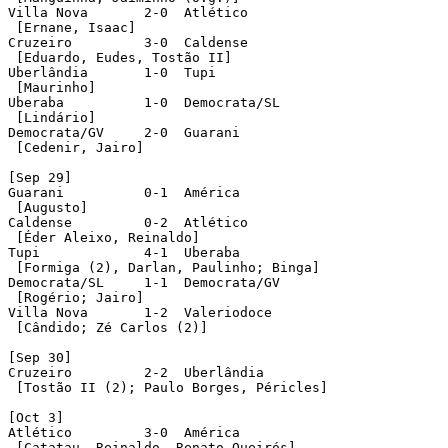
Villa Nova	 2-0  Atlético

 [Ernane, Isaac]	 

Cruzeiro	 3-0  Caldense

 [Eduardo, Eudes, Tostão II]

Uberlândia	 1-0  Tupi

 [Maurinho]

Uberaba		 1-0  Democrata/SL

 [Lindário]

Democrata/GV	 2-0  Guarani

 [Cedenir, Jairo]

[Sep 29]

Guarani		 0-1  América

 [Augusto]	 

Caldense	 0-2  Atlético	

 [Éder Aleixo, Reinaldo] 

Tupi		 4-1  Uberaba

 [Formiga (2), Darlan, Paulinho; Binga]

Democrata/SL	 1-1  Democrata/GV

 [Rogério; Jairo]

Villa Nova	 1-2  Valeriodoce 

 [Cândido; Zé Carlos (2)]

[Sep 30]

Cruzeiro	 2-2  Uberlândia

 [Tostão II (2); Paulo Borges, Péricles]	 

[Oct 3]

Atlético	 3-0  América	 

 [Catatau, Reinaldo, Renato Queirós]
