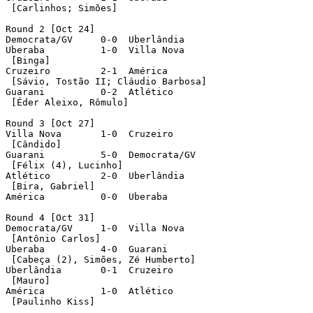
 [Carlinhos; Simões]

Round 2 [Oct 24]

Democrata/GV	 0-0  Uberlândia	 

Uberaba		 1-0  Villa Nova

 [Binga]

Cruzeiro	 2-1  América

 [Sávio, Tostão II; Cláudio Barbosa]

Guarani		 0-2  Atlético	

 [Éder Aleixo, Rômulo] 

Round 3 [Oct 27]

Villa Nova	 1-0  Cruzeiro

 [Cândido]

Guarani		 5-0  Democrata/GV

 [Félix (4), Lucinho]

Atlético	 2-0  Uberlândia

 [Bira, Gabriel]	 

América	 	 0-0  Uberaba

Round 4 [Oct 31]

Democrata/GV	 1-0  Villa Nova

 [Antônio Carlos]

Uberaba		 4-0  Guarani

 [Cabeça (2), Simões, Zé Humberto]

Uberlândia	 0-1  Cruzeiro

 [Mauro]

América	 	 1-0  Atlético	

 [Paulinho Kiss] 
