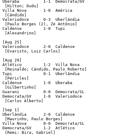
Uberaba		 1-1  Democrata/GV

 [Hilton; Dudu]

Villa Nova	 1-0  América	 

 [Cândido]

Valeriodoce	 0-3  Uberlândia

 [Paulo Borges (2), Zé Antônio]	 

Caldense	 1-0  Tupi

 [Alexandrino]

[Aug 25]

Valeriodoce	 2-0  Caldense

 [Evaristo, Luiz Carlos]

[Aug 29]

Atlético	 1-2  Villa Nova

 [Reinaldo; Cândido, Paulo Roberto]

Tupi		 0-1  Uberlândia

 [Péricles]	 

Caldense	 1-0  Uberaba

 [Gilbertinho]

Guarani		 0-0  Democrata/SL

Democrata/GV	 1-0  Valeriodoce

 [Carlos Alberto]

[Sep 1]

Uberlândia	 2-0  Caldense

 [Maurinho, Paulo Borges]

Villa Nova	 0-0  Democrata/SL

Democrata/GV	 1-2  Atlético	 

 [Remi: Bira, Gabriel]
