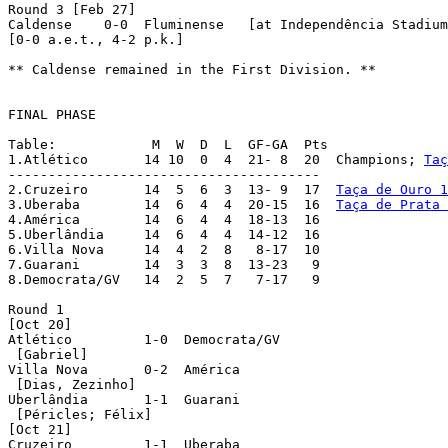
Round 3 [Feb 27]

Caldense    0-0  Fluminense   [at Independência Stadium
[0-0 a.e.t., 4-2 p.k.]

** Caldense remained in the First Division. **

FINAL PHASE

Table:		  M  W  D  L  GF-GA  Pts

1.Atlético  	 14 10  0  4  21- 8  20  Champions; 
Taç
---------------------------------------

2.Cruzeiro  	 14  5  6  3  13- 9  17  
Taça de Ouro 1
3.Uberaba	 14  6  4  4  20-15  16  
Taça de Prata 
4.América  	 14  6  4  4  18-13  16

5.Uberlândia     14  6  4  4  14-12  16

6.Villa Nova     14  4  2  8   8-17  10

7.Guarani	 14  3  3  8  13-23   9

8.Democrata/GV   14  2  5  7   7-17   9

Round 1

[Oct 20]

Atlético	 1-0  Democrata/GV

 [Gabriel]

Villa Nova	 0-2  América

 [Dias, Zezinho]

Uberlândia	 1-1  Guarani

 [Péricles; Félix]

[Oct 21]

Cruzeiro	 1-1  Uberaba
