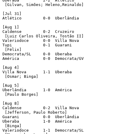
Uberaba		 2-2  Atlético

 [Gilvan, Simões; Heleno,Reinaldo]	 

[Jul 31]

Atlético	 0-0  Uberlândia	 

[Aug 1]

Caldense	 0-2  Cruzeiro

 [Luiz Carlos Oliveira, Tostão II]

Valeriodoce	 0-0  Villa Nova

Tupi		 0-1  Guarani

 [Félix]

Democrata/SL	 0-0  Uberaba

América	 	 0-0  Democrata/GV

[Aug 4]

Villa Nova	 1-1  Uberaba

 [Osmar; Binga]		 

[Aug 5]

Uberlândia	 1-0  América

 [Paulo Borges]	 

[Aug 8]

Caldense	 0-2  Villa Nova

 [Jefferson, Paulo Roberto]

Guarani		 0-0  Uberlândia	 

Uberaba		 1-0  América	

 [Binga] 

Valeriodoce	 1-1  Democrata/SL
