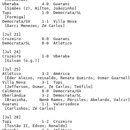
Uberaba		 4-0  Guarani

 [Simões (2), Hilton, Joãozinho]

Tupi		 1-0  Democrata/SL

 [Formiga]

Democrata/GV	 1-1  Villa Nova

 [Darci Menezes; Zé Carlos]

[Jul 21]

Cruzeiro	 0-0  Guarani

Democrata/SL	 0-0  Atlético	 

[Jul 24]

Cruzeiro	 1-0  Uberaba

 [Gilvan (o.g.)]

[Jul 25]

Atlético	 3-2  América	

 [Éder Aleixo, reinaldo, Renato Queirós; Osmar Guarnell
Villa Nova	 3-1  Tupi

 [Jefferson, Osmar, Zé Carlos; Teófilo]

Caldense	 0-0  Democrata/GV

Uberlândia	 3-2  Democrata/SL

 [Brasinha, 	Nenê Ramos, Péricles; Abelardo, Valcir]

Guarani		 1-1  Valeriodoce

 [Carlinhos; Zé Carlos]

[Jul 28]

Tupi		 1-2  Cruzeiro

 [Tostão II, Edson; Ronaldo]
