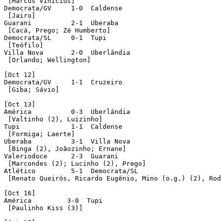
 [Marcus Vinícius]	 

Democrata/GV	 1-0  Caldense

 [Jairo]

Guarani		 2-1  Uberaba

 [Cacá, Prego; Zé Humberto]

Democrata/SL	 0-1  Tupi

 [Teófilo]

Villa Nova	 2-0  Uberlândia

 [Orlando; Wellington]	 

[Oct 12]

Democrata/GV	 1-1  Cruzeiro

 [Giba; Sávio]

[Oct 13]

América	 	 0-3  Uberlândia

 [Valtinho (2), Luizinho]	 

Tupi		 1-1  Caldense

 [Formiga; Laerte]

Uberaba		 3-1  Villa Nova

 [Binga (2), Joãozinho; Ernane]

Valeriodoce	 2-3  Guarani

 [Marcondes (2); Lucinho (2), Prego]

Atlético	 5-1  Democrata/SL

 [Renato Queirós, Ricardo Eugênio, Mino (o.g.) (2), Rod
[Oct 16]

América	 	3-0  Tupi

 [Paulinho Kiss (3)]
