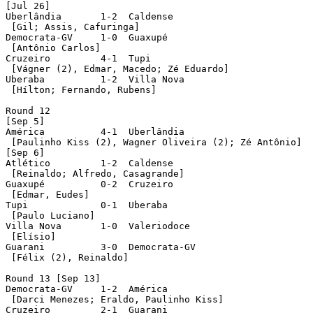
[Jul 26]

Uberlândia	 1-2  Caldense

 [Gil; Assis, Cafuringa]

Democrata-GV	 1-0  Guaxupé

 [Antônio Carlos]		 

Cruzeiro	 4-1  Tupi

 [Vágner (2), Edmar, Macedo; Zé Eduardo] 

Uberaba	 	 1-2  Villa Nova

 [Hílton; Fernando, Rubens]

Round 12

[Sep 5]

América		 4-1  Uberlândia

 [Paulinho Kiss (2), Wagner Oliveira (2); Zé Antônio]	 

[Sep 6]

Atlético	 1-2  Caldense

 [Reinaldo; Alfredo, Casagrande]

Guaxupé		 0-2  Cruzeiro

 [Edmar, Eudes]

Tupi 	 	 0-1  Uberaba

 [Paulo Luciano]

Villa Nova	 1-0  Valeriodoce

 [Elísio]

Guarani		 3-0  Democrata-GV

 [Félix (2), Reinaldo]

Round 13 [Sep 13]

Democrata-GV	 1-2  América

 [Darci Menezes; Eraldo, Paulinho Kiss]		 

Cruzeiro	 2-1  Guarani
