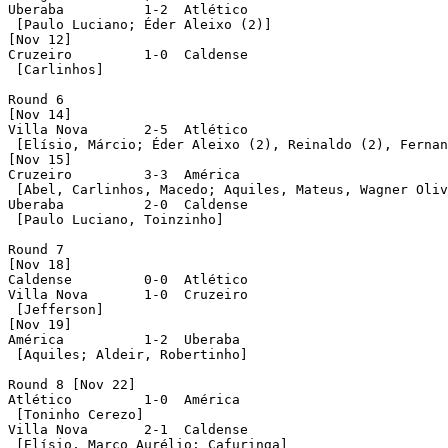
Uberaba	 	 1-2  Atlético	

 [Paulo Luciano; Éder Aleixo (2)] 

[Nov 12]

Cruzeiro	 1-0  Caldense

 [Carlinhos]

Round 6

[Nov 14]

Villa Nova	 2-5  Atlético

 [Elísio, Márcio; Éder Aleixo (2), Reinaldo (2), Fernan
[Nov 15]

Cruzeiro	 3-3  América

 [Abel, Carlinhos, Macedo; Aquiles, Mateus, Wagner Oliveir
Uberaba	 	 2-0  Caldense

 [Paulo Luciano, Toinzinho]

Round 7

[Nov 18]

Caldense	 0-0  Atlético	 

Villa Nova	 1-0  Cruzeiro

 [Jefferson]

[Nov 19]

América		 1-2  Uberaba

 [Aquiles; Aldeir, Robertinho]

Round 8 [Nov 22]

Atlético	 1-0  América

 [Toninho Cerezo]		 

Villa Nova	 2-1  Caldense

 [Elísio, Marco Aurélio; Cafuringa]
