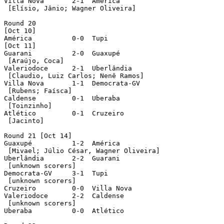
Villa Nova	 2-1  América

 [Elísio, Jânio; Wagner Oliveira]		 

Round 20

[Oct 10]

América		 0-0  Tupi

[Oct 11]

Guarani		 2-0  Guaxupé

 [Araújo, Coca]		 

Valeriodoce	 2-1  Uberlândia

 [Claudio, Luiz Carlos; Nenê Ramos]	 

Villa Nova	 1-1  Democrata-GV

 [Rubens; Faísca]

Caldense	 0-1  Uberaba

 [Toinzinho]

Atlético	 0-1  Cruzeiro

 [Jacinto]

Round 21 [Oct 14]

Guaxupé		 1-2  América

 [Mivael; Júlio César, Wagner Oliveira]		 

Uberlândia	 2-2  Guarani

 [unknown scorers]

Democrata-GV	 3-1  Tupi

 [unknown scorers]

Cruzeiro	 0-0  Villa Nova

Valeriodoce	 2-2  Caldense

 [unknown scorers]

Uberaba	 	 0-0  Atlético	 
