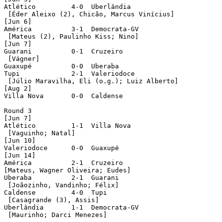
Atlético	 4-0  Uberlândia

 [Éder Aleixo (2), Chicão, Marcus Vinícius]	 

[Jun 6]

América		 3-1  Democrata-GV

 [Mateus (2), Paulinho Kiss; Nino]

[Jun 7]

Guarani		 0-1  Cruzeiro

 [Vágner]

Guaxupé		 0-0  Uberaba

Tupi 	 	 2-1  Valeriodoce

 [Júlio Maravilha, Eli (o.g.); Luiz Alberto] 

[Aug 2]

Villa Nova	 0-0  Caldense

Round 3

[Jun 7]

Atlético	 1-1  Villa Nova

 [Vaguinho; Natal]

[Jun 10]

Valeriodoce	 0-0  Guaxupé		 

[Jun 14]

América		 2-1  Cruzeiro

[Mateus, Wagner Oliveira; Eudes] 

Uberaba	 	 2-1  Guarani

 [Joãozinho, Vandinho; Félix]

Caldense	 4-0  Tupi

 [Casagrande (3), Assis]

Uberlândia	 1-1  Democrata-GV

 [Maurinho; Darci Menezes]
