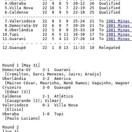
 4.Uberaba	 22  9  8  5  20-12  26  Qualified

 5.Villa Nova    22 10  5  7  22-19  25  Qualified

 6.Caldense	 22  8  9  5  22-18  25  Qualified

---------------------------------------

 7.Valeriodoce	 22  8  5  9  25-24  21  To 
1981 Minas 
 8.Democrata-GV  22  6  9  7  20-26  21  To 
1981 Minas 
 9.Uberlândia    22  5  8  9  25-33  18  To 
1981 Minas 
10.Tupi	 	 22  6  5 11  16-30  17  To 
1981 Minas 
11.Guarani	 22  5  4 13  17-26  14  To 
1981 Minas 
- - - - - - - - - - - - - - - - - - - -

12.Guaxupé  	 22  1  8 13  11-33  10  Relegated

Round 1 [May 31]

Democrata-GV	 3-1  Guarani

 [Cremilton, Darci Menezes, Jairo; Araújo] 

Uberlândia	 3-2  América

 [Mairon César, Maurinho, Nenê Ramos; Vaguinho, Wagner 
Cruzeiro	 3-0  Guaxupé

 [Edmar (3)]

Caldense	 2-1  Atlético

 [Casagrande (2); Vilmar]

Valeriodoce	 0-1  Villa Nova

 [Elísio]

Uberaba	 	 1-0  Tupi

 [Paulo Luciano]

Round 2

[Jun 3]
