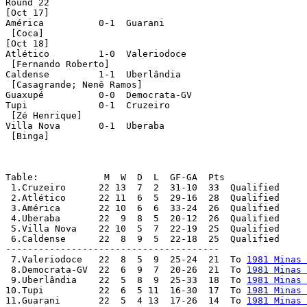
Round 22

[Oct 17]

América		 0-1  Guarani

 [Coca]

[Oct 18]

Atlético	 1-0  Valeriodoce

 [Fernando Roberto]

Caldense	 1-1  Uberlândia

 [Casagrande; Nenê Ramos]	 

Guaxupé		 0-0  Democrata-GV

Tupi 	 	 0-1  Cruzeiro

 [Zé Henrique]

Villa Nova	 0-1  Uberaba

 [Binga]

Table:		  M  W  D  L  GF-GA  Pts

 1.Cruzeiro  	 22 13  7  2  31-10  33  Qualified

 2.Atlético  	 22 11  6  5  29-16  28  Qualified

 3.América  	 22 10  6  6  33-24  26  Qualified

 4.Uberaba	 22  9  8  5  20-12  26  Qualified

 5.Villa Nova    22 10  5  7  22-19  25  Qualified

 6.Caldense	 22  8  9  5  22-18  25  Qualified

---------------------------------------

 7.Valeriodoce	 22  8  5  9  25-24  21  To 
1981 Minas 
 8.Democrata-GV  22  6  9  7  20-26  21  To 
1981 Minas 
 9.Uberlândia    22  5  8  9  25-33  18  To 
1981 Minas 
10.Tupi	 	 22  6  5 11  16-30  17  To 
1981 Minas 
11.Guarani	 22  5  4 13  17-26  14  To 
1981 Minas 