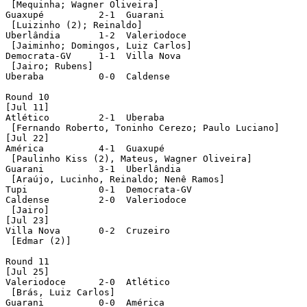
 [Mequinha; Wagner Oliveira]	 

Guaxupé		 2-1  Guarani

 [Luizinho (2); Reinaldo]

Uberlândia	 1-2  Valeriodoce

 [Jaiminho; Domingos, Luiz Carlos]

Democrata-GV	 1-1  Villa Nova

 [Jairo; Rubens]

Uberaba	 	 0-0  Caldense

Round 10

[Jul 11]

Atlético	 2-1  Uberaba

 [Fernando Roberto, Toninho Cerezo; Paulo Luciano]

[Jul 22]

América		 4-1  Guaxupé

 [Paulinho Kiss (2), Mateus, Wagner Oliveira]		 

Guarani		 3-1  Uberlândia

 [Araújo, Lucinho, Reinaldo; Nenê Ramos]	 

Tupi 	 	 0-1  Democrata-GV

Caldense	 2-0  Valeriodoce

 [Jairo]

[Jul 23]

Villa Nova	 0-2  Cruzeiro

 [Edmar (2)]

Round 11

[Jul 25]

Valeriodoce	 2-0  Atlético

 [Brás, Luiz Carlos]	 

Guarani		 0-0  América		 
