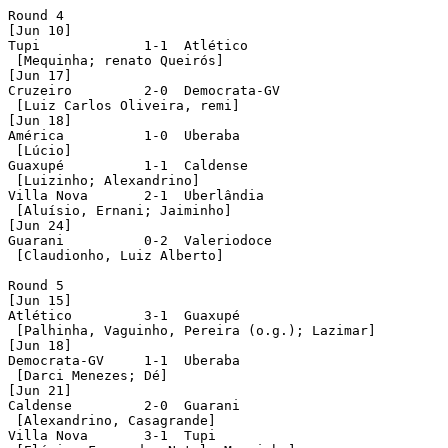
Round 4

[Jun 10]

Tupi 	 	 1-1  Atlético

 [Mequinha; renato Queirós]	 

[Jun 17]

Cruzeiro	 2-0  Democrata-GV

 [Luiz Carlos Oliveira, remi]

[Jun 18]

América		 1-0  Uberaba

 [Lúcio]

Guaxupé		 1-1  Caldense

 [Luizinho; Alexandrino]

Villa Nova	 2-1  Uberlândia

 [Aluísio, Ernani; Jaiminho]	 

[Jun 24]

Guarani		 0-2  Valeriodoce

 [Claudionho, Luiz Alberto]

Round 5

[Jun 15]

Atlético	 3-1  Guaxupé

 [Palhinha, Vaguinho, Pereira (o.g.); Lazimar]		 

[Jun 18]

Democrata-GV	 1-1  Uberaba

 [Darci Menezes; Dé]

[Jun 21]

Caldense	 2-0  Guarani

 [Alexandrino, Casagrande]

Villa Nova	 3-1  Tupi
