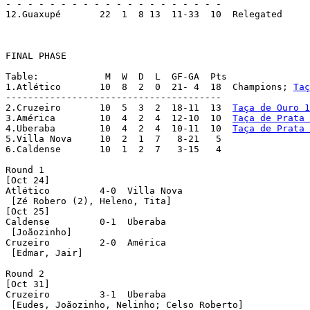
- - - - - - - - - - - - - - - - - - - -

12.Guaxupé  	 22  1  8 13  11-33  10  Relegated

FINAL PHASE

Table:		  M  W  D  L  GF-GA  Pts

1.Atlético  	 10  8  2  0  21- 4  18  Champions; 
Taç
---------------------------------------

2.Cruzeiro  	 10  5  3  2  18-11  13  
Taça de Ouro 1
3.América  	 10  4  2  4  12-10  10  
Taça de Prata 
4.Uberaba	 10  4  2  4  10-11  10  
Taça de Prata 
5.Villa Nova     10  2  1  7   8-21   5

6.Caldense	 10  1  2  7   3-15   4

Round 1

[Oct 24]

Atlético	 4-0  Villa Nova

 [Zé Robero (2), Heleno, Tita]

[Oct 25]

Caldense	 0-1  Uberaba

 [Joãozinho]

Cruzeiro	 2-0  América

 [Edmar, Jair]

Round 2

[Oct 31]

Cruzeiro	 3-1  Uberaba

 [Eudes, Joãozinho, Nelinho; Celso Roberto]
