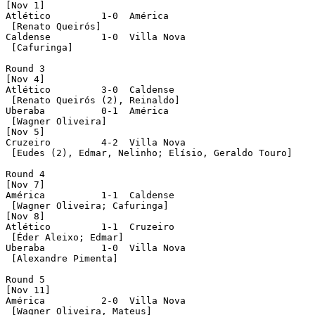
[Nov 1]

Atlético	 1-0  América

 [Renato Queirós]

Caldense	 1-0  Villa Nova

 [Cafuringa]

Round 3

[Nov 4]

Atlético	 3-0  Caldense

 [Renato Queirós (2), Reinaldo]

Uberaba	 	 0-1  América

 [Wagner Oliveira]

[Nov 5]

Cruzeiro	 4-2  Villa Nova

 [Eudes (2), Edmar, Nelinho; Elísio, Geraldo Touro]

Round 4

[Nov 7]

América		 1-1  Caldense

 [Wagner Oliveira; Cafuringa]

[Nov 8]

Atlético	 1-1  Cruzeiro

 [Éder Aleixo; Edmar]

Uberaba	 	 1-0  Villa Nova

 [Alexandre Pimenta]

Round 5

[Nov 11]

América		 2-0  Villa Nova

 [Wagner Oliveira, Mateus]
