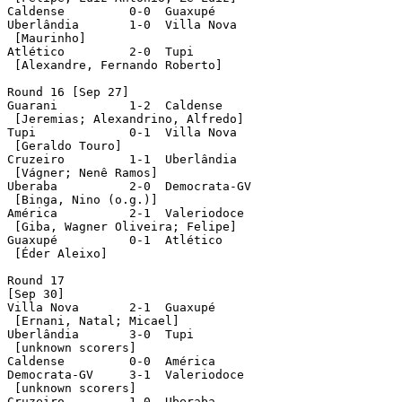
Caldense	 0-0  Guaxupé		 

Uberlândia	 1-0  Villa Nova

 [Maurinho]

Atlético	 2-0  Tupi

 [Alexandre, Fernando Roberto]

Round 16 [Sep 27]

Guarani		 1-2  Caldense

 [Jeremias; Alexandrino, Alfredo]

Tupi 	 	 0-1  Villa Nova

 [Geraldo Touro]

Cruzeiro	 1-1  Uberlândia

 [Vágner; Nenê Ramos]	 

Uberaba	 	 2-0  Democrata-GV

 [Binga, Nino (o.g.)]

América		 2-1  Valeriodoce

 [Giba, Wagner Oliveira; Felipe]

Guaxupé		 0-1  Atlético

 [Éder Aleixo]	 

Round 17

[Sep 30]

Villa Nova	 2-1  Guaxupé

 [Ernani, Natal; Micael]		 

Uberlândia	 3-0  Tupi

 [unknown scorers]

Caldense	 0-0  América		 

Democrata-GV	 3-1  Valeriodoce

 [unknown scorers]

Cruzeiro	 1-0  Uberaba
