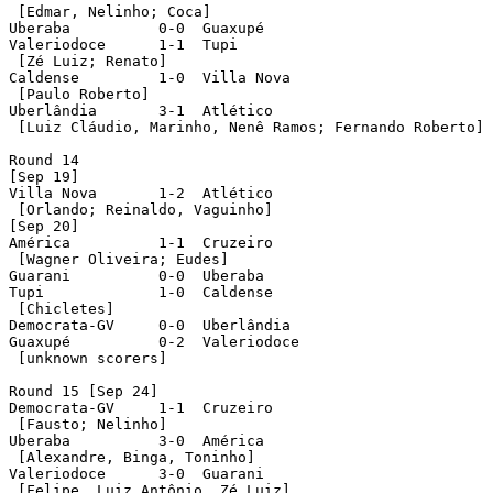
 [Edmar, Nelinho; Coca]

Uberaba	 	 0-0  Guaxupé		 

Valeriodoce	 1-1  Tupi

 [Zé Luiz; Renato]

Caldense	 1-0  Villa Nova

 [Paulo Roberto]

Uberlândia	 3-1  Atlético

 [Luiz Cláudio, Marinho, Nenê Ramos; Fernando Roberto]

Round 14

[Sep 19]

Villa Nova	 1-2  Atlético	

 [Orlando; Reinaldo, Vaguinho] 

[Sep 20]

América		 1-1  Cruzeiro	

 [Wagner Oliveira; Eudes]	 

Guarani		 0-0  Uberaba

Tupi 	 	 1-0  Caldense

 [Chicletes]

Democrata-GV	 0-0  Uberlândia	 

Guaxupé		 0-2  Valeriodoce 

 [unknown scorers]

Round 15 [Sep 24]

Democrata-GV	 1-1  Cruzeiro

 [Fausto; Nelinho]

Uberaba	 	 3-0  América

 [Alexandre, Binga, Toninho]		 

Valeriodoce	 3-0  Guarani

 [Felipe, Luiz Antônio, Zé Luiz]
