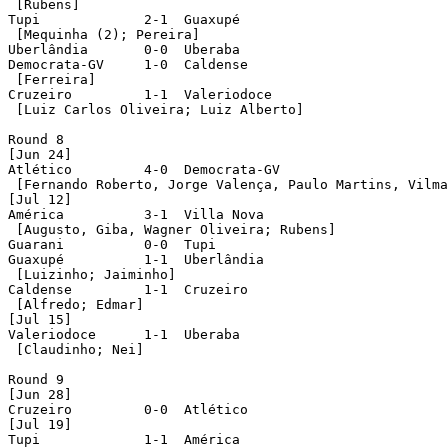
 [Rubens]

Tupi 	 	 2-1  Guaxupé

 [Mequinha (2); Pereira]		 

Uberlândia	 0-0  Uberaba

Democrata-GV	 1-0  Caldense

 [Ferreira]

Cruzeiro	 1-1  Valeriodoce

 [Luiz Carlos Oliveira; Luiz Alberto]

Round 8

[Jun 24]

Atlético	 4-0  Democrata-GV

 [Fernando Roberto, Jorge Valença, Paulo Martins, Vilma
[Jul 12]

América		 3-1  Villa Nova

 [Augusto, Giba, Wagner Oliveira; Rubens]

Guarani		 0-0  Tupi

Guaxupé		 1-1  Uberlândia

 [Luizinho; Jaiminho]	 

Caldense	 1-1  Cruzeiro

 [Alfredo; Edmar]

[Jul 15]

Valeriodoce	 1-1  Uberaba

 [Claudinho; Nei]

Round 9

[Jun 28]

Cruzeiro	 0-0  Atlético	 

[Jul 19]

Tupi 	 	 1-1  América	
