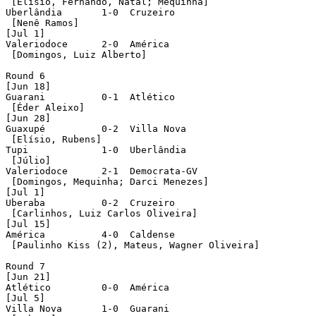
 [Elísio, Fernando, Natal; Mequinha]

Uberlândia	 1-0  Cruzeiro

 [Nenê Ramos]

[Jul 1]

Valeriodoce	 2-0  América

 [Domingos, Luiz Alberto]		 

Round 6

[Jun 18]

Guarani		 0-1  Atlético

 [Éder Aleixo]	 

[Jun 28]

Guaxupé		 0-2  Villa Nova

 [Elísio, Rubens]

Tupi 	 	 1-0  Uberlândia

 [Júlio]	 

Valeriodoce	 2-1  Democrata-GV

 [Domingos, Mequinha; Darci Menezes]

[Jul 1]

Uberaba	 	 0-2  Cruzeiro

 [Carlinhos, Luiz Carlos Oliveira]

[Jul 15]

América		 4-0  Caldense

 [Paulinho Kiss (2), Mateus, Wagner Oliveira]

Round 7

[Jun 21]

Atlético	 0-0  América		 

[Jul 5]

Villa Nova	 1-0  Guarani
