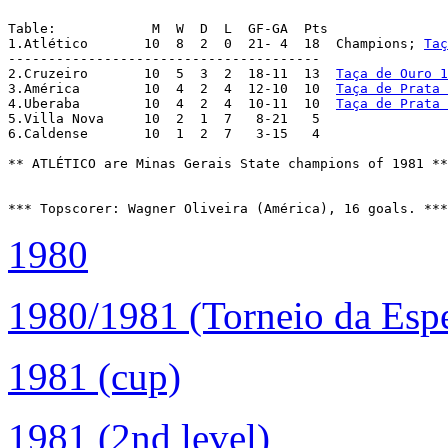
Table:		  M  W  D  L  GF-GA  Pts

1.Atlético  	 10  8  2  0  21- 4  18  Champions; 
Taç
---------------------------------------

2.Cruzeiro  	 10  5  3  2  18-11  13  
Taça de Ouro 1
3.América  	 10  4  2  4  12-10  10  
Taça de Prata 
4.Uberaba	 10  4  2  4  10-11  10  
Taça de Prata 
5.Villa Nova     10  2  1  7   8-21   5

6.Caldense	 10  1  2  7   3-15   4

** ATLÉTICO are Minas Gerais State champions of 1981 **

*** Topscorer: Wagner Oliveira (América), 16 goals. ***
1980
1980/1981 (Torneio da Esp
1981 (cup)
1981 (2nd level)