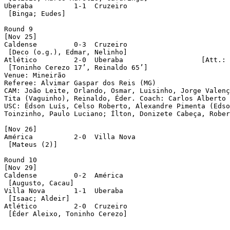
Uberaba	 	 1-1  Cruzeiro

 [Binga; Eudes]

Round 9

[Nov 25]

Caldense	 0-3  Cruzeiro

 [Deco (o.g.), Edmar, Nelinho]

Atlético	 2-0  Uberaba 			[Att.: 46,165]

 [Toninho Cerezo 17’, Reinaldo 65’]

Venue: Mineirão

Referee: Alvimar Gaspar dos Reis (MG)

CAM: João Leite, Orlando, Osmar, Luisinho, Jorge Valenç
Tita (Vaguinho), Reinaldo, Éder. Coach: Carlos Alberto 
USC: Édson Luís, Celso Roberto, Alexandre Pimenta (Edso
Toinzinho, Paulo Luciano; Ílton, Donizete Cabeça, Rober
[Nov 26]

América		 2-0  Villa Nova

 [Mateus (2)]

Round 10

[Nov 29]

Caldense	 0-2  América	

 [Augusto, Cacau]	 

Villa Nova	 1-1  Uberaba

 [Isaac; Aldeir]

Atlético	 2-0  Cruzeiro

 [Éder Aleixo, Toninho Cerezo]
