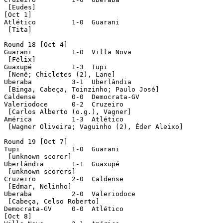
 [Eudes]	 	 

[Oct 1]

Atlético	 1-0  Guarani

 [Tita]

Round 18 [Oct 4]

Guarani		 1-0  Villa Nova

 [Félix]

Guaxupé		 1-3  Tupi

 [Nenê; Chicletes (2), Lane]

Uberaba	 	 3-1  Uberlândia

 [Binga, Cabeça, Toinzinho; Paulo José]	 

Caldense	 0-0  Democrata-GV

Valeriodoce	 0-2  Cruzeiro

 [Carlos Alberto (o.g.), Vagner]

América		 1-3  Atlético	 

 [Wagner Oliveira; Vaguinho (2), Éder Aleixo]

Round 19 [Oct 7]

Tupi 	 	 1-0  Guarani

 [unknown scorer]

Uberlândia	 1-1  Guaxupé

 [unknown scorers]		 

Cruzeiro	 2-0  Caldense

 [Edmar, Nelinho]

Uberaba	 	 2-0  Valeriodoce

 [Cabeça, Celso Roberto]

Democrata-GV	 0-0  Atlético	 

[Oct 8]
