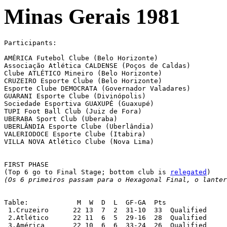
Minas Gerais 1981
Participants:

AMÉRICA Futebol Clube (Belo Horizonte)

Associação Atlética CALDENSE (Poços de Caldas)

Clube ATLÉTICO Mineiro (Belo Horizonte)

CRUZEIRO Esporte Clube (Belo Horizonte)

Esporte Clube DEMOCRATA (Governador Valadares)

GUARANI Esporte Clube (Divinópolis)

Sociedade Esportiva GUAXUPÉ (Guaxupé)

TUPI Foot Ball Club (Juiz de Fora)

UBERABA Sport Club (Uberaba)

UBERLÂNDIA Esporte Clube (Uberlândia)

VALERIODOCE Esporte Clube (Itabira)

VILLA NOVA Atlético Clube (Nova Lima)

FIRST PHASE

(Top 6 go to Final Stage; bottom club is 
relegated
(Os 6 primeiros passam para o Hexagonal Final, o lanter
Table:		  M  W  D  L  GF-GA  Pts

 1.Cruzeiro  	 22 13  7  2  31-10  33  Qualified

 2.Atlético  	 22 11  6  5  29-16  28  Qualified

 3.América  	 22 10  6  6  33-24  26  Qualified
