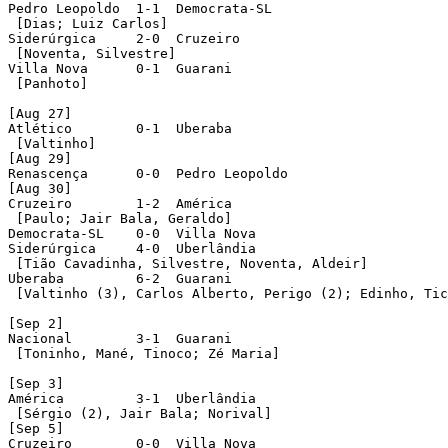
Pedro Leopoldo  1-1  Democrata-SL 

 [Dias; Luiz Carlos]    

Siderúrgica     2-0  Cruzeiro 

 [Noventa, Silvestre]        

Villa Nova      0-1  Guarani

 [Panhoto]

[Aug 27]

Atlético        0-1  Uberaba

 [Valtinho]

[Aug 29]

Renascença      0-0  Pedro Leopoldo

[Aug 30]

Cruzeiro        1-2  América

 [Paulo; Jair Bala, Geraldo]         

Democrata-SL    0-0  Villa Nova       

Siderúrgica     4-0  Uberlândia

 [Tião Cavadinha, Silvestre, Noventa, Aldeir]      

Uberaba         6-2  Guarani

 [Valtinho (3), Carlos Alberto, Perigo (2); Edinho, Tic
[Sep 2]

Nacional        3-1  Guarani

 [Toninho, Mané, Tinoco; Zé Maria]

[Sep 3]

América         3-1  Uberlândia 

 [Sérgio (2), Jair Bala; Norival]     

[Sep 5]

Cruzeiro        0-0  Villa Nova
