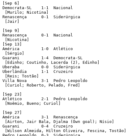
[Sep 6]

Democrata-SL    1-1  Nacional

 [Murilo; Nicotina]         

Renascença      0-1  Siderúrgica 

 [Jair]    

[Sep 9]

Renascença      0-1  Nacional

 [Nicotina]

[Sep 13]

América         1-0  Atlético 

 [Sérgio]       

Guarani         1-4  Democrata-SL

 [Edinho; Coutinho, Lacerda (2), Edinho]     

Uberaba         0-0  Siderúrgica     

Uberlândia      1-1  Cruzeiro 

 [Reis; Tostão]        

Villa Nova      3-1  Pedro Leopoldo

 [Curiol; Roberto, Pelado, Fred]

[Sep 23]

Atlético        2-1  Pedro Leopoldo

 [Noêmio, Bueno; Curiol] 

[Sep 27]

América         3-1  Renascença

 [Airton, Jair Bala, Djalma (Own goal); Nísio]      

Guarani         0-4  Cruzeiro 

 [Wilson Almeida, Hílton Oliveira, Fescina, Tostão]    
Pedro Leopoldo  0-3  Siderúrgica
