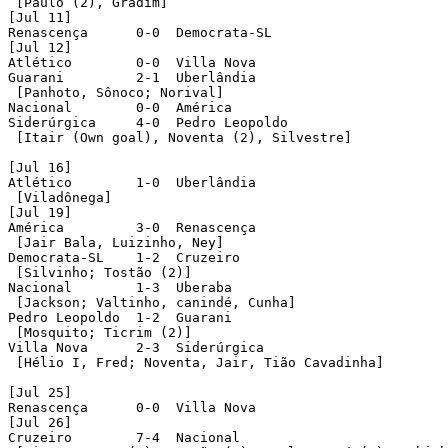
 [Paulo (2), Gradim]

[Jul 11]

Renascença      0-0  Democrata-SL

[Jul 12]

Atlético        0-0  Villa Nova       

Guarani         2-1  Uberlândia

 [Panhoto, Sônoco; Norival]      

Nacional        0-0  América         

Siderúrgica     4-0  Pedro Leopoldo

 [Itair (Own goal), Noventa (2), Silvestre]

[Jul 16]

Atlético        1-0  Uberlândia 

 [Viladônega]     

[Jul 19]

América         3-0  Renascença

 [Jair Bala, Luizinho, Ney]      

Democrata-SL    1-2  Cruzeiro

 [Silvinho; Tostão (2)]         

Nacional        1-3  Uberaba 

 [Jackson; Valtinho, canindé, Cunha]         

Pedro Leopoldo  1-2  Guarani 

 [Mosquito; Ticrim (2)]         

Villa Nova      2-3  Siderúrgica 

 [Hélio I, Fred; Noventa, Jair, Tião Cavadinha]    

[Jul 25]

Renascença      0-0  Villa Nova

[Jul 26]

Cruzeiro        7-4  Nacional
