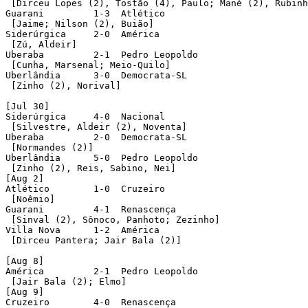
 [Dirceu Lopes (2), Tostão (4), Paulo; Mané (2), Rubinh
Guarani         1-3  Atlético

 [Jaime; Nilson (2), Buião]        

Siderúrgica     2-0  América

 [Zú, Aldeir]         

Uberaba         2-1  Pedro Leopoldo 

 [Cunha, Marsenal; Meio-Quilo]  

Uberlândia      3-0  Democrata-SL

 [Zinho (2), Norival]

[Jul 30]

Siderúrgica     4-0  Nacional

 [Silvestre, Aldeir (2), Noventa]

Uberaba         2-0  Democrata-SL

 [Normandes (2)]

Uberlândia      5-0  Pedro Leopoldo

 [Zinho (2), Reis, Sabino, Nei]

[Aug 2]

Atlético        1-0  Cruzeiro 

 [Noêmio]        

Guarani         4-1  Renascença  

 [Sinval (2), Sônoco, Panhoto; Zezinho]     

Villa Nova      1-2  América 

 [Dirceu Pantera; Jair Bala (2)]        

[Aug 8]

América         2-1  Pedro Leopoldo

 [Jair Bala (2); Elmo]

[Aug 9]

Cruzeiro        4-0  Renascença  
