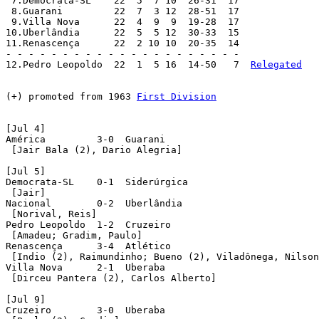
 7.Democrata-SL    22  5  7 10  26-31  17

 8.Guarani         22  7  3 12  28-51  17

 9.Villa Nova      22  4  9  9  19-28  17

10.Uberlândia      22  5  5 12  30-33  15

11.Renascença      22  2 10 10  20-35  14

- - - - - - - - - - - - - - - - - - - - -

12.Pedro Leopoldo  22  1  5 16  14-50   7  
Relegated
(+) promoted from 1963 
First Division
[Jul 4]

América         3-0  Guarani

 [Jair Bala (2), Dario Alegria]

[Jul 5]

Democrata-SL    0-1  Siderúrgica 

 [Jair]    

Nacional        0-2  Uberlândia 

 [Norival, Reis]     

Pedro Leopoldo  1-2  Cruzeiro

 [Amadeu; Gradim, Paulo]         

Renascença      3-4  Atlético

 [Indio (2), Raimundinho; Bueno (2), Viladônega, Nilson
Villa Nova      2-1  Uberaba

 [Dirceu Pantera (2), Carlos Alberto]

[Jul 9]

Cruzeiro        3-0  Uberaba
