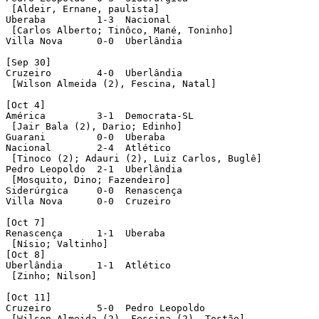
 [Aldeir, Ernane, paulista]     

Uberaba         1-3  Nacional 

 [Carlos Alberto; Tinôco, Mané, Toninho]        

Villa Nova      0-0  Uberlândia      

[Sep 30]

Cruzeiro        4-0  Uberlândia

 [Wilson Almeida (2), Fescina, Natal]

[Oct 4]

América         3-1  Democrata-SL 

 [Jair Bala (2), Dario; Edinho]    

Guarani         0-0  Uberaba          

Nacional        2-4  Atlético 

 [Tinoco (2); Adauri (2), Luiz Carlos, Buglê]       

Pedro Leopoldo  2-1  Uberlândia  

 [Mosquito, Dino; Fazendeiro]    

Siderúrgica     0-0  Renascença      

Villa Nova      0-0  Cruzeiro

[Oct 7]

Renascença      1-1  Uberaba

 [Nísio; Valtinho]

[Oct 8]

Uberlândia      1-1  Atlético

 [Zinho; Nilson]        

[Oct 11]

Cruzeiro        5-0  Pedro Leopoldo

 [Wilson Almeida (2), Fescina (2), Tostão]   
