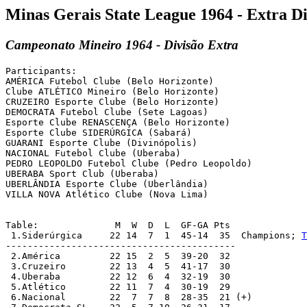
Minas Gerais State League 1964 - Extra Di
Campeonato Mineiro 1964 - Divisão Extra
Participants:

AMÉRICA Futebol Clube (Belo Horizonte)

Clube ATLÉTICO Mineiro (Belo Horizonte)

CRUZEIRO Esporte Clube (Belo Horizonte)

DEMOCRATA Futebol Clube (Sete Lagoas)

Esporte Clube RENASCENÇA (Belo Horizonte)

Esporte Clube SIDERÚRGICA (Sabará)

GUARANI Esporte Clube (Divinópolis)

NACIONAL Futebol Clube (Uberaba)

PEDRO LEOPOLDO Futebol Clube (Pedro Leopoldo)

UBERABA Sport Club (Uberaba)

UBERLÂNDIA Esporte Clube (Uberlândia)

VILLA NOVA Atlético Clube (Nova Lima)

Table:              M  W  D  L  GF-GA Pts

 1.Siderúrgica     22 14  7  1  45-14  35  Champions; 
T
------------------------------------------

 2.América         22 15  2  5  39-20  32

 3.Cruzeiro        22 13  4  5  41-17  30

 4.Uberaba         22 12  6  4  32-19  30

 5.Atlético        22 11  7  4  30-19  29

 6.Nacional        22  7  7  8  28-35  21 (+)
