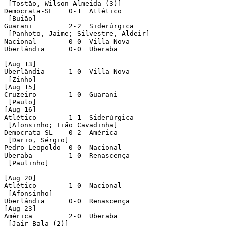
 [Tostão, Wilson Almeida (3)]    

Democrata-SL    0-1  Atlético 

 [Buião]       

Guarani         2-2  Siderúrgica 

 [Panhoto, Jaime; Silvestre, Aldeir]    

Nacional        0-0  Villa Nova       

Uberlândia      0-0  Uberaba

[Aug 13]

Uberlândia      1-0  Villa Nova

 [Zinho]

[Aug 15]

Cruzeiro        1-0  Guarani

 [Paulo]

[Aug 16]

Atlético        1-1  Siderúrgica 

 [Afonsinho; Tião Cavadinha]    

Democrata-SL    0-2  América

 [Dario, Sérgio]         

Pedro Leopoldo  0-0  Nacional         

Uberaba         1-0  Renascença

 [Paulinho]      

[Aug 20]

Atlético        1-0  Nacional

 [Afonsinho]

Uberlândia      0-0  Renascença      

[Aug 23]

América         2-0  Uberaba 

 [Jair Bala (2)]         
