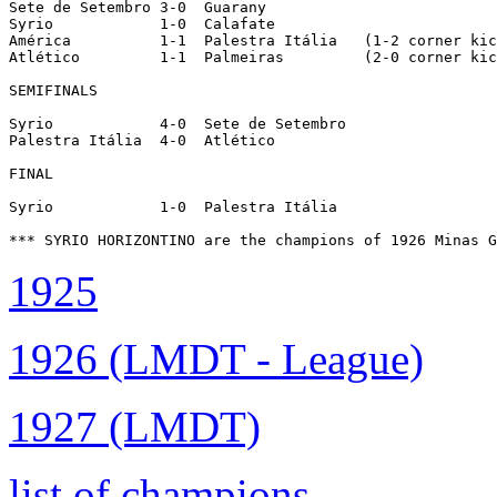
Sete de Setembro 3-0  Guarany

Syrio		 1-0  Calafate

América  	 1-1  Palestra Itália	(1-2 corner kicks)

Atlético	 1-1  Palmeiras		(2-0 corner kicks)

SEMIFINALS

Syrio            4-0  Sete de Setembro

Palestra Itália  4-0  Atlético

FINAL

Syrio		 1-0  Palestra Itália

1925
1926 (LMDT - League)
1927 (LMDT)
list of champions