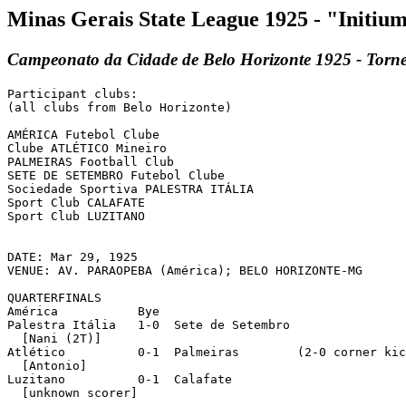
Minas Gerais State League 1925 - "Initi
Campeonato da Cidade de Belo Horizonte 1925 - Torne
Participant clubs:

(all clubs from Belo Horizonte)

AMÉRICA Futebol Clube

Clube ATLÉTICO Mineiro

PALMEIRAS Football Club

SETE DE SETEMBRO Futebol Clube

Sociedade Sportiva PALESTRA ITÁLIA

Sport Club CALAFATE

Sport Club LUZITANO

DATE: Mar 29, 1925

VENUE: AV. PARAOPEBA (América); BELO HORIZONTE-MG

QUARTERFINALS

América		  Bye

Palestra Itália	  1-0  Sete de Setembro

  [Nani (2T)]

Atlético	  0-1  Palmeiras	(2-0 corner kicks)

  [Antonio]

Luzitano	  0-1  Calafate

  [unknown scorer]
