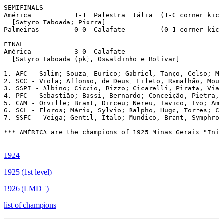
SEMIFINALS

América           1-1  Palestra Itália  (1-0 corner kic
  [Satyro Taboada; Piorra]

Palmeiras	  0-0  Calafate		(0-1 corner kicks)

FINAL

América		  3-0  Calafate

  [Sátyro Taboada (pk), Oswaldinho e Bolívar]

1. AFC - Salim; Souza, Eurico; Gabriel, Tanço, Celso; M
2. SCC - Viola; Affonso, de Deus; Fileto, Ramalhão, Mou
3. SSPI - Albino; Ciccio, Rizzo; Cicarelli, Pirata, Via
4. PFC - Sebastião; Bassi, Bernardo; Conceição, Pietra,
5. CAM - Orville; Brant, Dirceu; Nereu, Tavico, Ivo; Am
6. SCL - Floros; Mário, Sylvio; Ralpho, Hugo, Torres; C
7. SSFC - Veiga; Gentil, Italo; Mundico, Brant, Symphro
*** AMÉRICA are the champions of 1925 Minas Gerais "Ini
1924
1925 (1st level)
1926 (LMDT)
list of champions