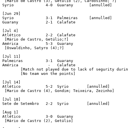
 [Mário de Castro (3), Getúlio (2), Cardosinho; ?]

Syrio              4-0  Guarany       [annulled]

[Jun 29]

Syrio              3-1  Palmeiras     [annulled]

Guarany            2-1  Calafate

[Jul 4]

Atlético           2-2  Calafate

 [Mário de Castro, Getúlio;?]

América            5-3  Guarany

 [Oswaldinho, Satyro (4);?]

[Jul 11]

Palmeiras          3-1  Guarany

América             -   Calafate      

	[Match not played due to lack of segurity during the preliminary match between their reserve teams]

	[No team won the points]

[Jul 14]

Atlético           5-2  Syrio        [annulled]

 [Mario de Castro (4), Gondim; Teixeira, Zezinho]

[Jul 18]

Sete de Setembro   2-2  Syrio        [annulled]

[Aug 1]

Atlético           3-0  Guarany

 [Mário de Castro (2), Getúlio]
