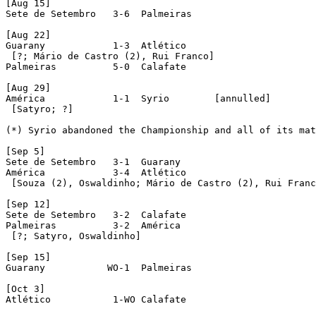
[Aug 15]

Sete de Setembro   3-6  Palmeiras

[Aug 22]

Guarany            1-3  Atlético

 [?; Mário de Castro (2), Rui Franco]

Palmeiras          5-0  Calafate

[Aug 29]

América            1-1  Syrio        [annulled]

 [Satyro; ?]

(*) Syrio abandoned the Championship and all of its mat
[Sep 5]

Sete de Setembro   3-1  Guarany

América            3-4  Atlético

 [Souza (2), Oswaldinho; Mário de Castro (2), Rui Franc
[Sep 12]

Sete de Setembro   3-2  Calafate

Palmeiras          3-2  América

 [?; Satyro, Oswaldinho]

[Sep 15]

Guarany           WO-1  Palmeiras

[Oct 3]

Atlético           1-WO Calafate
