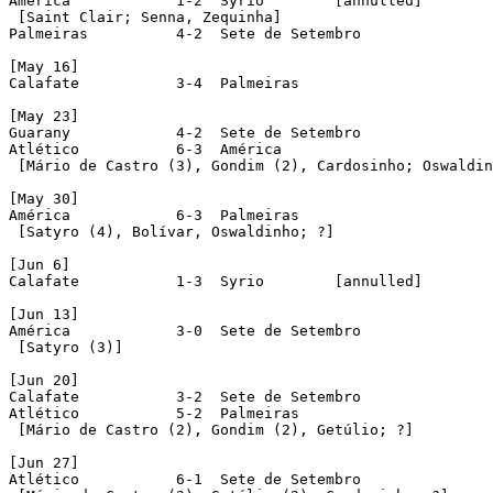
América            1-2  Syrio        [annulled]

 [Saint Clair; Senna, Zequinha]

Palmeiras          4-2  Sete de Setembro

[May 16]

Calafate           3-4  Palmeiras

[May 23]

Guarany            4-2  Sete de Setembro

Atlético           6-3  América

 [Mário de Castro (3), Gondim (2), Cardosinho; Oswaldin
[May 30]

América            6-3  Palmeiras

 [Satyro (4), Bolívar, Oswaldinho; ?]

[Jun 6]

Calafate           1-3  Syrio        [annulled]

[Jun 13]

América            3-0  Sete de Setembro

 [Satyro (3)]

[Jun 20]

Calafate           3-2  Sete de Setembro

Atlético           5-2  Palmeiras

 [Mário de Castro (2), Gondim (2), Getúlio; ?]

[Jun 27]

Atlético           6-1  Sete de Setembro
