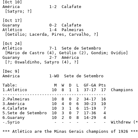
[Oct 10]

América            1-2  Calafate

 [Satyro; ?]

[Oct 17]

Guarany            0-2  Calafate

Atlético           1-4  Palmeiras

 [Getúlio; Lacerda, Pires, Carvalho, ?]

[Oct 24]

Atlético           7-1  Sete de Setembro

 [Mário de Castro (4), Getúlio (2), Gondim; Ovídio]

Guarany            2-7  América

 [?; Oswaldinho, Satyro (4), ?]

[Dec 9]

América            1-WO  Sete de Setembro

Table:               M  W  D  L  GF-GA Pts

1.Atlético          10  8  1  1  37-17  17  Champions

------------------------------------------

2.Palmeiras         10  8  0  2  34-17  16

3.América           10  4  0  6  30-23  10

4.Calafate          10  3  1  6  15-19   7

5.Sete de Setembro  10  3  0  7  17-36   4

6.Guarany           10  2  0  8  14-29   4 

-.Syrio              -  -  -  -   -  -   -  Withdrew (*
*** Atlético are the Minas Gerais champions of 1926 ***
