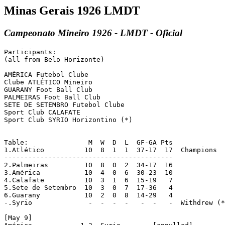
Minas Gerais 1926 LMDT
Campeonato Mineiro 1926 - LMDT - Oficial
Participants:

(all from Belo Horizonte)

AMÉRICA Futebol Clube

Clube ATLÉTICO Mineiro

GUARANY Foot Ball Club

PALMEIRAS Foot Ball Club

SETE DE SETEMBRO Futebol Clube

Sport Club CALAFATE

Sport Club SYRIO Horizontino (*)

Table:               M  W  D  L  GF-GA Pts

1.Atlético          10  8  1  1  37-17  17  Champions

------------------------------------------

2.Palmeiras         10  8  0  2  34-17  16

3.América           10  4  0  6  30-23  10

4.Calafate          10  3  1  6  15-19   7

5.Sete de Setembro  10  3  0  7  17-36   4

6.Guarany           10  2  0  8  14-29   4 

-.Syrio              -  -  -  -   -  -   -  Withdrew (*
[May 9]
