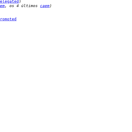
elegated
em
, os 4 últimos 
caem
)
romoted