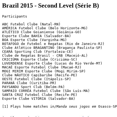
Brazil 2015 - Second Level (Série B)
Participants

ABC Futebol Clube (Natal-RN)

AMÉRICA Futebol Clube (Belo Horizonte-MG)

ATLÉTICO Clube Goianiense (Goiânia-GO)

Esporte Clube BAHIA (Salvador-BA)

BOA Esporte Clube (Varginha-MG)

BOTAFOGO de Futebol e Regatas (Rio de Janeiro-RJ)

Clube Atlético BRAGANTINO (Bragança Paulista-SP)

CEARÁ Sporting Club (Fortaleza-CE)

Clube de Regatas Brasil - CRB (Maceió-AL)

CRICIÚMA Esporte Clube (Criciúma-SC)

LUVERDENSE Esporte Clube (Lucas do Rio Verde-MT)

MACAÉ Esporte Futebol Clube (Macaé-RJ)

MOGI MIRIM Esporte Clube (Mogi Mirim-SP)

Clube NÁUTICO Capibaribe (Recife-PE)

OESTE Futebol Clube (Itápolis-SP)

PARANÁ Clube (Curitiba-PR)

PAYSANDU Sport Club (Belém-PA)

SAMPAIO CORRÊA Futebol Clube (São Luís-MA)

SANTA CRUZ Futebol Clube (Recife-PE)

Esporte Clube VITÓRIA (Salvador-BA)

[1] Plays home matches in/
Manda seus jogos em
 Osasco-SP