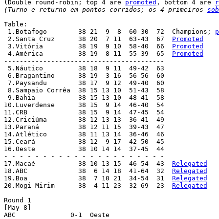
(Double round-robin; top 4 are 
promoted
, bottom 4 are 
r
(Turno e returno em pontos corridos; os 4 primeiros 
sob
Table:

 1.Botafogo	   38 21  9  8  60-30  72  Champions; 
p
 2.Santa Cruz 	   38 20  7 11  63-43  67  
Promoted
 3.Vitória	   38 19  9 10  58-40  66  
Promoted
 4.América	   38 19  8 11  55-39  65  
Promoted
-----------------------------------------

 5.Náutico	   38 18  9 11  49-42  63

 6.Bragantino	   38 19  3 16  56-56  60

 7.Paysandu	   38 17  9 12  49-40  60

 8.Sampaio Corrêa  38 15 13 10  51-43  58

 9.Bahia	   38 15 13 10  48-41  58

10.Luverdense	   38 15  9 14  46-40  54

11.CRB		   38 15  9 14  47-45  54

12.Criciúma	   38 12 13 13  36-41  49

13.Paraná	   38 12 11 15  39-43  47

14.Atlético	   38 11 13 14  36-46  46

15.Ceará	   38 12  9 17  42-50  45

16.Oeste	   38 10 14 14  37-45  44

- - - - - - - - - - - - - - - - - - - - -

17.Macaé	   38 10 13 15  46-54  43  
Relegated
18.ABC		   38  6 14 18  41-64  32  
Relegated
19.Boa		   38  7 10 21  34-54  31  
Relegated
20.Mogi Mirim	   38  4 11 23  32-69  23  
Relegated