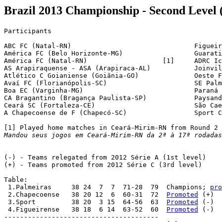
Brazil 2013 Championship - Second Level 
Participants

ABC FC (Natal-RN)				Figueirense FC (Florianópolis-SC)

América FC (Belo Horizonte-MG)			Guaratinguetá FL (SP) 		

América FC (Natal-RN)			[1]	ADRC Icasa (Juazeiro do Norte-CE)

AS Arapiraquense - ASA (Arapiraca-AL)		Joinville EC (SC)

Atlético C Goianiense (Goiânia-GO)		Oeste FC (Itápolis-SP)

Avaí FC (Florianópolis-SC)			SE Palmeiras (São Paulo-SP)

Boa EC (Varginha-MG)				Paraná Clube (Curitiba-PR)

CA Bragantino (Bragança Paulista-SP)		Paysandu SC (Belém-PA)

Ceará SC (Fortaleza-CE)				São Caetano FL (São Caetano do Sul-SP)

A Chapecoense de F (Chapecó-SC)			Sport Club do Recife (PE)

Mandou seus jogos em Ceará-Mirim-RN da 2ª à 17ª rodadas
(-) - Teams relegated from 2012 Série A (1st level)

(+) - Teams promoted from 2012 Série C (3rd level)

Table:

 1.Palmeiras 	 38 24  7  7  71-28  79  Champions; 
pro
 2.Chapecoense 	 38 20 12  6  60-31  72  
Promoted
 (+)

 3.Sport 	 38 20  3 15  64-56  63  
Promoted
 (-)

 4.Figueirense 	 38 18  6 14  63-52  60  
Promoted
 (-)

---------------------------------------
