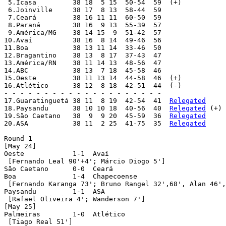
 5.Icasa 	 38 18  5 15  50-54  59  (+)

 6.Joinville 	 38 17  8 13  58-44  59

 7.Ceará 	 38 16 11 11  60-50  59

 8.Paraná 	 38 16  9 13  55-39  57

 9.América/MG 	 38 14 15  9  51-42  57

10.Avaí 	 38 16  8 14  49-46  56

11.Boa 		 38 13 11 14  33-46  50

12.Bragantino 	 38 13  8 17  37-43  47

13.América/RN 	 38 11 14 13  48-56  47

14.ABC 		 38 13  7 18  45-58  46

15.Oeste 	 38 11 13 14  44-58  46  (+)

16.Atlético 	 38 12  8 18  42-51  44  (-)

- - - - - - - - - - - - - - - - - - - -

17.Guaratinguetá 38 11  8 19  42-54  41  
Relegated
18.Paysandu 	 38 10 10 18  40-56  40  
Relegated
 (+)

19.São Caetano 	 38  9  9 20  45-59  36  
Relegated
20.ASA 		 38 11  2 25  41-75  35  
Relegated