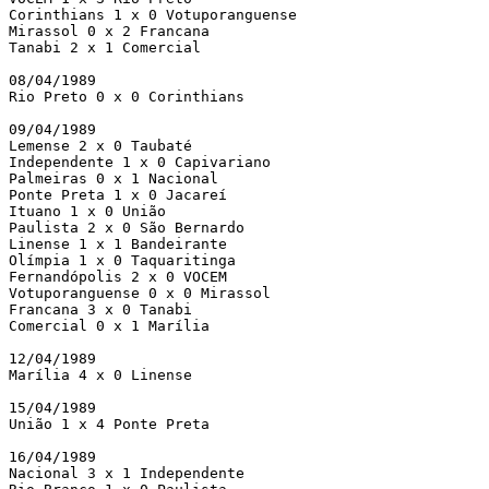
Corinthians 1 x 0 Votuporanguense

Mirassol 0 x 2 Francana

Tanabi 2 x 1 Comercial

08/04/1989

Rio Preto 0 x 0 Corinthians

09/04/1989

Lemense 2 x 0 Taubaté

Independente 1 x 0 Capivariano

Palmeiras 0 x 1 Nacional

Ponte Preta 1 x 0 Jacareí

Ituano 1 x 0 União

Paulista 2 x 0 São Bernardo

Linense 1 x 1 Bandeirante

Olímpia 1 x 0 Taquaritinga

Fernandópolis 2 x 0 VOCEM

Votuporanguense 0 x 0 Mirassol

Francana 3 x 0 Tanabi

Comercial 0 x 1 Marília

12/04/1989

Marília 4 x 0 Linense

15/04/1989

União 1 x 4 Ponte Preta

16/04/1989

Nacional 3 x 1 Independente
