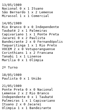
13/05/1989

Nacional 0 x 1 Ituano

São Bernardo 1 x 2 Lemense

Mirassol 1 x 1 Comercial

14/05/1989

Rio Branco 0 x 0 Independente

Taubaté 2 x 1 Palmeiras

Capivariano 1 x 1 Ponte Preta

Jacareí 0 x 2 Paulista

Bandeirante 2 x 0 Fernandópolis

Taquaritinga 1 x 1 Rio Preto

VOCEM 2 x 0 Votuporanguense

Corinthians 1 x 2 Francana

Tanabi 1 x 1 Linense

Marília 0 x 1 Olímpia

2º Turno

18/05/1989

Paulista 0 x 1 União

21/05/1989

Ponte Preta 0 x 0 Nacional

Lemense 2 x 2 Rio Branco

Independente 0 x 1 Taubaté

Palmeiras 1 x 1 Capivariano

Ituano 2 x 0 Jacareí

Olímpia 1 x 1 Bandeirante
