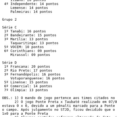
 4º Independente: 14 pontos

    Lemense: 14 pontos

    Palmeiras: 14 pontos

Grupo 2

Série C

 1º Tanabi: 16 pontos

 2º Bandeirante: 15 pontos

 3º Marília: 13 pontos

    Taquaritinga: 13 pontos

 5º VOCEM: 10 pontos

 6º Corinthians: 09 pontos

    Mirassol: 09 pontos

Série D

 1º Francana: 20 pontos

 2º Rio Preto: 17 pontos

 3º Fernandópolis: 16 pontos

    Votuporanguense: 16 pontos

 5º Linense: 15 pontos

 6º Comercial: 14 pontos

 7º Olímpia: 13 pontos

OBS.: 1) O mando de jogo pertence aos times citados no 
      2) O jogo Ponte Preta x Taubaté realizado em 07/0
estava 0 x 0, devido a um pênalti marcado para a Ponte 
o campo. Após julgamento no STJD, ficou decidido que o 
1x0 para a Ponte Preta
