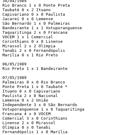
30/04/1989

Rio Branco 1 x 0 Ponte Preta

Taubaté 0 x 2 Ituano

Capivariano 0 x 0 Paulista

Jacareí 0 x 0 Lemense

São Bernardo 1 x 0 Palmeiras

Bandeirante 1 x 1 Votuporanguense

Taquaritinga 2 x 0 Francana

VOCEM 1 x 1 Comercial

Corinthians 0 x 0 Linense

Mirassol 2 x 2 Olímpia

Tanabi 2 x 0 Fernandópolis

Marília 0 x 1 Rio Preto

06/05/1989

Rio Preto 1 x 1 Bandeirante

07/05/1989

Palmeiras 0 x 0 Rio Branco

Ponte Preta 1 x 0 Taubaté *

Ituano 0 x 0 Capivariano

Paulista 2 x 0 Nacional

Lemense 0 x 2 União

Independente 3 x 0 São Bernardo

Votuporanguense 1 x 0 Taquaritinga

Francana 4 x 0 VOCEM

Comercial 3 x 0 Corinthians

Linense 2 x 0 Mirassol

Olímpia 0 x 0 Tanabi

Fernandópolis 1 x 0 Marília
