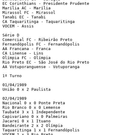
EC Corinthians - Presidente Prudente

Marília AC - Marília

Mirassol FC - Mirassol

Tanabi EC - Tanabi

CA Taquaritinga - Taquaritinga

VOCEM - Assis

Série D

Comercial FC - Ribeirão Preto

Fernandópolis FC - Fernandópolis

AA Francana - Franca

CA Linense - Lins

Olímpia FC - Olímpia

Rio Preto EC - São José do Rio Preto

AA Votuporanguense - Votuporanga

1º Turno

01/04/1989

União 0 x 2 Paulista

02/04/1989

Nacional 0 x 0 Ponte Preta

Rio Branco 0 x 0 Lemense

Taubaté 3 x 1 Independente

Capivariano 0 x 0 Palmeiras

Jacareí 0 x 1 Ituano

Bandeirante 2 x 2 Olímpia

Taquaritinga 1 x 1 Fernandópolis

VOCEM 1 x 3 Rio Preto
