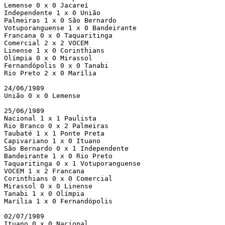
Lemense 0 x 0 Jacareí

Independente 1 x 0 União

Palmeiras 1 x 0 São Bernardo

Votuporanguense 1 x 0 Bandeirante

Francana 0 x 0 Taquaritinga

Comercial 2 x 2 VOCEM

Linense 1 x 0 Corinthians

Olímpia 0 x 0 Mirassol

Fernandópolis 0 x 0 Tanabi

Rio Preto 2 x 0 Marília

24/06/1989

União 0 x 0 Lemense

25/06/1989

Nacional 1 x 1 Paulista

Rio Branco 0 x 2 Palmeiras

Taubaté 1 x 1 Ponte Preta

Capivariano 1 x 0 Ituano

São Bernardo 0 x 1 Independente

Bandeirante 1 x 0 Rio Preto

Taquaritinga 0 x 1 Votuporanguense

VOCEM 1 x 2 Francana

Corinthians 0 x 0 Comercial

Mirassol 0 x 0 Linense

Tanabi 1 x 0 Olímpia

Marília 1 x 0 Fernandópolis

02/07/1989

Ituano 0 x 0 Nacional
