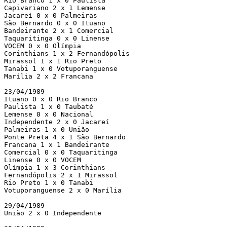
Rio Branco 1 x 0 Paulista

Capivariano 2 x 1 Lemense

Jacareí 0 x 0 Palmeiras

São Bernardo 0 x 0 Ituano

Bandeirante 2 x 1 Comercial

Taquaritinga 0 x 0 Linense

VOCEM 0 x 0 Olímpia

Corinthians 1 x 2 Fernandópolis

Mirassol 1 x 1 Rio Preto

Tanabi 1 x 0 Votuporanguense

Marília 2 x 2 Francana

23/04/1989

Ituano 0 x 0 Rio Branco

Paulista 1 x 0 Taubaté

Lemense 0 x 0 Nacional

Independente 2 x 0 Jacareí

Palmeiras 1 x 0 União

Ponte Preta 4 x 1 São Bernardo

Francana 1 x 1 Bandeirante

Comercial 0 x 0 Taquaritinga

Linense 0 x 0 VOCEM

Olímpia 1 x 3 Corinthians

Fernandópolis 2 x 1 Mirassol

Rio Preto 1 x 0 Tanabi

Votuporanguense 2 x 0 Marília

29/04/1989

União 2 x 0 Independente
