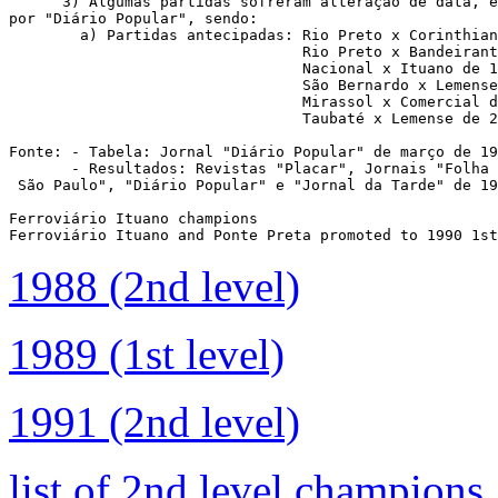
      3) Algumas partidas sofreram alteração de data, e
por "Diário Popular", sendo:

        a) Partidas antecipadas: Rio Preto x Corinthian
                                 Rio Preto x Bandeirant
                                 Nacional x Ituano de 1
                                 São Bernardo x Lemense
                                 Mirassol x Comercial d
                                 Taubaté x Lemense de 2
Fonte: - Tabela: Jornal "Diário Popular" de março de 19
       - Resultados: Revistas "Placar", Jornais "Folha 
 São Paulo", "Diário Popular" e "Jornal da Tarde" de 19
Ferroviário Ituano champions

Ferroviário Ituano and Ponte Preta promoted to 1990 1st
1988 (2nd level)
1989 (1st level)
1991 (2nd level)
list of 2nd level champions