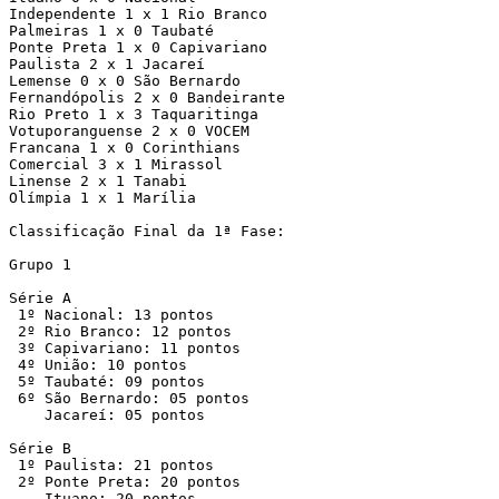
Independente 1 x 1 Rio Branco

Palmeiras 1 x 0 Taubaté

Ponte Preta 1 x 0 Capivariano

Paulista 2 x 1 Jacareí

Lemense 0 x 0 São Bernardo

Fernandópolis 2 x 0 Bandeirante

Rio Preto 1 x 3 Taquaritinga

Votuporanguense 2 x 0 VOCEM

Francana 1 x 0 Corinthians

Comercial 3 x 1 Mirassol

Linense 2 x 1 Tanabi

Olímpia 1 x 1 Marília

Classificação Final da 1ª Fase:

Grupo 1

Série A

 1º Nacional: 13 pontos

 2º Rio Branco: 12 pontos

 3º Capivariano: 11 pontos

 4º União: 10 pontos

 5º Taubaté: 09 pontos

 6º São Bernardo: 05 pontos

    Jacareí: 05 pontos

Série B

 1º Paulista: 21 pontos

 2º Ponte Preta: 20 pontos

    Ituano: 20 pontos
