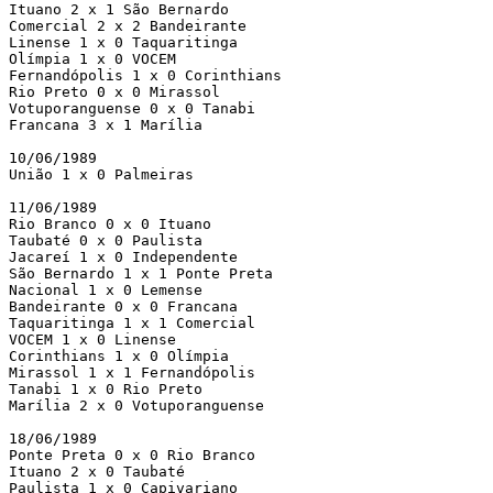
Ituano 2 x 1 São Bernardo

Comercial 2 x 2 Bandeirante

Linense 1 x 0 Taquaritinga

Olímpia 1 x 0 VOCEM

Fernandópolis 1 x 0 Corinthians

Rio Preto 0 x 0 Mirassol

Votuporanguense 0 x 0 Tanabi

Francana 3 x 1 Marília

10/06/1989

União 1 x 0 Palmeiras

11/06/1989

Rio Branco 0 x 0 Ituano

Taubaté 0 x 0 Paulista

Jacareí 1 x 0 Independente

São Bernardo 1 x 1 Ponte Preta

Nacional 1 x 0 Lemense

Bandeirante 0 x 0 Francana

Taquaritinga 1 x 1 Comercial

VOCEM 1 x 0 Linense

Corinthians 1 x 0 Olímpia

Mirassol 1 x 1 Fernandópolis

Tanabi 1 x 0 Rio Preto

Marília 2 x 0 Votuporanguense

18/06/1989

Ponte Preta 0 x 0 Rio Branco

Ituano 2 x 0 Taubaté

Paulista 1 x 0 Capivariano
