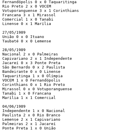
Fernandópolis 0 x 0 Taquaritinga

Rio Preto 2 x 0 VOCEM

Votuporanguense 3 x 1 Corinthians

Francana 3 x 1 Mirassol

Comercial 1 x 0 Tanabi

Linense 0 x 1 Marília

27/05/1989

União 0 x 0 Ituano

Taubaté 0 x 0 Lemense

28/05/1989

Nacional 2 x 0 Palmeiras

Capivariano 2 x 1 Independente

Jacareí 0 x 3 Ponte Preta

São Bernardo 0 x 2 Paulista

Bandeirante 0 x 0 Linense

Taquaritinga 1 x 0 Olímpia

VOCEM 1 x 0 Fernandópolis

Corinthians 0 x 1 Rio Preto

Mirassol 0 x 0 Votuporanguense

Tanabi 1 x 0 Francana

Marília 1 x 1 Comercial

04/06/1989

Independente 1 x 0 Nacional

Paulista 2 x 0 Rio Branco

Lemense 2 x 1 Capivariano

Palmeiras 2 x 1 Jacareí

Ponte Preta 1 x 0 União
