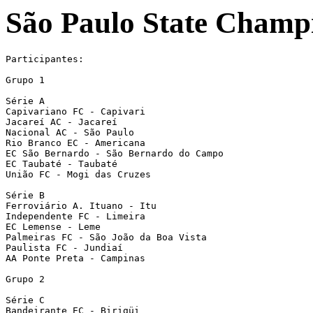
São Paulo State Champi
Participantes:

Grupo 1

Série A

Capivariano FC - Capivari

Jacareí AC - Jacareí

Nacional AC - São Paulo

Rio Branco EC - Americana

EC São Bernardo - São Bernardo do Campo

EC Taubaté - Taubaté

União FC - Mogi das Cruzes

Série B

Ferroviário A. Ituano - Itu

Independente FC - Limeira

EC Lemense - Leme

Palmeiras FC - São João da Boa Vista

Paulista FC - Jundiaí

AA Ponte Preta - Campinas

Grupo 2

Série C

Bandeirante EC - Birigüi
