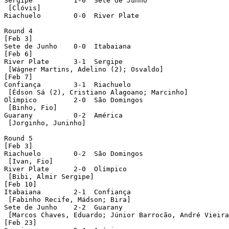
Sergipe		 1-0  Sete de Junho

 [Clóvis]

Riachuelo	 0-0  River Plate

Round 4

[Feb 3]

Sete de Junho	 0-0  Itabaiana

[Feb 6]

River Plate	 3-1  Sergipe

 [Wágner Martins, Adelino (2); Osvaldo]

[Feb 7]

Confiança	 3-1  Riachuelo

 [Édson Sá (2), Cristiano Alagoano; Marcinho]

Olímpico	 2-0  São Domingos

 [Binho, Fio]

Guarany		 0-2  América

 [Jorginho, Juninho]

Round 5

[Feb 3]

Riachuelo	 0-2  São Domingos

 [Ivan, Fio]

River Plate	 2-0  Olímpico

 [Bibi, Almir Sergipe]

[Feb 10]

Itabaiana	 2-1  Confiança

 [Fabinho Recife, Mádson; Bira]

Sete de Junho	 2-2  Guarany

 [Marcos Chaves, Eduardo; Júnior Barrocão, André Vieira
[Feb 23]
