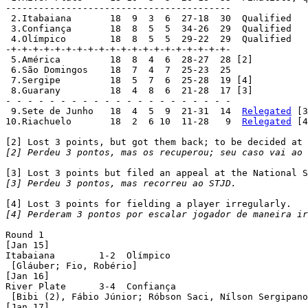
-----------------------------------------

 2.Itabaiana	   18  9  3  6  27-18  30  Qualified

 3.Confiança	   18  8  5  5  34-26  29  Qualified

 4.Olímpico	   18  8  5  5  29-22  29  Qualified

-+-+-+-+-+-+-+-+-+-+-+-+-+-+-+-+-+-+-+-+-

 5.América	   18  8  4  6  28-27  28 [2]

 6.São Domingos	   18  7  4  7  25-23  25

 7.Sergipe	   18  5  7  6  25-28  19 [4]

 8.Guarany	   18  4  8  6  21-28  17 [3]

- - - - - - - - - - - - - - - - - - - - -

 9.Sete de Junho   18  4  5  9  21-31  14  
Relegated
 [3
10.Riachuelo	   18  2  6 10  11-28   9  
Relegated
 [4
[2] Perdeu 3 pontos, mas os recuperou; seu caso vai ao 
[3] Perdeu 3 pontos, mas recorreu ao STJD.
[4] Perderam 3 pontos por escalar jogador de maneira ir
Round 1

[Jan 15]

Itabaiana	 1-2  Olímpico

 [Gláuber; Fio, Robério]

[Jan 16]

River Plate	 3-4  Confiança

 [Bibi (2), Fábio Júnior; Róbson Saci, Nílson Sergipano
[Jan 17]
