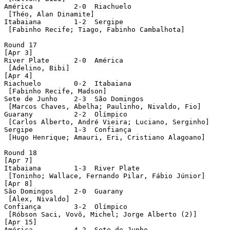
América		 2-0  Riachuelo

 [Théo, Alan Dinamite]

Itabaiana	 1-2  Sergipe

 [Fabinho Recife; Tiago, Fabinho Cambalhota]

Round 17

[Apr 3]

River Plate	 2-0  América

 [Adelino, Bibi]

[Apr 4]

Riachuelo	 0-2  Itabaiana

 [Fabinho Recife, Madson]

Sete de Junho	 2-3  São Domingos

 [Marcos Chaves, Abelha; Paulinho, Nivaldo, Fio]

Guarany		 2-2  Olímpico

 [Carlos Alberto, André Vieira; Luciano, Serginho]

Sergipe		 1-3  Confiança

 [Hugo Henrique; Amauri, Eri, Cristiano Alagoano]

Round 18

[Apr 7]

Itabaiana    	 1-3  River Plate

 [Toninho; Wallace, Fernando Pilar, Fábio Júnior]

[Apr 8]

São Domingos  	 2-0  Guarany

 [Alex, Nivaldo]

Confiança   	 3-2  Olímpico

 [Róbson Saci, Vovô, Michel; Jorge Alberto (2)]

[Apr 15]

América		 4-2  Sete de Junho
