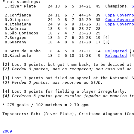
Final standings:

 1.River Plate	   24 13  6  5  34-21  45  Champions; 
S
-----------------------------------------

 2.Confiança	   24 11  6  7  44-34  39  
Copa Governo
 3.Olímpico	   24  9  8  7  35-29  35  
Copa Governo
 4.Itabaiana	   24  9  6  9  31-26  33  
Copa Governo
 5.América	   18  8  4  6  28-27  28

 6.São Domingos	   18  7  4  7  25-23  25

 7.Sergipe	   18  5  7  6  25-28  19 [4]

 8.Guarany	   18  4  8  6  21-28  17 [3]

- - - - - - - - - - - - - - - - - - - - -

 9.Sete de Junho   18  4  5  9  21-31  14  
Relegated
 [3
10.Riachuelo	   18  2  6 10  11-28   9  
Relegated
 [4
[2] Perdeu 3 pontos, mas os recuperou; seu caso vai ao 
[3] Perdeu 3 pontos, mas recorreu ao STJD.
[4] Perderam 3 pontos por escalar jogador de maneira ir
* 275 goals / 102 matches = 2.70 gpm

Topscorers: Bibi (River Plate), Cristiano Alagoano (Con
2009