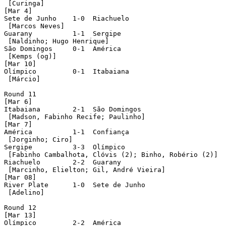
 [Curinga]

[Mar 4]

Sete de Junho	 1-0  Riachuelo

 [Marcos Neves]

Guarany		 1-1  Sergipe

 [Naldinho; Hugo Henrique]

São Domingos	 0-1  América

 [Kemps (og)]

[Mar 10]

Olímpico	 0-1  Itabaiana

 [Márcio]

Round 11

[Mar 6]

Itabaiana	 2-1  São Domingos

 [Madson, Fabinho Recife; Paulinho]

[Mar 7]

América		 1-1  Confiança

 [Jorginho; Ciro]

Sergipe		 3-3  Olímpico

 [Fabinho Cambalhota, Clóvis (2); Binho, Robério (2)]

Riachuelo	 2-2  Guarany

 [Marcinho, Elielton; Gil, André Vieira]

[Mar 08]

River Plate	 1-0  Sete de Junho

 [Adelino]

Round 12

[Mar 13]

Olímpico	 2-2  América
