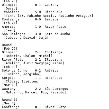
[Feb 20]

Olímpico	 0-1  Guarany

 [David]

Itabaiana	 5-0  Riachuelo

 [Tinho (3), Fabinho Recife, Paulinho Potiguar]

Confiança	 0-0  Sergipe

[Feb 21]

América		 1-0  River Plate

 [Jean]

São Domingos	 3-0  Sete de Junho

 [Jaédson, Deivid, Jajá]

Round 9

[Feb 27]

Olímpico	 2-1  Confiança

 [Robério, Shalon; Michel]

River Plate	 2-1  Itabaiana

 [Adelino, Almir Sergipe; Neném]

[Feb 28]

Sete de Junho	 0-2  América

 [Juninho, Jorginho]

Sergipe		 1-1  Riachuelo

 [Clóvis; Eliélton]

[Mar 10]

Guarany		 2-2  São Domingos

 [Naldinho, Marcel; Fio, Nivaldo]

Round 10

[Mar 3]

Confiança	 0-1  River Plate
