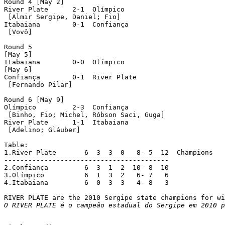
Round 4 [May 2]

River Plate  	 2-1  Olímpico

 [Almir Sergipe, Daniel; Fio]

Itabaiana     	 0-1  Confiança

 [Vovô]

Round 5

[May 5]

Itabaiana    	 0-0  Olímpico

[May 6]

Confiança    	 0-1  River Plate

 [Fernando Pilar]

Round 6 [May 9]

Olímpico     	 2-3  Confiança

 [Binho, Fio; Michel, Róbson Saci, Guga]

River Plate  	 1-1  Itabaiana

 [Adelino; Gláuber]

Table:

1.River Plate	    6  3  3  0   8- 5  12  Champions

-----------------------------------------

2.Confiança	    6  3  1  2  10- 8  10

3.Olímpico	    6  1  3  2   6- 7   6

4.Itabaiana	    6  0  3  3   4- 8   3

O RIVER PLATE é o campeão estadual do Sergipe em 2010 p