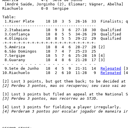
 [André Saúde, Jorginho (2), Eliomar; Vágner, Abelha]

Riachuelo	 0-0  Sergipe

Table:

 1.River Plate	   18 10  3  5  26-16  33  Finalists; qualified

-----------------------------------------

 2.Itabaiana	   18  9  3  6  27-18  30  Qualified

 3.Confiança	   18  8  5  5  34-26  29  Qualified

 4.Olímpico	   18  8  5  5  29-22  29  Qualified

-+-+-+-+-+-+-+-+-+-+-+-+-+-+-+-+-+-+-+-+-

 5.América	   18  8  4  6  28-27  28 [2]

 6.São Domingos	   18  7  4  7  25-23  25

 7.Sergipe	   18  5  7  6  25-28  19 [4]

 8.Guarany	   18  4  8  6  21-28  17 [3]

- - - - - - - - - - - - - - - - - - - - -

 9.Sete de Junho   18  4  5  9  21-31  14  
Relegated
 [3
10.Riachuelo	   18  2  6 10  11-28   9  
Relegated
 [4
[2] Perdeu 3 pontos, mas os recuperou; seu caso vai ao 
[3] Perdeu 3 pontos, mas recorreu ao STJD.
[4] Perderam 3 pontos por escalar jogador de maneira ir