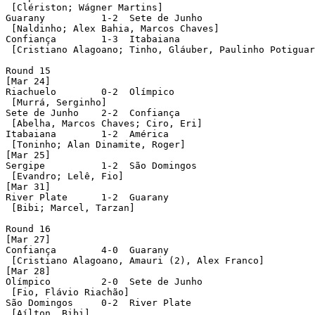
 [Clériston; Wágner Martins]

Guarany		 1-2  Sete de Junho

 [Naldinho; Alex Bahia, Marcos Chaves]

Confiança	 1-3  Itabaiana

 [Cristiano Alagoano; Tinho, Gláuber, Paulinho Potiguar
Round 15

[Mar 24]

Riachuelo	 0-2  Olímpico

 [Murrá, Serginho]

Sete de Junho	 2-2  Confiança

 [Abelha, Marcos Chaves; Ciro, Eri]

Itabaiana	 1-2  América

 [Toninho; Alan Dinamite, Roger]

[Mar 25]

Sergipe		 1-2  São Domingos

 [Evandro; Lelê, Fio]

[Mar 31]

River Plate	 1-2  Guarany

 [Bibi; Marcel, Tarzan]

Round 16

[Mar 27]

Confiança	 4-0  Guarany

 [Cristiano Alagoano, Amauri (2), Alex Franco]

[Mar 28]

Olímpico	 2-0  Sete de Junho

 [Fio, Flávio Riachão]

São Domingos	 0-2  River Plate

 [Aílton, Bibi]
