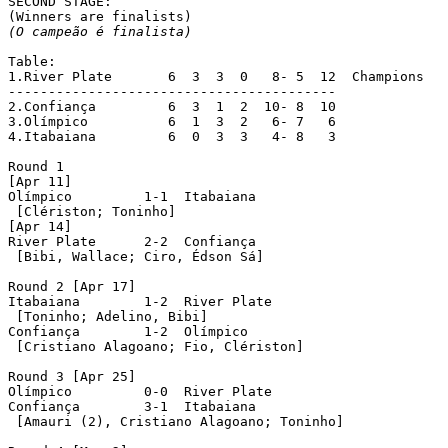
SECOND STAGE:

(O campeão é finalista)
Table:

1.River Plate	    6  3  3  0   8- 5  12  Champions

-----------------------------------------

2.Confiança	    6  3  1  2  10- 8  10

3.Olímpico	    6  1  3  2   6- 7   6

4.Itabaiana	    6  0  3  3   4- 8   3

Round 1

[Apr 11]

Olímpico	 1-1  Itabaiana

 [Clériston; Toninho]

[Apr 14]

River Plate	 2-2  Confiança

 [Bibi, Wallace; Ciro, Édson Sá]

Round 2 [Apr 17]

Itabaiana	 1-2  River Plate

 [Toninho; Adelino, Bibi]

Confiança	 1-2  Olímpico

 [Cristiano Alagoano; Fio, Clériston]

Round 3 [Apr 25]

Olímpico	 0-0  River Plate

Confiança	 3-1  Itabaiana

 [Amauri (2), Cristiano Alagoano; Toninho]
