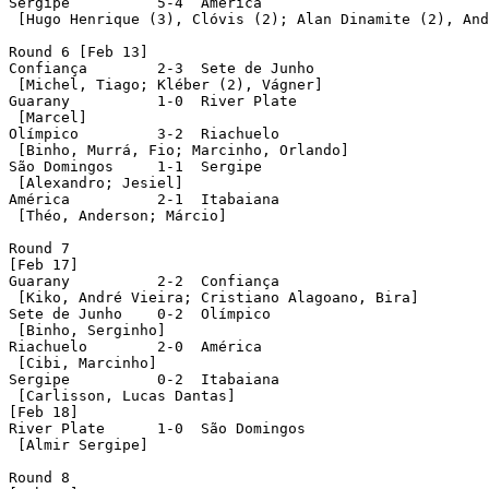
Sergipe		 5-4  América

 [Hugo Henrique (3), Clóvis (2); Alan Dinamite (2), And
Round 6 [Feb 13]

Confiança	 2-3  Sete de Junho

 [Michel, Tiago; Kléber (2), Vágner]

Guarany		 1-0  River Plate

 [Marcel]

Olímpico	 3-2  Riachuelo

 [Binho, Murrá, Fio; Marcinho, Orlando]

São Domingos	 1-1  Sergipe

 [Alexandro; Jesiel]

América		 2-1  Itabaiana

 [Théo, Anderson; Márcio]

Round 7

[Feb 17]

Guarany		 2-2  Confiança

 [Kiko, André Vieira; Cristiano Alagoano, Bira]

Sete de Junho	 0-2  Olímpico

 [Binho, Serginho]

Riachuelo	 2-0  América

 [Cibi, Marcinho]

Sergipe		 0-2  Itabaiana

 [Carlisson, Lucas Dantas]

[Feb 18]

River Plate	 1-0  São Domingos

 [Almir Sergipe]

Round 8
