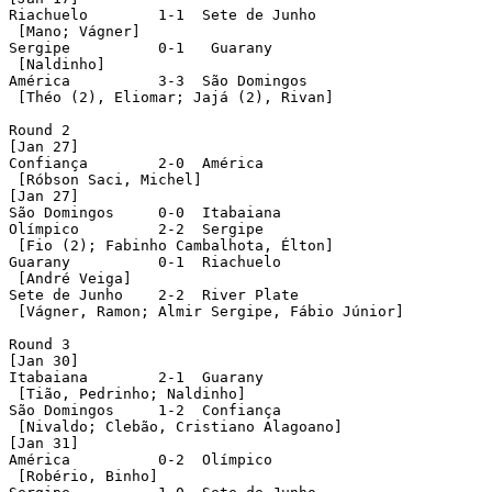
Riachuelo	 1-1  Sete de Junho

 [Mano; Vágner]

Sergipe		 0-1   Guarany

 [Naldinho]

América		 3-3  São Domingos

 [Théo (2), Eliomar; Jajá (2), Rivan]

Round 2

[Jan 27]

Confiança	 2-0  América

 [Róbson Saci, Michel]

[Jan 27]

São Domingos	 0-0  Itabaiana

Olímpico	 2-2  Sergipe

 [Fio (2); Fabinho Cambalhota, Élton]

Guarany		 0-1  Riachuelo

 [André Veiga]

Sete de Junho	 2-2  River Plate

 [Vágner, Ramon; Almir Sergipe, Fábio Júnior]

Round 3

[Jan 30]

Itabaiana	 2-1  Guarany

 [Tião, Pedrinho; Naldinho]

São Domingos	 1-2  Confiança

 [Nivaldo; Clebão, Cristiano Alagoano]

[Jan 31]

América		 0-2  Olímpico

 [Robério, Binho]
