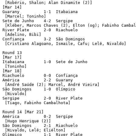
 [Robério, Shalon; Alan Dinamite (2)]

[Mar 14]

Guarany		 1-1  Itabaiana

 [Marcel; Toninho]

Sete de Junho	 4-2  Sergipe

 [Kléber, Marcos Chaves (2), Elton (og); Fabinho Cambal
River Plate	 2-0  Riachuelo

 [Adelino, Bibi]

Confiança	 3-2  São Domingos

 [Cristiano Alagoano, Ismaile, Cafu; Lelê, Nivaldo]

Round 13

[Mar 17]

Itabaiana	 1-0  Sete de Junho

 [Toninho]

[Mar 18]

Riachuelo	 0-0  Confiança

América		 2-2  Guarany

 [André Saúde (2); Marcel, André Vieira]

São Domingos	 1-0  Olímpico

 [Nivaldo]

Sergipe		 2-0  River Plate

 [Tiago, Fabinho Cambalhota]

Round 14 [Mar 21]

América		 0-2  Sergipe

 [Hugo Henrique (2)]

São Domingos	 2-1  Riachuelo

 [Nivaldo, Lelê; Eliélton]

Olímpico	 1-1  River Plate
