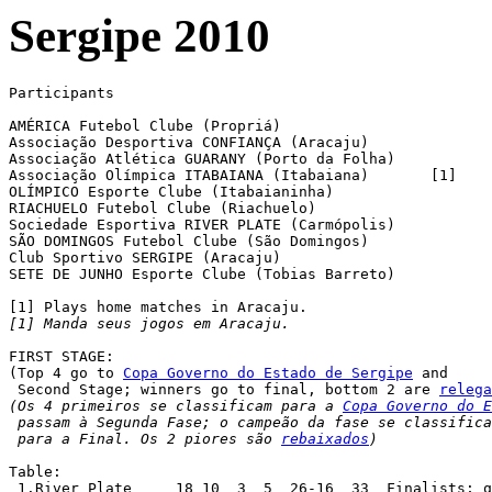
Sergipe 2010
Participants

AMÉRICA Futebol Clube (Propriá)

Associação Desportiva CONFIANÇA (Aracaju)

Associação Atlética GUARANY (Porto da Folha)

Associação Olímpica ITABAIANA (Itabaiana)	[1]

OLÍMPICO Esporte Clube (Itabaianinha)

RIACHUELO Futebol Clube (Riachuelo)

Sociedade Esportiva RIVER PLATE (Carmópolis)

SÃO DOMINGOS Futebol Clube (São Domingos)

Club Sportivo SERGIPE (Aracaju)

SETE DE JUNHO Esporte Clube (Tobias Barreto)

[1] Manda seus jogos em Aracaju.
FIRST STAGE:

(Top 4 go to 
Copa Governo do Estado de Sergipe
 and

 Second Stage; winners go to final, bottom 2 are 
relega
(Os 4 primeiros se classificam para a 
Copa Governo do E
 passam à Segunda Fase; o campeão da fase se classifica

 para a Final. Os 2 piores são 
rebaixados
)
Table:

 1.River Plate	   18 10  3  5  26-16  33  Finalists; qualified
