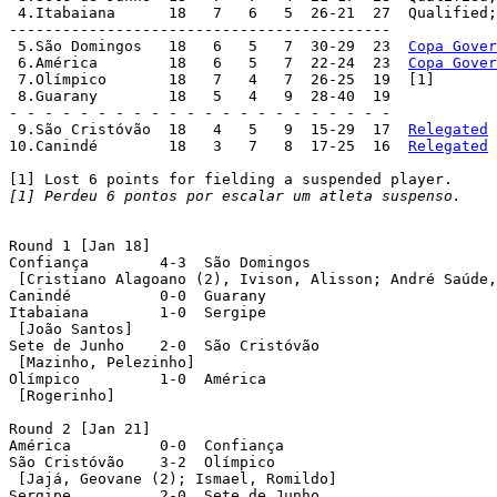
 4.Itabaiana	  18   7   6   5  26-21  27  Qualified
-------------------------------------------

 5.São Domingos	  18   6   5   7  30-29  23  
Copa Gover
 6.América	  18   6   5   7  22-24  23  
Copa Gover
 7.Olímpico	  18   7   4   7  26-25  19  [1]

 8.Guarany	  18   5   4   9  28-40  19

- - - - - - - - - - - - - - - - - - - - - -

 9.São Cristóvão  18   4   5   9  15-29  17  
Relegated
10.Canindé	  18   3   7   8  17-25  16  
Relegated
[1] Perdeu 6 pontos por escalar um atleta suspenso.
Round 1 [Jan 18]

Confiança	 4-3  São Domingos

 [Cristiano Alagoano (2), Ivison, Alisson; André Saúde,
Canindé		 0-0  Guarany

Itabaiana	 1-0  Sergipe

 [João Santos]

Sete de Junho	 2-0  São Cristóvão

 [Mazinho, Pelezinho]

Olímpico	 1-0  América

 [Rogerinho]

Round 2 [Jan 21]

América		 0-0  Confiança

São Cristóvão	 3-2  Olímpico

 [Jajá, Geovane (2); Ismael, Romildo]

Sergipe		 2-0  Sete de Junho
