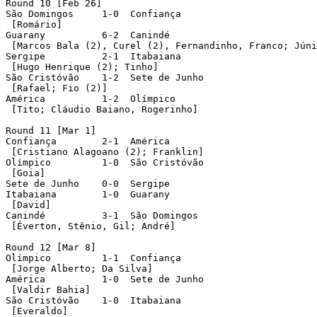
Round 10 [Feb 26]

São Domingos	 1-0  Confiança

 [Romário]

Guarany		 6-2  Canindé

 [Marcos Bala (2), Curel (2), Fernandinho, Franco; Júni
Sergipe		 2-1  Itabaiana

 [Hugo Henrique (2); Tinho]

São Cristóvão	 1-2  Sete de Junho

 [Rafael; Fio (2)]

América		 1-2  Olímpico

 [Tito; Cláudio Baiano, Rogerinho]

Round 11 [Mar 1]

Confiança	 2-1  América

 [Cristiano Alagoano (2); Franklin]

Olímpico	 1-0  São Cristóvão

 [Goia]

Sete de Junho	 0-0  Sergipe

Itabaiana	 1-0  Guarany

 [David]

Canindé		 3-1  São Domingos

 [Éverton, Stênio, Gil; André]

Round 12 [Mar 8]

Olímpico	 1-1  Confiança

 [Jorge Alberto; Da Silva]

América		 1-0  Sete de Junho

 [Valdir Bahia]

São Cristóvão	 1-0  Itabaiana

 [Everaldo]
