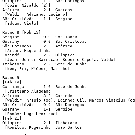
Olímpico	 1-2  São Domingos

 [Goia; Nivaldo (2)]

América		 2-1  Guarany

 [Waldir, Adriano; Luciano]

São Cristóvão	 1-1  Sergipe

 [Edvan; Viola]

Round 8 [Feb 15]

Sergipe		 0-0  Confiança

Guarany		 0-0  São Cristóvão

São Domingos	 2-0  América

 [Artur, Esquerdinha]

Canindé		 2-2  Olímpico

 [Jean, Júnior Barrocão; Robério Capela, Valdo]

Itabaiana	 2-2  Sete de Junho

 [Nem, Eri; Kléber, Mazinho]

Round 9

[Feb 19]

Confiança	 1-0  Sete de Junho

 [Cristiano Alagoano]

América		 3-2  Canindé

 [Waldir, Araújo (og), Edinho; Gil, Marcos Vinícius (og
São Cristóvão	 0-0  São Domingos

Guarany		 1-1  Sergipe

 [Romão; Hugo Henrique]

[Feb 21]

Olímpico	 2-1  Itabaiana

 [Romildo, Rogerinho; João Santos]
