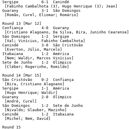
Sergipe		 6-1  Canindé

 [Fabinho Cambalhota (3), Hugo Henrique (3); Jean]

Guarany		 3-1  São Domingos

 [Romão, Curel, Eliomar; Romário]

Round 13 [Mar 12]

Confiança	 4-0  Guarany

 [Cristiano Alagoano, Da Silva, Bira, Juninho Cearense]

São Domingos	 1-2  Sergipe

 [Val; Vinícius, Fabinho Cambalhota]

Canindé		 3-0  São Cristóvão

 [Everton, Júlio, Marcelo]

Itabaiana	 1-2  América

 [Nem; Waldir, Marcos Vinícius]

Sete de Junho	 1-2  Olímpico

 [Cléber; Rogerinho, Romildo]

Round 14 [Mar 15]

São Cristóvão	 0-2  Confiança

 [Bira, Cristiano Alagoano]

Sergipe		 1-1  América

 [Hugo Henrique; Waldir]

Guarany		 2-0  Olímpico

 [André, Curel]

São Domingos	 1-2  Sete de Junho

 [Nivaldo; Glauber, Mazinho]

Canindé		 1-2  Itabaiana

 [Michel; Nem, David]

Round 15
