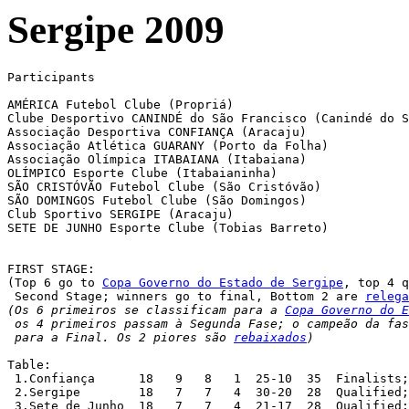
Sergipe 2009
Participants

AMÉRICA Futebol Clube (Propriá)

Clube Desportivo CANINDÉ do São Francisco (Canindé do S
Associação Desportiva CONFIANÇA (Aracaju)

Associação Atlética GUARANY (Porto da Folha)

Associação Olímpica ITABAIANA (Itabaiana)

OLÍMPICO Esporte Clube (Itabaianinha)

SÃO CRISTÓVÃO Futebol Clube (São Cristóvão)

SÃO DOMINGOS Futebol Clube (São Domingos)

Club Sportivo SERGIPE (Aracaju)

SETE DE JUNHO Esporte Clube (Tobias Barreto)

FIRST STAGE:

(Top 6 go to 
Copa Governo do Estado de Sergipe
, top 4 q
 Second Stage; winners go to final, Bottom 2 are 
relega
(Os 6 primeiros se classificam para a 
Copa Governo do E
 os 4 primeiros passam à Segunda Fase; o campeão da fas
 para a Final. Os 2 piores são 
rebaixados
)
Table:

 1.Confiança	  18   9   8   1  25-10  35  Finali
 2.Sergipe	  18   7   7   4  30-20  28  Qualified
 3.Sete de Junho  18   7   7   4  21-17  28  Qualified;