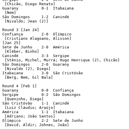
 [Chicão, Diego Renato]

Guarany		 0-1  Itabaiana

 [Nem]

São Domingos	 1-2  Canindé

 [Nivaldo; Jean (2)]

Round 3 [Jan 24]

Confiança	 2-0  Olímpico

 [Cristiano Alagoano, Alisson]

[Jan 25]

Sete de Junho	 2-0  América

 [Kléber, Binho]

Canindé		 3-3  Sergipe

 [Stênio, Michel, Murrá; Hugo Henrique (2), Chicão]

São Domingos	 2-0  Guarany

 [Nivaldo (2), Diego]

Itabaiana	 3-0  São Cristóvão

 [Berg, Nem, Gil Bala]

Round 4 [Feb 1]

Guarany		 0-0  Confiança

Sergipe		 0-2  São Domingos

 [Queninho, Diego]

São Cristóvão	 1-1  Canindé

 [Luiz Cláudio; Araújo]

América		 1-1  Itabaiana

 [Adriano; João Santos]

Olímpico	 2-2  Sete de Junho

 [David, Aldir; Johnes, João]
