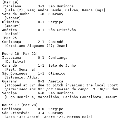
[Mar 19]

Itabaiana	 3-3  São Domingos

 [Lelê (2), Nem; André Saúde, Galvan, Kemps (og)]

Sete de Junho	 1-0  Guarany

 [Vágner]

Olímpico	 0-1  Sergipe

 [Amauri]

América		 0-1  São Cristóvão

 [Rafael]

[Mar 25]

Confiança	 2-1  Canindé

 [Cristiano Alagoano (2); Jean]

Round 16 [Mar 22]

Itabaiana	 0-1  Confiança

 [Da Silva]

Canindé		 1-1  Sete de Junho

 [Fiel; Seninha]

São Domingos	 1-1  Olímpico

 [Silvânio; Aldir]

Guarany		 0-3  América

 [stopped at 82' due to pitch invasion; the local Sport
[paralisado aos 82' por invasão de campo. O TJD/SE deu
Sergipe		 6-0  São Domingos

 [Hugo Henrique, Marcelinho, Fabinho Cambalhota, Amauri
Round 17 [Mar 28]

Confiança	 0-0  Sergipe

São Cristóvão	 3-4  Guarany

 [Jajá (3); Jesiel, André (2), Marcos Bala]
