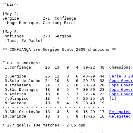
FINALS:

[May 2]

Sergipe		 2-1  Confiança

 [Hugo Henrique, Cleiton; Bira]

[May 6]

Confiança	 2-0  Sergipe

 [Théo, Zé Paulo]

** CONFIANÇA are Sergipe State 2009 champions **

Final standings:

 1.Confiança	  26  13   9   4  39-22	 48  Champio
-------------------------------------------

 2.Sergipe	  26  12   8   6  43-29  44  
Série D 20
 3.Sete de Junho  24  10   8   6  29-25	 38  
Copa Gover
 4.Itabaiana	  24   7   7  10  28-29	 28  
Copa Gover
 5.São Domingos	  18   6   5   7  30-29  23  
Copa Gover
 6.América	  18   6   5   7  22-24  23  
Copa Gover
 7.Olímpico	  18   7   4   7  26-25  19  [1]

 8.Guarany	  18   5   4   9  28-40  19

- - - - - - - - - - - - - - - - - - - - - -

 9.São Cristóvão  18   4   5   9  15-29  17  
Relegated
10.Canindé	  18   3   7   8  17-25  16  
Relegated
* 277 goals/ 104 matches = 2.66 gpm
