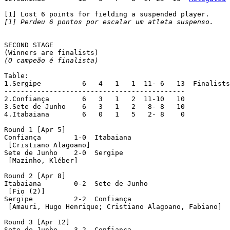
[1] Perdeu 6 pontos por escalar um atleta suspenso.
SECOND STAGE

(O campeão é finalista)
Table:

1.Sergipe	   6   4   1   1  11- 6   13  Finalists

--------------------------------------------

2.Confiança	   6   3   1   2  11-10   10

3.Sete de Junho    6   3   1   2   8- 8   10

4.Itabaiana	   6   0   1   5   2- 8    0

Round 1 [Apr 5]

Confiança   	 1-0  Itabaiana

 [Cristiano Alagoano]

Sete de Junho    2-0  Sergipe

 [Mazinho, Kléber]

Round 2 [Apr 8]

Itabaiana  	 0-2  Sete de Junho

 [Fio (2)]

Sergipe     	 2-2  Confiança

 [Amauri, Hugo Henrique; Cristiano Alagoano, Fabiano]

Round 3 [Apr 12]

Sete de Junho	 3-2  Confiança
