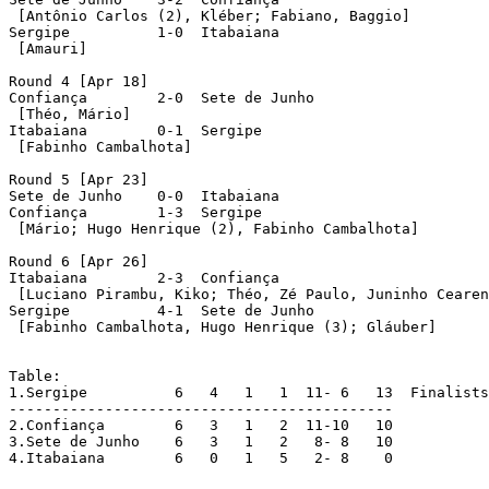
 [Antônio Carlos (2), Kléber; Fabiano, Baggio]

Sergipe		 1-0  Itabaiana

 [Amauri]

Round 4 [Apr 18]

Confiança	 2-0  Sete de Junho

 [Théo, Mário]

Itabaiana	 0-1  Sergipe

 [Fabinho Cambalhota]

Round 5 [Apr 23]

Sete de Junho	 0-0  Itabaiana

Confiança	 1-3  Sergipe

 [Mário; Hugo Henrique (2), Fabinho Cambalhota]

Round 6 [Apr 26]

Itabaiana	 2-3  Confiança

 [Luciano Pirambu, Kiko; Théo, Zé Paulo, Juninho Cearen
Sergipe		 4-1  Sete de Junho

 [Fabinho Cambalhota, Hugo Henrique (3); Gláuber]

Table:

1.Sergipe	   6   4   1   1  11- 6   13  Finalists

--------------------------------------------

2.Confiança	   6   3   1   2  11-10   10

3.Sete de Junho    6   3   1   2   8- 8   10

4.Itabaiana	   6   0   1   5   2- 8    0
