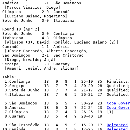
América		 1-1  São Domingos

 [Marcos Vinícius; Diego]

Olímpico	 2-0  Canindé

 [Luciano Baiano, Rogerinho]

Sete de Junho	 0-0  Itabaiana

Round 18 [Apr 2]

Sete de Junho	 0-0  Confiança

Itabaiana	 4-3  Olímpico

 [Alisson (3), David; Romildo, Luciano Baiano (2)]

Canindé		 1-1  América

 [Júnior Barrocão; Alberto Conceição]

São Domingos	 2-1  São Cristóvão

 [Diego, Nivaldo; Jajá]

Sergipe		 1-3  Guarany

 [Amauri; Jesiel, André, Eliomar]

Table:

 1.Confiança	  18   9   8   1  25-10  35  Finali
 2.Sergipe	  18   7   7   4  30-20  28  Qualified
 3.Sete de Junho  18   7   7   4  21-17  28  Qualified;
 4.Itabaiana	  18   7   6   5  26-21  27  Qualified
-------------------------------------------

 5.São Domingos	  18   6   5   7  30-29  23  
Copa Gover
 6.América	  18   6   5   7  22-24  23  
Copa Gover
 7.Olímpico	  18   7   4   7  26-25  19  [1]

 8.Guarany	  18   5   4   9  28-40  19

- - - - - - - - - - - - - - - - - - - - - -

 9.São Cristóvão  18   4   5   9  15-29  17  
Relegated
10.Canindé	  18   3   7   8  17-25  16  
Relegated