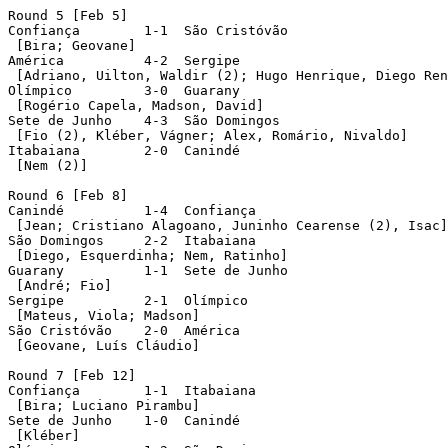
Round 5 [Feb 5]

Confiança	 1-1  São Cristóvão

 [Bira; Geovane]

América		 4-2  Sergipe

 [Adriano, Uilton, Waldir (2); Hugo Henrique, Diego Ren
Olímpico	 3-0  Guarany

 [Rogério Capela, Madson, David]

Sete de Junho	 4-3  São Domingos

 [Fio (2), Kléber, Vágner; Alex, Romário, Nivaldo]

Itabaiana	 2-0  Canindé

 [Nem (2)]

Round 6 [Feb 8]

Canindé		 1-4  Confiança

 [Jean; Cristiano Alagoano, Juninho Cearense (2), Isac]

São Domingos	 2-2  Itabaiana

 [Diego, Esquerdinha; Nem, Ratinho]

Guarany		 1-1  Sete de Junho

 [André; Fio]

Sergipe		 2-1  Olímpico

 [Mateus, Viola; Madson]

São Cristóvão	 2-0  América

 [Geovane, Luís Cláudio]

Round 7 [Feb 12]

Confiança	 1-1  Itabaiana

 [Bira; Luciano Pirambu]

Sete de Junho	 1-0  Canindé

 [Kléber]
