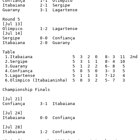
Confiança      1-1  Olímpico

Itabaiana      2-1  Sergipe

Guarany        3-1  Lagartense

Round 5

[Jul 13]

Olímpico       1-2  Lagartense

[Jul 14]

Sergipe        0-0  Confiança

Itabaiana      2-0  Guarany

Table

 1.Itabaiana                5  3  2  0   8- 3  11  2nd 
 2.Sergipe                  5  3  1  1   8- 4  10

 3.Guarany                  5  1  2  2   6- 8   5

 4.Confiança                5  0  5  0   3- 3   5

 5.Lagartense               5  1  1  3   7-12   4

 6.Olímpico (Itabaianinha)  5  0  3  2   5- 7   3

Championship Finals

[Jul 21]

Confiança      3-1  Itabaiana

[Jul 24]

Itabaiana      0-0  Confiança

[Jul 28]

Itabaiana      1-2  Confiança
