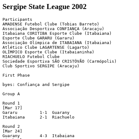
Sergipe State League 2002
Participants

AMADENSE Futebol Clube (Tobias Barreto)

Associação Desportiva CONFIANÇA (Aracaju)

Itabaiana CORITIBA Esporte Clube (Itabaiana)

Esporte Clube GARARU (Gararu)

Associação Olímpica de ITABAIANA (Itabaiana)

Atlético Clube LAGARTENSE (Lagarto)

OLÍMPICO Esporte Clube (Itabaianinha)

RIACHUELO Futebol Clube

Sociedade Esportiva SÃO CRISTÓVÃO (Carmópolis)

Club Sportivo SERGIPE (Aracaju)

First Phase

byes: Confiança and Sergipe

Group A

Round 1

[Mar 17]

Gararu         1-1  Guarany

Itabaiana      2-1  Riachuelo

Round 2

[Mar 24]

Guarany        4-3  Itabaiana
