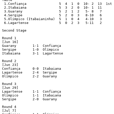
 1.Confiança                5  4  1  0  10- 2  13  1st 
 2.Itabaiana                5  3  2  0  10- 1  11

 3.Guarany                  5  2  1  2   5- 8   7

 4.Sergipe                  5  2  0  3   8-10   6

 5.Olímpico (Itabaianinha)  5  1  0  4   4-10   3

 6.Lagartense               5  0  2  3   5-11   2

Second Stage

Round 1

[Jun 16]

Guarany        1-1  Confiança

Sergipe        1-0  Olímpico

Itabaiana      3-1  Lagartense

Round 2

[Jun 23]

Confiança      0-0  Itabaiana

Lagartense     2-4  Sergipe

Olímpico       2-2  Guarany

Round 3

[Jun 29]

Lagartense     1-1  Confiança

Olímpico       1-1  Itabaiana

Sergipe        2-0  Guarany

Round 4

[Jul 7]
