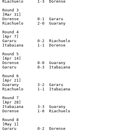
Riachuelo      1-3  Dorense

Round 3

[Mar 31]

Dorense        0-1  Gararu

Riachuelo      2-0  Guarany

Round 4

[Apr 7]

Gararu         0-2  Riachuelo

Itabaiana      1-1  Dorense

Round 5

[Apr 14]

Dorense        0-0  Guarany

Gararu         0-3  Itabaiana

Round 6

[Apr 21]

Guarany        3-2  Gararu

Riachuelo      1-1  Itabaiana

Round 7

[Apr 28]

Itabaiana      3-3  Guarany

Dorense        1-0  Riachuelo

Round 8

[May 1]

Gararu         0-2  Dorense
