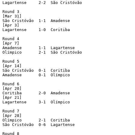
Lagartense     2-2  São Cristóvão

Round 3

[Mar 31]

São Cristóvão  1-1  Amadense

[Apr 3]

Lagartense     1-0  Coritiba

Round 4

[Apr 7]

Amadense       1-1  Lagartense

Olímpico       2-1  São Cristóvão

Round 5

[Apr 14]

São Cristóvão  0-1  Coritiba

Amadense       0-1  Olímpico

Round 6

[Apr 20]

Coritiba       2-0  Amadense

[Apr 21]

Lagartense     3-1  Olímpico

Round 7

[Apr 28]

Olímpico       2-1  Coritiba

São Cristóvão  0-6  Lagartense

Round 8
