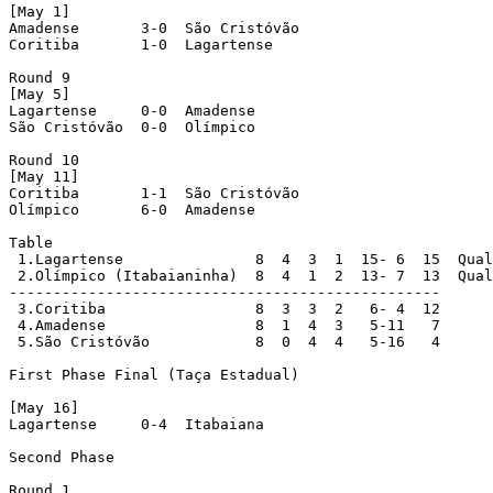
[May 1]

Amadense       3-0  São Cristóvão

Coritiba       1-0  Lagartense

Round 9

[May 5]

Lagartense     0-0  Amadense

São Cristóvão  0-0  Olímpico

Round 10

[May 11]

Coritiba       1-1  São Cristóvão

Olímpico       6-0  Amadense

Table

 1.Lagartense               8  4  3  1  15- 6  15  Qual
 2.Olímpico (Itabaianinha)  8  4  1  2  13- 7  13  Qual
-------------------------------------------------

 3.Coritiba                 8  3  3  2   6- 4  12

 4.Amadense                 8  1  4  3   5-11   7

 5.São Cristóvão            8  0  4  4   5-16   4

First Phase Final (Taça Estadual)

[May 16]

Lagartense     0-4  Itabaiana

Second Phase

Round 1
