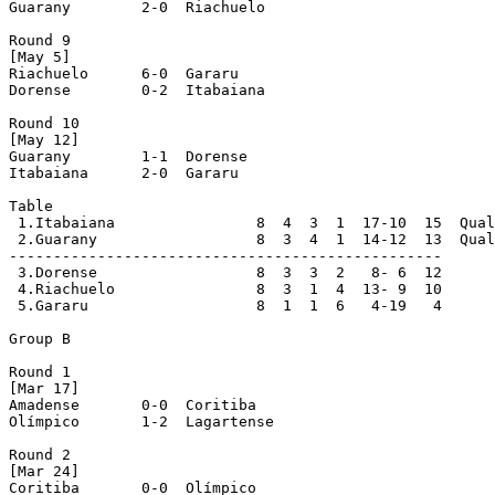
Guarany        2-0  Riachuelo

Round 9

[May 5]

Riachuelo      6-0  Gararu

Dorense        0-2  Itabaiana

Round 10

[May 12]

Guarany        1-1  Dorense

Itabaiana      2-0  Gararu

Table

 1.Itabaiana                8  4  3  1  17-10  15  Qual
 2.Guarany                  8  3  4  1  14-12  13  Qual
-------------------------------------------------

 3.Dorense                  8  3  3  2   8- 6  12

 4.Riachuelo                8  3  1  4  13- 9  10

 5.Gararu                   8  1  1  6   4-19   4

Group B

Round 1

[Mar 17]

Amadense       0-0  Coritiba

Olímpico       1-2  Lagartense

Round 2

[Mar 24]

Coritiba       0-0  Olímpico
