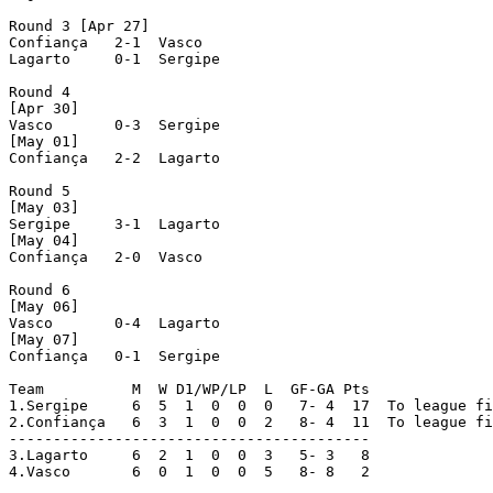
Round 3 [Apr 27]

Confiança   2-1  Vasco

Lagarto     0-1  Sergipe

Round 4

[Apr 30]

Vasco       0-3  Sergipe

[May 01]

Confiança   2-2  Lagarto

Round 5

[May 03]

Sergipe     3-1  Lagarto

[May 04]

Confiança   2-0  Vasco

Round 6

[May 06]

Vasco       0-4  Lagarto

[May 07]

Confiança   0-1  Sergipe

Team          M  W D1/WP/LP  L  GF-GA Pts

1.Sergipe     6  5  1  0  0  0   7- 4  17  To league fi
2.Confiança   6  3  1  0  0  2   8- 4  11  To league fi
-----------------------------------------

3.Lagarto     6  2  1  0  0  3   5- 3   8

4.Vasco       6  0  1  0  0  5   8- 8   2
