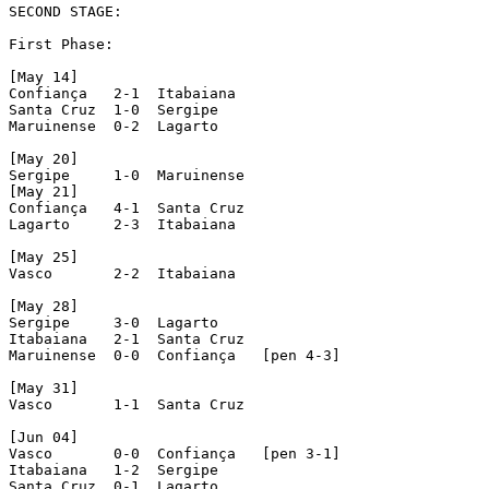
SECOND STAGE:

First Phase:

[May 14]

Confiança   2-1  Itabaiana   

Santa Cruz  1-0  Sergipe     

Maruinense  0-2  Lagarto     

[May 20]

Sergipe     1-0  Maruinense  

[May 21]

Confiança   4-1  Santa Cruz  

Lagarto     2-3  Itabaiana   

[May 25]

Vasco       2-2  Itabaiana   

[May 28]

Sergipe     3-0  Lagarto     

Itabaiana   2-1  Santa Cruz  

Maruinense  0-0  Confiança   [pen 4-3]

[May 31]

Vasco       1-1  Santa Cruz  

[Jun 04]

Vasco       0-0  Confiança   [pen 3-1]

Itabaiana   1-2  Sergipe     

Santa Cruz  0-1  Lagarto     
