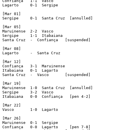
Confiança   1-1  Vasco

Lagarto     0-1  Sergipe

[Mar 01]

Sergipe     0-1  Santa Cruz  [annulled]

[Mar 05]

Maruinense  2-2  Vasco

Sergipe     1-1  Itabaiana

Santa Cruz  -  Confiança   [suspended]

[Mar 08]

Lagarto     -  Santa Cruz

[Mar 12]

Confiança   3-1  Maruinense

Itabaiana   0-1  Lagarto

Santa Cruz  -  Vasco       [suspended]

[Mar 19]

Maruinense  1-0  Santa Cruz  [annulled]

Sergipe     3-2  Vasco

Itabaiana   0-0  Confiança   [pen 4-2]

[Mar 22]

Vasco       1-0  Lagarto

[Mar 26]

Maruinense  0-1  Sergipe

Confiança   0-0  Lagarto     [pen 7-8]
