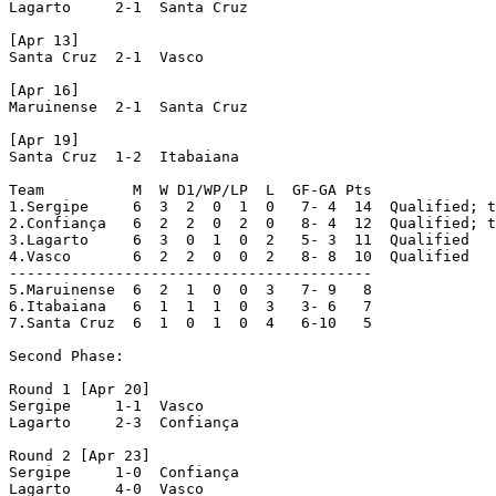
Lagarto     2-1  Santa Cruz

[Apr 13]

Santa Cruz  2-1  Vasco

[Apr 16]

Maruinense  2-1  Santa Cruz

[Apr 19]

Santa Cruz  1-2  Itabaiana

Team          M  W D1/WP/LP  L  GF-GA Pts

1.Sergipe     6  3  2  0  1  0   7- 4  14  Qualified; t
2.Confiança   6  2  2  0  2  0   8- 4  12  Qualified; t
3.Lagarto     6  3  0  1  0  2   5- 3  11  Qualified

4.Vasco       6  2  2  0  0  2   8- 8  10  Qualified

-----------------------------------------

5.Maruinense  6  2  1  0  0  3   7- 9   8

6.Itabaiana   6  1  1  1  0  3   3- 6   7

7.Santa Cruz  6  1  0  1  0  4   6-10   5

Second Phase:

Round 1 [Apr 20]

Sergipe     1-1  Vasco

Lagarto     2-3  Confiança

Round 2 [Apr 23]

Sergipe     1-0  Confiança

Lagarto     4-0  Vasco
