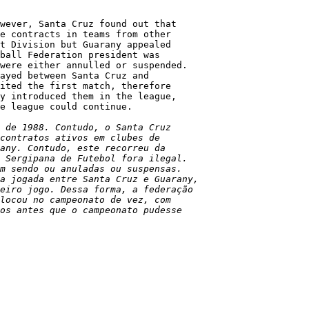
wever, Santa Cruz found out that

e contracts in teams from other

t Division but Guarany appealed

ball Federation president was

were either annulled or suspended.

ayed between Santa Cruz and

ited the first match, therefore

y introduced them in the league,

e league could continue.

 de 1988. Contudo, o Santa Cruz

contratos ativos em clubes de

any. Contudo, este recorreu da

 Sergipana de Futebol fora ilegal.

m sendo ou anuladas ou suspensas.

a jogada entre Santa Cruz e Guarany,

eiro jogo. Dessa forma, a federação

locou no campeonato de vez, com

os antes que o campeonato pudesse
