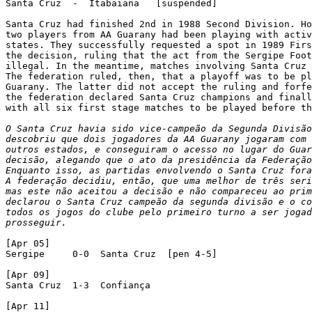
Santa Cruz  -  Itabaiana   [suspended]

Santa Cruz had finished 2nd in 1988 Second Division. Ho
two players from AA Guarany had been playing with activ
states. They successfully requested a spot in 1989 Firs
the decision, ruling that the act from the Sergipe Foot
illegal. In the meantime, matches involving Santa Cruz 
The federation ruled, then, that a playoff was to be pl
Guarany. The latter did not accept the ruling and forfe
the federation declared Santa Cruz champions and finall
with all six first stage matches to be played before th
O Santa Cruz havia sido vice-campeão da Segunda Divisão
descobriu que dois jogadores da AA Guarany jogaram com 
outros estados, e conseguiram o acesso no lugar do Guar
decisão, alegando que o ato da presidência da Federação
Enquanto isso, as partidas envolvendo o Santa Cruz fora
A federação decidiu, então, que uma melhor de três seri
mas este não aceitou a decisão e não compareceu ao prim
declarou o Santa Cruz campeão da segunda divisão e o co
todos os jogos do clube pelo primeiro turno a ser jogad
prosseguir.
[Apr 05]

Sergipe     0-0  Santa Cruz  [pen 4-5]

[Apr 09]

Santa Cruz  1-3  Confiança

[Apr 11]
