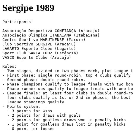
Sergipe 1989
Participants:

Associação Desportiva CONFIANÇA (Aracaju)

Associação Olímpica ITABAIANA (Itabaiana)

Centro Sportivo MARUINENSE (Maruim)

Club Sportivo SERGIPE (Aracaju)

LAGARTO Esporte Clube (Lagarto)

Sport Club SANTA CRUZ (Estância)

VASCO Esporte Clube (Aracaju)

Rules:

- Two stages, divided in two phases each, plus league f
- First phase: single round-robin, top 4 clubs qualify 
- Second phase: double round-robin.

- Phase champions qualify to league finals with two bon
- Phase runner-ups qualify to league finals with one bo
- League finals: at least four clubs in double round-ro
  four clubs qualify as 1st or 2nd in phases, the best 
  league standings qualify.

- Points system:

  - 3 points for wins

  - 2 points for draws with goals

  - 2 points for goalless draws won in penalty kicks

  - 1 point for goalless draws lost in penalty kicks

  - 0 point for losses
