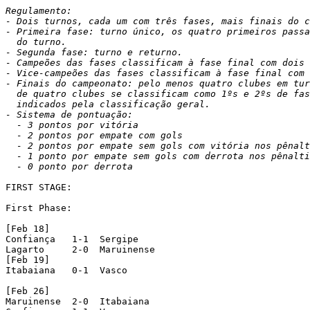
Regulamento:

- Dois turnos, cada um com três fases, mais finais do c
- Primeira fase: turno único, os quatro primeiros passa
  do turno.

- Segunda fase: turno e returno.

- Campeões das fases classificam à fase final com dois 
- Vice-campeões das fases classificam à fase final com 
- Finais do campeonato: pelo menos quatro clubes em tur
  de quatro clubes se classificam como 1ºs e 2ºs de fas
  indicados pela classificação geral.

- Sistema de pontuação:

  - 3 pontos por vitória

  - 2 pontos por empate com gols

  - 2 pontos por empate sem gols com vitória nos pênalt
  - 1 ponto por empate sem gols com derrota nos pênalti
  - 0 ponto por derrota
FIRST STAGE:

First Phase:

[Feb 18]

Confiança   1-1  Sergipe

Lagarto     2-0  Maruinense

[Feb 19]

Itabaiana   0-1  Vasco

[Feb 26]

Maruinense  2-0  Itabaiana
