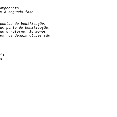
ampeonato.

m à segunda fase

pontos de bonificação.

um ponto de bonificação.

no e returno. Se menos

es, os demais clubes são

is

s
