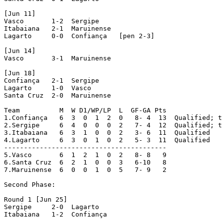
[Jun 11]

Vasco       1-2  Sergipe     

Itabaiana   2-1  Maruinense  

Lagarto     0-0  Confiança   [pen 2-3]

[Jun 14]

Vasco       3-1  Maruinense  

[Jun 18]

Confiança   2-1  Sergipe     

Lagarto     1-0  Vasco       

Santa Cruz  2-0  Maruinense  

Team          M  W D1/WP/LP  L  GF-GA Pts

1.Confiança   6  3  0  1  2  0   8- 4  13  Qualified; t
2.Sergipe     6  4  0  0  0  2   7- 4  12  Qualified; t
3.Itabaiana   6  3  1  0  0  2   3- 6  11  Qualified

4.Lagarto     6  3  0  1  0  2   5- 3  11  Qualified

-----------------------------------------

5.Vasco       6  1  2  1  0  2   8- 8   9

6.Santa Cruz  6  2  1  0  0  3   6-10   8

7.Maruinense  6  0  0  1  0  5   7- 9   2

Second Phase:

Round 1 [Jun 25]

Sergipe     2-0  Lagarto     

Itabaiana   1-2  Confiança   
