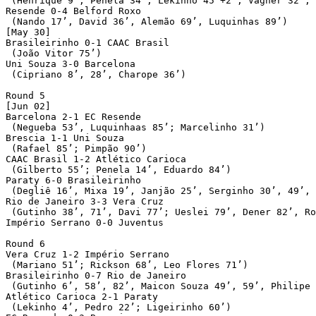
 (Henrique 9’, Penela 34’, Lekinho 45’+2’; Vagner 32’, 
Resende 0-4 Belford Roxo

 (Nando 17’, David 36’, Alemão 69’, Luquinhas 89’)

[May 30]

Brasileirinho 0-1 CAAC Brasil

 (João Vitor 75’)

Uni Souza 3-0 Barcelona

 (Cipriano 8’, 28’, Charope 36’)

Round 5

[Jun 02]

Barcelona 2-1 EC Resende

 (Negueba 53’, Luquinhaas 85’; Marcelinho 31’)

Brescia 1-1 Uni Souza

 (Rafael 85’; Pimpão 90’)

CAAC Brasil 1-2 Atlético Carioca

 (Gilberto 55’; Penela 14’, Eduardo 84’)

Paraty 6-0 Brasileirinho

 (Degliê 16’, Mixa 19’, Janjão 25’, Serginho 30’, 49’, 
Rio de Janeiro 3-3 Vera Cruz

 (Gutinho 38’, 71’, Davi 77’; Ueslei 79’, Dener 82’, Ro
Império Serrano 0-0 Juventus

Round 6

Vera Cruz 1-2 Império Serrano

 (Mariano 51’; Rickson 68’, Leo Flores 71’)

Brasileirinho 0-7 Rio de Janeiro

 (Gutinho 6’, 58’, 82’, Maicon Souza 49’, 59’, Philipe 
Atlético Carioca 2-1 Paraty

 (Lekinho 4’, Pedro 22’; Ligeirinho 60’)
