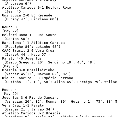
 (Anderson 6’)

Atlético Carioca 0-1 Belford Roxo

 (Jean 45’)

Uni Souza 2-0 EC Resende

 (Hubeny 47’, Cipriano 60’)

Round 3

[May 22]

Belford Roxo 1-0 Uni Souza

 (Santos 50’)

Barcelona 1-1 Atlético Carioca

 (Rodolpho 84’; Lekinho 48’)

CAAC Brasil 2-0 Vera Cruz

 (Israel 44’, Napu 57’)

Paraty 4-0 Juventus

 (Diego Gregório 10’, Serginho 19’, 45’, 48’)

[May 23]

Brescia 3-0 Brasileirinho

 (Vagner 45’+2’, Maxson 62’, 82’)

Rio de Janeiro 3-3 Império Serrano

 (Gutinho 11’, 18’, 58’; Allan 45’, Formiga 79’, Wallac
Round 4

[May 29]

Juventus 3-6 Rio de Janeiro

 (Vinicius 26’, 32’, Rennan 39’; Gutinho 1’, 75’, 83’ M
Vera Cruz 1-1 Paraty

 (Gaspar 21’; Janjão 34’)

Atlético Carioca 3-2 Brescia
