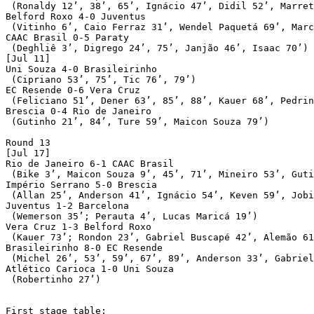
 (Ronaldy 12’, 38’, 65’, Ignácio 47’, Didil 52’, Marret
Belford Roxo 4-0 Juventus

 (Vitinho 6’, Caio Ferraz 31’, Wendel Paquetá 69’, Marc
CAAC Brasil 0-5 Paraty

 (Deghliê 3’, Digrego 24’, 75’, Janjão 46’, Isaac 70’)

[Jul 11]

Uni Souza 4-0 Brasileirinho

 (Cipriano 53’, 75’, Tic 76’, 79’)

EC Resende 0-6 Vera Cruz

 (Feliciano 51’, Dener 63’, 85’, 88’, Kauer 68’, Pedrin
Brescia 0-4 Rio de Janeiro

 (Gutinho 21’, 84’, Ture 59’, Maicon Souza 79’)

Round 13

[Jul 17]

Rio de Janeiro 6-1 CAAC Brasil

 (Bike 3’, Maicon Souza 9’, 45’, 71’, Mineiro 53’, Guti
Império Serrano 5-0 Brescia

 (Allan 25’, Anderson 41’, Ignácio 54’, Keven 59’, Jobi
Juventus 1-2 Barcelona

 (Wemerson 35’; Perauta 4’, Lucas Maricá 19’)

Vera Cruz 1-3 Belford Roxo

 (Kauer 73’; Rondon 23’, Gabriel Buscapé 42’, Alemão 61
Brasileirinho 8-0 EC Resende

 (Michel 26’, 53’, 59’, 67’, 89’, Anderson 33’, Gabriel
Atlético Carioca 1-0 Uni Souza

 (Robertinho 27’)

First stage table:
