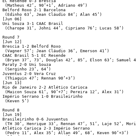
EC Resende 0-3 Brescia

 (Matheus 42’, 90’+1’, Adriano 49’)

Belford Roxo 2-1 Barcelona

 (Edinho 63’, Jean Cláudio 84’; Alan 45’)

[Jun 06]

Uni Souza 3-1 CAAC Brasil

 (Charope 31’, Johni 44’, Cipriano 76’; Lucas 58’)

Round 7

[Jun 12]

Brescia 1-2 Belford Roxo

 (Vagner 57’; Jean Cláudio 36’, Emerson 41’)

CAAC Brasil 5-1 EC Resende

 (Bryan 37’, 73’, Douglas 42’, 85’, Elson 63’; Samuel 4
Paraty 2-0 Uni Souza

 (Serginho 23’, 64’)

Juventus 2-0 Vera Cruz

 (Thiaguin 47’; Rennan 90’+3’)

[Jun 13]

Rio de Janeiro 2-2 Atlético Carioca

 (Maicon Souza 61’, 90’+7’; Pereira 12’, Alex 31’)

Império Serrano 1-0 Brasileirinho

 (Keven 5’)

Round 8

[Jun 19]

Brasileirinho 0-6 Juvuentus

 (TH 30’, Henrique 33’, Rennan 47’, 51’, Laje 52’, Mori
Atlético Carioca 2-3 Império Serrano

 (Pedro 11’, Alex 35’; Allan 49’, 68’, Keven 90’+3’)
