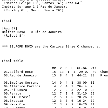
 (Marcos Felipe 13’, Santos 74’; Jota 64’)

Império Serrano 1-1 Rio de Janeiro

 (Ronaldy 61’; Maicon Souza 29’)

Final

[Aug 07]

Belford Roxo 1-0 Rio de Janeiro

 (Rafael 8’)

*** BELFORD ROXO are the Carioca Série C champions.

Final table:

			  MP  V	 D  L  GF-GA  Pts

 01.Belford Roxo	  15  13  1  1  29-07  40  Champions; promoted

 03.Rio de Janeiro	  15  8  4  3  44-21  28   Promoted

--------------------------------------- 

 03.Império Serrano 	  14  9  4  1  38-09  31 

 04.Atlético Carioca	  14  7  4  3  26-14  25  

 05.Uni Souza  	 	  12  7  2  3  22-10  23  

 06.Paraty		  12  7  1  4  31-10  22  

 07.CAAC Brasil		  12  5  1  6  20-26  16  

 08.Brescia	 	  12  3  3  6  16-24  12  

 09.Vera Cruz	  	  12  3  2  7  16-20  11  

 10.Juventus	 	  12  3  2  7  16-25  11   
