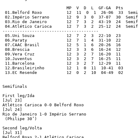
			  MP  V	 D  L  GF-GA  Pts

 01.Belford Roxo	  12  11  0  1  26-06  33  Semifinals

 02.Império Serrano 	  12  9  3  0  37-07  30  Semifinals

 03.Rio de Janeiro	  12  7  3  2  43-19  24  Semifinals

 04.Atlético Carioca	  12  7  3  2  25-12  24  Semifinals

--------------------------------------- 

 05.Uni Souza  	 	  12  7  2  3  22-10  23  

 06.Paraty		  12  7  1  4  31-10  22  

 07.CAAC Brasil		  12  5  1  6  20-26  16  

 08.Brescia	 	  12  3  3  6  16-24  12  

 09.Vera Cruz	  	  12  3  2  7  16-20  11  

 10.Juventus	 	  12  3  2  7  16-25  11   

 11.Barcelona		  12  3  2  7  12-29  11  

 12.Brasileirinho 	  12  1  0  11  10-41  03

 13.EC Resende		  12  0  2  10  04-49  02

Semifinals

First leg/Ida

[Jul 23]

Atlético Carioca 0-0 Belford Roxo

[Jul 24]

Rio de Janeiro 1-0 Império Serrano

 (Philipe 30’)

Second leg/Volta

[Jul 31]

Belford Roxo 2-1 Atlético Carioca
