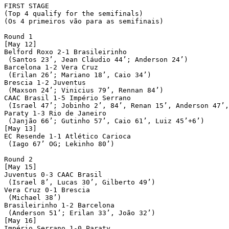
FIRST STAGE

(Top 4 qualify for the semifinals)

(Os 4 primeiros vão para as semifinais)

Round 1

[May 12]

Belford Roxo 2-1 Brasileirinho

 (Santos 23’, Jean Cláudio 44’; Anderson 24’)

Barcelona 1-2 Vera Cruz

 (Erilan 26’; Mariano 18’, Caio 34’)

Brescia 1-2 Juventus

 (Maxson 24’; Vinicius 79’, Rennan 84’)

CAAC Brasil 1-5 Império Serrano

 (Israel 47’; Jobinho 2’, 84’, Renan 15’, Anderson 47’,
Paraty 1-3 Rio de Janeiro

 (Janjão 66’; Gutinho 57’, Caio 61’, Luiz 45’+6’)

[May 13]

EC Resende 1-1 Atlético Carioca

 (Iago 67’ OG; Lekinho 80’)

Round 2

[May 15]

Juventus 0-3 CAAC Brasil

 (Israel 8’, Lucas 30’, Gilberto 49’)

Vera Cruz 0-1 Brescia

 (Michael 38’)

Brasileirinho 1-2 Barcelona

 (Anderson 51’; Erilan 33’, João 32’)

[May 16]

Império Serrano 1-0 Paraty
