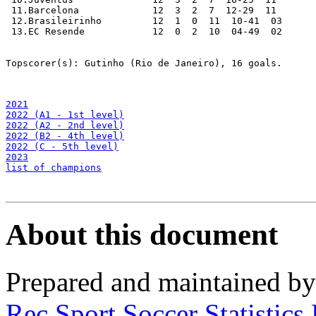
 11.Barcelona		  12  3  2  7  12-29  11  

 12.Brasileirinho 	  12  1  0  11  10-41  03

 13.EC Resende		  12  0  2  10  04-49  02

Topscorer(s): Gutinho (Rio de Janeiro), 16 goals.

2021
2022 (A1 - 1st level)
2022 (A2 - 2nd level)
2022 (B2 - 4th level)
2022 (C - 5th level)
2023
list of champions
About this document
Prepared and maintained b
Rec.Sport.Soccer Statistics