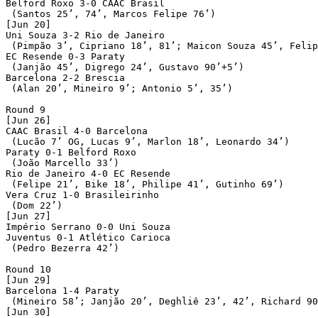
Belford Roxo 3-0 CAAC Brasil

 (Santos 25’, 74’, Marcos Felipe 76’)

[Jun 20]

Uni Souza 3-2 Rio de Janeiro

 (Pimpão 3’, Cipriano 18’, 81’; Maicon Souza 45’, Felip
EC Resende 0-3 Paraty

 (Janjão 45’, Digrego 24’, Gustavo 90’+5’)

Barcelona 2-2 Brescia

 (Alan 20’, Mineiro 9’; Antonio 5’, 35’)

Round 9

[Jun 26]

CAAC Brasil 4-0 Barcelona

 (Lucão 7’ OG, Lucas 9’, Marlon 18’, Leonardo 34’)

Paraty 0-1 Belford Roxo

 (João Marcello 33’)

Rio de Janeiro 4-0 EC Resende

 (Felipe 21’, Bike 18’, Philipe 41’, Gutinho 69’)

Vera Cruz 1-0 Brasileirinho

 (Dom 22’)

[Jun 27]

Império Serrano 0-0 Uni Souza

Juventus 0-1 Atlético Carioca

 (Pedro Bezerra 42’)

Round 10

[Jun 29]

Barcelona 1-4 Paraty

 (Mineiro 58’; Janjão 20’, Deghliê 23’, 42’, Richard 90
[Jun 30]
