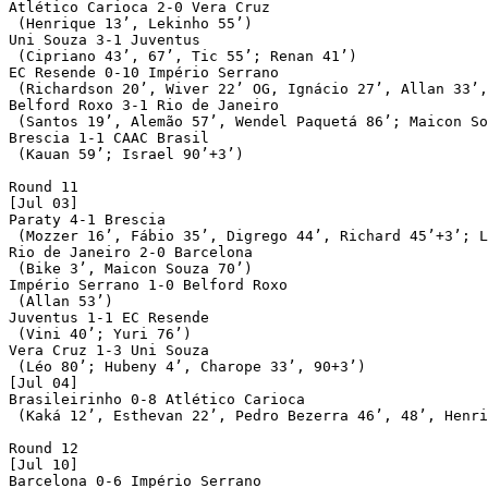
Atlético Carioca 2-0 Vera Cruz

 (Henrique 13’, Lekinho 55’)

Uni Souza 3-1 Juventus

 (Cipriano 43’, 67’, Tic 55’; Renan 41’)

EC Resende 0-10 Império Serrano

 (Richardson 20’, Wiver 22’ OG, Ignácio 27’, Allan 33’,
Belford Roxo 3-1 Rio de Janeiro

 (Santos 19’, Alemão 57’, Wendel Paquetá 86’; Maicon So
Brescia 1-1 CAAC Brasil

 (Kauan 59’; Israel 90’+3’)

Round 11

[Jul 03]

Paraty 4-1 Brescia

 (Mozzer 16’, Fábio 35’, Digrego 44’, Richard 45’+3’; L
Rio de Janeiro 2-0 Barcelona

 (Bike 3’, Maicon Souza 70’)

Império Serrano 1-0 Belford Roxo

 (Allan 53’)

Juventus 1-1 EC Resende

 (Vini 40’; Yuri 76’)

Vera Cruz 1-3 Uni Souza

 (Léo 80’; Hubeny 4’, Charope 33’, 90+3’)

[Jul 04]

Brasileirinho 0-8 Atlético Carioca

 (Kaká 12’, Esthevan 22’, Pedro Bezerra 46’, 48’, Henri
Round 12

[Jul 10]

Barcelona 0-6 Império Serrano
