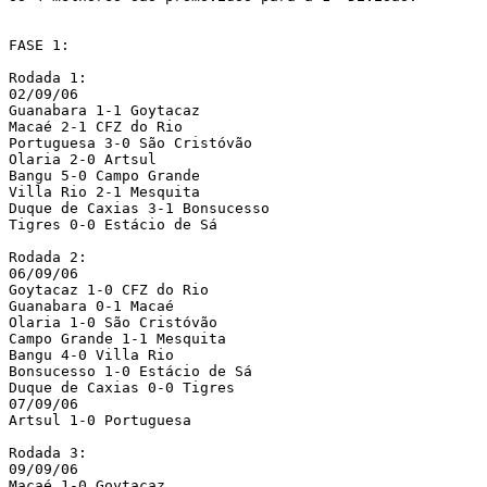
FASE 1:

Rodada 1:

02/09/06

Guanabara 1-1 Goytacaz

Macaé 2-1 CFZ do Rio

Portuguesa 3-0 São Cristóvão

Olaria 2-0 Artsul

Bangu 5-0 Campo Grande

Villa Rio 2-1 Mesquita

Duque de Caxias 3-1 Bonsucesso

Tigres 0-0 Estácio de Sá

Rodada 2:

06/09/06

Goytacaz 1-0 CFZ do Rio

Guanabara 0-1 Macaé

Olaria 1-0 São Cristóvão

Campo Grande 1-1 Mesquita

Bangu 4-0 Villa Rio

Bonsucesso 1-0 Estácio de Sá

Duque de Caxias 0-0 Tigres

07/09/06

Artsul 1-0 Portuguesa

Rodada 3:

09/09/06

Macaé 1-0 Goytacaz
