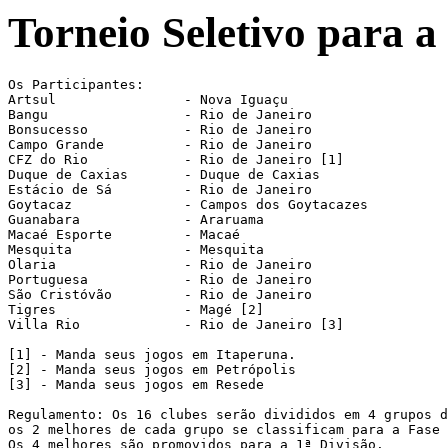
Torneio Seletivo para a
Os Participantes:

Artsul                - Nova Iguaçu

Bangu                 - Rio de Janeiro

Bonsucesso            - Rio de Janeiro

Campo Grande          - Rio de Janeiro

CFZ do Rio            - Rio de Janeiro [1]

Duque de Caxias       - Duque de Caxias

Estácio de Sá         - Rio de Janeiro

Goytacaz              - Campos dos Goytacazes

Guanabara             - Araruama

Macaé Esporte         - Macaé

Mesquita              - Mesquita

Olaria                - Rio de Janeiro

Portuguesa            - Rio de Janeiro

São Cristóvão         - Rio de Janeiro

Tigres                - Magé [2]

Villa Rio             - Rio de Janeiro [3]

[1] - Manda seus jogos em Itaperuna.

[2] - Manda seus jogos em Petrópolis

[3] - Manda seus jogos em Resede

Regulamento: Os 16 clubes serão divididos em 4 grupos d
os 2 melhores de cada grupo se classificam para a Fase 
Os 4 melhores são promovidos para a 1ª Divisão.
