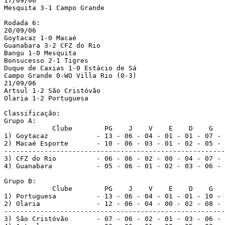
17/09/06

Mesquita 3-1 Campo Grande

Rodada 6:

20/09/06

Goytacaz 1-0 Macaé

Guanabara 3-2 CFZ do Rio

Bangu 1-0 Mesquita

Bonsucesso 2-1 Tigres

Duque de Caxias 1-0 Estácio de Sá

Campo Grande 0-WO Villa Rio (0-3)

21/09/06

Artsul 1-2 São Cristóvão

Olaria 1-2 Portuguesa

Classificação:

Grupo A:

            Clube        PG    J    V    E    D    G   
1) Goytacaz            - 13 - 06 - 04 - 01 - 01 - 07 - 
2) Macaé Esporte       - 10 - 06 - 03 - 01 - 02 - 05 - 
-------------------------------------------------------
3) CFZ do Rio          - 06 - 06 - 02 - 00 - 04 - 07 - 
4) Guanabara           - 05 - 06 - 01 - 02 - 03 - 06 - 
Grupo B:

            Clube        PG    J    V    E    D    G   
1) Portuguesa          - 13 - 06 - 04 - 01 - 01 - 10 - 
2) Olaria              - 12 - 06 - 04 - 00 - 02 - 08 - 
-------------------------------------------------------
3) São Cristóvão       - 07 - 06 - 02 - 01 - 03 - 06 - 