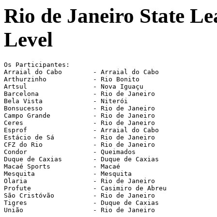
Rio de Janeiro State L
Level
Os Participantes:

Arraial do Cabo        - Arraial do Cabo

Arthurzinho            - Rio Bonito

Artsul                 - Nova Iguaçu

Barcelona              - Rio de Janeiro

Bela Vista             - Niterói

Bonsucesso             - Rio de Janeiro

Campo Grande           - Rio de Janeiro

Ceres                  - Rio de Janeiro

Esprof                 - Arraial do Cabo

Estácio de Sá          - Rio de Janeiro

CFZ do Rio             - Rio de Janeiro

Condor                 - Queimados

Duque de Caxias        - Duque de Caxias

Macaé Sports           - Macaé

Mesquita               - Mesquita

Olaria                 - Rio de Janeiro

Profute                - Casimiro de Abreu

São Cristóvão          - Rio de Janeiro

Tigres                 - Duque de Caxias

União                  - Rio de Janeiro
