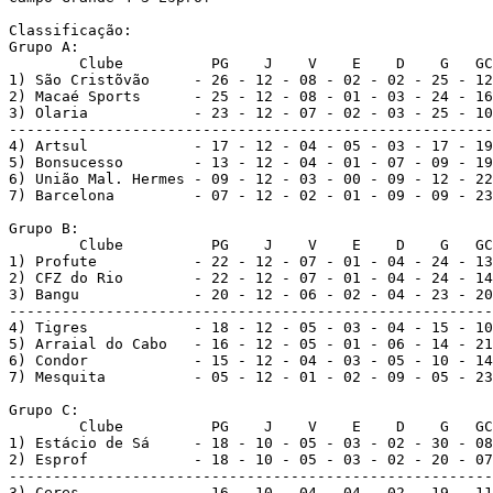
Classificação:

Grupo A:

        Clube          PG    J    V    E    D    G   GC
1) São Cristõvão     - 26 - 12 - 08 - 02 - 02 - 25 - 12
2) Macaé Sports      - 25 - 12 - 08 - 01 - 03 - 24 - 16
3) Olaria            - 23 - 12 - 07 - 02 - 03 - 25 - 10
-------------------------------------------------------
4) Artsul            - 17 - 12 - 04 - 05 - 03 - 17 - 19
5) Bonsucesso        - 13 - 12 - 04 - 01 - 07 - 09 - 19
6) União Mal. Hermes - 09 - 12 - 03 - 00 - 09 - 12 - 22
7) Barcelona         - 07 - 12 - 02 - 01 - 09 - 09 - 23
Grupo B:

        Clube          PG    J    V    E    D    G   GC
1) Profute           - 22 - 12 - 07 - 01 - 04 - 24 - 13
2) CFZ do Rio        - 22 - 12 - 07 - 01 - 04 - 24 - 14
3) Bangu             - 20 - 12 - 06 - 02 - 04 - 23 - 20
-------------------------------------------------------
4) Tigres            - 18 - 12 - 05 - 03 - 04 - 15 - 10
5) Arraial do Cabo   - 16 - 12 - 05 - 01 - 06 - 14 - 21
6) Condor            - 15 - 12 - 04 - 03 - 05 - 10 - 14
7) Mesquita          - 05 - 12 - 01 - 02 - 09 - 05 - 23
Grupo C:

        Clube          PG    J    V    E    D    G   GC
1) Estácio de Sá     - 18 - 10 - 05 - 03 - 02 - 30 - 08
2) Esprof            - 18 - 10 - 05 - 03 - 02 - 20 - 07
-------------------------------------------------------
3) Ceres             - 16 - 10 - 04 - 04 - 02 - 19 - 11