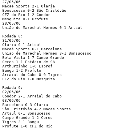
27/05/06

Macaé Sports 2-1 Olaria

Bonsucesso 0-2 São Cristóvão

CFZ do Rio 1-2 Condor

Mesquita 0-1 Profute

28/05/06

União de Marechal Hermes 0-1 Artsul

Rodada 8:

31/05/06

Olaria 0-1 Artsul

Macaé Sports 6-1 Barcelona

União de Marechal Hermes 3-1 Bonsucesso

Bela Vista 1-7 Campo Grande

Ceres 1-1 Estácio de Sá

Arthurzinho 1-0 Esprof

Bangu 1-2 Profute

Arraial do Cabo 0-0 Tigres

CFZ do Rio 1-0 Mesquita

Rodada 9:

02/06/06

Condor 2-1 Arraial do Cabo

03/06/06

Barcelona 0-3 Olaria

São Cristóvão 4-2 Macaé Sports

Artsul 0-1 Bonsucesso

Campo Grande 1-2 Ceres

Tigres 3-1 Bangu

Profute 1-0 CFZ do Rio
