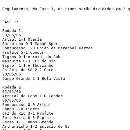
Regulamento: Na Fase 1, os times serão divididos em 2 g
FASE 1:

Rodada 1:

03/05/06

Artsul 1-1 Olaria

Barcelona 0-1 Macaé Sports

Bonsucesso 1-0 União de Marechal Hermes

Profute 5-1 Condor

Tigres 0-1 Arraial do Cabo

Mesquita 0-3 CFZ do Rio

Esprof 1-1 Arthurzinho

Estácio de Sá 2-2 Ceres

20/05/06

Campo Grande 1-1 Bela Vista

Rodada 2:

05/05/06

Arraial do Cabo 1-0 Condor

06/05/06

Bonsucesso 0-0 Artsul

Bangu 2-0 Tigres

CFZ do Rio 3-1 Profute

Bela Vista 0-6 Esprof

Ceres 1-1 Campo Grande

Arthurzinho 1-2 Estácio de Sá
