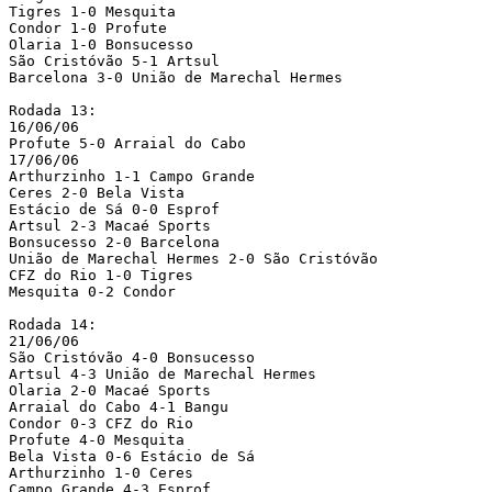
Tigres 1-0 Mesquita

Condor 1-0 Profute

Olaria 1-0 Bonsucesso

São Cristóvão 5-1 Artsul

Barcelona 3-0 União de Marechal Hermes

Rodada 13:

16/06/06

Profute 5-0 Arraial do Cabo

17/06/06

Arthurzinho 1-1 Campo Grande

Ceres 2-0 Bela Vista

Estácio de Sá 0-0 Esprof

Artsul 2-3 Macaé Sports

Bonsucesso 2-0 Barcelona

União de Marechal Hermes 2-0 São Cristóvão

CFZ do Rio 1-0 Tigres

Mesquita 0-2 Condor

Rodada 14:

21/06/06

São Cristóvão 4-0 Bonsucesso

Artsul 4-3 União de Marechal Hermes

Olaria 2-0 Macaé Sports

Arraial do Cabo 4-1 Bangu

Condor 0-3 CFZ do Rio

Profute 4-0 Mesquita

Bela Vista 0-6 Estácio de Sá

Arthurzinho 1-0 Ceres

Campo Grande 4-3 Esprof
