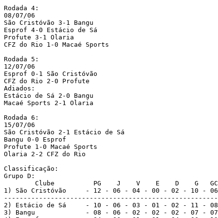
Rodada 4:

08/07/06

São Cristóvão 3-1 Bangu

Esprof 4-0 Estácio de Sá

Profute 3-1 Olaria

CFZ do Rio 1-0 Macaé Sports

Rodada 5:

12/07/06

Esprof 0-1 São Cristóvão

CFZ do Rio 2-0 Profute

Adiados:

Estácio de Sá 2-0 Bangu

Macaé Sports 2-1 Olaria

Rodada 6:

15/07/06

São Cristóvão 2-1 Estácio de Sá

Bangu 0-0 Esprof

Profute 1-0 Macaé Sports

Olaria 2-2 CFZ do Rio

Classificação:

Grupo D:

        Clube          PG    J    V    E    D    G   GC
1) São Cristóvão     - 12 - 06 - 04 - 00 - 02 - 10 - 06
-------------------------------------------------------
2) Estácio de Sá     - 10 - 06 - 03 - 01 - 02 - 11 - 08
3) Bangu             - 08 - 06 - 02 - 02 - 02 - 07 - 07