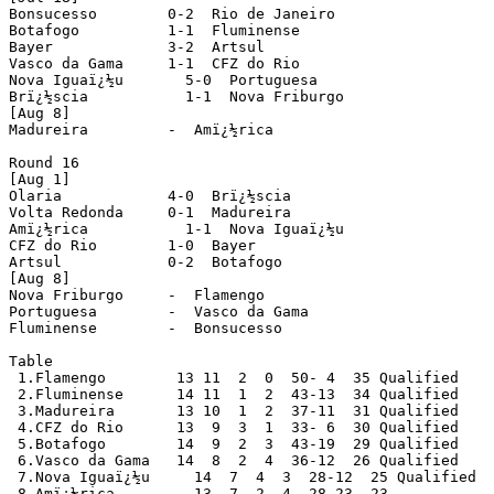
Bonsucesso        0-2  Rio de Janeiro

Botafogo          1-1  Fluminense

Bayer             3-2  Artsul

Vasco da Gama     1-1  CFZ do Rio

Nova Iguaï¿½u       5-0  Portuguesa

Brï¿½scia           1-1  Nova Friburgo

[Aug 8]

Madureira         -  Amï¿½rica

Round 16

[Aug 1]

Olaria            4-0  Brï¿½scia

Volta Redonda     0-1  Madureira

Amï¿½rica           1-1  Nova Iguaï¿½u

CFZ do Rio        1-0  Bayer

Artsul            0-2  Botafogo

[Aug 8]

Nova Friburgo     -  Flamengo

Portuguesa        -  Vasco da Gama

Fluminense        -  Bonsucesso

Table

 1.Flamengo        13 11  2  0  50- 4  35 Qualified

 2.Fluminense      14 11  1  2  43-13  34 Qualified

 3.Madureira       13 10  1  2  37-11  31 Qualified

 4.CFZ do Rio      13  9  3  1  33- 6  30 Qualified

 5.Botafogo        14  9  2  3  43-19  29 Qualified

 6.Vasco da Gama   14  8  2  4  36-12  26 Qualified

 7.Nova Iguaï¿½u     14  7  4  3  28-12  25 Qualified

 8.Amï¿½rica         13  7  2  4  28-23  23
