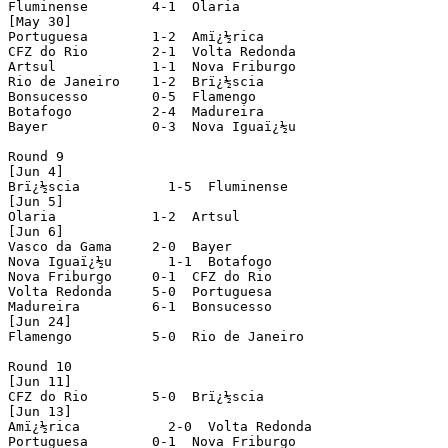
Fluminense        4-1  Olaria

[May 30]

Portuguesa        1-2  Amï¿½rica

CFZ do Rio        2-1  Volta Redonda

Artsul            1-1  Nova Friburgo

Rio de Janeiro    1-2  Brï¿½scia

Bonsucesso        0-5  Flamengo

Botafogo          2-4  Madureira

Bayer             0-3  Nova Iguaï¿½u

Round 9

[Jun 4]

Brï¿½scia           1-5  Fluminense

[Jun 5]

Olaria            1-2  Artsul

[Jun 6]

Vasco da Gama     2-0  Bayer

Nova Iguaï¿½u       1-1  Botafogo

Nova Friburgo     0-1  CFZ do Rio

Volta Redonda     5-0  Portuguesa

Madureira         6-1  Bonsucesso

[Jun 24]

Flamengo          5-0  Rio de Janeiro

Round 10

[Jun 11]

CFZ do Rio        5-0  Brï¿½scia

[Jun 13]

Amï¿½rica           2-0  Volta Redonda

Portuguesa        0-1  Nova Friburgo
