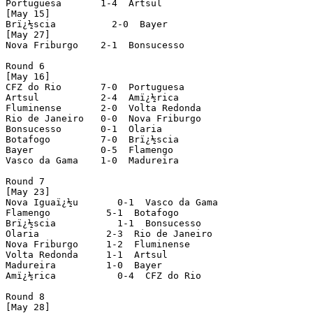
Portuguesa       1-4  Artsul

[May 15]

Brï¿½scia          2-0  Bayer

[May 27]

Nova Friburgo    2-1  Bonsucesso

Round 6

[May 16]

CFZ do Rio       7-0  Portuguesa

Artsul           2-4  Amï¿½rica

Fluminense       2-0  Volta Redonda

Rio de Janeiro   0-0  Nova Friburgo

Bonsucesso       0-1  Olaria

Botafogo         7-0  Brï¿½scia

Bayer            0-5  Flamengo

Vasco da Gama    1-0  Madureira

Round 7

[May 23]

Nova Iguaï¿½u       0-1  Vasco da Gama

Flamengo          5-1  Botafogo

Brï¿½scia           1-1  Bonsucesso

Olaria            2-3  Rio de Janeiro

Nova Friburgo     1-2  Fluminense

Volta Redonda     1-1  Artsul

Madureira         1-0  Bayer

Amï¿½rica           0-4  CFZ do Rio

Round 8

[May 28]
