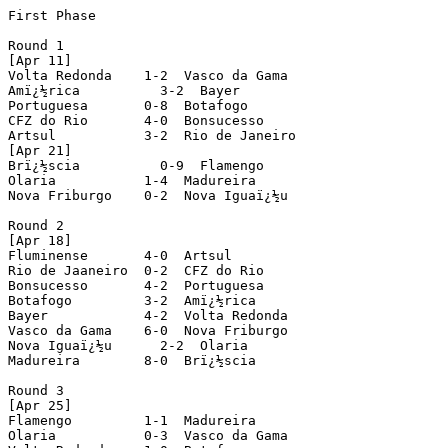
First Phase

Round 1

[Apr 11]

Volta Redonda    1-2  Vasco da Gama

Amï¿½rica          3-2  Bayer

Portuguesa       0-8  Botafogo

CFZ do Rio       4-0  Bonsucesso

Artsul           3-2  Rio de Janeiro

[Apr 21]

Brï¿½scia          0-9  Flamengo

Olaria           1-4  Madureira

Nova Friburgo    0-2  Nova Iguaï¿½u

Round 2

[Apr 18]

Fluminense       4-0  Artsul

Rio de Jaaneiro  0-2  CFZ do Rio

Bonsucesso       4-2  Portuguesa

Botafogo         3-2  Amï¿½rica

Bayer            4-2  Volta Redonda

Vasco da Gama    6-0  Nova Friburgo

Nova Iguaï¿½u      2-2  Olaria

Madureira        8-0  Brï¿½scia

Round 3

[Apr 25]

Flamengo         1-1  Madureira

Olaria           0-3  Vasco da Gama
