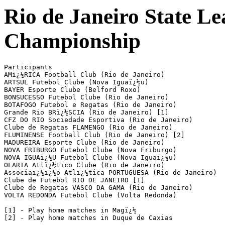
Rio de Janeiro State L
Championship
Participants

AMï¿½RICA Football Club (Rio de Janeiro)            

ARTSUL Futebol Clube (Nova Iguaï¿½u)

BAYER Esporte Clube (Belford Roxo)

BONSUCESSO Futebol Clube (Rio de Janeiro)

BOTAFOGO Futebol e Regatas (Rio de Janeiro)           

Grande Rio BRï¿½SCIA (Rio de Janeiro) [1]

CFZ DO RIO Sociedade Esportiva (Rio de Janeiro)

Clube de Regatas FLAMENGO (Rio de Janeiro)           

FLUMINENSE Football Club (Rio de Janeiro) [2]

MADUREIRA Esporte Clube (Rio de Janeiro)

NOVA FRIBURGO Futebol Clube (Nova Friburgo)

NOVA IGUAï¿½U Futebol Clube (Nova Iguaï¿½u)

OLARIA Atlï¿½tico Clube (Rio de Janeiro)

Associaï¿½ï¿½o Atlï¿½tica PORTUGUESA (Rio de Janeiro)

Clube de Futebol RIO DE JANEIRO [1]

Clube de Regatas VASCO DA GAMA (Rio de Janeiro)

VOLTA REDONDA Futebol Clube (Volta Redonda)

[1] - Play home matches in Magï¿½

[2] - Play home matches in Duque de Caxias
