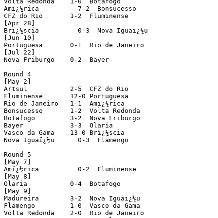
Volta Redonda    1-0  Botafogo

Amï¿½rica          7-2  Bonsucesso

CFZ do Rio       1-2  Fluminense

[Apr 28]

Brï¿½scia          0-3  Nova Iguaï¿½u

[Jun 10]

Portuguesa       0-1  Rio de Janeiro

[Jul 22]

Nova Friburgo    0-2  Bayer

Round 4

[May 2]

Artsul           2-5  CFZ do Rio

Fluminense       12-0 Portuguesa

Rio de Janeiro   1-1  Amï¿½rica

Bonsucesso       1-2  Volta Redonda

Botafogo         3-2  Nova Friburgo

Bayer            3-3  Olaria

Vasco da Gama    13-0 Brï¿½scia

Nova Iguaï¿½u      0-3  Flamengo

Round 5

[May 7]

Amï¿½rica          0-2  Fluminense

[May 8]

Olaria           0-4  Botafogo

[May 9]

Madureira        3-2  Nova Iguaï¿½u

Flamengo         1-0  Vasco da Gama

Volta Redonda    2-0  Rio de Janeiro
