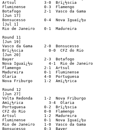
Artsul            3-0  Brï¿½scia

Fluminense        0-3  Flamengo

Botafogo          2-1  Vasco da Gama

[Jun 17]

Bonsucesso        0-4  Nova Iguaï¿½u

[Jul 1]

Rio de Janeiro    0-1  Madureira

Round 11

[Jun 19]

Vasco da Gama     2-0  Bonsucesso

Brï¿½scia           0-0  CFZ do Rio

[Jun 20]

Bayer             2-3  Botafogo

Nova Iguaï¿½u       4-1  Rio de Janeiro

Flamengo          2-1  Artsul

Madureira         0-1  Fluminense

Olaria            4-0  Portuguesa

Nova Friburgo     1-2  Amï¿½rica

Round 12

[Jun 27]

Volta Redonda     1-2  Nova Friburgo

Amï¿½rica           3-4  Olaria

Portuguesa        0-2  Brï¿½scia

CFZ do Rio        0-0  Flamengo

Artsul            1-2  Madureira

Fluminense        0-1  Nova Iguaï¿½u

Rio de Janeiro    1-0  Vasco da Gama

Bonsucesso        0-3  Bayer
