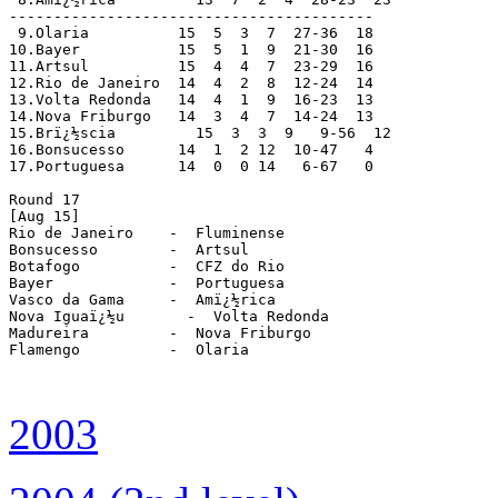
-----------------------------------------

 9.Olaria          15  5  3  7  27-36  18

10.Bayer           15  5  1  9  21-30  16

11.Artsul          15  4  4  7  23-29  16

12.Rio de Janeiro  14  4  2  8  12-24  14

13.Volta Redonda   14  4  1  9  16-23  13

14.Nova Friburgo   14  3  4  7  14-24  13

15.Brï¿½scia         15  3  3  9   9-56  12

16.Bonsucesso      14  1  2 12  10-47   4

17.Portuguesa      14  0  0 14   6-67   0

Round 17

[Aug 15]

Rio de Janeiro    -  Fluminense

Bonsucesso        -  Artsul

Botafogo          -  CFZ do Rio

Bayer             -  Portuguesa

Vasco da Gama     -  Amï¿½rica

Nova Iguaï¿½u       -  Volta Redonda

Madureira         -  Nova Friburgo

Flamengo          -  Olaria

2003