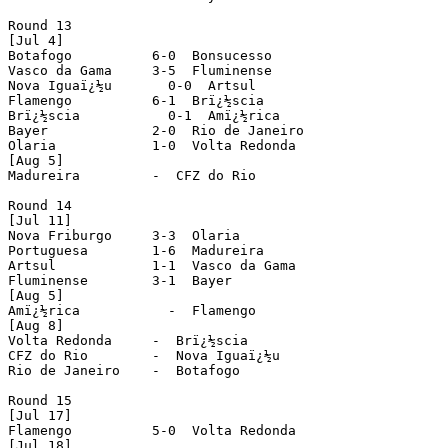
Round 13

[Jul 4]

Botafogo          6-0  Bonsucesso

Vasco da Gama     3-5  Fluminense

Nova Iguaï¿½u       0-0  Artsul

Flamengo          6-1  Brï¿½scia

Brï¿½scia           0-1  Amï¿½rica

Bayer             2-0  Rio de Janeiro

Olaria            1-0  Volta Redonda

[Aug 5]

Madureira         -  CFZ do Rio

Round 14

[Jul 11]

Nova Friburgo     3-3  Olaria

Portuguesa        1-6  Madureira

Artsul            1-1  Vasco da Gama

Fluminense        3-1  Bayer

[Aug 5]

Amï¿½rica           -  Flamengo

[Aug 8]

Volta Redonda     -  Brï¿½scia

CFZ do Rio        -  Nova Iguaï¿½u

Rio de Janeiro    -  Botafogo

Round 15

[Jul 17]

Flamengo          5-0  Volta Redonda

[Jul 18]
