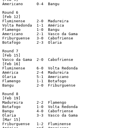
Americano      0-4  Bangu

Round 6

[Feb 12]

Fluminense     2-0  Madureira

Volta Redonda  1-1  América

Flamengo       1-0  Bangu

Americano      2-1  Vasco da Gama

Friburguense   3-0  Cabofriense

Botafogo       2-3  Olaria

Round 7

[Feb 15]

Vasco da Gama  2-0  Cabofriense

[Feb 16]

Fluminense     6-0  Volta Redonda

América        2-4  Madureira

Olaria         5-1  Americano

Flamengo       1-1  Botafogo

Bangu          2-0  Friburguense

Round 8

[Feb 19]

Madureira      2-2  Flamengo

Botafogo       1-0  Volta Redonda

Bangu          4-0  Cabofriense

Olaria         3-3  Vasco da Gama

[Mar 15]

Friburguense   1-2  Fluminense
