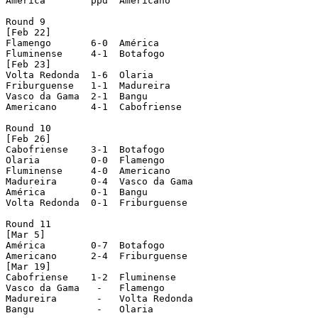
América        ppd  Americano

Round 9

[Feb 22]

Flamengo       6-0  América

Fluminense     4-1  Botafogo

[Feb 23]

Volta Redonda  1-6  Olaria

Friburguense   1-1  Madureira

Vasco da Gama  2-1  Bangu

Americano      4-1  Cabofriense

Round 10

[Feb 26] 

Cabofriense    3-1  Botafogo

Olaria         0-0  Flamengo

Fluminense     4-0  Americano

Madureira      0-4  Vasco da Gama

América        0-1  Bangu

Volta Redonda  0-1  Friburguense

Round 11

[Mar 5]

América        0-7  Botafogo

Americano      2-4  Friburguense

[Mar 19]

Cabofriense    1-2  Fluminense

Vasco da Gama   -   Flamengo

Madureira       -   Volta Redonda

Bangu           -   Olaria
