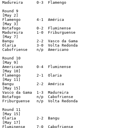
Madureira      0-3  Flamengo

Round 9

[May 2]

Flamengo       4-1  América

[May 3]

Botafogo       0-2  Fluminense

Madureira      1-0  Friburguense

[May 7]

Bangu          2-2  Vasco da Gama

Olaria         3-0  Volta Redonda

Cabofriense    n/p  Americano

Round 10

[May 9]

Americano      0-4  Fluminense

[May 10]

Flamengo       2-1  Olaria

[May 11]

Bangu          2-2  América

[May 15]

Vasco da Gama  1-3  Madureira

Botafogo       n/p  Cabofriense

Friburguense   n/p  Volta Redonda

Round 11

[May 15]

Olaria         2-2  Bangu

[May 17]

Fluminense     7-0  Cabofriense
