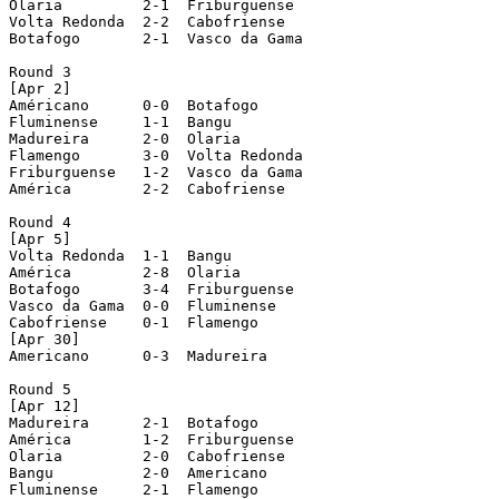
Olaria         2-1  Friburguense

Volta Redonda  2-2  Cabofriense

Botafogo       2-1  Vasco da Gama

Round 3

[Apr 2]

Américano      0-0  Botafogo

Fluminense     1-1  Bangu

Madureira      2-0  Olaria

Flamengo       3-0  Volta Redonda

Friburguense   1-2  Vasco da Gama

América        2-2  Cabofriense

Round 4

[Apr 5]

Volta Redonda  1-1  Bangu

América        2-8  Olaria

Botafogo       3-4  Friburguense

Vasco da Gama  0-0  Fluminense

Cabofriense    0-1  Flamengo

[Apr 30]

Americano      0-3  Madureira

Round 5

[Apr 12]

Madureira      2-1  Botafogo

América        1-2  Friburguense

Olaria         2-0  Cabofriense

Bangu          2-0  Americano

Fluminense     2-1  Flamengo
