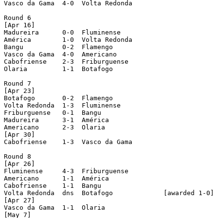
Vasco da Gama  4-0  Volta Redonda

Round 6

[Apr 16]

Madureira      0-0  Fluminense

América        1-0  Volta Redonda

Bangu          0-2  Flamengo

Vasco da Gama  4-0  Americano 

Cabofriense    2-3  Friburguense

Olaria         1-1  Botafogo

Round 7

[Apr 23]

Botafogo       0-2  Flamengo

Volta Redonda  1-3  Fluminense

Friburguense   0-1  Bangu

Madureira      3-1  América

Americano      2-3  Olaria

[Apr 30]

Cabofriense    1-3  Vasco da Gama

Round 8

[Apr 26]

Fluminense     4-3  Friburguense

Americano      1-1  América

Cabofriense    1-1  Bangu

Volta Redonda  dns  Botafogo             [awarded 1-0]

[Apr 27]

Vasco da Gama  1-1  Olaria

[May 7]
