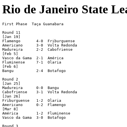
Rio de Janeiro State Le
First Phase  Taça Guanabara

Round 11

[Jan 19]

Flamengo       4-0  Friburguense

Americano      3-0  Volta Redonda

Madureira      2-2  Cabofriense

[Feb 5]

Vasco da Gama  2-1  América

Fluminense     7-1  Olaria

[Feb 6]

Bangu          2-4  Botafogo

Round 2

[Jan 25]

Madureira      0-0  Bangu

Cabofriense    3-1  Volta Redonda

[Jan 26]

Friburguense   1-2  Olaria

Americano      0-2  Flamengo

[Mar 8]

América        1-2  Fluminense

Vasco da Gama  3-0  Botafogo

Round 3
