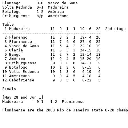
Flamengo       0-0  Vasco da Gama

Volta Redonda  0-1  Madureira

Botafogo       1-2  América

Friburguense   n/p  Americano

Table

 1.Madureira         11  9  1  1  19- 6  28  2nd stage 
-------------------------------------------

 2.Flamengo          11  8  2  1  19- 4  26

 3.Fluminense        11  7  4  0  27- 9  25

 4.Vasco da Gama     11  5  4  2  22-10  19

 5.Olaria            11  5  3  3  24-15  18

 6.Bangu             11  2  7  2  12-14  13

 7.América           11  2  4  5  15-29  10

 8.Friburguense       9  3  0  6  14-17   9

 9.Botafogo          10  1  3  6   8-15   6

10.Volta Redonda     10  1  3  6   6-19   6

11.Americano          9  0  4  5   4-18   4

12.Cabofriense        9  0  3  6   8-22   3

Finals

[May 28 and Jun 1]

Madureira      0-1   1-2  Fluminense

Fluminense are the 2003 Rio de Janeiro state U-20 champ