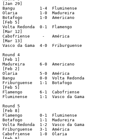
[Jan 29]

Bangu          1-4  Fluminense

Olaria         1-0  Madureira

Botafogo       1-0  Americano

[Feb 5]

Volta Redonda  0-1  Flamengo

[Mar 12]

Cabofriense     -   América

[Mar 13]

Vasco da Gama  4-0  Friburguense

Round 4

[Feb 1]

Madureira      6-0  Americano

[Feb 2]

Olaria         5-0  América

Bangu          0-0  Volta Redonda

Friburguense   1-1  Botafogo

[Feb 5]

Flamengo       6-1  Cabofriense

Fluminense     1-1  Vasco da Gama

Round 5

[Feb 8]

Flamengo       0-1  Fluminense

Botafogo       1-1  Madureira

Volta Redonda  1-2  Vasco da Gama

Friburguense   3-1  América

Cabofriense    1-0  Olaria

[Feb 9]
