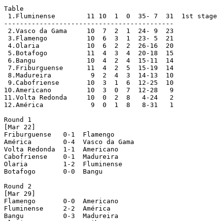
Table

 1.Fluminense        11 10  1  0  35- 7  31  1st stage 
-------------------------------------------

 2.Vasco da Gama     10  7  2  1  24- 9  23

 3.Flamengo          10  6  3  1  23- 5  21

 4.Olaria            10  6  2  2  26-16  20

 5.Botafogo          11  4  3  4  20-18  15

 6.Bangu             10  4  2  4  15-11  14

 7.Friburguense      11  4  2  5  15-19  14

 8.Madureira          9  2  4  3  14-13  10

 9.Cabofriense       10  3  1  6  12-25  10

10.Americano         10  3  0  7  12-28   9

11.Volta Redonda     10  0  2  8   4-24   2

12.América            9  0  1  8   8-31   1

Round 1

[Mar 22]

Friburguense   0-1  Flamengo

América        0-4  Vasco da Gama

Volta Redonda  1-1  Americano

Cabofriense    0-1  Madureira

Olaria         1-2  Fluminense

Botafogo       0-0  Bangu

Round 2

[Mar 29]

Flamengo       0-0  Americano

Fluminense     2-2  América

Bangu          0-3  Madureira
