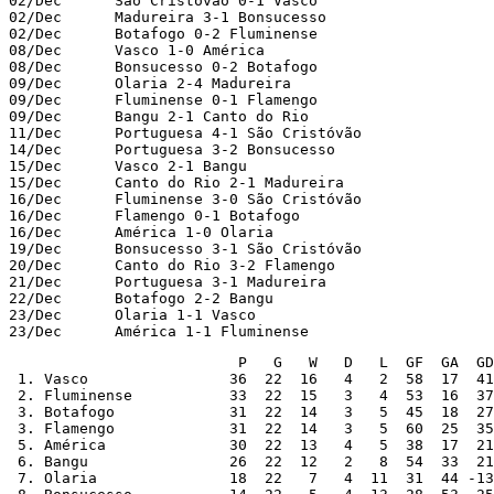
02/Dec      São Cristóvão 0-1 Vasco

02/Dec      Madureira 3-1 Bonsucesso

02/Dec      Botafogo 0-2 Fluminense

08/Dec      Vasco 1-0 América

08/Dec      Bonsucesso 0-2 Botafogo

09/Dec      Olaria 2-4 Madureira

09/Dec      Fluminense 0-1 Flamengo

09/Dec      Bangu 2-1 Canto do Rio

11/Dec      Portuguesa 4-1 São Cristóvão

14/Dec      Portuguesa 3-2 Bonsucesso

15/Dec      Vasco 2-1 Bangu

15/Dec      Canto do Rio 2-1 Madureira

16/Dec      Fluminense 3-0 São Cristóvão

16/Dec      Flamengo 0-1 Botafogo

16/Dec      América 1-0 Olaria

19/Dec      Bonsucesso 3-1 São Cristóvão

20/Dec      Canto do Rio 3-2 Flamengo

21/Dec      Portuguesa 3-1 Madureira

22/Dec      Botafogo 2-2 Bangu

23/Dec      Olaria 1-1 Vasco

23/Dec      América 1-1 Fluminense
                          P   G   W   D   L  GF  GA  GD

 1. Vasco                36  22  16   4   2  58  17  41
 2. Fluminense           33  22  15   3   4  53  16  37

 3. Botafogo             31  22  14   3   5  45  18  27

 3. Flamengo             31  22  14   3   5  60  25  35

 5. América              30  22  13   4   5  38  17  21

 6. Bangu                26  22  12   2   8  54  33  21

 7. Olaria               18  22   7   4  11  31  44 -13
