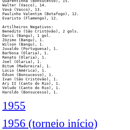
Quarentinha (Bonsucesso), 15. 

Walter (Vasco), 14. 

Vavá (Vasco), 13. 

Paulinho Valentim (Botafogo), 12. 

Evaristo (Flamengo), 12. 

Artilheiros Negativos:

Benedito (São Cristóvão), 2 gols. 

Darci (Bangu), 1 gol. 

Zózimo (Bangu), 1. 

Wilson (Bangu), 1. 

Juvaldo (Portuguesa), 1. 

Barbosa (Olaria), 1. 

Renato (Olaria), 1. 

Joel (Olaria), 1. 

Bitum (Madureira), 1. 

Lúcio (América), 1. 

Édson (Bonsucesso), 1. 

Ivan (São Cristóvão), 1. 

Ari II (Canto do Rio), 1. 

Veludo (Canto do Rio), 1. 

1955
1956 (torneio início)