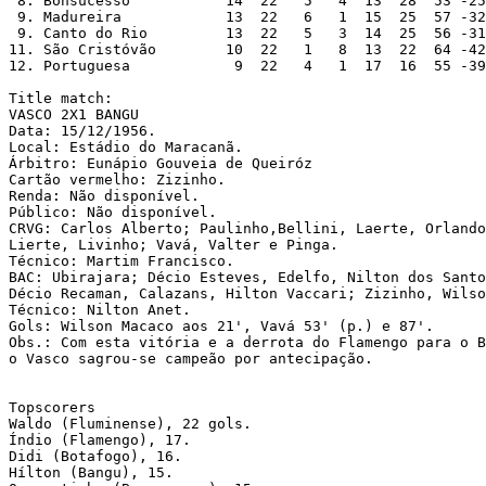
 8. Bonsucesso           14  22   5   4  13  28  53 -25

 9. Madureira            13  22   6   1  15  25  57 -32

 9. Canto do Rio         13  22   5   3  14  25  56 -31

11. São Cristóvão        10  22   1   8  13  22  64 -42

12. Portuguesa            9  22   4   1  17  16  55 -39

Title match:

VASCO 2X1 BANGU

Data: 15/12/1956.

Local: Estádio do Maracanã.

Árbitro: Eunápio Gouveia de Queiróz

Cartão vermelho: Zizinho.

Renda: Não disponível.

Público: Não disponível.

CRVG: Carlos Alberto; Paulinho,Bellini, Laerte, Orlando
Lierte, Livinho; Vavá, Valter e Pinga.

Técnico: Martim Francisco.

BAC: Ubirajara; Décio Esteves, Edelfo, Nilton dos Santo
Décio Recaman, Calazans, Hilton Vaccari; Zizinho, Wilso
Técnico: Nilton Anet.

Gols: Wilson Macaco aos 21', Vavá 53' (p.) e 87'.

Obs.: Com esta vitória e a derrota do Flamengo para o B
o Vasco sagrou-se campeão por antecipação.

Topscorers 

Waldo (Fluminense), 22 gols. 

Índio (Flamengo), 17. 

Didi (Botafogo), 16. 

Hílton (Bangu), 15. 
