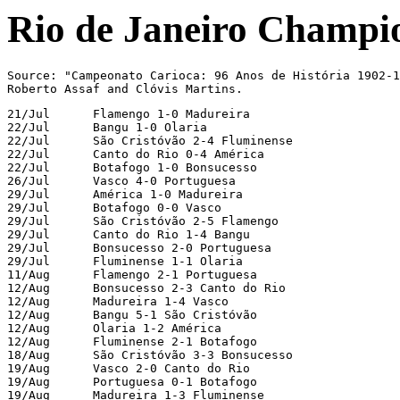
Rio de Janeiro Champi
Source: "Campeonato Carioca: 96 Anos de História 1902-1
Roberto Assaf and Clóvis Martins.
21/Jul      Flamengo 1-0 Madureira

22/Jul      Bangu 1-0 Olaria

22/Jul      São Cristóvão 2-4 Fluminense

22/Jul      Canto do Rio 0-4 América

22/Jul      Botafogo 1-0 Bonsucesso

26/Jul      Vasco 4-0 Portuguesa

29/Jul      América 1-0 Madureira

29/Jul      Botafogo 0-0 Vasco

29/Jul      São Cristóvão 2-5 Flamengo

29/Jul      Canto do Rio 1-4 Bangu

29/Jul      Bonsucesso 2-0 Portuguesa

29/Jul      Fluminense 1-1 Olaria

11/Aug      Flamengo 2-1 Portuguesa

12/Aug      Bonsucesso 2-3 Canto do Rio

12/Aug      Madureira 1-4 Vasco

12/Aug      Bangu 5-1 São Cristóvão

12/Aug      Olaria 1-2 América

12/Aug      Fluminense 2-1 Botafogo

18/Aug      São Cristóvão 3-3 Bonsucesso

19/Aug      Vasco 2-0 Canto do Rio

19/Aug      Portuguesa 0-1 Botafogo

19/Aug      Madureira 1-3 Fluminense
