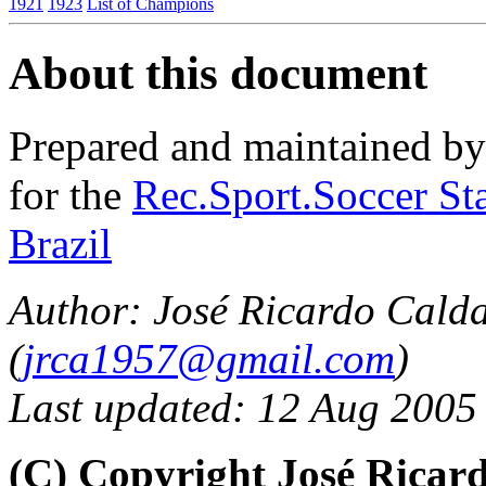
1921
1923
List of Champions
About this document
Prepared and maintained b
for the
Rec.Sport.Soccer Sta
Brazil
Author: José Ricardo Cald
(
jrca1957@gmail.com
)
Last updated: 12 Aug 2005
(C) Copyright José Ricar