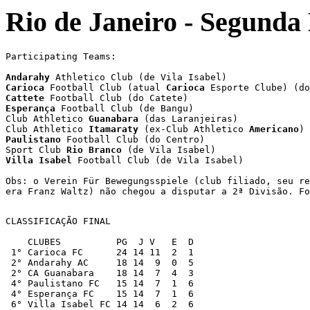
Rio de Janeiro - Segunda
Participating Teams:
Andarahy
 Athletico Club (de Vila Isabel)
Carioca
 Football Club (atual 
Carioca
 Esporte Clube) (do
Cattete
 Football Club (do Catete)
Esperança
 Football Club (de Bangu)
Club Athletico 
Guanabara
 (das Laranjeiras)
Club Athletico 
Itamaraty
 (ex-Club Athletico 
Americano
) 
Paulistano
 Football Club (do Centro)
Sport Club 
Rio Branco
 (de Vila Isabel)
Villa Isabel
 Football Club (de Vila Isabel)
Obs: o Verein Für Bewegungsspiele (club filiado, seu re
era Franz Waltz) não chegou a disputar a 2ª Divisão. Fo
CLASSIFICAÇÃO FINAL

    CLUBES          PG  J V   E  D 

 1° Carioca FC      24 14 11  2  1 

 2° Andarahy AC     18 14  9  0  5 

 2° CA Guanabara    18 14  7  4  3 

 4° Paulistano FC   15 14  7  1  6 

 4° Esperança FC    15 14  7  1  6 

 6° Villa Isabel FC 14 14  6  2  6 
