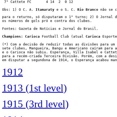
 7° Cattete FC       4 14  2  0 12 

Obs: 1) O C. A. 
Itamaraty
 e o S. C. 
Rio Branco
 não se c
para o returno, só disputaram o 1° turno; 2) O Jornal d
os números de gols pró e contra dos clubes.
Fontes: Gazeta de Notícias e Jornal do Brasil.
Champions: Carioca
 Football Club (atual 
Carioca
 Esporte
(*) Com a decisão de reduzir todas as divisões para um 
sete clubes, Mangueira, Bangu e Americano caíram para a
e o Carioca não subiu. Esperança, Villa Isabel e Cattet
para a recém-criada Terceira Divisão. Porém, com a desi
em disputar a segundona de 1914, o Esperança acabou man
1912
1913 (1st level)
1915 (3rd level)