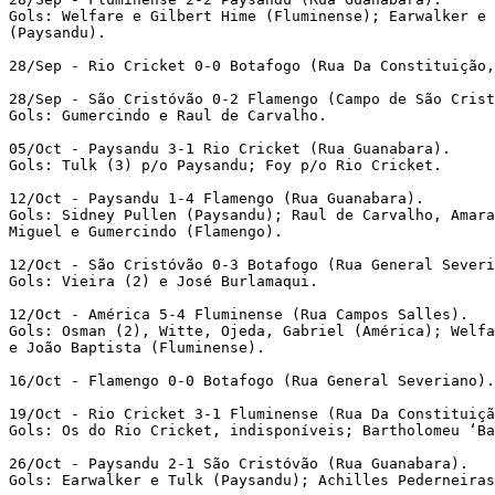
Gols: Welfare e Gilbert Hime (Fluminense); Earwalker e 
(Paysandu). 
28/Sep - Rio Cricket 0-0 Botafogo (Rua Da Constituição
28/Sep - São Cristóvão 0-2 Flamengo (Campo de São Crist
Gols: Gumercindo e Raul de Carvalho. 
05/Oct - Paysandu 3-1 Rio Cricket (Rua Guanabara). 
Gols: Tulk (3) p/o Paysandu; Foy p/o Rio Cricket. 
12/Oct - Paysandu 1-4 Flamengo (Rua Guanabara). 
Gols: Sidney Pullen (Paysandu); Raul de Carvalho, Amara
Miguel e Gumercindo (Flamengo). 
12/Oct - São Cristóvão 0-3 Botafogo (Rua General Severi
Gols: Vieira (2) e José Burlamaqui. 
12/Oct - América 5-4 Fluminense (Rua Campos Salles). 
Gols: Osman (2), Witte, Ojeda, Gabriel (América); Welfa
e João Baptista (Fluminense). 
16/Oct - Flamengo 0-0 Botafogo (Rua General Severiano).
19/Oct - Rio Cricket 3-1 Fluminense (Rua Da Constituiçã
Gols: Os do Rio Cricket, indisponíveis; Bartholomeu ‘Ba
26/Oct - Paysandu 2-1 São Cristóvão (Rua Guanabara). 
Gols: Earwalker e Tulk (Paysandu); Achilles Pederneiras