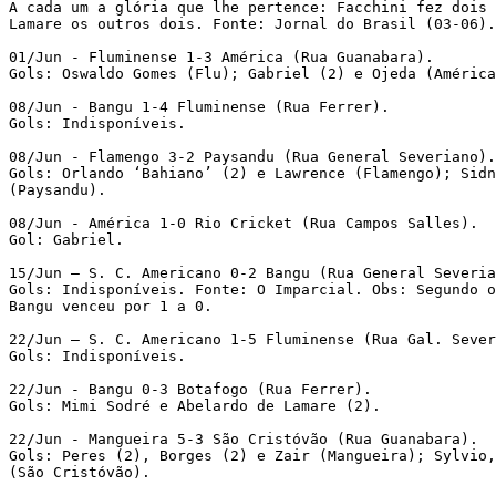
A cada um a glória que lhe pertence: Facchini fez dois
Lamare os outros dois. Fonte: Jornal do Brasil (03-06).
01/Jun - Fluminense 1-3 América (Rua Guanabara). 
Gols: Oswaldo Gomes (Flu); Gabriel (2) e Ojeda (América
08/Jun - Bangu 1-4 Fluminense (Rua Ferrer). 
Gols: Indisponíveis. 
08/Jun - Flamengo 3-2 Paysandu (Rua General Severiano).
Gols: Orlando ‘Bahiano’ (2) e Lawrence (Flamengo); Sidn
(Paysandu). 
08/Jun - América 1-0 Rio Cricket (Rua Campos Salles). 
Gol: Gabriel. 
15/Jun – S. C. Americano 0-2 Bangu (Rua General Severia
Gols: Indisponíveis. Fonte: O Imparcial. Obs: Segundo o
Bangu venceu por 1 a 0. 
22/Jun – S. C. Americano 1-5 Fluminense (Rua Gal. Sever
Gols: Indisponíveis. 
22/Jun - Bangu 0-3 Botafogo (Rua Ferrer). 
Gols: Mimi Sodré e Abelardo de Lamare (2). 
22/Jun - Mangueira 5-3 São Cristóvão (Rua Guanabara). 
Gols: Peres (2), Borges (2) e Zair (Mangueira); Sylvio,
(São Cristóvão). 