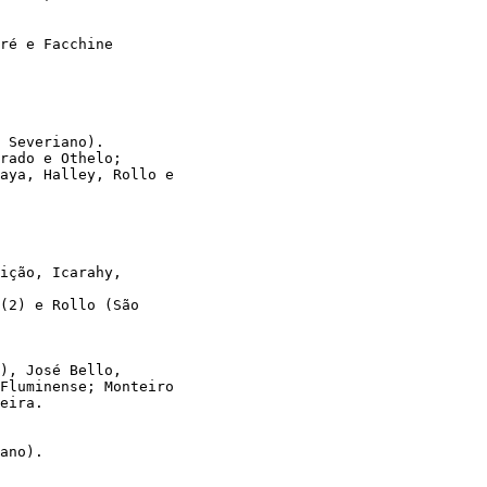
ré e Facchine 
 Severiano). 
rado e Othelo; 
aya, Halley, Rollo e 
ição, Icarahy, 
(2) e Rollo (São 
), José Bello, 
Fluminense; Monteiro 
eira.
ano). 