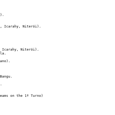
). 
, Icarahy, Niterói). 
, Icarahy, Niterói). 
la. 
ano). 
Bangu. 
. 
eams on the 1º Turno) 