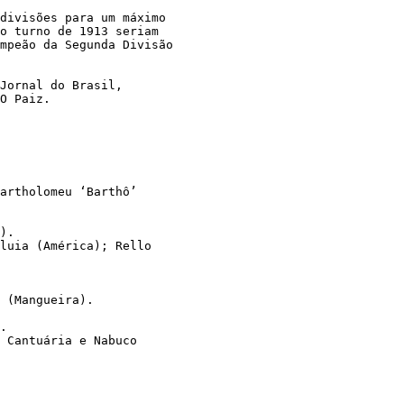
divisões para um máximo 
o turno de 1913 seriam 
mpeão da Segunda Divisão 
Jornal do Brasil,
O Paiz.
Bartholomeu ‘Barthô’ 
). 
luia (América); Rello 
 (Mangueira). 
. 
o Cantuária e Nabuco 