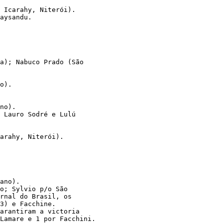
, Icarahy, Niterói). 
aysandu. 
 
 
 
a); Nabuco Prado (São 
o). 
no). 
, Lauro Sodré e Lulú 
arahy, Niterói). 
ano). 
o; Sylvio p/o São 
rnal do Brasil, os 
3) e Facchine. 
garantiram a victoria
Lamare e 1 por Facchini.