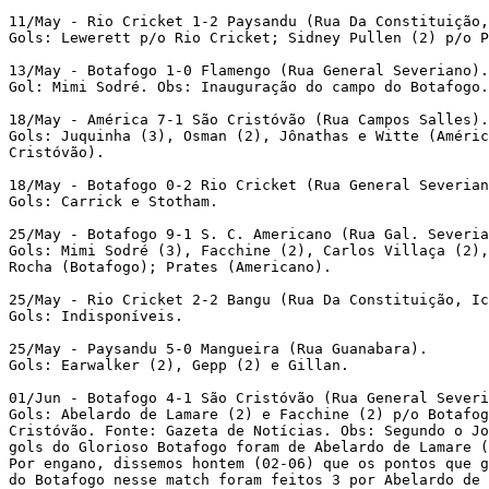
11/May - Rio Cricket 1-2 Paysandu (Rua Da Constituição
Gols: Lewerett p/o Rio Cricket; Sidney Pullen (2) p/o P
13/May - Botafogo 1-0 Flamengo (Rua General Severiano).
Gol: Mimi Sodré. Obs: Inauguração do campo do Botafogo.
18/May - América 7-1 São Cristóvão (Rua Campos Salles).
Gols: Juquinha (3), Osman (2), Jônathas e Witte (Améric
Cristóvão). 
18/May - Botafogo 0-2 Rio Cricket (Rua General Severian
Gols: Carrick e Stotham. 
25/May - Botafogo 9-1 S. C. Americano (Rua Gal. Severia
Gols: Mimi Sodré (3), Facchine (2), Carlos Villaça (2)
Rocha (Botafogo); Prates (Americano). 
25/May - Rio Cricket 2-2 Bangu (Rua Da Constituição, Ic
Gols: Indisponíveis. 
25/May - Paysandu 5-0 Mangueira (Rua Guanabara). 
Gols: Earwalker (2), Gepp (2) e Gillan. 
01/Jun - Botafogo 4-1 São Cristóvão (Rua General Severi
Gols: Abelardo de Lamare (2) e Facchine (2) p/o Botafog
Cristóvão. Fonte: Gazeta de Notícias. Obs: Segundo o Jo
gols do Glorioso Botafogo foram de Abelardo de Lamare (
Por engano, dissemos hontem (02-06) que os pontos que 
do Botafogo nesse match foram feitos 3 por Abelardo de 