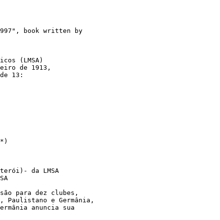
997", book written by
icos (LMSA) 
eiro de 1913, 
de 13:
*)
terói)- da LMSA
SA
são para dez clubes, 
, Paulistano e Germânia, 
Germânia anuncia sua 