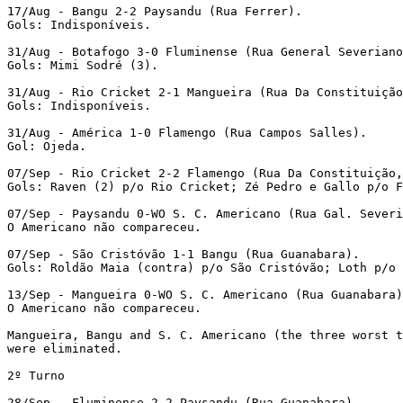
17/Aug - Bangu 2-2 Paysandu (Rua Ferrer). 
Gols: Indisponíveis. 
31/Aug - Botafogo 3-0 Fluminense (Rua General Severiano
Gols: Mimi Sodré (3). 
31/Aug - Rio Cricket 2-1 Mangueira (Rua Da Constituição
Gols: Indisponíveis. 
31/Aug - América 1-0 Flamengo (Rua Campos Salles). 
Gol: Ojeda. 
07/Sep - Rio Cricket 2-2 Flamengo (Rua Da Constituição
Gols: Raven (2) p/o Rio Cricket; Zé Pedro e Gallo p/o F
07/Sep - Paysandu 0-WO S. C. Americano (Rua Gal. Severi
O Americano não compareceu. 
07/Sep - São Cristóvão 1-1 Bangu (Rua Guanabara). 
Gols: Roldão Maia (contra) p/o São Cristóvão; Loth p/o 
13/Sep - Mangueira 0-WO S. C. Americano (Rua Guanabara)
O Americano não compareceu. 
Mangueira, Bangu and S. C. Americano (the three worst t
were eliminated. 
2º Turno 
28/Sep - Fluminense 2-2 Paysandu (Rua Guanabara). 