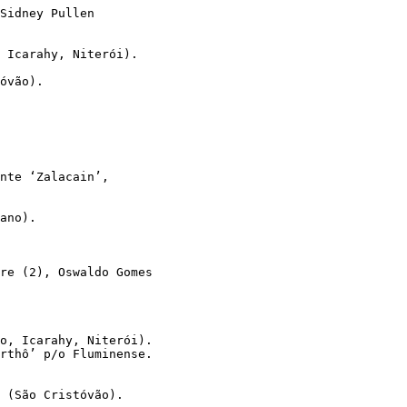
Sidney Pullen 
, Icarahy, Niterói). 
óvão). 
nte ‘Zalacain’, 
ano). 
re (2), Oswaldo Gomes 
 
o, Icarahy, Niterói). 
rthô’ p/o Fluminense. 
 (São Cristóvão). 