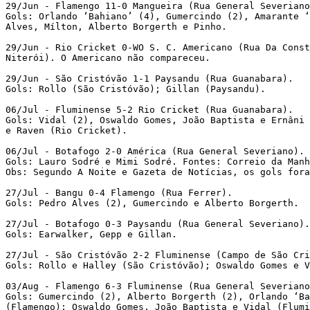
29/Jun - Flamengo 11-0 Mangueira (Rua General Severiano
Gols: Orlando ‘Bahiano’ (4), Gumercindo (2), Amarante ‘
Alves, Mílton, Alberto Borgerth e Pinho. 
29/Jun - Rio Cricket 0-WO S. C. Americano (Rua Da Const
Niterói). O Americano não compareceu. 
29/Jun - São Cristóvão 1-1 Paysandu (Rua Guanabara). 
Gols: Rollo (São Cristóvão); Gillan (Paysandu). 
06/Jul - Fluminense 5-2 Rio Cricket (Rua Guanabara). 
Gols: Vidal (2), Oswaldo Gomes, João Baptista e Ernâni 
e Raven (Rio Cricket). 
06/Jul - Botafogo 2-0 América (Rua General Severiano). 
Gols: Lauro Sodré e Mimi Sodré. Fontes: Correio da Manh
Obs: Segundo A Noite e Gazeta de Notícias, os gols fora
27/Jul - Bangu 0-4 Flamengo (Rua Ferrer). 
Gols: Pedro Alves (2), Gumercindo e Alberto Borgerth. 
27/Jul - Botafogo 0-3 Paysandu (Rua General Severiano).
Gols: Earwalker, Gepp e Gillan. 
27/Jul - São Cristóvão 2-2 Fluminense (Campo de São Cri
Gols: Rollo e Halley (São Cristóvão); Oswaldo Gomes e V
03/Aug - Flamengo 6-3 Fluminense (Rua General Severiano
Gols: Gumercindo (2), Alberto Borgerth (2), Orlando ‘Ba
(Flamengo); Oswaldo Gomes, João Baptista e Vidal (Flumi