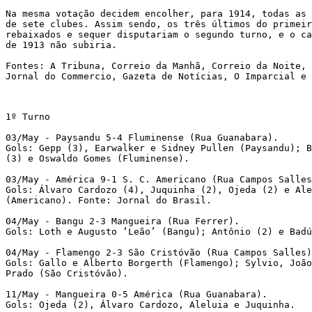
Na mesma votação decidem encolher, para 1914, todas as 
de sete clubes. Assim sendo, os três últimos do primeir
rebaixados e sequer disputariam o segundo turno, e o ca
de 1913 não subiria.
Fontes: A Tribuna, Correio da Manhã, Correio da Noite, 
Jornal do Commercio, Gazeta de Notícias, O Imparcial e 
1º Turno
03/May - Paysandu 5-4 Fluminense (Rua Guanabara). 
Gols: Gepp (3), Earwalker e Sidney Pullen (Paysandu); 
(3) e Oswaldo Gomes (Fluminense). 
03/May - América 9-1 S. C. Americano (Rua Campos Salles
Gols: Álvaro Cardozo (4), Juquinha (2), Ojeda (2) e Ale
(Americano). Fonte: Jornal do Brasil. 
04/May - Bangu 2-3 Mangueira (Rua Ferrer). 
Gols: Loth e Augusto ‘Leão’ (Bangu); Antônio (2) e Badú
04/May - Flamengo 2-3 São Cristóvão (Rua Campos Salles)
Gols: Gallo e Alberto Borgerth (Flamengo); Sylvio, Joã
Prado (São Cristóvão). 
11/May - Mangueira 0-5 América (Rua Guanabara). 
Gols: Ojeda (2), Álvaro Cardozo, Aleluia e Juquinha. 