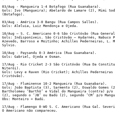
03/Aug - Mangueira 1-4 Botafogo (Rua Guanabara). 
Gols: Ivo (Mangueira); Abelardo de Lamare (2), Mimi Sod
(Botafogo). 
03/Aug - América 3-0 Bangu (Rua Campos Salles). 
Gols: Aleluia, Luiz Mendonça e Ojeda. 
10/Aug – S. C. Americano 0-6 São Cristóvão (Rua General
Gols: Indisponíveis. São Cristóvão – Hydarnés, Nabuco P
Azevedo, Barroso e Moitinho; Achilles Pederneiras, L. M
Sylvio. 
10/Aug - Paysandu 0-3 América (Rua Guanabara). 
Gols: Gabriel, Ojeda e Osman. 
17/Aug - Rio Cricket 2-3 São Cristóvão (Rua Da Constitu
Niterói). 
Gols: Levy e Raven (Rio Cricket); Achilles Pederneiras 
Cristóvão). 
17/Aug - Fluminense 10-2 Mangueira (Rua Guanabara). 
Gols: João Baptista (3), Sarmento (2), Oswaldo Gomes (2
Bartholomeu ‘Barthô’ e Vidal do Mangueira (contra) p/o 
(2), segundo o ‘JB’ ou Badú (2), segundo ‘CM’ p/o Mangu
Obs: Monteiro = Badú.
17/Aug - Flamengo 0-WO S. C. Americano (Rua Gal. Severi
O Americano não compareceu. 