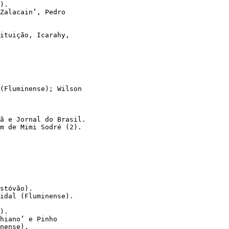
). 
Zalacain’, Pedro 
ituição, Icarahy, 
(Fluminense); Wilson 
ã e Jornal do Brasil. 
m de Mimi Sodré (2). 
 
stóvão). 
idal (Fluminense). 
). 
hiano’ e Pinho 
nense). 