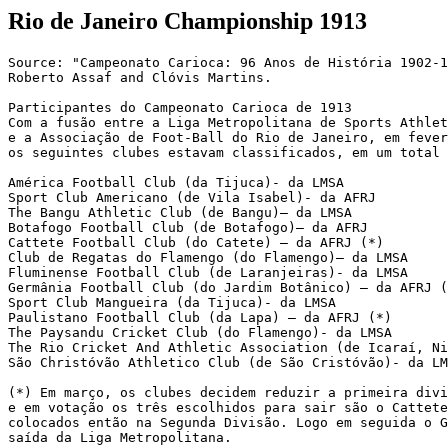
Rio de Janeiro Championship 1913
Source: "Campeonato Carioca: 96 Anos de História 1902-1
Roberto Assaf and Clóvis Martins.
Participantes do Campeonato Carioca de 1913 
Com a fusão entre a Liga Metropolitana de Sports Athlet
e a Associação de Foot-Ball do Rio de Janeiro, em fever
os seguintes clubes estavam classificados, em um total 
América Football Club (da Tijuca)- da LMSA
Sport Club Americano (de Vila Isabel)- da AFRJ
The Bangu Athletic Club (de Bangu)– da LMSA
Botafogo Football Club (de Botafogo)– da AFRJ
Cattete Football Club (do Catete) – da AFRJ (*)
Club de Regatas do Flamengo (do Flamengo)– da LMSA
Fluminense Football Club (de Laranjeiras)- da LMSA
Germânia Football Club (do Jardim Botânico) – da AFRJ (
Sport Club Mangueira (da Tijuca)- da LMSA
Paulistano Football Club (da Lapa) – da AFRJ (*)
The Paysandu Cricket Club (do Flamengo)- da LMSA
The Rio Cricket And Athletic Association (de Icaraí, Ni
São Christóvão Athletico Club (de São Cristóvão)- da LM
(*) Em março, os clubes decidem reduzir a primeira divi
e em votação os três escolhidos para sair são o Cattete
colocados então na Segunda Divisão. Logo em seguida o 
saída da Liga Metropolitana.