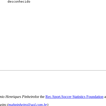
    desconhecido

io Henriques Pinheiro
for the
Rec.Sport.Soccer Statistics Foundation
a
eiro (
mahpinheiro@uol.com.br
)