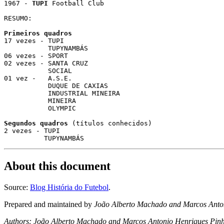
1967 - 
TUPI
 Football Club                              
RESUMO:

Primeiros quadros

17 vezes - TUPI

           TUPYNAMBÁS

06 vezes - SPORT

02 vezes - SANTA CRUZ

           SOCIAL

01 vez -   A.S.E.

           DUQUE DE CAXIAS

           INDUSTRIAL MINEIRA

           MINEIRA

           OLYMPIC

Segundos quadros
 (títulos conhecidos)

2 vezes - TUPI

About this document
Source:
Blog História do Futebol
.
Prepared and maintained by
João Alberto Machado and Marcos Anton
Authors: João Alberto Machado and Marcos Antonio Henriques Pinh