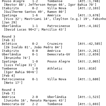
Pouso Alegre	1-2	Tombense	[Att.:1,748]

 [Nestor 88'; Jefferson Renan 66', Igor Bahia 70']

Itabirito	0-2	Villa Nova	[Att.:2,103]

 [Guilherme Santos 49', Ramon 80']

Ipatinga	1-6	América		[Att.:3,678]

 [Vico 32'; Mastriani 14', Cleylton (o.g.) 19', Fabinho
[Jan 29]

Uberlândia	1-1	Patrocinense	[Att.:4,102]

 [David Lucas 90+2'; Marcílio 43']

Round 3 

[Feb 3]

Atlético	0-2	Cruzeiro	[Att.:42,585]

 [Zé Ivaldo 81', João Pedro 84']

Itabirito	0-0	América		[Att.:2,261]

Uberlândia	0-1	Democrata-GV	[Att.:2,659]

 [Bruninho 74']

Ipatinga	1-0	Pouso Alegre	[Att.:2,065]

 [Luis Felipe 31']

Tombense	1-0	Athletic	[Att.:810]

 [Igor Bahia 90+6']

[Feb 4]

Patrocinense	0-1	Villa Nova	[Att.:1,680]

 [Neto 17']

Round 4 

[Feb 7]

América		2-0	Uberlândia	[Att.:1,523]

 [Juninho 16', Renato Marques 43']

Democrata-GV	2-2	Tombense	[Att.:1,693]
