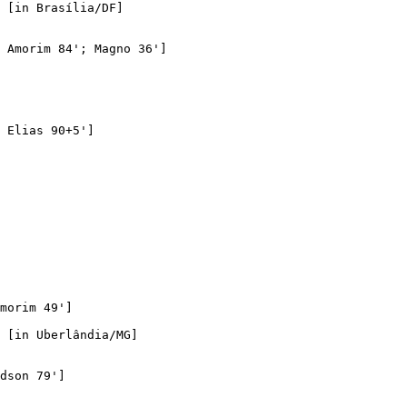
 Amorim 84'; Magno 36']

 Elias 90+5']

morim 49']

dson 79']
