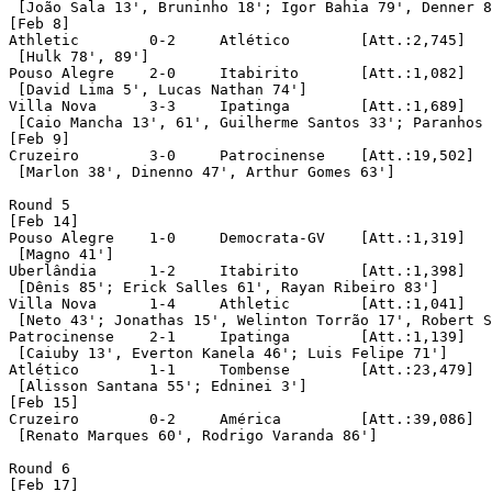
 [João Sala 13', Bruninho 18'; Igor Bahia 79', Denner 8
[Feb 8]

Athletic	0-2	Atlético	[Att.:2,745]

 [Hulk 78', 89']

Pouso Alegre	2-0	Itabirito	[Att.:1,082]

 [David Lima 5', Lucas Nathan 74']

Villa Nova	3-3	Ipatinga	[Att.:1,689]

 [Caio Mancha 13', 61', Guilherme Santos 33'; Paranhos 
[Feb 9]

Cruzeiro	3-0	Patrocinense	[Att.:19,502]

 [Marlon 38', Dinenno 47', Arthur Gomes 63']

Round 5 

[Feb 14]

Pouso Alegre	1-0	Democrata-GV	[Att.:1,319]

 [Magno 41']

Uberlândia	1-2	Itabirito	[Att.:1,398]

 [Dênis 85'; Erick Salles 61', Rayan Ribeiro 83']

Villa Nova	1-4	Athletic	[Att.:1,041]

 [Neto 43'; Jonathas 15', Welinton Torrão 17', Robert S
Patrocinense	2-1	Ipatinga	[Att.:1,139]

 [Caiuby 13', Everton Kanela 46'; Luis Felipe 71']

Atlético	1-1	Tombense	[Att.:23,479]

 [Alisson Santana 55'; Edninei 3']

[Feb 15]

Cruzeiro	0-2	América		[Att.:39,086]

 [Renato Marques 60', Rodrigo Varanda 86']

Round 6 

[Feb 17]
