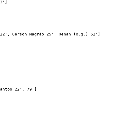
3']

22', Gerson Magrão 25', Renan (o.g.) 52']

antos 22', 79']
