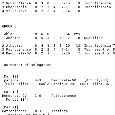
2.Pouso Alegre	8  3  0  5   6-15    9  Inconfidência Trophy

3.Uberlândia	8  2  2  4   7-11    8  Inconfidência Trophy

4.Villa Nova	8  2  2  4   9-14    8

GROUP C

Table		M  W  D  L  GF-GA  Pts

1.América	8  5  3  0  18- 2   18  Qualified

--------------------------------------

2.Athletic	8  4  1  3  14-10   13  Inconfidência Trophy

3.Patrocinense	8  2  2  4   7-14    8  Tournament of Relegation

4.Democrata-GV	8  2  1  5   7-16    7  Tournament of Relegation

Tournament of Relegation

[Mar 12]

Ipatinga	4-3	Democrata-GV	[Att.:1,733]

 [Luis Felipe 1', Paulo Henrique 29', Luis Felipe 34', 
[Mar 18]

Democrata-GV	1-0	Patrocinense

 [Morotó 88']

[Mar 21]

Patrocinense	0-3	Ipatinga

 [Ipatinga won by W.O.]
