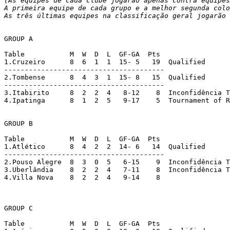
(As equipes de cada clube jogarão apenas contra equipes
A primeira equipe de cada grupo e a melhor segunda colo
As três últimas equipes na classificação geral jogarão 
GROUP A

Table		M  W  D  L  GF-GA  Pts

1.Cruzeiro	8  6  1  1  15- 5   19  Qualified

---------------------------------------

2.Tombense	8  4  3  1  15- 8   15  Qualified

---------------------------------------

3.Itabirito	8  2  2  4   8-12    8  Inconfidência Trophy

4.Ipatinga	8  1  2  5   9-17    5  Tournament of Relegation

GROUP B

Table		M  W  D  L  GF-GA  Pts

1.Atlético	8  4  2  2  14- 6   14  Qualified

---------------------------------------

2.Pouso Alegre	8  3  0  5   6-15    9  Inconfidência Trophy

3.Uberlândia	8  2  2  4   7-11    8  Inconfidência Trophy

4.Villa Nova	8  2  2  4   9-14    8

GROUP C

Table		M  W  D  L  GF-GA  Pts
