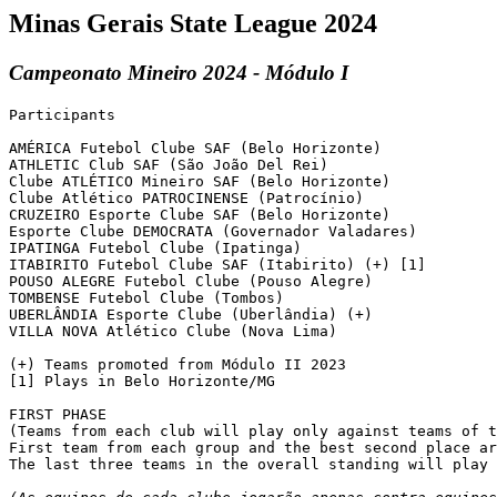
Minas Gerais State League 2024
Campeonato Mineiro 2024 - Módulo I
Participants

AMÉRICA Futebol Clube SAF (Belo Horizonte)

ATHLETIC Club SAF (São João Del Rei)

Clube ATLÉTICO Mineiro SAF (Belo Horizonte)

Clube Atlético PATROCINENSE (Patrocínio)

CRUZEIRO Esporte Clube SAF (Belo Horizonte)

Esporte Clube DEMOCRATA (Governador Valadares)

IPATINGA Futebol Clube (Ipatinga)

ITABIRITO Futebol Clube SAF (Itabirito) (+) [1]

POUSO ALEGRE Futebol Clube (Pouso Alegre)

TOMBENSE Futebol Clube (Tombos)

UBERLÂNDIA Esporte Clube (Uberlândia) (+)

VILLA NOVA Atlético Clube (Nova Lima)

(+) Teams promoted from Módulo II 2023

[1] Plays in Belo Horizonte/MG

FIRST PHASE

(Teams from each club will play only against teams of t
First team from each group and the best second place ar
The last three teams in the overall standing will play 