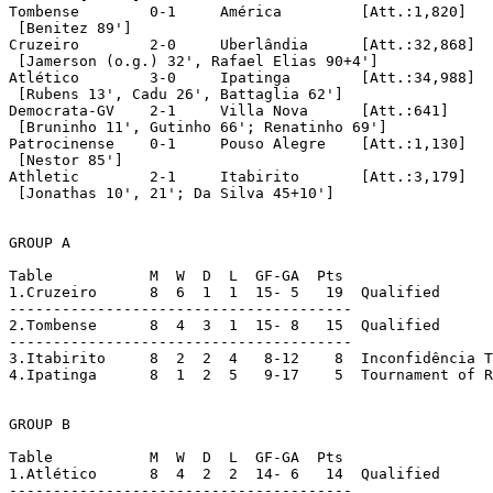
Tombense	0-1	América		[Att.:1,820]

 [Benitez 89']

Cruzeiro	2-0	Uberlândia	[Att.:32,868]

 [Jamerson (o.g.) 32', Rafael Elias 90+4']

Atlético	3-0	Ipatinga	[Att.:34,988]

 [Rubens 13', Cadu 26', Battaglia 62']

Democrata-GV	2-1	Villa Nova	[Att.:641]

 [Bruninho 11', Gutinho 66'; Renatinho 69']

Patrocinense	0-1	Pouso Alegre	[Att.:1,130]

 [Nestor 85']

Athletic	2-1	Itabirito	[Att.:3,179]

 [Jonathas 10', 21'; Da Silva 45+10']

GROUP A

Table		M  W  D  L  GF-GA  Pts

1.Cruzeiro	8  6  1  1  15- 5   19  Qualified

---------------------------------------

2.Tombense	8  4  3  1  15- 8   15  Qualified

---------------------------------------

3.Itabirito	8  2  2  4   8-12    8  Inconfidência Trophy

4.Ipatinga	8  1  2  5   9-17    5  Tournament of Relegation

GROUP B

Table		M  W  D  L  GF-GA  Pts

1.Atlético	8  4  2  2  14- 6   14  Qualified

---------------------------------------
