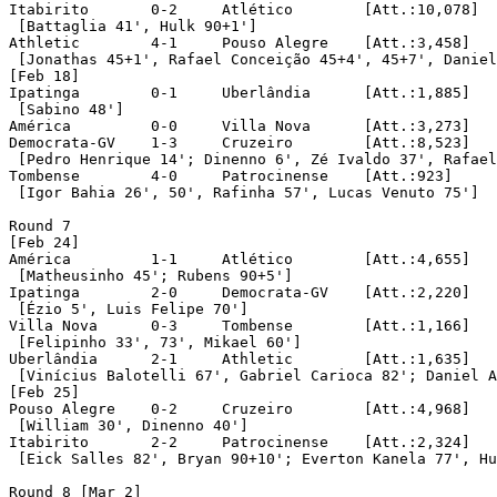
Itabirito	0-2	Atlético	[Att.:10,078]	[in Brasília/DF]

 [Battaglia 41', Hulk 90+1']

Athletic	4-1	Pouso Alegre	[Att.:3,458]

 [Jonathas 45+1', Rafael Conceição 45+4', 45+7', Daniel
[Feb 18]

Ipatinga	0-1	Uberlândia	[Att.:1,885]

 [Sabino 48']

América		0-0	Villa Nova	[Att.:3,273]

Democrata-GV	1-3	Cruzeiro	[Att.:8,523]

 [Pedro Henrique 14'; Dinenno 6', Zé Ivaldo 37', Rafael
Tombense	4-0	Patrocinense	[Att.:923]

 [Igor Bahia 26', 50', Rafinha 57', Lucas Venuto 75']

Round 7 

[Feb 24]

América		1-1	Atlético	[Att.:4,655]

 [Matheusinho 45'; Rubens 90+5']

Ipatinga	2-0	Democrata-GV	[Att.:2,220]

 [Ézio 5', Luis Felipe 70']

Villa Nova	0-3	Tombense	[Att.:1,166]

 [Felipinho 33', 73', Mikael 60']

Uberlândia	2-1	Athletic	[Att.:1,635]

 [Vinícius Balotelli 67', Gabriel Carioca 82'; Daniel A
[Feb 25]

Pouso Alegre	0-2	Cruzeiro	[Att.:4,968]	[in Uberlândia/MG]

 [William 30', Dinenno 40']

Itabirito	2-2	Patrocinense	[Att.:2,324]

 [Eick Salles 82', Bryan 90+10'; Everton Kanela 77', Hu
Round 8 [Mar 2]
