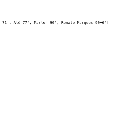
 71', Alê 77', Marlon 90', Renato Marques 90+6']
