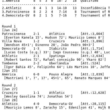
1.América	8  5  3  0  18- 2   18  Qualified

--------------------------------------

2.Athletic	8  4  1  3  14-10   13  Inconfidência Trophy

3.Patrocinense	8  2  2  4   7-14    8  Tournament of Relegation

4.Democrata-GV	8  2  1  5   7-16    7  Tournament of Relegation

Round 1 

[Jan 24]

Patrocinense	2-1	Atlético	[Att.:3,004]

 [Everton Kanela 15', Hudson 72'; Mauricio Lemos 8']

Villa Nova	1-2	Cruzeiro	[Att.:3,896]

 [Wendson 45+1'; Dinenno 28', João Pedro 90+3']

Democrata-GV	1-3	Itabirito	[Att.:1,714]

 [Lucas Costa (o.g.) 33'; Iago Cousseau (o.g.) 48', Luc
Athletic	2-1	Ipatinga	[Att.:2,634]

 [Robert Santos 72', Rafael conceição 90'; Ykaro 82']

Tombense	2-2	Uberlândia	[Att.:524]

 [Igor Bahia 45', Felipinho 64'; Léo Martins 10', Jeffe
[Jan 25]

América		6-0	Pouso Alegre	[Att.:2,039]

 [Mastriani 1', 7', 17', 45+1', 65', Renato Marques 84'
Round 2 

[Jan 27]

Cruzeiro	1-1	Athletic	[Att.:12,628]	[in Sete Lagoas/MG]

 [Wesley Gasolina 74'; Jonathas 54']

[Jan 28]

Atlético	4-0	Democrata-GV	[Att.:28,115]

 [Mauricio Lemos 8', Zaracho 15', Edenílson 41', Hulk 8