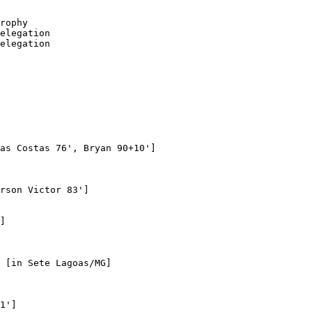
as Costas 76', Bryan 90+10']

rson Victor 83']

]

1']
