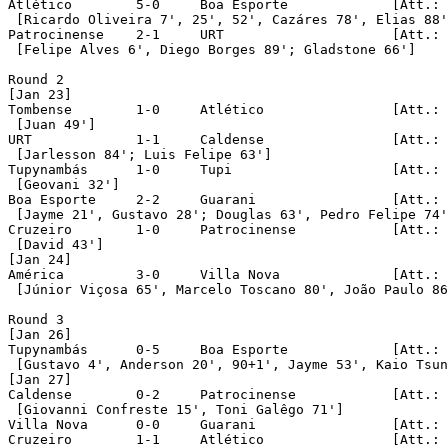
Atlético	5-0	Boa Esporte		[Att.: 21,053]

 [Ricardo Oliveira 7', 25', 52', Cazáres 78', Elias 88'
Patrocinense	2-1	URT			[Att.: 2,963]

 [Felipe Alves 6', Diego Borges 89'; Gladstone 66']

Round 2 

[Jan 23]

Tombense	1-0	Atlético		[Att.: 907]

 [Juan 49']

URT		1-1	Caldense		[Att.: 1,443]

 [Jarlesson 84'; Luis Felipe 63']

Tupynambás	1-0	Tupi			[Att.: 5,770]

 [Geovani 32']

Boa Esporte	2-2	Guarani			[Att.: 730]

 [Jayme 21', Gustavo 28'; Douglas 63', Pedro Felipe 74'
Cruzeiro	1-0	Patrocinense		[Att.: 15,141]

 [David 43']

[Jan 24]

América		3-0	Villa Nova		[Att.: 2,779]

 [Júnior Viçosa 65', Marcelo Toscano 80', João Paulo 86
Round 3 

[Jan 26]

Tupynambás	0-5	Boa Esporte		[Att.: 1,191]

 [Gustavo 4', Anderson 20', 90+1', Jayme 53', Kaio Tsun
[Jan 27]

Caldense	0-2	Patrocinense		[Att.: 1,629]

 [Giovanni Confreste 15', Toni Galêgo 71']

Villa Nova	0-0	Guarani			[Att.: 856]

Cruzeiro	1-1	Atlético		[Att.: 39,088]
