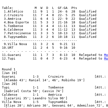
Table:		 M  W  D  L  GF-GA  Pts

 1.Atlético	11  9  1  1  24- 6  28  Qualified

 2.Cruzeiro	11  7  4  0  22- 5  25  Qualified

 3.América	11  6  4  1  22- 9  22  Qualified

 4.Boa Esporte	11  5  3  3  21-16  18  Qualified

 5.Tombense	11  3  4  4  11-11  13  Qualified

 6.Caldense	11  3  4  4  11-12  13  Qualified

 7.Patrocinense	11  3  3  5  10-13  12  Qualified

 8.Tupynambás	11  3  2  6  10-18  11  Qualified

---------------------------------------

 9.Villa Nova	11  3  2  6   9-21  11 

10.URT		11  2  4  5   9-16  10

- - - - - - - - - - - - - - - - - - - -

11.Guarani	11  1  7  3   8-13  10  Relegated to 
Mo
12.Tupi		11  0  4  7   6-23   4  Relegated to 
Mo
Round 1

[Jan 19]

Guarani		1-3	Cruzeiro		[Att.: 4,180]

 [Alemão 43'; Raniel 14', 46', Robinho 19']

[Jan 20]

Tupi		1-1	Tombense		[Att.: 1,235]

 [Gabriel Costa 59'; Cassio 74']

Caldense	1-1	América			[Att.: 1,912] 

 [Lazarini 35'; Leandro Silva 90']

Villa Nova	1-5	Tupynambás		[Att.: 1,895]

 [Elias 28'; Adriano 36', Geovani 64', Ademilson 72', 8