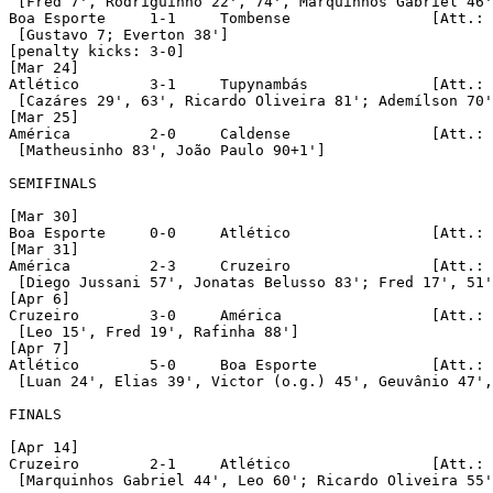
 [Fred 7', Rodriguinho 22', 74', Marquinhos Gabriel 46'
Boa Esporte	1-1	Tombense		[Att.: 822]

 [Gustavo 7; Everton 38']		

[penalty kicks: 3-0]

[Mar 24]

Atlético	3-1	Tupynambás		[Att.: 46,924]

 [Cazáres 29', 63', Ricardo Oliveira 81'; Ademílson 70'
[Mar 25]

América		2-0	Caldense		[Att.: 2,267]

 [Matheusinho 83', João Paulo 90+1']

SEMIFINALS

[Mar 30]

Boa Esporte	0-0	Atlético		[Att.: 7,230]

[Mar 31]

América		2-3	Cruzeiro		[Att.: 6,746]

 [Diego Jussani 57', Jonatas Belusso 83'; Fred 17', 51'
[Apr 6]

Cruzeiro	3-0	América			[Att.: 31,706]

 [Leo 15', Fred 19', Rafinha 88']

[Apr 7]

Atlético	5-0	Boa Esporte		[Att.: 44,981]

 [Luan 24', Elias 39', Victor (o.g.) 45', Geuvânio 47',
FINALS

[Apr 14]

Cruzeiro	2-1	Atlético		[Att.: 44,650]

 [Marquinhos Gabriel 44', Leo 60'; Ricardo Oliveira 55'