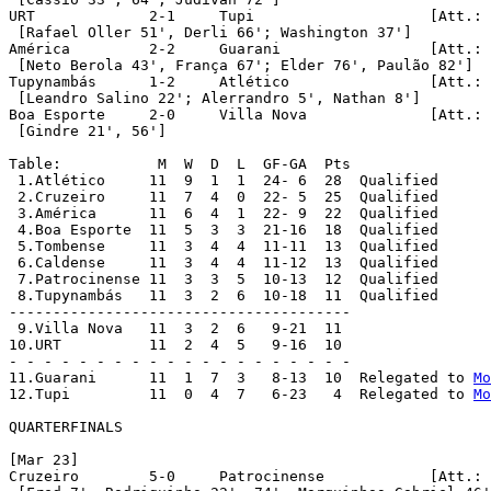
URT		2-1	Tupi			[Att.: 1,471]

 [Rafael Oller 51', Derli 66'; Washington 37']

América		2-2	Guarani			[Att.: 1,829]

 [Neto Berola 43', França 67'; Elder 76', Paulão 82']

Tupynambás	1-2	Atlético		[Att.: 2,319]

 [Leandro Salino 22'; Alerrandro 5', Nathan 8']

Boa Esporte	2-0	Villa Nova		[Att.: 601]

 [Gindre 21', 56']

Table:		 M  W  D  L  GF-GA  Pts

 1.Atlético	11  9  1  1  24- 6  28  Qualified

 2.Cruzeiro	11  7  4  0  22- 5  25  Qualified

 3.América	11  6  4  1  22- 9  22  Qualified

 4.Boa Esporte	11  5  3  3  21-16  18  Qualified

 5.Tombense	11  3  4  4  11-11  13  Qualified

 6.Caldense	11  3  4  4  11-12  13  Qualified

 7.Patrocinense	11  3  3  5  10-13  12  Qualified

 8.Tupynambás	11  3  2  6  10-18  11  Qualified

---------------------------------------

 9.Villa Nova	11  3  2  6   9-21  11 

10.URT		11  2  4  5   9-16  10

- - - - - - - - - - - - - - - - - - - -

11.Guarani	11  1  7  3   8-13  10  Relegated to 
Mo
12.Tupi		11  0  4  7   6-23   4  Relegated to 
Mo
QUARTERFINALS

[Mar 23]

Cruzeiro	5-0	Patrocinense		[Att.: 19,398]
