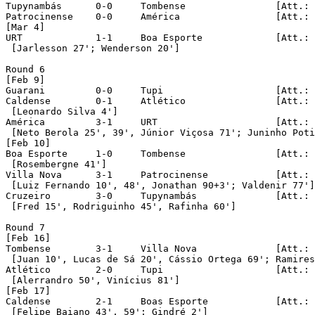
Tupynambás	0-0	Tombense		[Att.: 706]

Patrocinense	0-0	América			[Att.: 2,981]

[Mar 4]

URT		1-1	Boa Esporte		[Att.: 2,305]

 [Jarlesson 27'; Wenderson 20']

Round 6

[Feb 9]

Guarani		0-0	Tupi			[Att.: 1,942]

Caldense	0-1	Atlético		[Att.: 2,559]

 [Leonardo Silva 4']

América		3-1	URT			[Att.: 1,631]

 [Neto Berola 25', 39', Júnior Viçosa 71'; Juninho Poti
[Feb 10]

Boa Esporte	1-0	Tombense		[Att.: 967]

 [Rosembergne 41']

Villa Nova	3-1	Patrocinense		[Att.: 904]

 [Luiz Fernando 10', 48', Jonathan 90+3'; Valdenir 77']

Cruzeiro	3-0	Tupynambás		[Att.: 14,176]

 [Fred 15', Rodriguinho 45', Rafinha 60']

Round 7

[Feb 16]

Tombense	3-1	Villa Nova		[Att.: 935]

 [Juan 10', Lucas de Sá 20', Cássio Ortega 69'; Ramires
Atlético	2-0	Tupi			[Att.: 9,491]

 [Alerrandro 50', Vinícius 81']

[Feb 17]

Caldense	2-1	Boas Esporte		[Att.: 1,315]

 [Felipe Baiano 43', 59'; Gindré 2'] 
