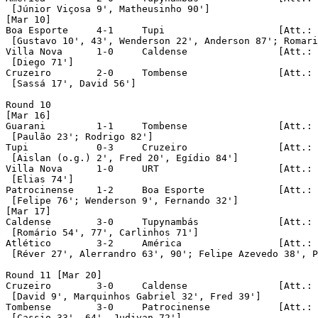
 [Júnior Viçosa 9', Matheusinho 90']

[Mar 10]

Boa Esporte	4-1	Tupi			[Att.: 989]

 [Gustavo 10', 43', Wenderson 22', Anderson 87'; Romari
Villa Nova	1-0	Caldense		[Att.: 1,181]

 [Diego 71']

Cruzeiro	2-0	Tombense		[Att.: 11,756]

 [Sassá 17', David 56']

Round 10

[Mar 16]

Guarani		1-1	Tombense		[Att.: 2,046]

 [Paulão 23'; Rodrigo 82']

Tupi		0-3	Cruzeiro		[Att.: 4,330]

 [Aislan (o.g.) 2', Fred 20', Egídio 84']

Villa Nova	1-0	URT			[Att.: 1,546]

 [Elias 74']

Patrocinense	1-2	Boa Esporte		[Att.: 1,785]

 [Felipe 76'; Wenderson 9', Fernando 32']

[Mar 17]

Caldense	3-0	Tupynambás		[Att.: 2,259]

 [Romário 54', 77', Carlinhos 71']

Atlético	3-2	América			[Att.: 43,137]

 [Réver 27', Alerrandro 63', 90'; Felipe Azevedo 38', P
Round 11 [Mar 20]

Cruzeiro	3-0	Caldense		[Att.: 7,823]

 [David 9', Marquinhos Gabriel 32', Fred 39']

Tombense	3-0	Patrocinense		[Att.: 806]

 [Cassio 33', 64', Judivan 72']
