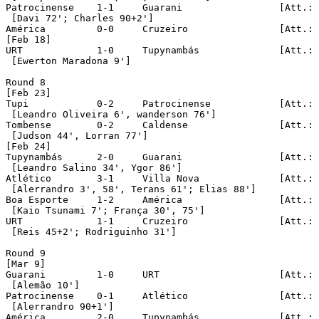
Patrocinense	1-1	Guarani			[Att.: 1,423]

 [Davi 72'; Charles 90+2']

América		0-0	Cruzeiro		[Att.: 6,620]

[Feb 18]

URT		1-0	Tupynambás		[Att.: 1,168]

 [Ewerton Maradona 9']

Round 8

[Feb 23]

Tupi		0-2	Patrocinense		[Att.: 694]

 [Leandro Oliveira 6', wanderson 76']

Tombense	0-2	Caldense		[Att.: 1,052]

 [Judson 44', Lorran 77']

[Feb 24]

Tupynambás	2-0 	Guarani			[Att.: 560]

 [Leandro Salino 34', Ygor 86']

Atlético	3-1	Villa Nova		[Att.: 13,473]

 [Alerrandro 3', 58', Terans 61'; Elias 88']

Boa Esporte	1-2	América			[Att.: 1,143]

 [Kaio Tsunami 7'; França 30', 75']

URT		1-1	Cruzeiro		[Att.: 5,140]

 [Reis 45+2'; Rodriguinho 31']

Round 9

[Mar 9]

Guarani		1-0	URT			[Att.: 2,383]

 [Alemão 10']

Patrocinense	0-1	Atlético		[Att.: 3,743]

 [Alerrandro 90+1']

América		2-0	Tupynambás		[Att.: 1,404]
