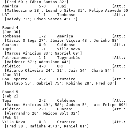
 [Fred 60'; Fábio Santos 82']

América		5-0	Tupi			[Att.: 1,477]

 [Matheusinho 28', Leandro Silva 31', Felipe Azevedo 50
URT		1-1	Tombense		[Att.: 1,250]

 [Deivdy 73'; Edson Santos 45+1']

Round 4 

[Jan 30]

Tombense	1-2	América			[Att.: 1,552]

 [Cássio Ortega 27'; Júnior Viçosa 43', Juninho 88']	

Guarani		0-0	Caldense		[Att.: 2,266]

Tupi		1-1	Villa Nova

 [Marcus Vinícius 83'; Gabriel 69']

Patrocinense	1-1	Tupynambás		[Att.: 2,258]

 [Valdenir 67'; Ademilson 44']

Atlético	4-0	URT			[Att.: 11,124]

 [Ricardo Oliveira 24', 31', Jair 54', Chará 84']

[Jan 31]

Boa Esporte	2-2	Cruzeiro		[Att.: 4,272]

 [Gustavo 55', Gabriel 75'; Robinho 28', Fred 63']

Round 5

[Feb 2]

Tupi		2-2	Caldense		[Att.: 760]

 [Marcus Vinícius 49', 58'; Judson 5', Luis Felipe 89']

Atlético	2-0	Guarani			[Att.: 9,205]

 [Alerrandro 20', Maicon Bolt 32']

[Feb 3]

Villa Nova	0-3	Cruzeiro		[Att.: 2,481]

 [Fred 38', Rafinha 45+3', Raniel 81']
