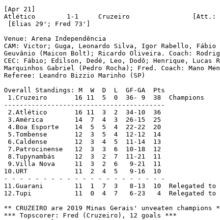
[Apr 21]

Atlético	1-1	Cruzeiro		[Att.: 21,862]

 [Elias 29'; Fred 73']

Venue: Arena Independência

CAM: Victor; Guga, Leonardo Silva, Igor Rabello, Fábio 
Geuvânio (Maicon Bolt); Ricardo Oliveira. Coach: Rodrig
CEC: Fábio; Edilson, Dedé, Leo, Dodô; Henrique, Lucas R
Marquinhos Gabriel (Pedro Rocha); Fred. Coach: Mano Men
Referee: Leandro Bizzio Marinho (SP)

Overall Standings: M  W  D  L  GF-GA  Pts

 1.Cruzeiro	  16 11  5  0  36- 9  38  Champions

-----------------------------------------

 2.Atlético	  16 11  3  2  34-10  36

 3.América	  14  7  4  3  26-15  25  

 4.Boa Esporte	  14  5  5  4  22-22  20  

 5.Tombense	  12  3  5  4  12-12  14  

 6.Caldense	  12  3  4  5  11-14  13  

 7.Patrocinense	  12  3  3  6  10-18  12  

 8.Tupynambás	  12  3  2  7  11-21  11  

 9.Villa Nova	  11  3  2  6   9-21  11 

10.URT		  11  2  4  5   9-16  10

- - - - - - - - - - - - - - - - - - - - -

11.Guarani	  11  1  7  3   8-13  10  Relegated to 
12.Tupi		  11  0  4  7   6-23   4  Relegated to 
** CRUZEIRO are 2019 Minas Gerais' unveaten champions *
*** Topscorer: Fred (Cruzeiro), 12 goals ***
