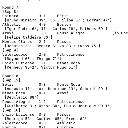
Round 7

[Sep 8]

Coimbra		3-1	Bétis

 [Bruno Mineiro 39', 55',Filipe 67'; Lorran 47']

Athletic	4-0	Boston

 [Igor Badio 6', 11', Carlos 18', Matheus 59']

Araxá		1-0	Pouso Alegre		[in Uberaba]

 [Felipe Caldeira 80']

Montes Claros	2-1	Passos

 [Jonatas 38', Renato Silva 88'; Lucas 75']

[Sep 9]

Valeriodoce	2-0	Patrocinense

 [Raymond 65', Thiago 71']

União Luziense	1-1	Minas Boca

 [Kennedy 90+2'; Victor Hugo 51']

Round 8

[Sep 15]

Bétis		0-3	Ponte Nova

 [Augusto 11', Luiz Henrique 13', Gabriel 89']

Minas Boca	0-1	Araxá

 [Deoclecio 88']

Pouso Alegre	1-2	Patrocinense

 [Guilherme 3'; Oscar 80', Paulo Henrique 90+1']

[Sep 16]

União Luziense	3-0	Passos

 [Rodrigo 58', Gustavo 65', Breno 82']

Valeriodoce	0-0	Athletic

Boston		0-1	Coimbra
