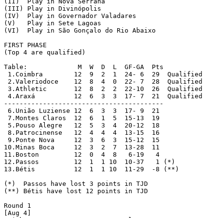
(II)  Play in Nova Serrana

(III) Play in Divinópolis

(IV)  Play in Governador Valadares

(V)   Play in Sete Lagoas

(VI)  Play in São Gonçalo do Rio Abaixo

FIRST PHASE

(Top 4 are qualified)

Table:		   M  W  D  L  GF-GA  Pts

 1.Coimbra	  12  9  2  1  24- 6  29  Qualified 

 2.Valeriodoce	  12  8  4  0  22- 7  28  Qualified 

 3.Athletic	  12  8  2  2  22-10  26  Qualified

 4.Araxá	  12  6  3  3  17- 7  21  Qualified

-----------------------------------------

 6.União Luziense 12  6  3  3  17- 9  21

 7.Montes Claros  12  6  1  5  15-13  19

 5.Pouso Alegre	  12  5  3  4  20-12  18

 8.Patrocinense	  12  4  4  4  13-15  16

 9.Ponte Nova	  12  3  6  3  15-12  15

10.Minas Boca	  12  3  2  7  13-28  11

11.Boston	  12  0  4  8   6-19   4

12.Passos	  12  1  1 10  10-37   1 (*)

13.Bétis	  12  1  1 10  11-29  -8 (**)

(*)  Passos have lost 3 points in TJD

(**) Bétis have lost 12 points in TJD

Round 1 

[Aug 4]
