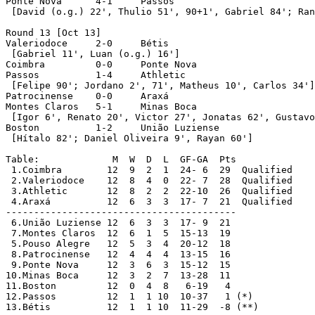
Ponte Nova	4-1	Passos

 [David (o.g.) 22', Thulio 51', 90+1', Gabriel 84'; Ran
Round 13 [Oct 13]

Valeriodoce	2-0	Bétis

 [Gabriel 11', Luan (o.g.) 16']

Coimbra		0-0	Ponte Nova

Passos		1-4	Athletic

 [Felipe 90'; Jordano 2', 71', Matheus 10', Carlos 34']
Patrocinense	0-0	Araxá

Montes Claros	5-1	Minas Boca

 [Igor 6', Renato 20', Victor 27', Jonatas 62', Gustavo
Boston		1-2	União Luziense

 [Hítalo 82'; Daniel Oliveira 9', Rayan 60']

Table:		   M  W  D  L  GF-GA  Pts

 1.Coimbra	  12  9  2  1  24- 6  29  Qualified 

 2.Valeriodoce	  12  8  4  0  22- 7  28  Qualified 

 3.Athletic	  12  8  2  2  22-10  26  Qualified

 4.Araxá	  12  6  3  3  17- 7  21  Qualified

-----------------------------------------

 6.União Luziense 12  6  3  3  17- 9  21

 7.Montes Claros  12  6  1  5  15-13  19

 5.Pouso Alegre	  12  5  3  4  20-12  18

 8.Patrocinense	  12  4  4  4  13-15  16

 9.Ponte Nova	  12  3  6  3  15-12  15

10.Minas Boca	  12  3  2  7  13-28  11

11.Boston	  12  0  4  8   6-19   4

12.Passos	  12  1  1 10  10-37   1 (*)

13.Bétis	  12  1  1 10  11-29  -8 (**)
