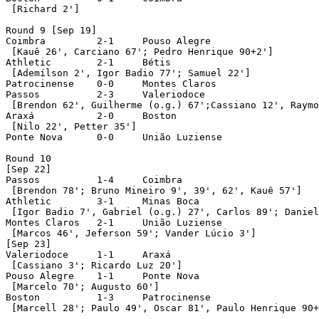
 [Richard 2']

Round 9 [Sep 19]

Coimbra		2-1	Pouso Alegre

 [Kauê 26', Carciano 67'; Pedro Henrique 90+2']

Athletic	2-1	Bétis

 [Ademílson 2', Igor Badio 77'; Samuel 22']

Patrocinense	0-0	Montes Claros

Passos		2-3	Valeriodoce

 [Brendon 62', Guilherme (o.g.) 67';Cassiano 12', Raymo
Araxá		2-0	Boston

 [Nilo 22', Petter 35']

Ponte Nova	0-0	União Luziense

Round 10

[Sep 22]

Passos		1-4	Coimbra

 [Brendon 78'; Bruno Mineiro 9', 39', 62', Kauê 57'] 

Athletic	3-1	Minas Boca

 [Igor Badio 7', Gabriel (o.g.) 27', Carlos 89'; Daniel
Montes Claros	2-1	União Luziense

 [Marcos 46', Jeferson 59'; Vander Lúcio 3']

[Sep 23]

Valeriodoce	1-1	Araxá

 [Cassiano 3'; Ricardo Luz 20']

Pouso Alegre	1-1	Ponte Nova

 [Marcelo 70'; Augusto 60']

Boston		1-3	Patrocinense

 [Marcell 28'; Paulo 49', Oscar 81', Paulo Henrique 90+