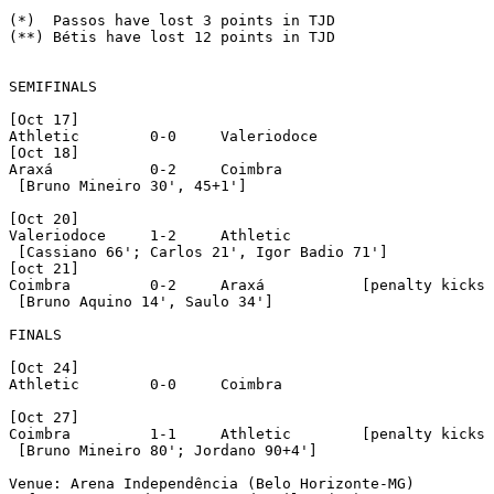
(*)  Passos have lost 3 points in TJD

(**) Bétis have lost 12 points in TJD

SEMIFINALS

[Oct 17]

Athletic	0-0	Valeriodoce

[Oct 18]

Araxá		0-2	Coimbra

 [Bruno Mineiro 30', 45+1']

[Oct 20]

Valeriodoce	1-2	Athletic

 [Cassiano 66'; Carlos 21', Igor Badio 71']

[oct 21]

Coimbra		0-2	Araxá		[penalty kicks 3-0]

 [Bruno Aquino 14', Saulo 34']

FINALS

[Oct 24]

Athletic	0-0	Coimbra

[Oct 27]

Coimbra		1-1	Athletic	[penalty kicks 4-2]

 [Bruno Mineiro 80'; Jordano 90+4']

Venue: Arena Independência (Belo Horizonte-MG)
