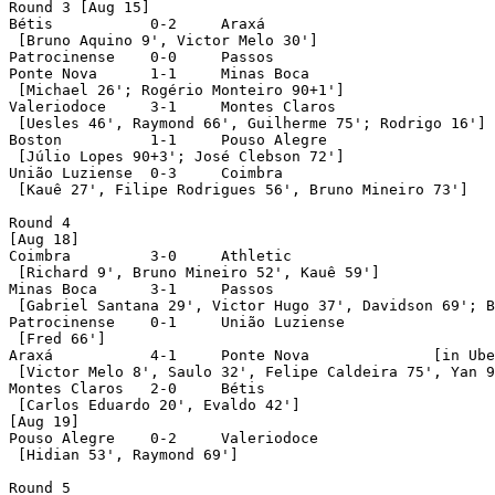
Round 3 [Aug 15]

Bétis		0-2	Araxá

 [Bruno Aquino 9', Victor Melo 30']

Patrocinense	0-0	Passos

Ponte Nova	1-1	Minas Boca

 [Michael 26'; Rogério Monteiro 90+1']

Valeriodoce	3-1	Montes Claros

 [Uesles 46', Raymond 66', Guilherme 75'; Rodrigo 16']

Boston		1-1	Pouso Alegre

 [Júlio Lopes 90+3'; José Clebson 72']

União Luziense	0-3	Coimbra

 [Kauê 27', Filipe Rodrigues 56', Bruno Mineiro 73']

Round 4 

[Aug 18]

Coimbra		3-0	Athletic

 [Richard 9', Bruno Mineiro 52', Kauê 59']

Minas Boca	3-1	Passos

 [Gabriel Santana 29', Victor Hugo 37', Davidson 69'; B
Patrocinense	0-1	União Luziense

 [Fred 66']

Araxá		4-1	Ponte Nova		[in Uberaba]

 [Victor Melo 8', Saulo 32', Felipe Caldeira 75', Yan 9
Montes Claros	2-0	Bétis

 [Carlos Eduardo 20', Evaldo 42']

[Aug 19]

Pouso Alegre	0-2	Valeriodoce

 [Hidian 53', Raymond 69']

Round 5
