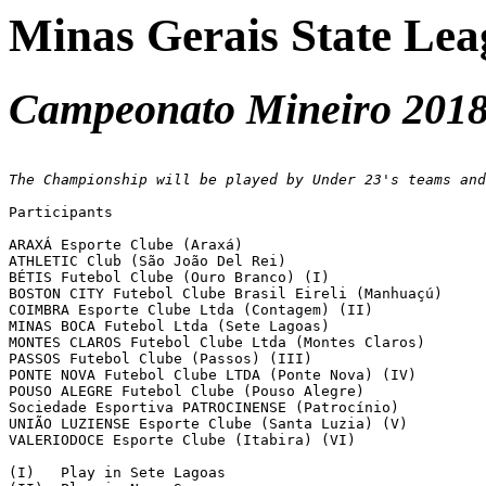
Minas Gerais State Lea
Campeonato Mineiro 2018 
The Championship will be played by Under 23's teams and
Participants

ARAXÁ Esporte Clube (Araxá)

ATHLETIC Club (São João Del Rei)

BÉTIS Futebol Clube (Ouro Branco) (I)

BOSTON CITY Futebol Clube Brasil Eireli (Manhuaçú)

COIMBRA Esporte Clube Ltda (Contagem) (II)

MINAS BOCA Futebol Ltda (Sete Lagoas)

MONTES CLAROS Futebol Clube Ltda (Montes Claros)

PASSOS Futebol Clube (Passos) (III)

PONTE NOVA Futebol Clube LTDA (Ponte Nova) (IV)

POUSO ALEGRE Futebol Clube (Pouso Alegre)

Sociedade Esportiva PATROCINENSE (Patrocínio)

UNIÃO LUZIENSE Esporte Clube (Santa Luzia) (V)

VALERIODOCE Esporte Clube (Itabira) (VI)

(I)   Play in Sete Lagoas
