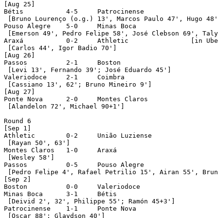
[Aug 25]

Bétis		4-5	Patrocinense

 [Bruno Lourenço (o.g.) 13', Marcos Paulo 47', Hugo 48'
Pouso Alegre	5-0	Minas Boca

 [Emerson 49', Pedro Felipe 58', José Clebson 69', Taly
Araxá		0-2	Athletic		[in Uberaba]

 [Carlos 44', Igor Badio 70']

[Aug 26]

Passos		2-1	Boston

 [Levi 13', Fernando 39'; José Eduardo 45']

Valeriodoce	2-1	Coimbra

 [Cassiano 13', 62'; Bruno Mineiro 9']

[Aug 27]

Ponte Nova	2-0	Montes Claros

 [Alandelon 72', Michael 90+1']

Round 6

[Sep 1]

Athletic	0-2	União Luziense

 [Rayan 50', 63']

Montes Claros	1-0	Araxá

 [Wesley 58']

Passos		0-5	Pouso Alegre

 [Pedro Felipe 4', Rafael Petrilio 15', Airan 55', Brun
[Sep 2]

Boston		0-0	Valeriodoce

Minas Boca	3-1	Bétis

 [Deivid 2', 32', Philippe 55'; Ramón 45+3']

Patrocinense	1-1	Ponte Nova

 [Oscar 88'; Glaydson 40']
