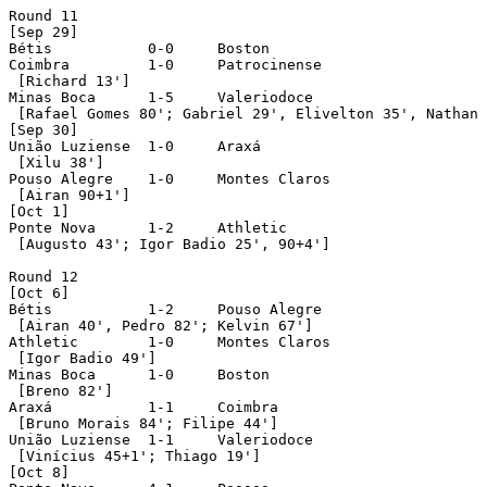
Round 11

[Sep 29]

Bétis		0-0	Boston

Coimbra		1-0	Patrocinense

 [Richard 13']

Minas Boca	1-5	Valeriodoce

 [Rafael Gomes 80'; Gabriel 29', Elivelton 35', Nathan 
[Sep 30]

União Luziense	1-0	Araxá

 [Xilu 38']

Pouso Alegre	1-0	Montes Claros

 [Airan 90+1']

[Oct 1]

Ponte Nova	1-2	Athletic

 [Augusto 43'; Igor Badio 25', 90+4']

Round 12

[Oct 6]

Bétis		1-2	Pouso Alegre

 [Airan 40', Pedro 82'; Kelvin 67']

Athletic	1-0	Montes Claros

 [Igor Badio 49']

Minas Boca	1-0	Boston

 [Breno 82']

Araxá		1-1	Coimbra

 [Bruno Morais 84'; Filipe 44']

União Luziense	1-1	Valeriodoce

 [Vinícius 45+1'; Thiago 19']

[Oct 8]
