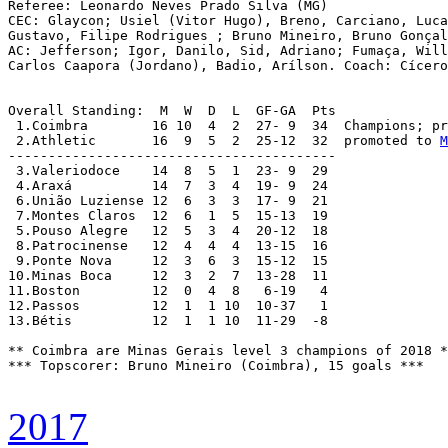
Referee: Leonardo Neves Prado Silva (MG)

CEC: Glaycon; Usiel (Vitor Hugo), Breno, Carciano, Luca
Gustavo, Filipe Rodrigues ; Bruno Mineiro, Bruno Gonçal
AC: Jefferson; Igor, Danilo, Sid, Adriano; Fumaça, Will
Carlos Caapora (Jordano), Badio, Arílson. Coach: Cícero
Overall Standing:  M  W  D  L  GF-GA  Pts

 1.Coimbra	  16 10  4  2  27- 9  34  Champions;
 2.Athletic	  16  9  5  2  25-12  32  promoted to 
M
-----------------------------------------

 3.Valeriodoce	  14  8  5  1  23- 9  29  

 4.Araxá	  14  7  3  4  19- 9  24  

 6.União Luziense 12  6  3  3  17- 9  21

 7.Montes Claros  12  6  1  5  15-13  19

 5.Pouso Alegre	  12  5  3  4  20-12  18

 8.Patrocinense	  12  4  4  4  13-15  16

 9.Ponte Nova	  12  3  6  3  15-12  15

10.Minas Boca	  12  3  2  7  13-28  11

11.Boston	  12  0  4  8   6-19   4

12.Passos	  12  1  1 10  10-37   1

13.Bétis	  12  1  1 10  11-29  -8

** Coimbra are Minas Gerais level 3 champions of 2018 *
*** Topscorer: Bruno Mineiro (Coimbra), 15 goals ***

2017