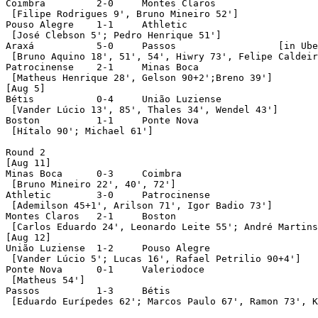
Coimbra		2-0	Montes Claros

 [Filipe Rodrigues 9', Bruno Mineiro 52']

Pouso Alegre	1-1	Athletic

 [José Clebson 5'; Pedro Henrique 51']

Araxá		5-0	Passos			[in Uberaba]

 [Bruno Aquino 18', 51', 54', Hiwry 73', Felipe Caldeir
Patrocinense	2-1	Minas Boca

 [Matheus Henrique 28', Gelson 90+2';Breno 39']

[Aug 5]

Bétis		0-4	União Luziense

 [Vander Lúcio 13', 85', Thales 34', Wendel 43']

Boston		1-1	Ponte Nova

 [Hítalo 90'; Michael 61']

Round 2

[Aug 11]

Minas Boca	0-3	Coimbra

 [Bruno Mineiro 22', 40', 72']

Athletic	3-0	Patrocinense

 [Ademilson 45+1', Arilson 71', Igor Badio 73']

Montes Claros	2-1	Boston

 [Carlos Eduardo 24', Leonardo Leite 55'; André Martins
[Aug 12]

União Luziense	1-2	Pouso Alegre

 [Vander Lúcio 5'; Lucas 16', Rafael Petrilio 90+4']

Ponte Nova	0-1	Valeriodoce

 [Matheus 54']

Passos		1-3	Bétis

 [Eduardo Eurípedes 62'; Marcos Paulo 67', Ramon 73', K