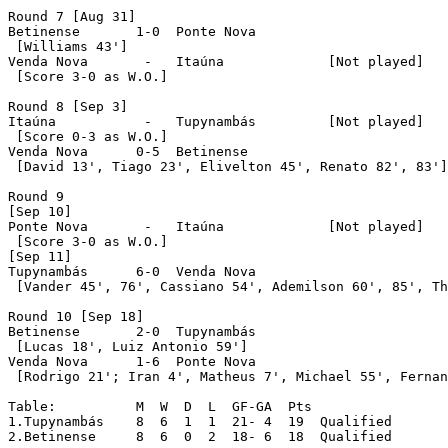
Round 7 [Aug 31]

Betinense	1-0  Ponte Nova

 [Williams 43']

Venda Nova	 -   Itaúna		[Not played]

 [Score 3-0 as W.O.]

Round 8 [Sep 3]

Itaúna		 -   Tupynambás		[Not played]

 [Score 0-3 as W.O.]

Venda Nova	0-5  Betinense

 [David 13', Tiago 23', Elivelton 45', Renato 82', 83']

Round 9

[Sep 10]

Ponte Nova	 -   Itaúna		[Not played]

 [Score 3-0 as W.O.]

[Sep 11]

Tupynambás	6-0  Venda Nova

 [Vander 45', 76', Cassiano 54', Ademilson 60', 85', Th
Round 10 [Sep 18]

Betinense	2-0  Tupynambás

 [Lucas 18', Luiz Antonio 59']

Venda Nova	1-6  Ponte Nova

 [Rodrigo 21'; Iran 4', Matheus 7', Michael 55', Fernan
Table:		M  W  D  L  GF-GA  Pts

1.Tupynambás	8  6  1  1  21- 4  19  Qualified

2.Betinense	8  6  0  2  18- 6  18  Qualified
