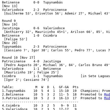
Betinense	0-0  Tupynambás

[Nov 13]

Valeriodoce	2-2  Patrocinense

 [Guilherme 53', Erivelton 56'; Ademir 27', Michael 43'
Round 9

[Nov 19]

Jacutinga	0-6  Valeriodoce

 [Anthierry 32', Mauricinho 45+1', Arilson 66', 85', Vi
Betinense	1-0  Coimbra

 [Felipe 53']

[Nov 20]

Tupynambás 	2-3  Patrocinense

 [Cassiano 7', Igor 38'; Carlos 55', Pedro 77', Lucas 7
Round 10 [Nov 27]

Patrocinense	4-0  Jacutinga

 [Pedro Augusto 20', Michael 36', 84', Carlos Bruno 49'
Valeriodoce	1-1  Betinense

 [Mauricinho 19'; Felipe 25']

Coimbra	 	1-1  Tupynambás		[in Sete Lagoas]

 [Igor 2'; Cassiano 74']

Table:		 M  W  D  L  GF-GA  Pts

1.Tupynambás	10  5  4  1  15-10  19  Champions; P
2.Betinense	10  5  3  2  11- 5  18  Promoted to 
Mod
3.Patrocinense	10  5  2  3  16-13  17  Promoted to 
Mod
---------------------------------------

4.Coimbra	10  3  2  5   9- 9  11

5.Valeriodoce   10  2  3  5  17-17   9
