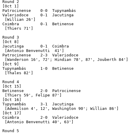
Round 2

[Oct 1]

Patrocinense	0-0  Tupynambás

Valeriodoce	0-1  Jacutinga

 [Willian 26']

Coimbra	 	0-1  Betinense

 [Thiers 71']

Round 3

[Oct 8]

Jacutinga	0-1  Coimbra

 [Antonio Benvenutti  41']

Patrocinense	2-3  Valeriodoce

 [Wanderson 16', 72'; Hindian 78', 87', Jouberth 84']

[Oct 9]

Tupynambás	1-0  Betinense

 [Thales 82']

Round 4

[Oct 15]

Betinense	2-0  Patrocinense

 [Thiers 59', Felipe 87']

[Oct 16]

Tupynambás	3-1  Jacutinga

 [Ademilson 4', 12', Washington 90'; Willian 86']

[Oct 17]

Coimbra	 	2-0  Valeriodoce

 [Antonio Benvenutti 40', 63']

Round 5
