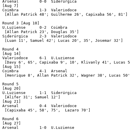
Arsenal		0-0  Siderúrgica

[Aug 7]

Coimbra		1-3  Valeriodoce

 [Allan Patrick 48'; Guilherme 26', Capixaba 56', 81']

Round 3 [Aug 10]

U.Luziense	0-2  Coimbra

 [Allan Patrick 23', Douglas 35']

Siderúrgica	2-3  Valeriodoce

 [Luan 11', Samuel 42'; Lucas 20', 35', Josemar 32']

Round 4

[Aug 14]

Valeriodoce	6-1  U.Luziense

 [Davy 6', 65', Capixaba 9', 10', Klivanly 41', Lucas 5
[Aug 15]

Coimbra		4-1  Arsenal

 [Henrique 8', Allan Patrick 32', Wagner 38', Lucas 50'
Round 5

[Aug 20]

U.Luziense	1-1  Siderúrgica

 [Alifer 31'; Samuel 12']

[Aug 21]

Arsenal		0-4  Valeriodoce

 [Capixaba 45', 58', 75',  Lazaro 70']

Round 6

[Aug 27]

Arsenal	   	1-0  U.Luziense
