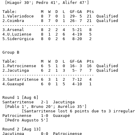
 [Hiagor 30'; Pedro 41', Alifer 47']

Table:		M  W  D  L  GF-GA  Pts

1.Valeriodoce   8  7  0  1  29- 5  21  Qualified

2.Coimbra	8  7  0  1  26- 7  21  Qualified

--------------------------------------

3.Arsenal	8  2  2  4   5-21   8

4.U.Luziense	8  1  2  6   4-19   5

5.Siderúrgica	8  0  2  6   8-20   2

Group B

Table:		M  W  D  L  GF-GA  Pts

1.Patrocinense	6  5  1  0  16- 3  16  Qualified

2.Jacutinga	6  2  1  3   5- 7   7  Qualified

--------------------------------------

3.Santarritense	6  3  1  2   7-12   4

4.Guaxupé	6  0  1  5   4-10   1

Round 1 [Aug 6]

Santarritense	2-1  Jacutinga

 [Pablo 1', Bruno 20'; Aurélio 35']

	[Santarritense lost 6 points due to 3 irregular players fielded]

Patrocinense	1-0  Guaxupé

 [Pedro Augusto 5']

Round 2 [Aug 13]

Jacutinga	0-0  Patrocinense
