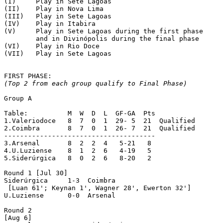
(I)	Play in Sete Lagoas

(II)	Play in Nova Lima

(III)	Play in Sete Lagoas

(IV)	Play in Itabira

(V)	Play in Sete Lagoas during the first phase

	and in Divinópolis during the final phase

(VI)	Play in Rio Doce

(VII)	Play in Sete Lagoas

(Top 2 from each group qualify to Final Phase)
Group A

Table:		M  W  D  L  GF-GA  Pts

1.Valeriodoce   8  7  0  1  29- 5  21  Qualified

2.Coimbra	8  7  0  1  26- 7  21  Qualified

--------------------------------------

3.Arsenal	8  2  2  4   5-21   8

4.U.Luziense	8  1  2  6   4-19   5

5.Siderúrgica	8  0  2  6   8-20   2

Round 1 [Jul 30]

Siderúrgica	1-3  Coimbra

 [Luan 61'; Keynan 1', Wagner 28', Ewerton 32']

U.Luziense	0-0  Arsenal

Round 2

[Aug 6]
