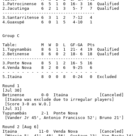
1.Patrocinense	6  5  1  0  16- 3  16  Qualified

2.Jacutinga	6  2  1  3   5- 7   7  Qualified

--------------------------------------

3.Santarritense	6  3  1  2   7-12   4

4.Guaxupé	6  0  1  5   4-10   1

Group C

Table:		M  W  D  L  GF-GA  Pts

1.Tupynambás	8  6  1  1  21- 4  19  Qualified

2.Betinense	8  6  0  2  18- 6  18  Qualified

--------------------------------------

3.Ponte Nova	8  5  1  2  16- 5  16

4.Venda Nova	8  2  0  6   9-25   6

- - - - - - - - - - - - - - - - - - - -

5.Itaúna	8  0  0  8   0-24   0  Excluded

Round 1 

[Jul 30]

Betinense	0-0  Itaúna		[Canceled]

 [Itaúna was exclude due to irregular players]

 [Score 3-0 as W.O.]

[Jul 31]

Tupynambás	2-1  Ponte Nova

 [Vander Jr 45', Antonio Francisco 52'; Bruno 21']

Round 2 [Aug 6]

Itaúna	       11-0  Venda Nova		[Canceled]

 [Márcio 5', 41', 48', 56', Gustavo 13', Van Basty 14',