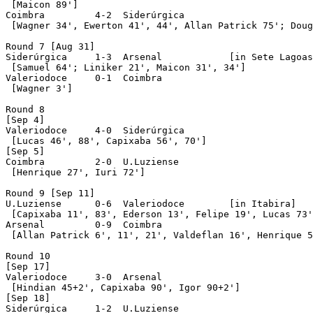
 [Maicon 89']

Coimbra		4-2  Siderúrgica

 [Wagner 34', Ewerton 41', 44', Allan Patrick 75'; Doug
Round 7 [Aug 31]

Siderúrgica	1-3  Arsenal		[in Sete Lagoas]

 [Samuel 64'; Liniker 21', Maicon 31', 34']

Valeriodoce	0-1  Coimbra

 [Wagner 3']

Round 8

[Sep 4]

Valeriodoce	4-0  Siderúrgica

 [Lucas 46', 88', Capixaba 56', 70']

[Sep 5]

Coimbra		2-0  U.Luziense

 [Henrique 27', Iuri 72']

Round 9 [Sep 11]

U.Luziense	0-6  Valeriodoce	[in Itabira]

 [Capixaba 11', 83', Ederson 13', Felipe 19', Lucas 73'
Arsenal		0-9  Coimbra

 [Allan Patrick 6', 11', 21', Valdeflan 16', Henrique 5
Round 10 

[Sep 17]

Valeriodoce	3-0  Arsenal

 [Hindian 45+2', Capixaba 90', Igor 90+2']

[Sep 18]

Siderúrgica	1-2  U.Luziense
