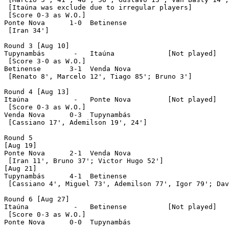
 [Itaúna was exclude due to irregular players]

 [Score 0-3 as W.O.]

Ponte Nova	1-0  Betinense

 [Iran 34']

Round 3 [Aug 10]

Tupynambás	 -   Itaúna		[Not played]

 [Score 3-0 as W.O.]

Betinense	3-1  Venda Nova

 [Renato 8', Marcelo 12', Tiago 85'; Bruno 3']

Round 4 [Aug 13]

Itaúna		 -   Ponte Nova		[Not played]

 [Score 0-3 as W.O.]

Venda Nova	0-3  Tupynambás

 [Cassiano 17', Ademilson 19', 24']

Round 5 

[Aug 19]

Ponte Nova	2-1  Venda Nova

 [Iran 11', Bruno 37'; Victor Hugo 52']

[Aug 21]

Tupynambás	4-1  Betinense

 [Cassiano 4', Miguel 73', Ademilson 77', Igor 79'; Dav
Round 6 [Aug 27]

Itaúna		 -   Betinense		[Not played]

 [Score 0-3 as W.O.]

Ponte Nova	0-0  Tupynambás
