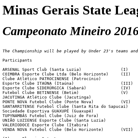
Minas Gerais State Lea
Campeonato Mineiro 2016 
The Championship will be played by Under 23's teams and
Participants

ARSENAL Sport Club (Santa Luzia)		(I)

COIMBRA Esporte Clube Ltda (Belo Horizonte)	(II)

Clube Atlético PATROCINENSE (Patrocínio)

Esporte Clube ITAÚNA (Itaúna)			(III)

Esporte Clube SIDERÚRGICA (Sabará)		(IV)

Futebol Clube BETINENSE (Betim)			(V)

JACUTINGA Atlético Clube (Jacutinga)

PONTE NOVA Futebol Clube (Ponte Nova)		(VI)

SANTARRITENSE Futebol Clube (Santa Rita do Sapucaí)

Sociedade Esportiva GUAXUPÉ (Guaxupé)

TUPYNAMBÁS Futebol Clube (Juiz de Fora)

UNIÃO LUZIENSE Esporte Clube (Santa Luzia)

VALERIODOCE Esporte Clube (Itabira)

VENDA NOVA Futebol Clube (Belo Horizonte)	(VII)
