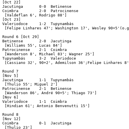
[Oct 22]

Jacutinga	0-0  Betinense

Coimbra	 	2-0  Patrocinense

 [Valdeflan 6', Rodrigo 88']

[Oct 23]

Valeriodoce	1-2  Tupynambás

 [Felipe Linhares 47'; Washington 17', Wesley 90+5'(o.g
Round 6 [Oct 29]

Betinense	2-0  Jacutinga

 [Williams 55', Lucas 84']

Patrocinense 	2-1  Coimbra

 [Wanderson 8', Michael 83'; Wagner 25']

Tupynambás	3-2  Valeriodoce

 [Cassiano 32', 90+2', Ademilson 36';Felipe Linhares 8'
Round 7

[Nov 5]

Jacutinga	1-1  Tupynambás

 [Thulio 55'; Miguel 2']

Patrocinense	2-1  Betinense

 [Wanderson 86', André 90+5'; Thiago 73']

[Nov 6]

Valeriodoce 	1-1  Coimbra

 [Hindian 61'; Antonio Benvenutti 15']

Round 8

[Nov 12]

Coimbra	 	0-1  Jacutinga

 [Thulio 23']
