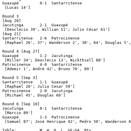
Guaxupé		0-1  Santarritense

 [Lucas 14']

Round 3 

[Aug 20]

Jacutinga	2-1  Guaxupé

 [Deoclecio 39', Willian 51'; Julio César 61']

[Aug 21]

Santarritense	2-6  Patrocinense

 [Raphael 26', 37'; Wanderson 2', 38', 64', Douglas 5',
Round 4 [Aug 27]

Guaxupé   	1-2  Jacutinga

 [Miller 34'; Deoclécio 13', Nickthiell 88']

Patrocinense	4-0  Santarritense

 [Ademir 1', André 42', Bruno 70', 89']

Round 5 [Sep 3]

Santarritense	1-1  Guaxupé

 [Raphael 20'; Julio Cesar 59']

Patrocinense	2-0  Jacutinga

 [Michael 45', Douglas 60']

Round 6 [Sep 10]

Jacutinga	0-1  Santarritense

 [Marcio 89']

Guaxupé		1-3  Patrocinense

 [Samuel 87'; José Henrique 42', Pedro 50', Wanderson 6
Table:		M  W  D  L  GF-GA  Pts
