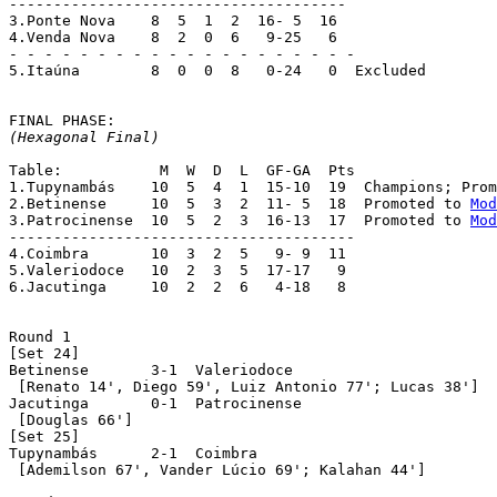
--------------------------------------

3.Ponte Nova	8  5  1  2  16- 5  16

4.Venda Nova	8  2  0  6   9-25   6

- - - - - - - - - - - - - - - - - - - -

5.Itaúna	8  0  0  8   0-24   0  Excluded

(Hexagonal Final)
Table:		 M  W  D  L  GF-GA  Pts

1.Tupynambás	10  5  4  1  15-10  19  Champions; P
2.Betinense	10  5  3  2  11- 5  18  Promoted to 
Mod
3.Patrocinense	10  5  2  3  16-13  17  Promoted to 
Mod
---------------------------------------

4.Coimbra	10  3  2  5   9- 9  11

5.Valeriodoce   10  2  3  5  17-17   9

6.Jacutinga	10  2  2  6   4-18   8

Round 1

[Set 24]

Betinense	3-1  Valeriodoce

 [Renato 14', Diego 59', Luiz Antonio 77'; Lucas 38']

Jacutinga	0-1  Patrocinense

 [Douglas 66']

[Set 25]

Tupynambás	2-1  Coimbra

 [Ademilson 67', Vander Lúcio 69'; Kalahan 44']
