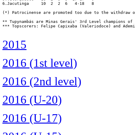
6.Jacutinga	10  2  2  6   4-18   8

(*) Patrocinense are promoted too due to the withdraw o
** Tupynambás are Minas Gerais' 3rd Level champions of 
*** Topscorers: Felipe Capixaba (Valeriodoce) and Ademi
2015
2016 (1st level)
2016 (2nd level)
2016 (U-20)
2016 (U-17)